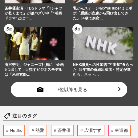
蒼井優主演・TBSドラマ『Tシャツ
乳がんステージ4のYouTuberミミポ
が乾くまで』が激バズリ中「“考察
ポ「腫瘍が皮膚から飛び出してき
ドラマ”とは一…
た」34歳で余命…
滝沢秀明、ジャニーズ社員に「企画
NHK職員への性加害で“出禁”食らっ
5つ出して」目指すビジネスモデル
た〈5年前の番組出演者〉特定が進
は『米津玄師…
むも、ネット…
7位以降を見る
注目のタグ
Netflix
熱愛
蒼井優
広瀬すず
林遣都