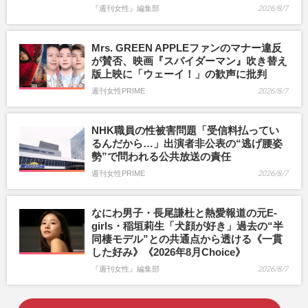
『週刊女性』編集部
2026/8/7
Mrs. GREEN APPLEファンのマナー違反
が賛否、映画『スパイダーマン』吹き替え
版上映に「ウェーイ！」の歓声に批判
週刊女性PRIME
2026/8/7
NHK職員の性被害問題「受信料払ってい
るんだから…」出演者非公表の“逃げ腰姿
勢”で問われる公共放送の責任
週刊女性PRIME
2026/8/7
なにわ男子・長尾謙杜と熱愛報道の元E-
girls・稲垣莉生「犬顔が好き」過去の“半
同棲モデル”との共通点から透ける《一貫
した好み》《2026年8月Choice》
『週刊女性』編集部
2026/8/7