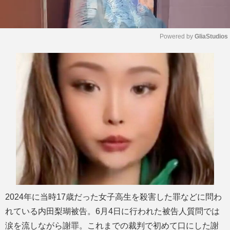
Powered by 
GliaStudios
M
u
t
e
2024年に当時17歳だった女子高生を殺害した罪などに問わ
れている内田梨瑚被告。6月4日に行われた被告人質問では
涙を流しながら謝罪。これまでの裁判で初めて口にした謝