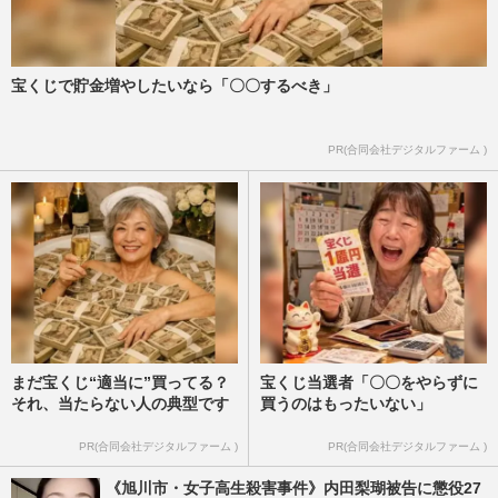
宝くじで貯金増やしたいなら「〇〇するべき」
PR(合同会社デジタルファーム )
まだ宝くじ“適当に”買ってる？
宝くじ当選者「〇〇をやらずに
それ、当たらない人の典型です
買うのはもったいない」
PR(合同会社デジタルファーム )
PR(合同会社デジタルファーム )
《旭川市・女子高生殺害事件》内田梨瑚被告に懲役27