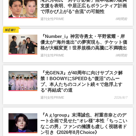
支援を表明、中居正広もボランティア計画
で浮かび上がる“合流”の可能性
週刊女性PRIME
8時間前
『Number_i』神宮寺勇太・平野紫耀・岸
優太が“海外進出”の夢実現も、チケット価
格が大幅変更！世界規模の高騰に不満噴出
週刊女性PRIME
8時間前
『光GENJI』が40周年に向けサブスク解
禁！BOOWYにSPEEDも“復活”のムー
ブ、本人たちのコメント続々で急浮上す
る“再結成”の道
週刊女性PRIME
2026/8/7
『Aぇ!group』末澤誠也、村重杏奈とのデ
ート企画で見せた“オレ様”本性「ちっこい
なこの男」ファンの擁護も虚しく視聴者ド
ン引き《2026年8月Choice》