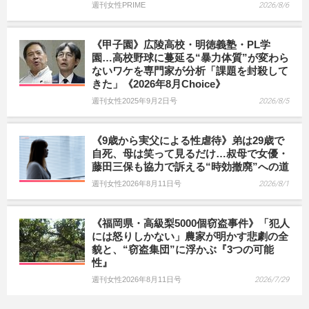
週刊女性PRIME
2026/8/6
《甲子園》広陵高校・明徳義塾・PL学
園…高校野球に蔓延る“暴力体質”が変わら
ないワケを専門家が分析「課題を封殺して
きた」《2026年8月Choice》
週刊女性2025年9月2日号
2026/8/5
《9歳から実父による性虐待》弟は29歳で
自死、母は笑って見るだけ…叔母で女優・
藤田三保も協力で訴える“時効撤廃”への道
週刊女性2026年8月11日号
2026/8/1
《福岡県・高級梨5000個窃盗事件》「犯人
には怒りしかない」農家が明かす悲劇の全
貌と、“窃盗集団”に浮かぶ『3つの可能
性』
週刊女性2026年8月11日号
2026/7/29