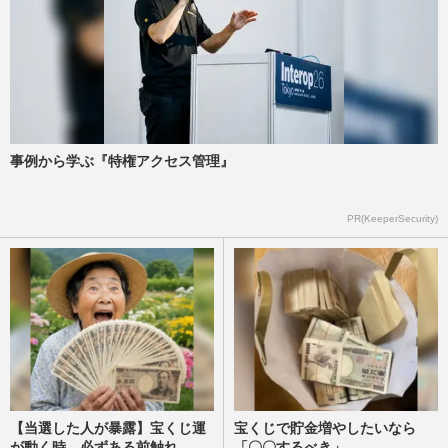
事例から学ぶ『特権アクセス管理』
PR(KeeperSecurity)
【当選した人が暴露】宝くじ運
宝くじで貯金増やしたいなら
が動く時、必ずある前触れ
「〇〇するべき」