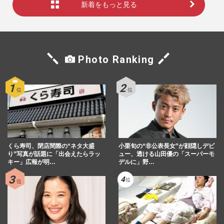
新着をもっと見る
Photo Ranking
くら寿司、閉店間際の“ネタ大盛
小栗旬の“非公表長女”が顔隠しデビ
り”写真が話題に「出会えたらラッ
ュー、透ける山田優の「スーパーモ
キー」広報が明…
デルに」野…