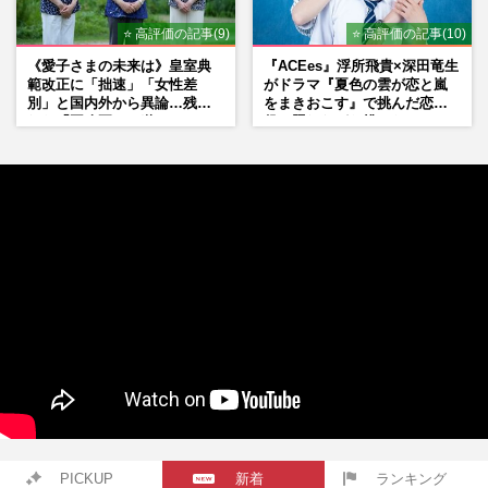
⭐ 高評価の記事(9)
⭐ 高評価の記事(10)
《愛子さまの未来は》皇室典
『ACEes』浮所飛貴×深田竜生
範改正に「拙速」「女性差
がドラマ『夏色の雲が恋と嵐
別」と国内外から異論…残さ
をまきおこす』で挑んだ恋人
れた「再改正」の道
役、照れながら挑んだキュン
シーン秘話
PICKUP
新着
ランキング