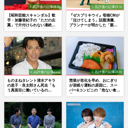
⭐ 高評価の記事(8.5)
⭐ 高評価の記事(9.5)
【昭和芸能スキャンダル】歌
『ゼスプリキウイ』母猫CMが
手・加藤登紀子の「ただの左
「泣けてしまう」話題沸騰、
翼」で片付けられない凄絶半
プランナーが明かした「親に
生《東大闘争、獄中結婚、別
連絡したくなる」制作秘話
荘で内ゲバ事件》
⭐ 高評価の記事(10)
⭐ 高評価の記事(8.8)
ものまねタレント清水アキラ
惣菜が老化を早め、おにぎり
の息子・良太郎さん死去「も
が居眠り運転の原因に、スー
う真面目に働いているの
パー&コンビニの「危ない食
で」、2度の逮捕も諦めなかっ
品」
た芸能界“波乱に満ちた37年”