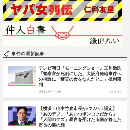
事件の最新記事
テレビ朝日『モーニングショー』玉川徹氏
「警察官が死刑にした」大阪府発砲事件へ
の持論に「警官の命をなんだと…」批判殺
到
週刊女性PRIME
2026/8/7
【横浜・山中竹春市長がパワハラ認定】
「あのデブ」「あいつポンコツだから」
「人間のクズ」暴言を受けた市議が答えた
市長の裏の顔