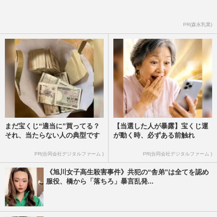
PR(森永乳業)
まだ宝くじ“適当に”買ってる？
【当選した人が暴露】宝くじ運
それ、当たらない人の典型です
が動く時、必ずある前触れ
PR(合同会社デジタルファーム )
PR(合同会社デジタルファーム )
《旭川女子高生殺害事件》共犯の“舎弟”は全てを認め
服役、橋から「落ちろ」暴言乱発...