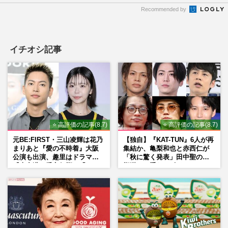
Recommended by
イチオシ記事
⭐ 高評価の記事(8.7)
⭐ 高評価の記事(8.7)
元BE:FIRST・三山凌輝は花乃
【独自】『KAT-TUN』6人が再
まりあと『愛の不時着』大阪
集結か、亀梨和也と赤西仁が
公演も出演、趣里はドラマ
「秋に驚く発表」田中聖の刑
『大空港』番宣行脚に「メン
期満了と重なる“匂わせ”では
タル強すぎ」の実情
ない理由