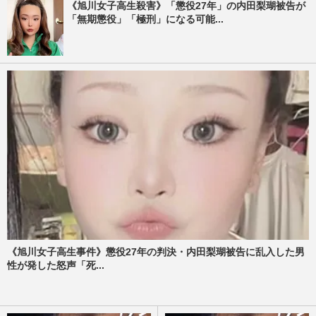
《旭川女子高生殺害》「懲役27年」の内田梨瑚被告が
「無期懲役」「極刑」になる可能...
《旭川女子高生事件》懲役27年の判決・内田梨瑚被告に乱入した男
性が発した怒声「死...