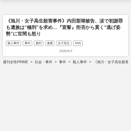
《旭川・女子高生殺害事件》内田梨瑚被告、涙で初謝罪
も遺族は“極刑”を求め…『宣誓』拒否から貫く“逃げ姿
勢”に世間も怒り
殺人事件
事件
裁判
逮捕
女子高生
SNS
2026/6/5
週刊女性PRIME
社会・事件
事件
殺人事件
《旭川・女子高生殺害事