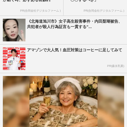
PR(合同会社デジタルファーム )
PR(合同会社デジタルファーム )
《北海道旭川市》女子高生殺害事件・内田梨瑚被告、
共犯者が殺人行為証言も一貫する“...
アマゾンで大人気！血圧対策はコーヒーに足してみて
PR(森永乳業)