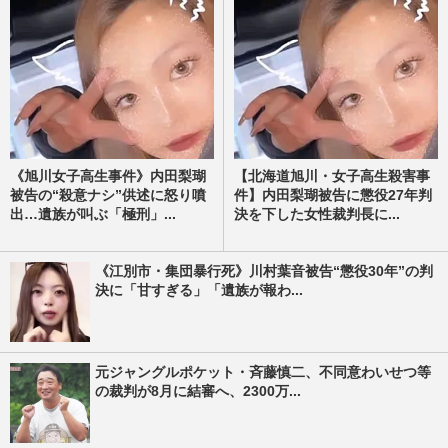
《旭川女子高生事件》内田梨瑚
【北海道旭川・女子高生殺害事
被告の“殺意ナシ”供述に怒り噴
件】内田梨瑚被告に懲役27年判
出…遺族が叫ぶ「極刑」...
決を下した女性裁判長に...
《江別市・集団暴行死》川村葉音被告“懲役30年”の判
決に「甘すぎる」「遺族が報わ...
元ジャングルポケット・斉藤慎二、不同意わいせつ等
の裁判が8月に結審へ、2300万...