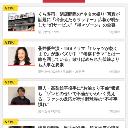
くら寿司、閉店間際の“ネタ大盛り”写真が
話題に「出会えたらラッキー」広報が明か
した“幻サービス”『得々ゾーン』の全容
週刊女性PRIME
5時間前
蒼井優主演・TBSドラマ『Tシャツが乾く
まで』が激バズリ中「“考察ドラマ”とは一
線を画している」散りばめられた伏線より
も大事な要素
週刊女性2026年8月18日・25日号
6時間前
巨人・高梨雄平投手に”お泊まり不倫”報道
も「ゾンビのせいで不倫がかわいく見え
る」ファンの反応が示す野球界の“不祥事
慣れ”
週刊女性PRIME
7時間前
滝沢秀明氏「男手が必要」熊本地震の復興