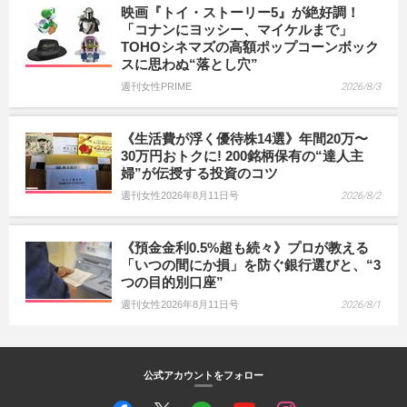
映画『トイ・ストーリー5』が絶好調！
「コナンにヨッシー、マイケルまで」
TOHOシネマズの高額ポップコーンボック
スに思わぬ“落とし穴”
週刊女性PRIME
2026/8/3
《生活費が浮く優待株14選》年間20万〜
30万円おトクに! 200銘柄保有の“達人主
婦”が伝授する投資のコツ
週刊女性2026年8月11日号
2026/8/2
《預金金利0.5%超も続々》プロが教える
「いつの間にか損」を防ぐ銀行選びと、“3
つの目的別口座”
週刊女性2026年8月11日号
2026/8/1
公式アカウントをフォロー