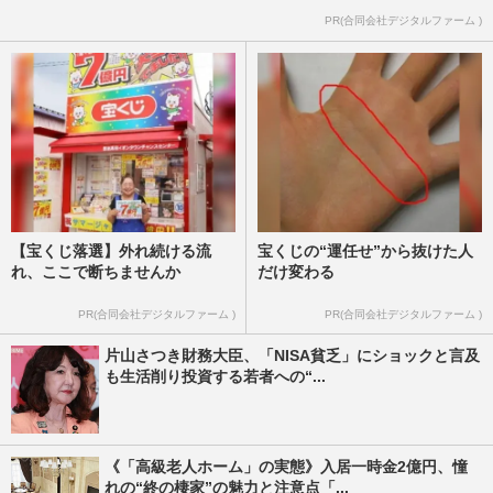
PR(合同会社デジタルファーム )
【宝くじ落選】外れ続ける流
宝くじの“運任せ”から抜けた人
れ、ここで断ちませんか
だけ変わる
PR(合同会社デジタルファーム )
PR(合同会社デジタルファーム )
片山さつき財務大臣、「NISA貧乏」にショックと言及
も生活削り投資する若者への“...
《「高級老人ホーム」の実態》入居一時金2億円、憧
れの“終の棲家”の魅力と注意点「...