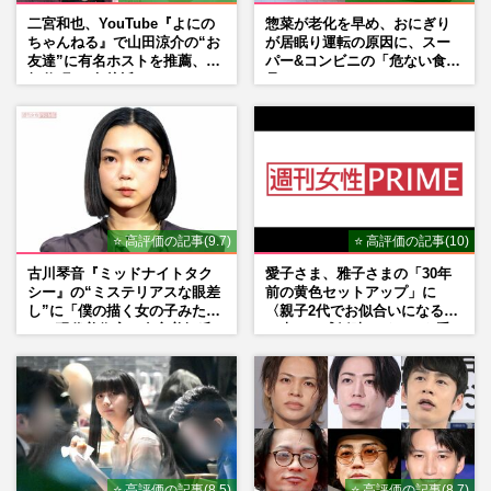
二宮和也、YouTube『よにの
惣菜が老化を早め、おにぎり
ちゃんねる』で山田涼介の“お
が居眠り運転の原因に、スー
友達”に有名ホストを推薦、歌
パー&コンビニの「危ない食
舞伎町に“急接近”でファン
品」
「関わらないで！」
⭐ 高評価の記事(9.7)
⭐ 高評価の記事(10)
古川琴音『ミッドナイトタク
愛子さま、雅子さまの「30年
シー』の“ミステリアスな眼差
前の黄色セットアップ」に
し”に「僕の描く女の子みた
〈親子2代でお似合いになる〉
い」現代美術家・奈良美智氏
の声、ご成婚時のドレスも手
もSNSで“公認”
がけた森英恵さんとの絆
⭐ 高評価の記事(8.5)
⭐ 高評価の記事(8.7)