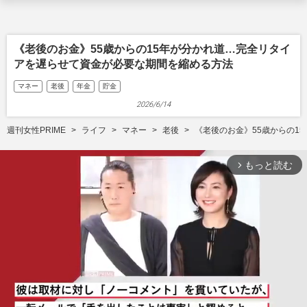
《老後のお金》55歳からの15年が分かれ道…完全リタイ
アを遅らせて資金が必要な期間を縮める方法
マネー
老後
年金
貯金
2026/6/14
週刊女性PRIME
ライフ
マネー
老後
《老後のお金》55歳からの1
もっと読む
arrow_forward_ios