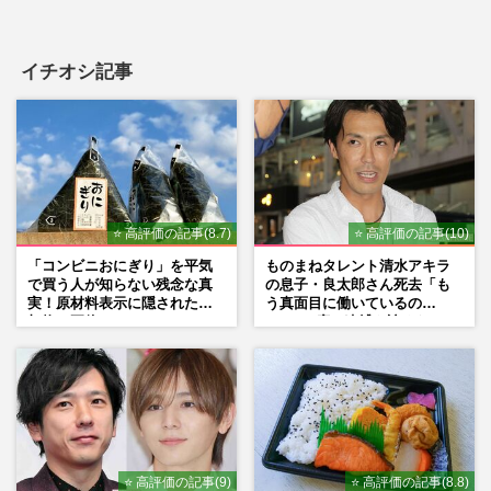
イチオシ記事
⭐ 高評価の記事(8.7)
⭐ 高評価の記事(10)
「コンビニおにぎり」を平気
ものまねタレント清水アキラ
で買う人が知らない残念な真
の息子・良太郎さん死去「も
実！原材料表示に隠された添
う真面目に働いているの
加物の正体
で」、2度の逮捕も諦めなかっ
た芸能界“波乱に満ちた37年”
⭐ 高評価の記事(9)
⭐ 高評価の記事(8.8)