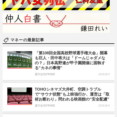
マネーの最新記事
「第108回全国高校野球選手権大会」開幕
も巨人・田中将大は「ドームじゃダメな
の？」日本高野連が甲子園開催に固執す
る“カネの事情”
週刊女性PRIME
2026/8/5
TOHOシネマズ大井町、空調トラブル
で“サウナ状態”も上映強行か、運営は「取
材お断わり」問われる映画館の“安全配慮”
週刊女性PRIME
2026/8/4