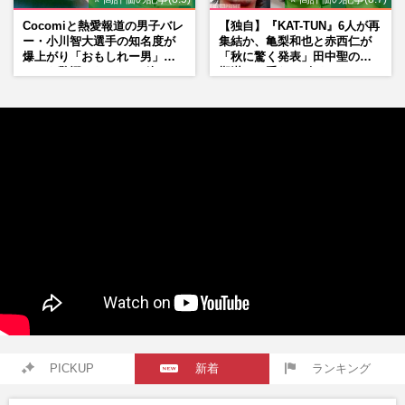
Cocomiと熱愛報道の男子バレ
【独自】『KAT-TUN』6人が再
ー・小川智大選手の知名度が
集結か、亀梨和也と赤西仁が
爆上がり「おもしれー男」フ
「秋に驚く発表」田中聖の刑
ァンも驚愕した“ちょけ姿”
期満了と重なる“匂わせ”では
ない理由
PICKUP
新着
ランキング