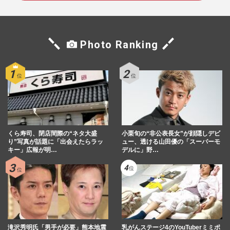
Photo Ranking
くら寿司、閉店間際の“ネタ大盛
小栗旬の“非公表長女”が顔隠しデビ
り”写真が話題に「出会えたらラッ
ュー、透ける山田優の「スーパーモ
キー」広報が明…
デルに」野…
滝沢秀明氏「男手が必要」熊本地震
乳がんステージ4のYouTuberミミポ