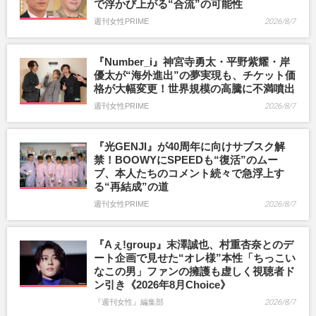
で浮かび上がる“合流”の可能性
週刊女性PRIME
2026/8/7
『Number_i』神宮寺勇太・平野紫耀・岸
優太が“海外進出”の夢実現も、チケット価
格が大幅変更！世界規模の高騰に不満噴出
週刊女性PRIME
2026/8/7
『光GENJI』が40周年に向けサブスク解
禁！BOOWYにSPEEDも“復活”のムー
ブ、本人たちのコメント続々で急浮上す
る“再結成”の道
週刊女性PRIME
2026/8/7
『Aぇ!group』末澤誠也、村重杏奈とのデ
ート企画で見せた“オレ様”本性「ちっこい
なこの男」ファンの擁護も虚しく視聴者ド
ン引き《2026年8月Choice》
『週刊女性』編集部
2026/8/7