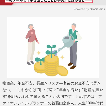
Powered by 
GliaStudios
M
u
t
e
物価高、年金不安、長生きリスク―老後のお金不安は尽き
ない。「これからは“働いて稼ぐ”“年金を増やす”“財産を殖や
す”を組み合わせて備えることが大切です」と話すのは、フ
ァイナンシャルプランナーの首藤由之さん。人生100年時代