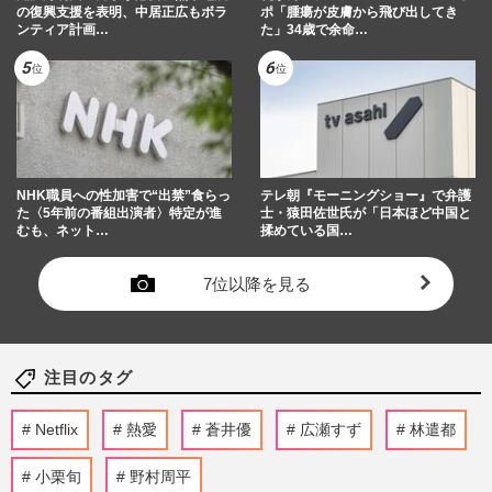
の復興支援を表明、中居正広もボラ
ポ「腫瘍が皮膚から飛び出してき
ンティア計画…
た」34歳で余命…
NHK職員への性加害で“出禁”食らっ
テレ朝『モーニングショー』で弁護
た〈5年前の番組出演者〉特定が進
士・猿田佐世氏が「日本ほど中国と
むも、ネット…
揉めている国…
7位以降を見る
注目のタグ
Netflix
熱愛
蒼井優
広瀬すず
林遣都
小栗旬
野村周平