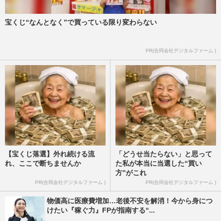
宝くじ“なんとなく”で買っている限り変わらない
PR(合同会社デジタルファーム )
【宝くじ落選】外れ続ける流
「どうせ当たらない」と思って
れ、ここで断ちませんか
た私が本当に当選した“買い
方”がこれ
PR(合同会社デジタルファーム )
PR(合同会社デジタルファーム )
物価高に医療費増加…老後不安を解消！今から身につ
けたい『稼ぐ力』FPが指南する“...