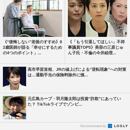
《“後悔しない”老後のすすめ》8
《「もう引退してほしい」不祥
2歳医師が語る「幸せにするため
事議員TOP5》美容の三原じゅ
の4つのポイント」...
ん子氏・不倫の今井絵理...
高市早苗首相、JRの値上げによる“逆転現象”への対策
は…通勤手当の保険料除外に慎...
元広島カープ・羽月隆太郎は投資“詐欺”にあってい
た？ TikTokライブでゾンビ...
Recommended by