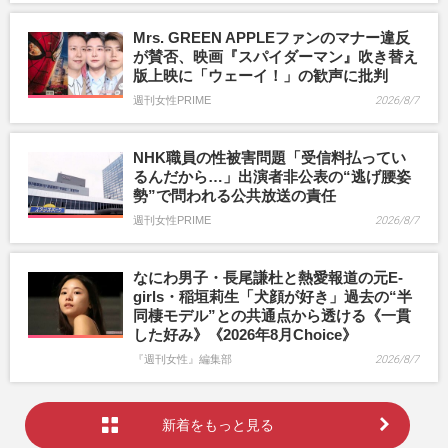
Mrs. GREEN APPLEファンのマナー違反
が賛否、映画『スパイダーマン』吹き替え
版上映に「ウェーイ！」の歓声に批判
週刊女性PRIME
2026/8/7
NHK職員の性被害問題「受信料払ってい
るんだから…」出演者非公表の“逃げ腰姿
勢”で問われる公共放送の責任
週刊女性PRIME
2026/8/7
なにわ男子・長尾謙杜と熱愛報道の元E-
girls・稲垣莉生「犬顔が好き」過去の“半
同棲モデル”との共通点から透ける《一貫
した好み》《2026年8月Choice》
『週刊女性』編集部
2026/8/7
新着をもっと見る