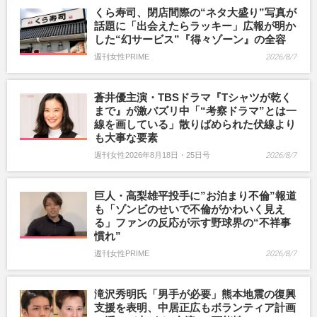
くら寿司、閉店間際の“ネタ大盛り”写真が
話題に「出会えたらラッキー」広報が明か
した“幻サービス”『得々ゾーン』の全容
週刊女性PRIME
2026/8/7
蒼井優主演・TBSドラマ『Tシャツが乾く
まで』が激バズリ中「“考察ドラマ”とは一
線を画している」散りばめられた伏線より
も大事な要素
週刊女性2026年8月18日・25日号
2026/8/7
巨人・高梨雄平投手に”お泊まり不倫”報道
も「ゾンビのせいで不倫がかわいく見え
る」ファンの反応が示す野球界の“不祥事
慣れ”
週刊女性PRIME
2026/8/7
滝沢秀明氏「男手が必要」熊本地震の復興
支援を表明、中居正広もボランティア計画