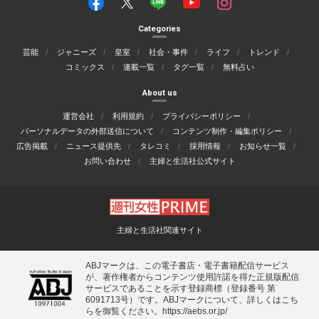
Categories
芸能
ジャニーズ
皇室
社会・事件
ライフ
トレンド
コミックス
連載一覧
タグ一覧
無料占い
About us
運営会社
利用規約
プライバシーポリシー
パーソナルデータの外部送信について
コンテンツ制作・編集ポリシー
広告掲載
ニュース提供先
タレコミ
採用情報
お知らせ一覧
お問い合わせ
主婦と生活社公式サイト
主婦と生活社関連サイト
ABJマークは、この電子書店・電子書籍配信サービス
が、著作権者からコンテンツ使用許諾を得た正規版配信
サービスであることを示す登録商標（登録番号 第
6091713号）です。ABJマークについて、詳しくはこち
らを御覧ください。
https://aebs.or.jp/