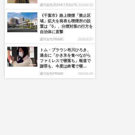
週刊女性2024年7月9日号
2024/6/25
《千葉市》路上喫煙「禁止区
域」拡大を発表も喫煙所の設
置は「0」、分煙対策の行方を
自治体に直撃
週刊女性PRIME
2026/5/27
トム・ブラウン布川ひろき、
過去に「かき氷を食べながら
ファミレスで寝落ち」報道で
謝罪も、今度は終電で寝…
週刊女性PRIME
2023/6/29