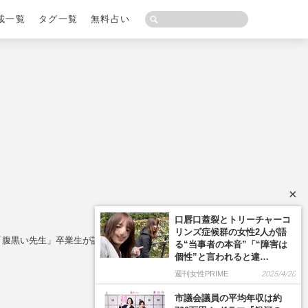
載一覧
タグ一覧
無料占い
×
口唇口蓋裂とトリーチャーコ
リンズ症候群の女性2人が語
「腹黒い先生」卒業生が語る評判と衝撃の“口グセ”
る“当事者の本音”「“障害は
個性”と言われると違…
週刊女性PRIME
2025/4/20
市議会議員の平均年収は約