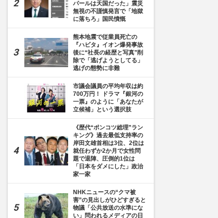
パールは天国だった」震災
無視の不謹慎発言で「地獄
に落ちろ」国民憤慨
熊本地震で従業員死亡の
『ハビタ』イオン爆発事故
後に“社長の経歴と写真”削
除で「逃げようとしてる」
逃げの態勢に非難
市議会議員の平均年収は約
700万円！ ドラマ『銀河の
一票』のように「あなたが
立候補」という選択肢
《歴代“ポンコツ総理”ラン
キング》過去最低支持率の
岸田文雄首相は3位、2位は
就任わずか2か月で女性問
題で退陣、圧倒的1位は
「日本をダメにした」政治
家一家
NHKニュースの“クマ被
害”の見出しがひどすぎると
物議「公共放送の水準にな
い」問われるメディアの日