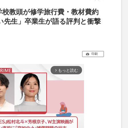
学校教頭が修学旅行費・教材費約
黒い先生」卒業生が語る評判と衝撃
印刷
もっと読む
arrow_forward_ios