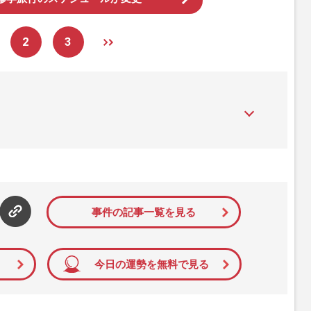
2
3
』は、2015年（平成27年）1月に開設された主婦と生活社が運
性PRIME』編集者が担当する連載陣の執筆記事を配信するほ
された記事から、インターネット利用者層にとって特に関心の
て配信しています！
事件の記事一覧を見る
今日の運勢を無料で見る