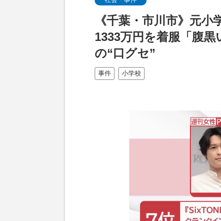
《千葉・市川市》元小
1333万円を着服「腹
の“口グセ”
事件
小学校