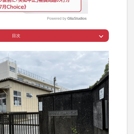
Powered by 
GliaStudios
目次
M
u
預金口座から計約350万円を着服
t
e
修学旅行のスケジュールが変更