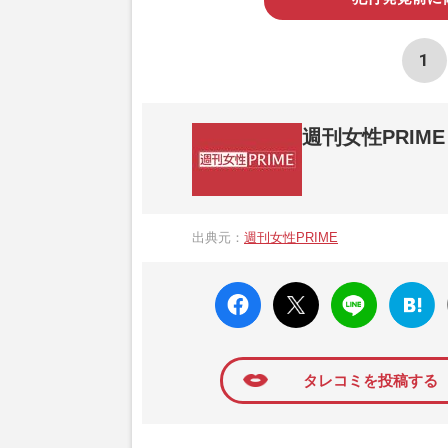
1
週刊女性PRIME
『週刊女性PRIME（シュージョプライム）
営する日本のニュースサイトです。『週刊女
出典元：
週刊女性PRIME
か、女性週刊誌『週刊女性』の誌面に掲載
高い題材の記事を、WEB向けにリライトし
faceboo
X ポス
LINE
はてな
k いい
ト
ブック
ね
マーク
に追加
タレコミを投稿する