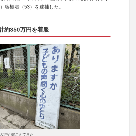
）容疑者（53）を逮捕した。
約350万円を着服
気な声が聞こえてきた