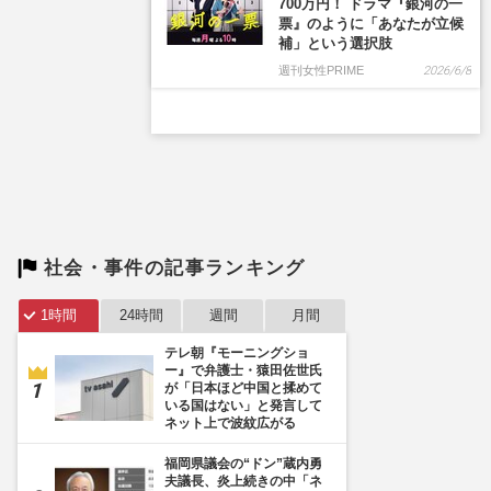
700万円！ ドラマ『銀河の一
票』のように「あなたが立候
補」という選択肢
週刊女性PRIME
2026/6/8
社会・事件の記事ランキング
1時間
24時間
週間
月間
テレ朝『モーニングショ
ー』で弁護士・猿田佐世氏
が「日本ほど中国と揉めて
いる国はない」と発言して
ネット上で波紋広がる
福岡県議会の“ドン”蔵内勇
夫議長、炎上続きの中「ネ