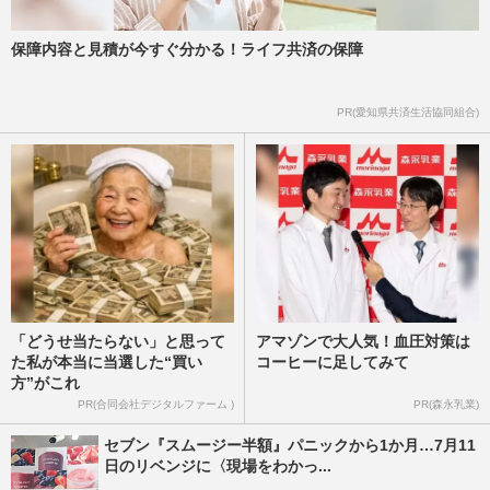
保障内容と見積が今すぐ分かる！ライフ共済の保障
PR(愛知県共済生活協同組合)
「どうせ当たらない」と思って
アマゾンで大人気！血圧対策は
た私が本当に当選した“買い
コーヒーに足してみて
方”がこれ
PR(合同会社デジタルファーム )
PR(森永乳業)
セブン『スムージー半額』パニックから1か月…7月11
日のリベンジに〈現場をわかっ...