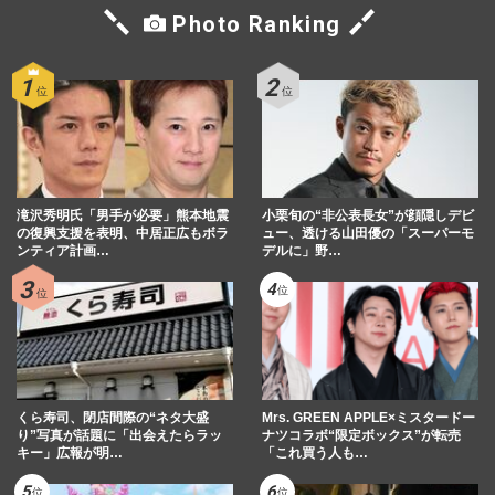
Photo Ranking
滝沢秀明氏「男手が必要」熊本地震
小栗旬の“非公表長女”が顔隠しデビ
の復興支援を表明、中居正広もボラ
ュー、透ける山田優の「スーパーモ
ンティア計画…
デルに」野…
くら寿司、閉店間際の“ネタ大盛
Mrs. GREEN APPLE×ミスタードー
り”写真が話題に「出会えたらラッ
ナツコラボ“限定ボックス”が転売
キー」広報が明…
「これ買う人も…