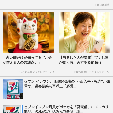
PR(森永乳業)
「占い師だけが知ってる〝お金
【当選した人が暴露】宝くじ運
が増える人の共通点〟」
が動く時、必ずある前触れ
PR(合同会社デジタルファーム )
PR(合同会社デジタルファーム )
セブン-イレブン、店舗関係者の“不正入手・転売”が発
覚で、過去疑惑も再浮上「経営...
セブンイレブン店員がポケカを「発売前」にメルカリ
出品、名札が写り込み批判殺到…本...