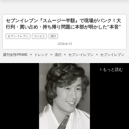
セブンイレブン『スムージー半額』で現場がパンク！大
行列・買い占め・持ち帰り問題に本部が明かした“本音”
セブン-イレブン
コンビニ
流行
2026/6/15
週刊女性PRIME
トレンド
流行
セブン-イレブン
セブンイレブン『
もっと読む
arrow_forward_ios