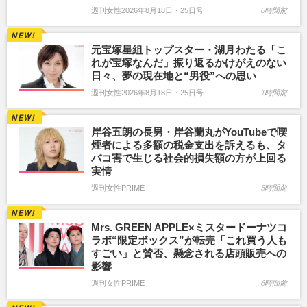
週刊女性2026年8月18日・25日号
0時間前
元宝塚星組トップスター・湖月わたる「こ
れが宝塚なんだ」振り返るかけがえのない
日々、夢の現在地と“男役”への思い
週刊女性2026年8月18日・25日号
1時間前
岸谷五朗の長男・岸谷蘭丸がYouTubeで喫
煙者による多額の税金支出を訴えるも、タ
バコ害で生じる社会的損失額の方が上回る
実情
週刊女性PRIME
5時間前
Mrs. GREEN APPLE×ミスタードーナツコ
ラボ“限定ボックス”が転売「これ買う人も
すごい」と賛否、懸念される店頭販売への
影響
週刊女性PRIME
6時間前