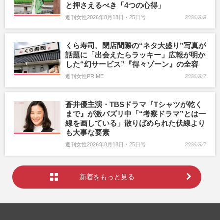
と押さえるべき「4つの心得」
週刊女性2026年8月18日・25日号
2026/8/8
くら寿司、閉店間際の“ネタ大盛り”写真が
話題に「出会えたらラッキー」広報が明か
した“幻サービス”『得々ゾーン』の全容
週刊女性PRIME
2026/8/7
蒼井優主演・TBSドラマ『Tシャツが乾く
まで』が激バズリ中「“考察ドラマ”とは一
線を画している」散りばめられた伏線より
も大事な要素
週刊女性2026年8月18日・25日号
2026/8/7
新着をもっと見る