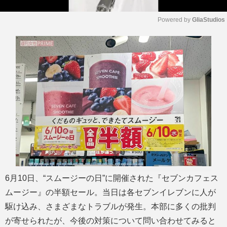
Powered by 
GliaStudios
M
u
t
e
6月10日、“スムージーの日”に開催された『セブンカフェス
ムージー』の半額セール。当日は各セブンイレブンに人が
駆け込み、さまざまなトラブルが発生。本部に多くの批判
が寄せられたが、今後の対策について問い合わせてみると