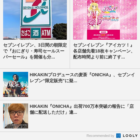
セブンイレブン、3日間の朝限定
セブンイレブン『アイカツ！』
で『おにぎり・寿司セールスー
各店舗先着18枚キャンペーン、
パーセール』を開催も分...
配布時間より前に終了す...
HIKAKINプロデュースの麦茶『ONICHA』、セブンイ
レブン“限定販売”に疑...
HIKAKIN『ONICHA』出荷700万本突破の報告に「店
舗に配送しただけ」違...
Recommended by