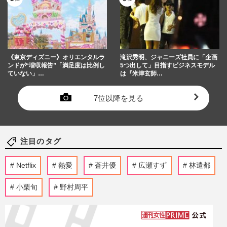
《東京ディズニー》オリエンタルラ
滝沢秀明、ジャニーズ社員に「企画
ンドが“増収報告”「満足度は比例し
5つ出して」目指すビジネスモデル
ていない」…
は『米津玄師…
7位以降を見る
注目のタグ
Netflix
熱愛
蒼井優
広瀬すず
林遣都
小栗旬
野村周平