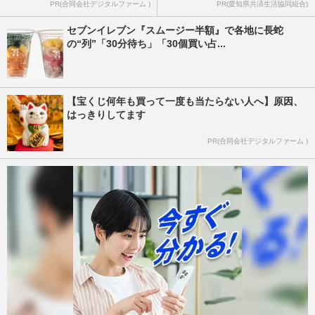
PR(合同会社デジタルファーム )
PR(愛知県共済生活協同組合)
セブンイレブン『スムージー半額』で各地に長蛇
の“列”「30分待ち」「30個買い占...
【宝くじ何年も買って一度も当たらない人へ】原因、
はっきりしてます
PR(合同会社デジタルファーム )