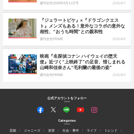
週刊女性2026年8月11日号
2026/8/7
『ジェラートピケ』×『ドラゴンクエス
ト』メンズもある！意外なコラボの意外な
相性、“おうち時間”との親和性
週刊女性PRIME
2026/8/6
映画『名探偵コナン ハイウェイの堕天
使』近づく“上映終了”の足音、惜しまれる
山崎和佳奈さん“毛利蘭の最後の姿”
週刊女性PRIME
2026/8/5
公式アカウントをフォロー
Categories
芸能
ジャニーズ
皇室
社会・事件
ライフ
トレンド