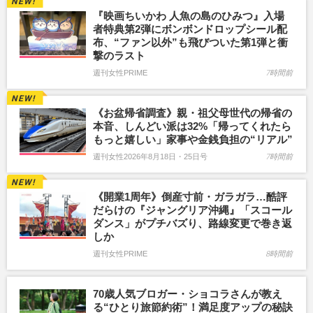
『映画ちいかわ 人魚の島のひみつ』入場
者特典第2弾にボンボンドロップシール配
布、“ファン以外”も飛びついた第1弾と衝
撃のラスト
週刊女性PRIME
7時間前
《お盆帰省調査》親・祖父母世代の帰省の
本音、しんどい派は32%「帰ってくれたら
もっと嬉しい」家事や金銭負担の“リアル”
週刊女性2026年8月18日・25日号
7時間前
《開業1周年》倒産寸前・ガラガラ…酷評
だらけの『ジャングリア沖縄』「スコール
ダンス」がプチバズり、路線変更で巻き返
しか
週刊女性PRIME
8時間前
70歳人気ブロガー・ショコラさんが教え
る“ひとり旅節約術”！満足度アップの秘訣