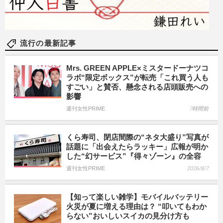
流行の最新記事
Mrs. GREEN APPLE×ミスタードーナツコ
ラボ“限定ボックス”が転売「これ買う人も
すごい」と賛否、懸念される店頭販売への
影響
週刊女性PRIME
7時間前
くら寿司、閉店間際の“ネタ大盛り”写真が
話題に「出会えたらラッキー」広報が明か
した“幻サービス”『得々ゾーン』の全容
週刊女性PRIME
2026/8/7
【知って楽しい雑学】モバイルバッテリー
火災が夏に増える理由は？ “叩いてもわか
らない”おいしいスイカの見分け方も