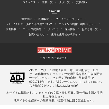
コミックス
連載一覧
タグ一覧
無料占い
About us
運営会社
利用規約
プライバシーポリシー
パーソナルデータの外部送信について
コンテンツ制作・編集ポリシー
広告掲載
ニュース提供先
タレコミ
採用情報
お知らせ一覧
お問い合わせ
主婦と生活社公式サイト
主婦と生活社関連サイト
ABJマークは、この電子書店・電子書籍配信サービス
が、著作権者からコンテンツ使用許諾を得た正規版配信
サービスであることを示す登録商標（登録番号 第
6091713号）です。ABJマークについて、詳しくはこち
らを御覧ください。
https://aebs.or.jp/
本サイトに掲載されているすべての⽂章・撮影写真の著作権は主婦と⽣活
社に帰属します。
他サイトや他媒体への無断転載・複製⾏為は固く禁⽌します。