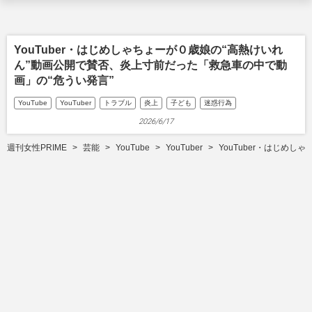
YouTuber・はじめしゃちょーが０歳娘の“高熱けいれ
ん”動画公開で賛否、炎上寸前だった「救急車の中で動
画」の“危うい発言”
YouTube
YouTuber
トラブル
炎上
子ども
迷惑行為
2026/6/17
週刊女性PRIME
芸能
YouTube
YouTuber
YouTuber・はじめ