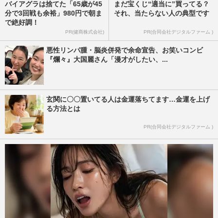
バイアグラは捨てた「65歳が45
まだ宝くじ“適当に”買ってる？
分で3回戦も余裕」980円で朝ま
それ、当たらない人の典型です
で絶好調！
PR(健商株式会社)
PR(合同会社デジタルファーム )
悪性リンパ腫・脳炎併発で余命宣告、お笑いコンビ
『爛々』大国麗さん「漫才がしたい、...
玄関に〇〇置いてる人は金運落ちてます…金運を上げ
る方法とは
PR(合同会社デジタルファーム )