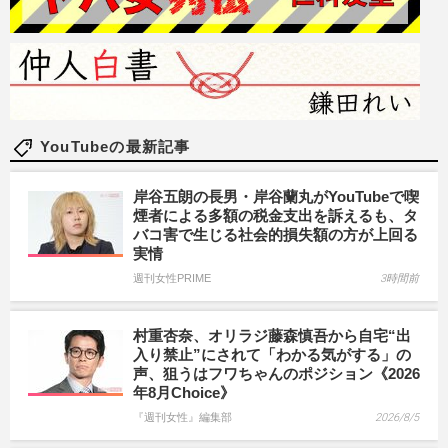
YouTubeの最新記事
岸谷五朗の長男・岸谷蘭丸がYouTubeで喫
煙者による多額の税金支出を訴えるも、タ
バコ害で生じる社会的損失額の方が上回る
実情
週刊女性PRIME
3時間前
村重杏奈、オリラジ藤森慎吾から自宅“出
入り禁止”にされて「わかる気がする」の
声、狙うはフワちゃんのポジション《2026
年8月Choice》
『週刊女性』編集部
2026/8/5