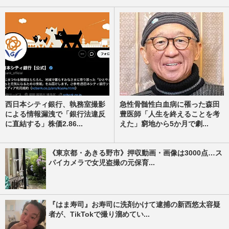
西日本シティ銀行、執務室撮影
急性骨髄性白血病に罹った森田
による情報漏洩で「銀行法違反
豊医師「人生を終えることを考
に直結する」株価2.86...
えた」窮地から5か月で劇...
《東京都・あきる野市》押収動画・画像は3000点…ス
パイカメラで女児盗撮の元保育...
『はま寿司』お寿司に洗剤かけて逮捕の新西悠太容疑
者が、TikTokで撮り溜めてい...