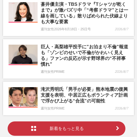
蒼井優主演・TBSドラマ『Tシャツが乾く
まで』が激バズリ中「“考察ドラマ”とは一
線を画している」散りばめられた伏線より
も大事な要素
週刊女性2026年8月18日・25日号
2026/8/7
巨人・高梨雄平投手に”お泊まり不倫”報道
も「ゾンビのせいで不倫がかわいく見え
る」ファンの反応が示す野球界の“不祥事
慣れ”
週刊女性PRIME
2026/8/7
滝沢秀明氏「男手が必要」熊本地震の復興
支援を表明、中居正広もボランティア計画
で浮かび上がる“合流”の可能性
週刊女性PRIME
2026/8/7
新着をもっと見る