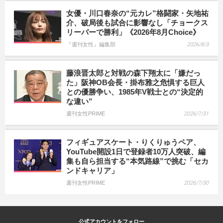
女優・川口春奈の“元カレ”格闘家・矢地祐
介、破局後も試合に影響なし「チョークス
リーパーで勝利」《2026年8月Choice》
『週刊女性』編集部
2026/8/3
藤浪晋太郎と対戦の森下翔太に「嫌だっ
た」阪神OB会長・掛布雅之危惧する巨人
との優勝争い、1985年V戦士との“決定的
な違い”
週刊女性PRIME
2026/7/31
フィギュアスケート・りくりゅうペア、
YouTube開設1日で登録者10万人突破、編
集も自ら担当する“本気路線”で挑む「セカ
ンドキャリア」
週刊女性PRIME
2026/7/30
公式アカウントをフォロー