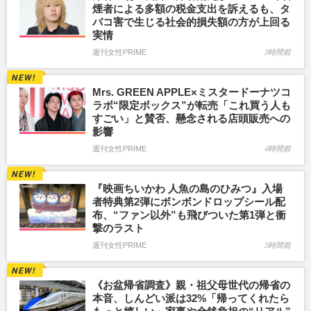
煙者による多額の税金支出を訴えるも、タ
バコ害で生じる社会的損失額の方が上回る
実情
週刊女性PRIME
3時間前
Mrs. GREEN APPLE×ミスタードーナツコ
ラボ“限定ボックス”が転売「これ買う人も
すごい」と賛否、懸念される店頭販売への
影響
週刊女性PRIME
4時間前
『映画ちいかわ 人魚の島のひみつ』入場
者特典第2弾にボンボンドロップシール配
布、“ファン以外”も飛びついた第1弾と衝
撃のラスト
週刊女性PRIME
5時間前
《お盆帰省調査》親・祖父母世代の帰省の
本音、しんどい派は32%「帰ってくれたら