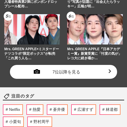
入場者特典第2弾にボンボンドロッ
り”写真が話題に「出会えたらラッ
プシール配布…
キー」広報が明…
Mrs. GREEN APPLE×ミスタードー
Mrs. GREEN APPLE『日本アカデ
ナツコラボ“限定ボックス”が転売
ミー賞』新賞受賞に「忖度の気が」
「これ買う人も…
レコ大に続き囁か…
7位以降を見る
注目のタグ
Netflix
熱愛
蒼井優
広瀬すず
林遣都
小栗旬
野村周平