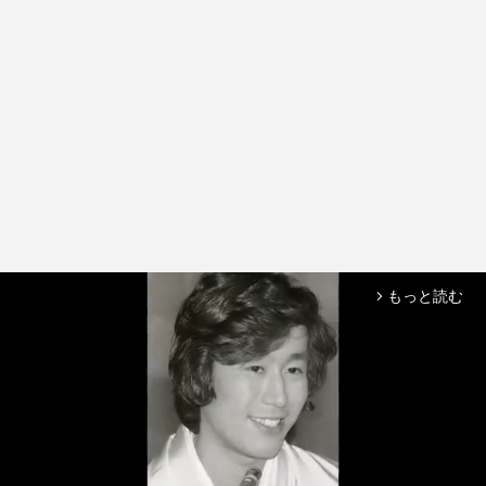
もっと読む
arrow_forward_ios