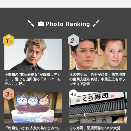
Photo Ranking
小栗旬の“非公表長女”が顔隠しデビ
滝沢秀明氏「男手が必要」熊本地震
ュー、透ける山田優の「スーパーモ
の復興支援を表明、中居正広もボラ
デルに」野…
ンティア計画…
『映画ちいかわ 人魚の島のひみつ』
くら寿司、閉店間際の“ネタ大盛