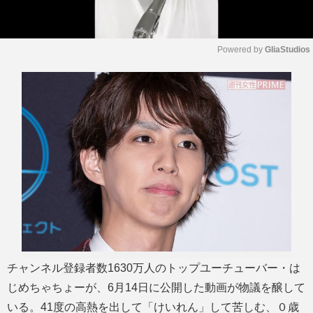
Powered by 
GliaStudios
M
u
t
e
チャンネル登録者数1630万人のトップユーチューバー・は
じめちゃちょーが、6月14日に公開した動画が物議を醸して
いる。41度の高熱を出して「けいれん」して苦しむ、０歳