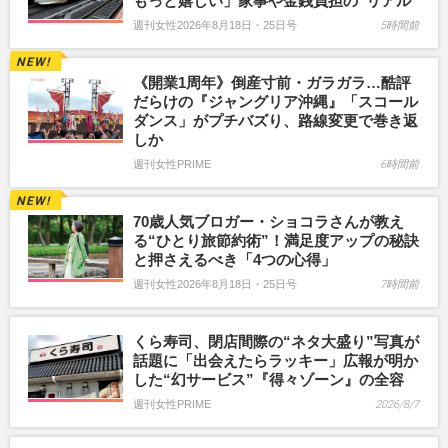
もっと嬉しい」家事や金銭負担の“リアル”
週刊女性2026年8月18日・25日号
5時間前
《開業1周年》倒産寸前・ガラガラ…酷評
だらけの『ジャングリア沖縄』「スコール
ダンス」がプチバズり、路線変更で巻き返
しか
週刊女性PRIME
6時間前
70歳人気ブロガー・ショコラさんが教え
る“ひとり旅節約術”！満足度アップの秘訣
と押さえるべき「4つの心得」
週刊女性2026年8月18日・25日号
7時間前
くら寿司、閉店間際の“ネタ大盛り”写真が
話題に「出会えたらラッキー」広報が明か
した“幻サービス”『得々ゾーン』の全容
週刊女性PRIME
2026/8/7