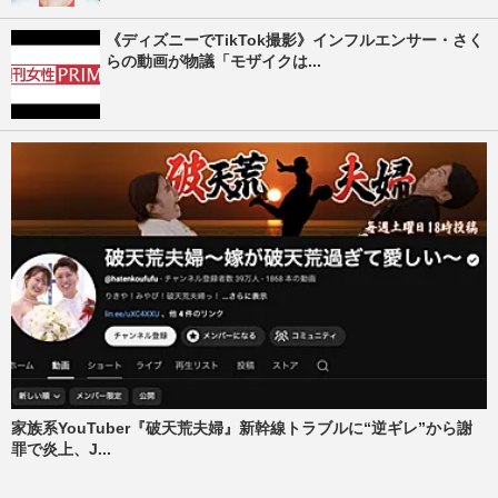
《ディズニーでTikTok撮影》インフルエンサー・さく
らの動画が物議「モザイクは...
家族系YouTuber『破天荒夫婦』新幹線トラブルに“逆ギレ”から謝
罪で炎上、J...