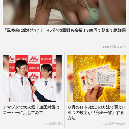
「風俗前に飲むだけ！」45分で3回戦も余裕！980円で朝まで絶好調
PR(健商株式会社)
アマゾンで大人気！血圧対策は
８月のロト6はこの方法で買え!!
コーヒーに足してみて
６つの数字が『完全一致』する
方法
PR(森永乳業)
PR(株式会社MURA)