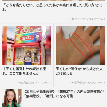
「どうせ当たらない」と思ってた私が本当に当選した“買い方”がこ
れ
PR(合同会社デジタルファーム )
【宝くじ落選】外れ続ける流
宝くじの“運任せ”から抜けた人
れ、ここで断ちませんか
だけ変わる
PR(合同会社デジタルファーム )
PR(合同会社デジタルファーム )
《旭川女子高生殺害》「懲役27年」の内田梨瑚被告が
「無期懲役」「極刑」になる可能...