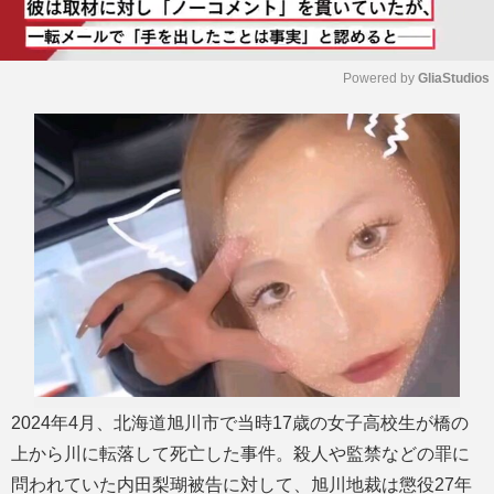
Powered by 
GliaStudios
M
u
t
e
2024年4月、北海道旭川市で当時17歳の女子高校生が橋の
上から川に転落して死亡した事件。殺人や監禁などの罪に
問われていた内田梨瑚被告に対して、旭川地裁は懲役27年