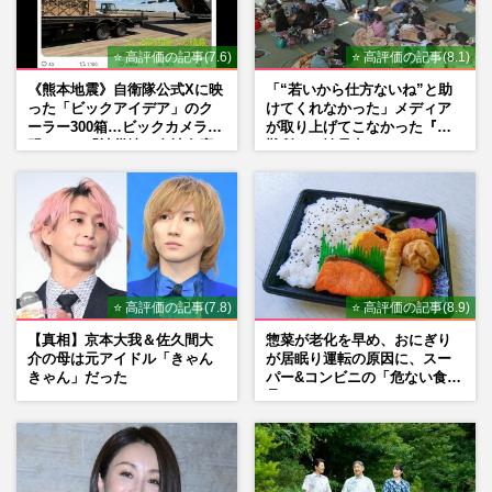
⭐ 高評価の記事(7.6)
⭐ 高評価の記事(8.1)
《熊本地震》自衛隊公式Xに映
「“若いから仕方ないね”と助
った「ビックアイデア」のク
けてくれなかった」メディア
ーラー300箱…ビックカメラが
が取り上げてこなかった『避
明かした「被災地に自社在庫
難所での性暴力』
提供」の真相
⭐ 高評価の記事(7.8)
⭐ 高評価の記事(8.9)
【真相】京本大我＆佐久間大
惣菜が老化を早め、おにぎり
介の母は元アイドル「きゃん
が居眠り運転の原因に、スー
きゃん」だった
パー&コンビニの「危ない食
品」