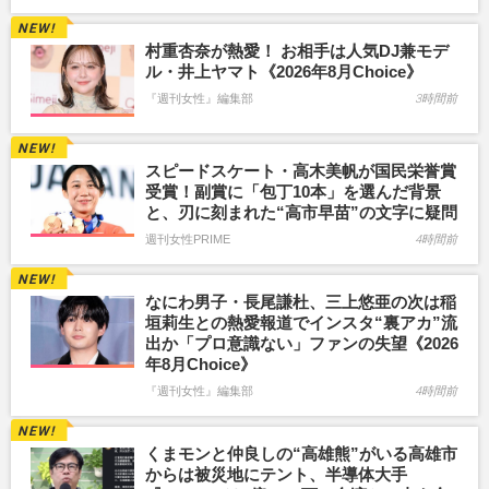
村重杏奈が熱愛！ お相手は人気DJ兼モデ
ル・井上ヤマト《2026年8月Choice》
『週刊女性』編集部
3時間前
スピードスケート・高木美帆が国民栄誉賞
受賞！副賞に「包丁10本」を選んだ背景
と、刃に刻まれた“高市早苗”の文字に疑問
週刊女性PRIME
4時間前
なにわ男子・長尾謙杜、三上悠亜の次は稲
垣莉生との熱愛報道でインスタ“裏アカ”流
出か「プロ意識ない」ファンの失望《2026
年8月Choice》
『週刊女性』編集部
4時間前
くまモンと仲良しの“高雄熊”がいる高雄市
からは被災地にテント、半導体大手