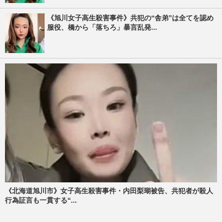
《旭川女子高生殺害事件》共犯の“舎弟”は全てを認め
服役、橋から「落ちろ」暴言乱発...
《北海道旭川市》女子高生殺害事件・内田梨瑚被告、共犯者が殺人
行為証言も一貫する“...