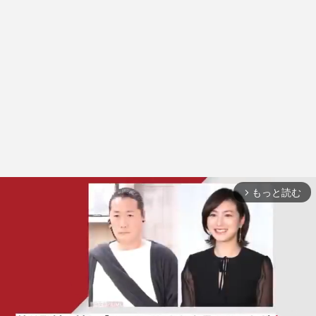
もっと読む
arrow_forward_ios