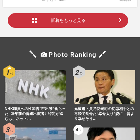
新着をもっと見る
Photo Ranking
NHK職員への性加害で“出禁”食らっ
元横綱・貴乃花光司の初恋相手との
た〈5年前の番組出演者〉特定が進
再婚で見せた“幸せ太り”姿に「昔よ
むも、ネット…
り幸せそう…