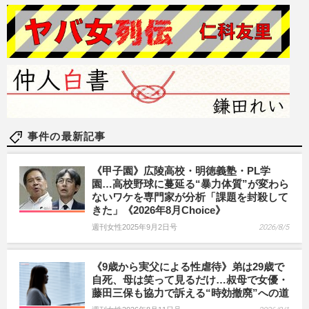
事件の最新記事
《甲子園》広陵高校・明徳義塾・PL学
園…高校野球に蔓延る“暴力体質”が変わら
ないワケを専門家が分析「課題を封殺して
きた」《2026年8月Choice》
週刊女性2025年9月2日号
2026/8/5
《9歳から実父による性虐待》弟は29歳で
自死、母は笑って見るだけ…叔母で女優・
藤田三保も協力で訴える“時効撤廃”への道