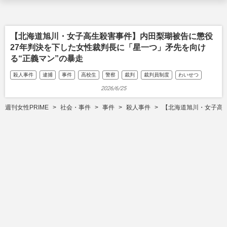
【北海道旭川・女子高生殺害事件】内田梨瑚被告に懲役
27年判決を下した女性裁判長に「星一つ」矛先を向け
る“正義マン”の暴走
殺人事件
逮捕
事件
高校生
警察
裁判
裁判員制度
わいせつ
2026/6/25
週刊女性PRIME
社会・事件
事件
殺人事件
【北海道旭川・女子高生