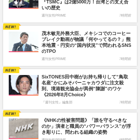
『TSMC』は2億5000万！台湾との支え合
いの歴史
週刊女性PRIME
7時間前
茂木敏充外務大臣、メキシコでのコーヒー
ブレイク動画が物議「何やってるの？」熊
本地震・円安の“国内状況”で問われるSNS
のTPO
週刊女性PRIME
7時間前
SixTONES田中樹がお持ち帰りして“鳥取
名産”かにみそバーニャカウダに注文殺
到、境港観光協会が異例“陳謝”のワケ
《2026年8月Choice》
『週刊女性』編集部
7時間前
《NHKの性被害問題》「誰を守るべきな
のか」演者と職員の“パワーバランス”が浮
き彫りに、問われる組織の姿勢
週刊女性PRIME
8時間前