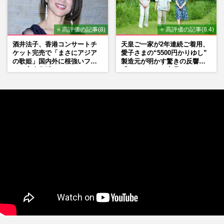
⭐ 高評価の記事(8)
⭐ 高評価の記事(8.4)
酒井法子、香港コンサートチ
天皇ご一家が2年連続ご着用、
ケット完売で「まさにアジア
愛子さまの“5500円かりゆし”
の歌姫」国内外に根強いファ
製造元が明かす驚きの反響
ンで完全復活か
「まさかうちの商品とは…」