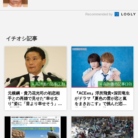
Recommended by
イチオシ記事
⭐ 高評価の記事(7.6)
⭐ 高評価の記事(10)
元横綱・貴乃花光司の初恋相
『ACEes』浮所飛貴×深田竜生
手との再婚で見せた“幸せ太
がドラマ『夏色の雲が恋と嵐
り”姿に「昔より幸せそう」
をまきおこす』で挑んだ恋人
「可愛くなった」とファンほ
役、照れながら挑んだキュン
っこり
シーン秘話