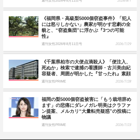
週刊女性2026年8月11日号
2026/8/1
《福岡県・高級梨5000個窃盗事件》「犯人
には怒りしかない」農家が明かす悲劇の全
貌と、“窃盗集団”に浮かぶ『3つの可能
性』
週刊女性2026年8月11日号
2026/7/29
《千葉県柏市の大便点滴殺人》「便注入、
死ぬか」検索で逮捕の看護師・古川美由紀
容疑者、周囲が明かした『甘ったれ』素顔
週刊女性PRIME
2026/7/28
福岡の梨5000個窃盗被害に「もう栽培辞め
ます」の悲痛にダレノガレ明美はクラファ
ン提案、メルカリ“大量転売疑惑”の投稿に
物議
週刊女性PRIME
2026/7/23