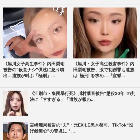
《旭川女子高生事件》内田梨瑚
《旭川・女子高生殺害事件》内
被告の“殺意ナシ”供述に怒り噴
田梨瑚被告、涙で初謝罪も遺族
出…遺族が叫ぶ「極刑」...
は“極刑”を求め…『宣誓...
《江別市・集団暴行死》川村葉音被告“懲役30年”の判
決に「甘すぎる」「遺族が報わ...
宮崎麗果被告の“夫”・元EXILE黒木啓司、TikTok“投
げ銭無心”の苦境に「...