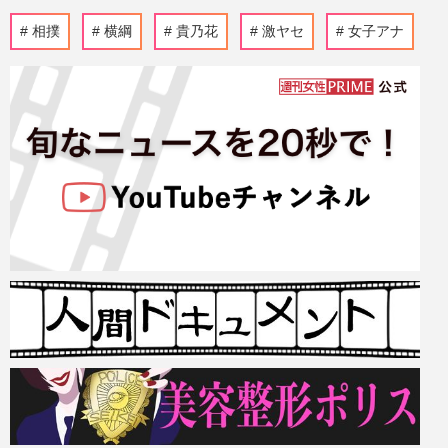
相撲
横綱
貴乃花
激ヤセ
女子アナ