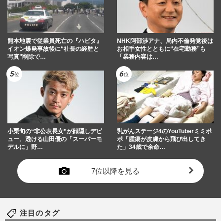
熊本地震で従業員死亡の『ハビタ』
NHK阿部渉アナ、局内不倫発覚後は
イオン爆発事故後に“社長の経歴と
お相手女性とともに“在宅勤務”も
写真”削除で…
「業務内容は…
小栗旬の“非公表長女”が顔隠しデビ
乳がんステージ4のYouTuberミミポ
ュー、透ける山田優の「スーパーモ
ポ「腫瘍が皮膚から飛び出してき
デルに」野…
た」34歳で余命…
7位以降を見る
注目のタグ