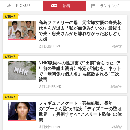
PICKUP
新着
ランキング
高島ファミリーの母、元宝塚女優の寿美花
代さんが逝去「私が面倒みたいの」最後ま
で夫・忠夫さんから離れなかったおしどり
夫婦
週刊女性PRIME
0時間前
NHK職員への性加害で“出禁”食らった〈5
年前の番組出演者〉特定が進むも、ネット
で「無関係な個人名」も拡散される“二次
被害”
週刊女性PRIME
2時間前
フィギュアスケート・羽生結弦、長年
の“プーさん愛”が結実「ディズニーの壁は
世界一」異例すぎる“アスリート監修”の偉
業
週刊女性PRIME
3時間前