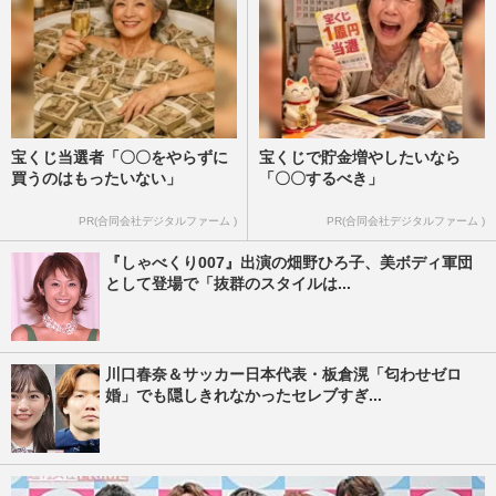
宝くじ当選者「〇〇をやらずに
宝くじで貯金増やしたいなら
買うのはもったいない」
「〇〇するべき」
PR(合同会社デジタルファーム )
PR(合同会社デジタルファーム )
『しゃべくり007』出演の畑野ひろ子、美ボディ軍団
として登場で「抜群のスタイルは...
川口春奈＆サッカー日本代表・板倉滉「匂わせゼロ
婚」でも隠しきれなかったセレブすぎ...