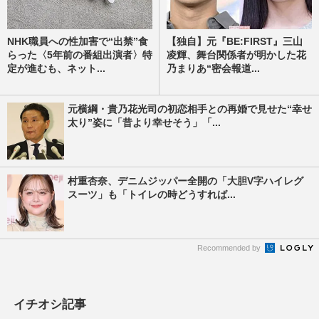
NHK職員への性加害で“出禁”食
【独自】元『BE:FIRST』三山
らった〈5年前の番組出演者〉特
凌輝、舞台関係者が明かした花
定が進むも、ネット...
乃まりあ“密会報道...
元横綱・貴乃花光司の初恋相手との再婚で見せた“幸せ
太り”姿に「昔より幸せそう」「...
村重杏奈、デニムジッパー全開の「大胆V字ハイレグ
スーツ」も「トイレの時どうすれば...
Recommended by
イチオシ記事