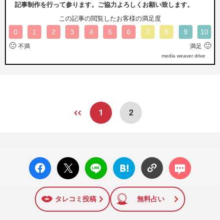
記事制作を行って参ります。ご協力よろしくお願い致します。
この記事の閲覧したお客様の満足度
0
1
2
3
4
5
6
7
8
9
10
🙁
🙂
不満
満足
media weaver drive
1
2
facebo
X ポス
LINE
はてな
コメン
ok い
ト
ブック
ト
いね
マーク
に追加
タレコミ投稿
無料占い