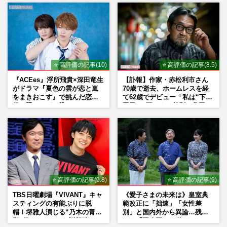
⭐ 高評価の記事(10)
⭐ 高評価の記事(8.5)
『ACEes』浮所飛貴×深田竜生
【訃報】作家・赤松利市さん
がドラマ『夏色の雲が恋と嵐
70歳で逝去、ホームレスを経
をまきおこす』で挑んだ恋人
て62歳でデビュー「私は“下級
役、照れながら挑んだキュン
国民”。死ぬまで差別と貧困を
シーン秘話
書き続けます」壮絶人生
⭐ 高評価の記事(9.8)
⭐ 高評価の記事(9)
TBS日曜劇場『VIVANT』キャ
《愛子さまの未来は》皇室典
スティングの有能ぶりに脱
範改正に「拙速」「女性差
帽！堺雅人演じる“乃木の青年
別」と国内外から異論…残さ
期”役は、そっくり説根強い
れた「再改正」の道