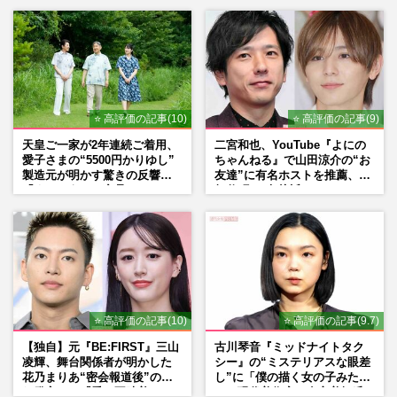
Mr.Children桜井和寿のバンド
マン長男・櫻井海音だった
⭐ 高評価の記事(10)
⭐ 高評価の記事(9)
天皇ご一家が2年連続ご着用、
二宮和也、YouTube『よにの
愛子さまの“5500円かりゆし”
ちゃんねる』で山田涼介の“お
製造元が明かす驚きの反響
友達”に有名ホストを推薦、歌
「まさかうちの商品とは…」
舞伎町に“急接近”でファン
「関わらないで！」
⭐ 高評価の記事(10)
⭐ 高評価の記事(9.7)
【独自】元『BE:FIRST』三山
古川琴音『ミッドナイトタク
凌輝、舞台関係者が明かした
シー』の“ミステリアスな眼差
花乃まりあ“密会報道後”の呆
し”に「僕の描く女の子みた
れ発言と、『愛の不時着』の
い」現代美術家・奈良美智氏