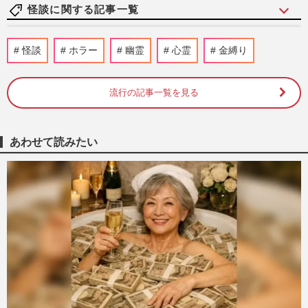
怪談に関する記事一覧
NHK朝ドラ『ばけばけ』で大注目！『雪
怪談
ホラー
幽霊
心霊
金縛り
女』『「耳なし芳一』の原点、小泉八雲と
セツのゆかりの地「松江」か…
週刊女性2025年10月21・28日号
2025/10/13
流行の記事一覧を見る
次期NHK朝ドラ『ばけばけ』解禁された
最新予告に「重厚感が凄い」「名作の予
あわせて読みたい
感」ダークな世界観に集まる絶…
週刊女性PRIME
2025/7/9
【知って楽しい雑学】夏の風物詩といえ
ば“怖い話”なのはなぜ？きっかけは江戸時
代に歌舞伎で上演された怪…
週刊女性2023年9月5日号
2023/8/23
怪談芸人・島田秀平が遭遇した「日本列島
の怖い話4選」ひとりのときに読むのは危