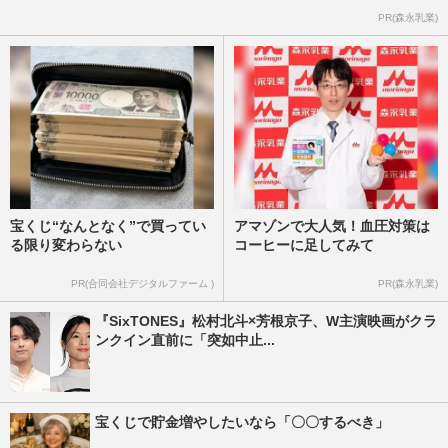
PR(森永乳業)
宝くじ“なんとなく”で買ってい
アマゾンで大人気！血圧対策は
る限り変わらない
コーヒーに足してみて
PR(合同会社デジタルファーム )
PR(森永乳業)
『SixTONES』松村北斗×芳根京子、W主演映画がクラ
ンクイン直前に「突如中止...
宝くじで貯金増やしたいなら「〇〇するべき」