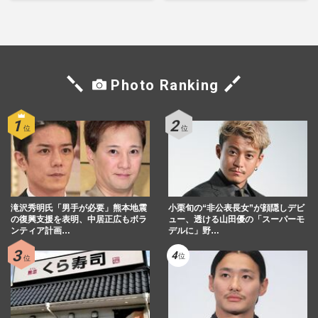
劇場が答えた共演舞台の行方
もSNSで“公認”
Photo Ranking
滝沢秀明氏「男手が必要」熊本地震
小栗旬の“非公表長女”が顔隠しデビ
の復興支援を表明、中居正広もボラ
ュー、透ける山田優の「スーパーモ
ンティア計画…
デルに」野…