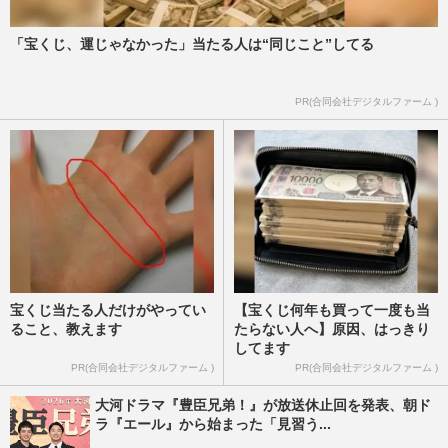
険デス！
週刊女性2022年9月6日号
2022/8/28
「宝くじ、運じゃなかった」当たる人は“同じこと”してる
タクシー会社が“心霊スポット巡礼ツア
PR(合同会社デジタルファーム )
ー”開催、運転手が語るゾッとする話と撮
れてしまった心霊写真
週刊女性2022年8月16日号
2022/8/5
宝くじ当たる人だけがやってい
【宝くじ何年も買って一度も当
ること、教えます
たらない人へ】原因、はっきり
してます
PR(合同会社デジタルファーム )
PR(合同会社デジタルファーム )
大河ドラマ『豊臣兄弟！』が放送休止回を発表、朝ド
ラ『エール』から始まった「見習う...