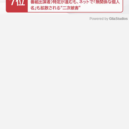
Powered by 
GliaStudios
M
u
t
e