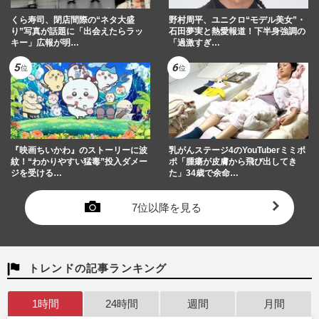
くら寿司、閉店間際の“ネタ大盛
野村周平、ユニクロ“モデル美女”・
り”写真が話題に「出会えたらラッ
石田夢実と熱愛報道！下半身強調の
キー」広報が明…
「過激すぎ…
『映画ちいかわ』のストーリーに波
乳がんステージ4のYouTuberミミポ
紋！“わかりやすい猛毒”投入ダメー
ポ「腫瘍が皮膚から飛び出してき
ジを受ける…
た」34歳で余命…
7位以降を見る
トレンドの記事ランキング
1時間
24時間
週間
月間