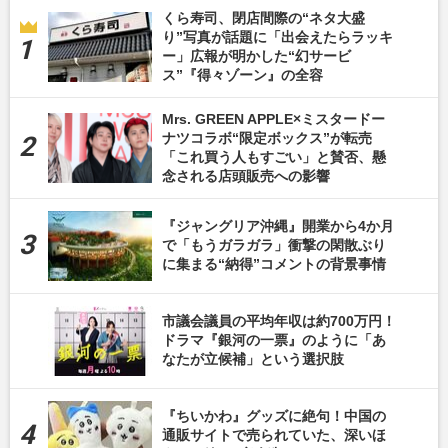
くら寿司、閉店間際の“ネタ大盛
り”写真が話題に「出会えたらラッキ
ー」広報が明かした“幻サービ
ス”『得々ゾーン』の全容
Mrs. GREEN APPLE×ミスタードー
ナツコラボ“限定ボックス”が転売
「これ買う人もすごい」と賛否、懸
念される店頭販売への影響
『ジャングリア沖縄』開業から4か月
で「もうガラガラ」衝撃の閑散ぶり
に集まる“納得”コメントの背景事情
市議会議員の平均年収は約700万円！
ドラマ『銀河の一票』のように「あ
なたが立候補」という選択肢
『ちいかわ』グッズに絶句！中国の
通販サイトで売られていた、深いほ