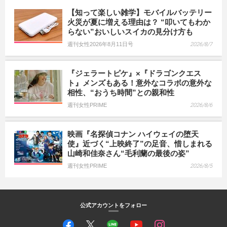
【知って楽しい雑学】モバイルバッテリー
火災が夏に増える理由は？ “叩いてもわか
らない”おいしいスイカの見分け方も
週刊女性2026年8月11日号
2026/8/7
『ジェラートピケ』×『ドラゴンクエス
ト』メンズもある！意外なコラボの意外な
相性、“おうち時間”との親和性
週刊女性PRIME
2026/8/6
映画『名探偵コナン ハイウェイの堕天
使』近づく“上映終了”の足音、惜しまれる
山崎和佳奈さん“毛利蘭の最後の姿”
週刊女性PRIME
2026/8/5
公式アカウントをフォロー