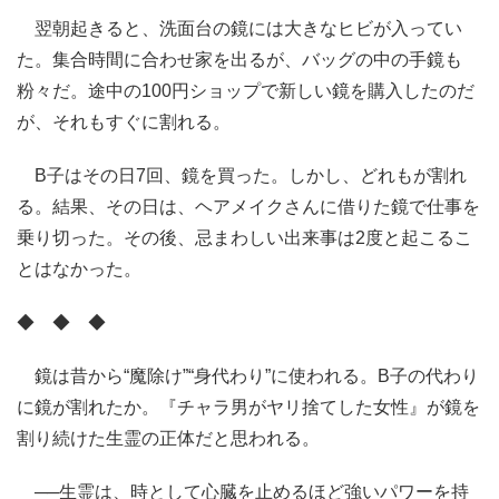
翌朝起きると、洗面台の鏡には大きなヒビが入ってい
た。集合時間に合わせ家を出るが、バッグの中の手鏡も
粉々だ。途中の100円ショップで新しい鏡を購入したのだ
が、それもすぐに割れる。
B子はその日7回、鏡を買った。しかし、どれもが割れ
る。結果、その日は、ヘアメイクさんに借りた鏡で仕事を
乗り切った。その後、忌まわしい出来事は2度と起こるこ
とはなかった。
◆ ◆ ◆
鏡は昔から“魔除け”“身代わり”に使われる。B子の代わり
に鏡が割れたか。『チャラ男がヤリ捨てした女性』が鏡を
割り続けた生霊の正体だと思われる。
──生霊は、時として心臓を止めるほど強いパワーを持