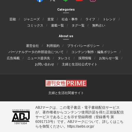
Categories
芸能
ジャニーズ
皇室
社会・事件
ライフ
トレンド
コミックス
連載一覧
タグ一覧
無料占い
About us
運営会社
利用規約
プライバシーポリシー
パーソナルデータの外部送信について
コンテンツ制作・編集ポリシー
広告掲載
ニュース提供先
タレコミ
採用情報
お知らせ一覧
お問い合わせ
主婦と生活社公式サイト
主婦と生活社関連サイト
ABJマークは、この電子書店・電子書籍配信サービス
が、著作権者からコンテンツ使用許諾を得た正規版配信
サービスであることを示す登録商標（登録番号 第
6091713号）です。ABJマークについて、詳しくはこち
らを御覧ください。
https://aebs.or.jp/