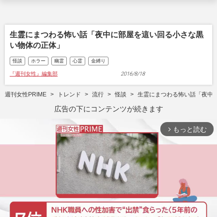
生霊にまつわる怖い話「夜中に部屋を這い回る小さな黒
い物体の正体」
怪談
ホラー
幽霊
心霊
金縛り
『週刊女性』編集部
2016/8/18
週刊女性PRIME
トレンド
流行
怪談
生霊にまつわる怖い話「夜中
広告の下にコンテンツが続きます
もっと読む
arrow_forward_ios