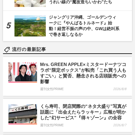
うれい線の“魔改造ちいかわ”たち
ジャングリア沖縄、ゴールデンウィ
ークに『やんばるトルネード』始
動！経営不振の声の中、GWは絶叫系
で巻き返しなるか
流行の最新記事
Mrs. GREEN APPLE×ミスタードーナツコ
ラボ“限定ボックス”が転売「これ買う人も
すごい」と賛否、懸念される店頭販売への
影響
週刊女性PRIME
2026/8/8
くら寿司、閉店間際の“ネタ大盛り”写真が
話題に「出会えたらラッキー」広報が明か
した“幻サービス”『得々ゾーン』の全容
週刊女性PRIME
2026/8/7