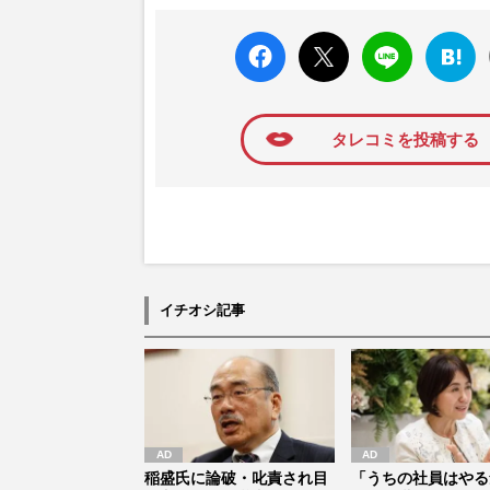
faceboo
X ポス
LINE
はてな
k いい
ト
ブック
ね
マーク
に追加
タレコミを投稿する
イチオシ記事
稲盛氏に論破・叱責され目
「うちの社員はやる