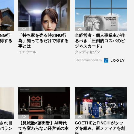
NG行
「持ち家を売る時のNG行
全経営者・個人事業主が作
得する
為」知ってるだけで得する
るべき「圧倒的コスパのビ
事とは
ジネスカード」
イエウール
クレディセゾン
Recommended by
され目
【見城徹×藤田晋】AI時代
GOETHEとFINCHIがタッ
バラン
でも変わらない経営者の本
グを組み、新メディアを創
質
設