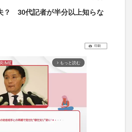
夫？ 30代記者が半分以上知らな
印刷
もっと読む
arrow_forward_ios