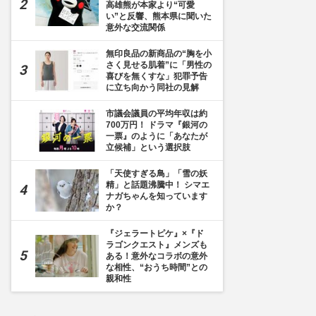
高雄熊が本家より“可愛
い”と反響、熊本県に聞いた
意外な交流関係
無印良品の新商品の“胸を小
さく見せる肌着”に「男性の
喜びを無くすな」犯罪予告
に立ち向かう同社の見解
市議会議員の平均年収は約
700万円！ ドラマ『銀河の
一票』のように「あなたが
立候補」という選択肢
「天使すぎる鳥」「雪の妖
精」と話題沸騰中！ シマエ
ナガちゃんを知っています
か？
『ジェラートピケ』×『ド
ラゴンクエスト』メンズも
ある！意外なコラボの意外
な相性、“おうち時間”との
親和性