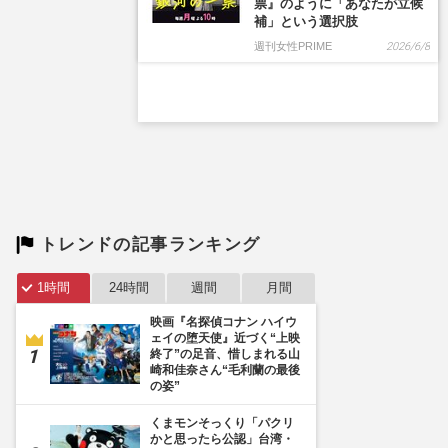
トレンドの記事ランキング
1時間
24時間
週間
月間
映画『名探偵コナン ハイウ
ェイの堕天使』近づく“上映
終了”の足音、惜しまれる山
崎和佳奈さん“毛利蘭の最後
の姿”
くまモンそっくり「パクリ
かと思ったら公認」台湾・