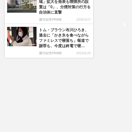
域」拡大を発表も喫煙所の設
置は「0」、分煙対策の行方を
自治体に直撃
週刊女性PRIME
2026/5/27
トム・ブラウン布川ひろき、
過去に「かき氷を食べながら
ファミレスで寝落ち」報道で
謝罪も、今度は終電で寝…
週刊女性PRIME
2023/6/29