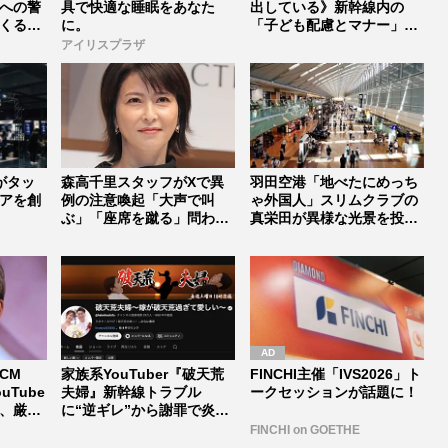
への警
具で快適な睡眠をあなた
出している》新幹線内の
くる前
に。
「子ども配慮とマナー」を
巡りSNS...
アイリスプラザ
Iがタッ
森高千里スタッフがXで異
羽田空港「地べたにめっち
アを創
例の注意喚起「大声で叫
ゃ外国人」スリムクラブの
ぶ」「座席を蹴る」問われ
真栄田が異様な光景を投
る“アラカ...
稿、ディズ...
CM
家族系YouTuber『破天荒
FINCHI主催「IVS2026」ト
uTube
夫婦』新幹線トラブル
ークセッションが話題に！
議、厳
に“逆ギレ”から謝罪で炎
上、J...
FINCHI on GOETHE