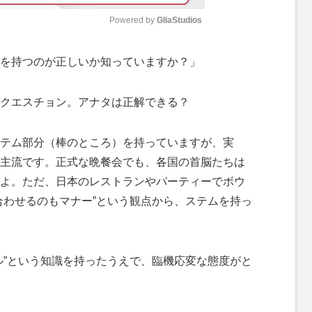
Powered by 
GliaStudios
M
を持つのが正しいか知っていますか？」
u
t
クエスチョン。アナタは正解できる？
e
テム部分（棒のところ）を持っていますが、実
主流です。正式な晩餐会でも、各国の首脳たちは
よ。ただ、日本のレストランやパーティーでボウ
合わせるのもマナー”という観点から、ステムを持っ
”という知識を持ったうえで、臨機応変な態度がと