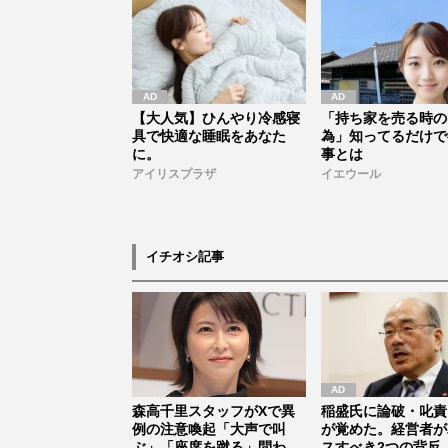
【大人気】ひんやり冷感寝
「持ち家を売る時の
具で快適な睡眠をあなた
為」知ってるだけで
に。
事とは
アイリスプラザ
イエウール
イチオシ記事
森高千里スタッフがXで異
稲盛氏に論破・叱責
例の注意喚起「大声で叫
が覚めた。経営者が
ぶ」「座席を蹴る」問われ
スすべき2つの背反