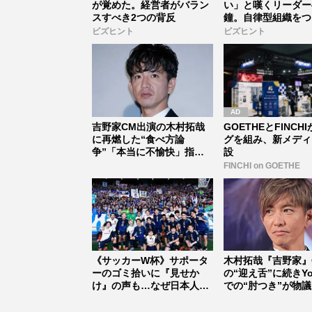
が覚めた。経営者がバラン
い」と嘆くリーダー
スすべき2つの背反
鐘。自律型組織をつ
に外せな...
ビズヒント
ビズヒント
吉野家CM出演の木村拓哉
GOETHEとFINCH
に再燃した“食べ方論
グを組み、新メディ
争”「本当に不愉快」指摘
設
され続ける“...
FINCHI on GOETHE
《サッカーW杯》サポータ
木村拓哉『吉野家』
ーのゴミ拾いに『見せか
の“迎え舌”に続きYo
け』の声も…なぜ日本人は
での“肘つき”が物
スタンドを...
し...