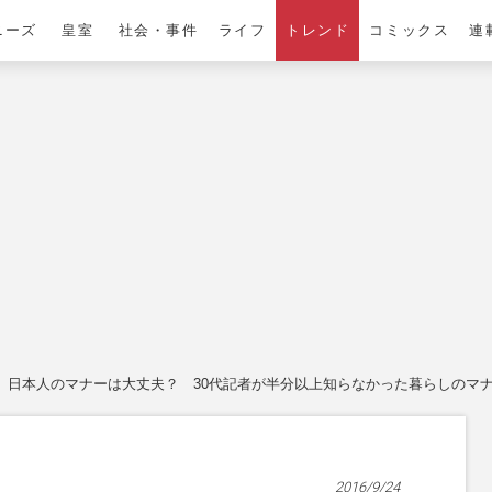
ニーズ
皇室
社会・事件
ライフ
トレンド
コミックス
連
日本人のマナーは大丈夫？ 30代記者が半分以上知らなかった暮らしのマ
2016/9/24