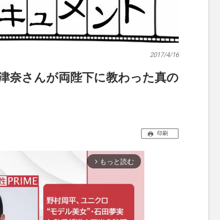
2017/4/16
美津奈さんが両陛下に教わった真の
印刷
もっと読む
arrow_forward_ios