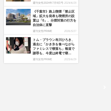
週刊女性2024年7月9日号
2024/6/25
《千葉市》路上喫煙「禁止区
域」拡大を発表も喫煙所の設
置は「0」、分煙対策の行方を
自治体に直撃
週刊女性PRIME
2026/5/27
トム・ブラウン布川ひろき、
過去に「かき氷を食べながら
ファミレスで寝落ち」報道で
謝罪も、今度は終電で寝…
週刊女性PRIME
2023/6/29