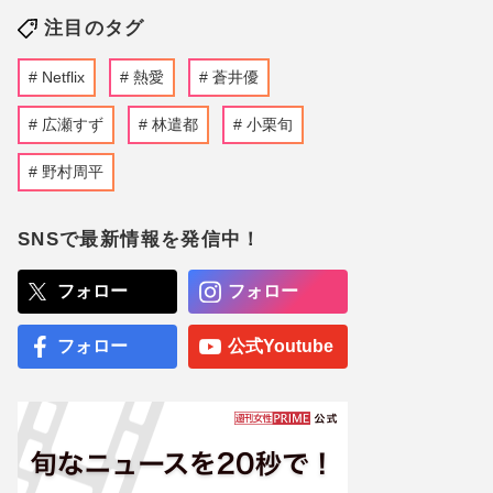
注目のタグ
Netflix
熱愛
蒼井優
広瀬すず
林遣都
小栗旬
野村周平
SNSで最新情報を発信中！
フォロー
フォロー
フォロー
公式Youtube