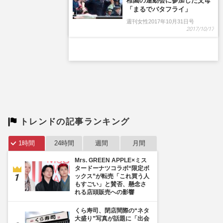
トレンドの記事ランキング
1時間
24時間
週間
月間
Mrs. GREEN APPLE×ミス
タードーナツコラボ“限定ボ
ックス”が転売「これ買う人
もすごい」と賛否、懸念さ
れる店頭販売への影響
くら寿司、閉店間際の“ネタ
大盛り”写真が話題に「出会