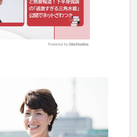
Powered by 
GliaStudios
M
u
t
e