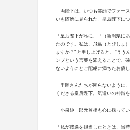
両陛下は、いつも笑顔でファース
いも随所に見られた。皇后陛下につ
「皇后陛下が私に、『（新潟県にあ
たのです。私は、飛島（とびしま）
ますか？” と申し上げると、 “う
ンプという言葉を添えることで、確実
ないようにとご配慮に満ちたお優し
里岡さんたちが困らないように、
くださる皇后陛下。気遣いの神髄を
小泉純一郎元首相も心に残ってい
「私が接遇を担当したときは、当時