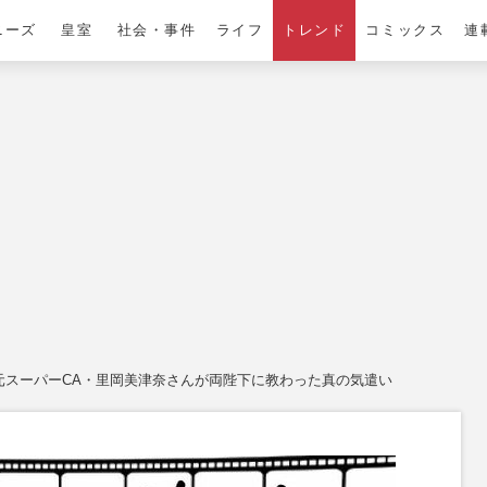
ニーズ
皇室
社会・事件
ライフ
トレンド
コミックス
連
元スーパーCA・里岡美津奈さんが両陛下に教わった真の気遣い