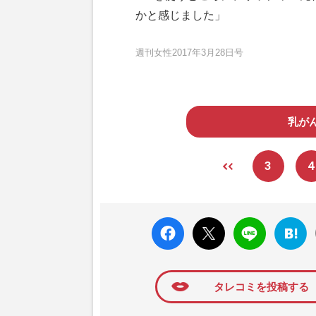
かと感じました」
週刊女性2017年3月28日号
乳が
3
4
faceboo
X ポス
LINE
はてな
k いい
ト
ブック
ね
マーク
に追加
タレコミを投稿する