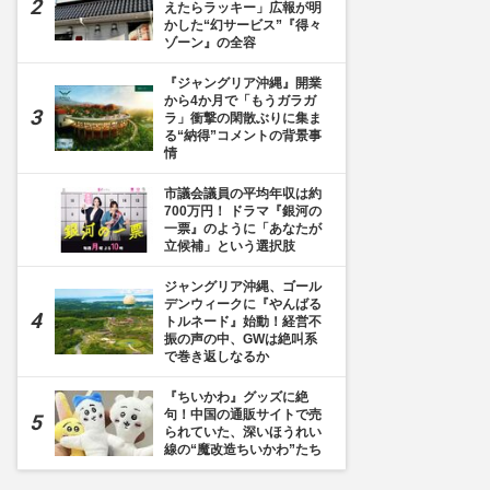
えたらラッキー」広報が明
かした“幻サービス”『得々
ゾーン』の全容
『ジャングリア沖縄』開業
から4か月で「もうガラガ
ラ」衝撃の閑散ぶりに集ま
る“納得”コメントの背景事
情
市議会議員の平均年収は約
700万円！ ドラマ『銀河の
一票』のように「あなたが
立候補」という選択肢
ジャングリア沖縄、ゴール
デンウィークに『やんばる
トルネード』始動！経営不
振の声の中、GWは絶叫系
で巻き返しなるか
『ちいかわ』グッズに絶
句！中国の通販サイトで売
られていた、深いほうれい
線の“魔改造ちいかわ”たち