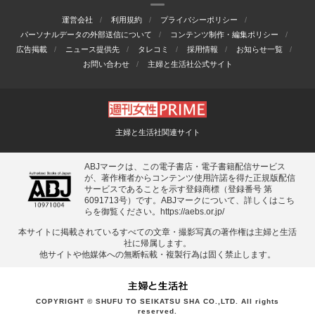
運営会社
利用規約
プライバシーポリシー
パーソナルデータの外部送信について
コンテンツ制作・編集ポリシー
広告掲載
ニュース提供先
タレコミ
採用情報
お知らせ一覧
お問い合わせ
主婦と生活社公式サイト
主婦と生活社関連サイト
ABJマークは、この電子書店・電子書籍配信サービス
が、著作権者からコンテンツ使用許諾を得た正規版配信
サービスであることを示す登録商標（登録番号 第
6091713号）です。ABJマークについて、詳しくはこち
らを御覧ください。
https://aebs.or.jp/
本サイトに掲載されているすべての⽂章・撮影写真の著作権は主婦と⽣活
社に帰属します。
他サイトや他媒体への無断転載・複製⾏為は固く禁⽌します。
COPYRIGHT © SHUFU TO SEIKATSU SHA CO.,LTD. All rights
reserved.