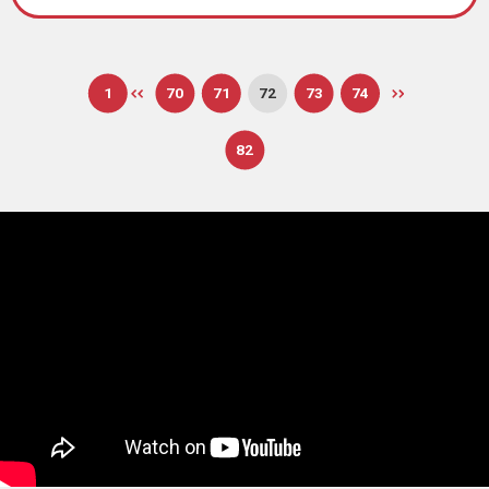
1
70
71
72
73
74
82