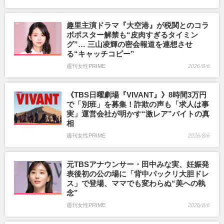
趣里主演ドラマ『大空港』が税関とのコラ
ボポスター解禁も“皮肉すぎるタイミン
グ”… 三山凌輝の密会報道を連想させ
る“キャッチコピー”
週刊女性PRIME
2026/8/6
《TBS日曜劇場『VIVANT』》8時間3万円
で「別班」を募集！詐欺の声も「求人は事
実」運営会社が明かす“激レア”バイトの真
相
週刊女性PRIME
2026/8/6
元TBSアナウンサー・田中みな実、妊娠発
表後初の公の場に「背中パックリ大胆ドレ
ス」で登場、ママでも変わらぬ“美への執
念”
週刊女性PRIME
2026/8/6