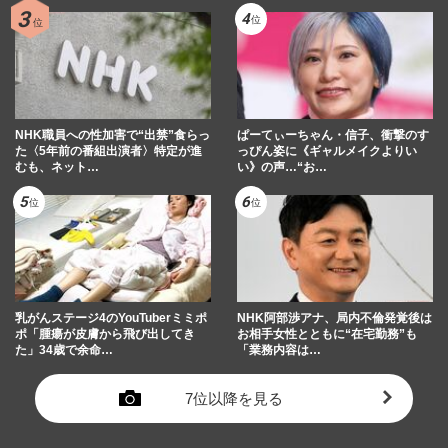
NHK職員への性加害で“出禁”食らっ
ぱーてぃーちゃん・信子、衝撃のす
た〈5年前の番組出演者〉特定が進
っぴん姿に《ギャルメイクよりい
むも、ネット…
い》の声…“お…
乳がんステージ4のYouTuberミミポ
NHK阿部渉アナ、局内不倫発覚後は
ポ「腫瘍が皮膚から飛び出してき
お相手女性とともに“在宅勤務”も
た」34歳で余命…
「業務内容は…
7位以降を見る