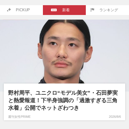
PICKUP
新着
ランキング
野村周平、ユニクロ“モデル美女”・石田夢実
と熱愛報道！下半身強調の「過激すぎる三角
水着」公開でネットざわつき
週刊女性PRIME
2026/8/6