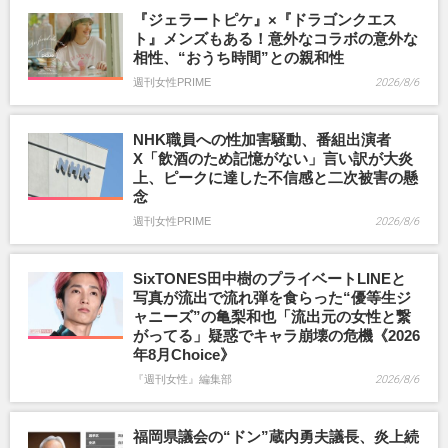
『ジェラートピケ』×『ドラゴンクエス
ト』メンズもある！意外なコラボの意外な
相性、“おうち時間”との親和性
週刊女性PRIME
2026/8/6
NHK職員への性加害騒動、番組出演者
X「飲酒のため記憶がない」言い訳が大炎
上、ピークに達した不信感と二次被害の懸
念
週刊女性PRIME
2026/8/6
SixTONES田中樹のプライベートLINEと
写真が流出で流れ弾を食らった“優等生ジ
ャニーズ”の亀梨和也「流出元の女性と繋
がってる」疑惑でキャラ崩壊の危機《2026
年8月Choice》
『週刊女性』編集部
2026/8/6
福岡県議会の“ドン”蔵内勇夫議長、炎上続