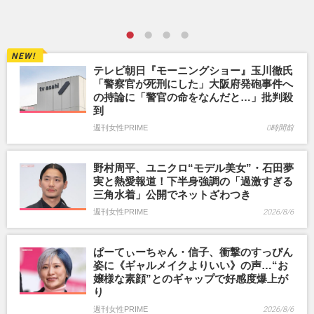
テレビ朝日『モーニングショー』玉川徹氏
「警察官が死刑にした」大阪府発砲事件へ
の持論に「警官の命をなんだと…」批判殺
到
週刊女性PRIME
0時間前
野村周平、ユニクロ“モデル美女”・石田夢
実と熱愛報道！下半身強調の「過激すぎる
三角水着」公開でネットざわつき
週刊女性PRIME
2026/8/6
ぱーてぃーちゃん・信子、衝撃のすっぴん
姿に《ギャルメイクよりいい》の声…“お
嬢様な素顔”とのギャップで好感度爆上が
り
週刊女性PRIME
2026/8/6