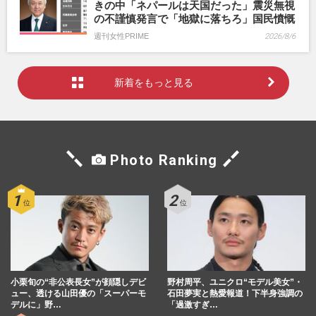
きの中「ネパールは天国だった」震災無視
の不謹慎発言で「地獄に落ちろ」国民憤慨
週刊女性PRIME
2026/8/6
新着をもっと見る
Photo Ranking
小栗旬の“非公表長女”が顔隠しデビ
野村周平、ユニクロ“モデル美女”・
ュー、透ける山田優の「スーパーモ
石田夢実と熱愛報道！下半身強調の
デルに」野…
「過激すぎ…