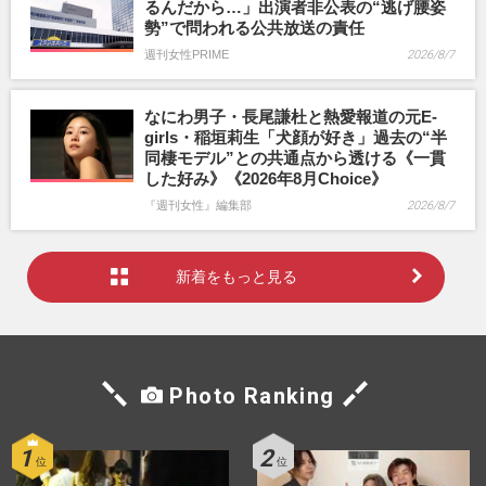
るんだから…」出演者非公表の“逃げ腰姿
勢”で問われる公共放送の責任
週刊女性PRIME
2026/8/7
なにわ男子・長尾謙杜と熱愛報道の元E-
girls・稲垣莉生「犬顔が好き」過去の“半
同棲モデル”との共通点から透ける《一貫
した好み》《2026年8月Choice》
『週刊女性』編集部
2026/8/7
新着をもっと見る
Photo Ranking