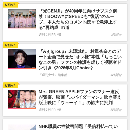
『光GENJI』が40周年に向けサブスク解
禁！BOOWYにSPEEDも“復活”のムー
ブ、本人たちのコメント続々で急浮上す
る“再結成”の道
週刊女性PRIME
4時間前
『Aぇ!group』末澤誠也、村重杏奈とのデ
ート企画で見せた“オレ様”本性「ちっこい
なこの男」ファンの擁護も虚しく視聴者ド
ン引き《2026年8月Choice》
『週刊女性』編集部
4時間前
Mrs. GREEN APPLEファンのマナー違反
が賛否、映画『スパイダーマン』吹き替え
版上映に「ウェーイ！」の歓声に批判
週刊女性PRIME
5時間前
NHK職員の性被害問題「受信料払ってい