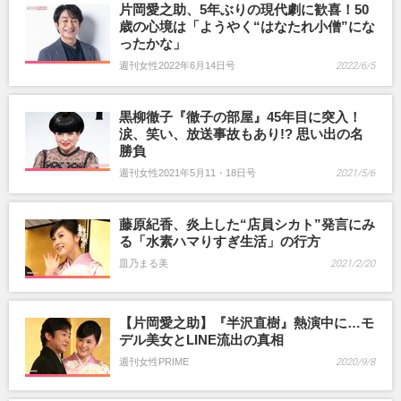
片岡愛之助、5年ぶりの現代劇に歓喜！50
歳の心境は「ようやく“はなたれ小僧”にな
ったかな」
週刊女性2022年6月14日号
2022/6/5
黒柳徹子『徹子の部屋』45年目に突入！
涙、笑い、放送事故もあり!? 思い出の名
勝負
週刊女性2021年5月11・18日号
2021/5/6
藤原紀香、炎上した“店員シカト”発言にみ
る「水素ハマりすぎ生活」の行方
皿乃まる美
2021/2/20
【片岡愛之助】『半沢直樹』熱演中に…モ
デル美女とLINE流出の真相
週刊女性PRIME
2020/9/8