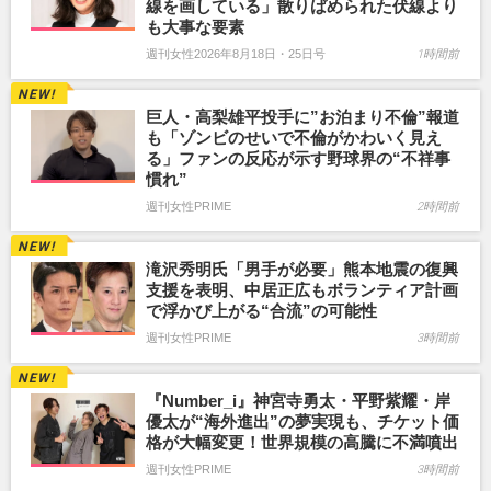
線を画している」散りばめられた伏線より
も大事な要素
週刊女性2026年8月18日・25日号
1時間前
巨人・高梨雄平投手に”お泊まり不倫”報道
も「ゾンビのせいで不倫がかわいく見え
る」ファンの反応が示す野球界の“不祥事
慣れ”
週刊女性PRIME
2時間前
滝沢秀明氏「男手が必要」熊本地震の復興
支援を表明、中居正広もボランティア計画
で浮かび上がる“合流”の可能性
週刊女性PRIME
3時間前
『Number_i』神宮寺勇太・平野紫耀・岸
優太が“海外進出”の夢実現も、チケット価
格が大幅変更！世界規模の高騰に不満噴出
週刊女性PRIME
3時間前