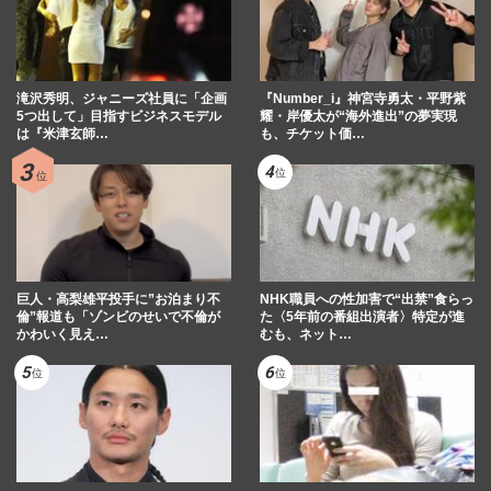
滝沢秀明、ジャニーズ社員に「企画
『Number_i』神宮寺勇太・平野紫
5つ出して」目指すビジネスモデル
耀・岸優太が“海外進出”の夢実現
は『米津玄師…
も、チケット価…
巨人・高梨雄平投手に”お泊まり不
NHK職員への性加害で“出禁”食らっ
倫”報道も「ゾンビのせいで不倫が
た〈5年前の番組出演者〉特定が進
かわいく見え…
むも、ネット…