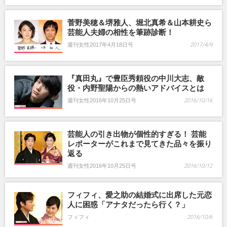
菅野美穂＆堺雅人、堀北真希＆山本耕史ら
芸能人夫婦の相性を筆跡診断！
週刊女性2017年4月18日号
2017/4/9
『真田丸』で豊臣秀頼役の中川大志、敵
役・内野聖陽からの熱いアドバイスとは
週刊女性2016年10月25日号
2016/10/16
芸能人の引き出物が個性的すぎる！ 芸能
レポーターがこれまで見てきた品々を振り
返る
週刊女性2016年10月25日号
2016/10/12
フィフィ、愛之助の結婚式に出席した元恋
人に困惑「アナタだったら行く？」
フィフィ
2016/10/6