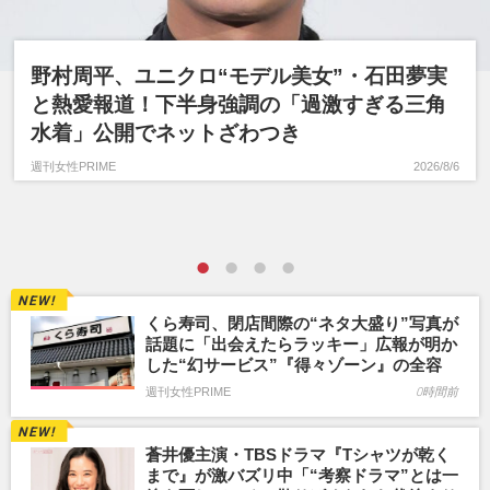
野村周平、ユニクロ“モデル美女”・石田夢実
と熱愛報道！下半身強調の「過激すぎる三角
水着」公開でネットざわつき
週刊女性PRIME
2026/8/6
くら寿司、閉店間際の“ネタ大盛り”写真が
話題に「出会えたらラッキー」広報が明か
した“幻サービス”『得々ゾーン』の全容
週刊女性PRIME
0時間前
蒼井優主演・TBSドラマ『Tシャツが乾く
まで』が激バズリ中「“考察ドラマ”とは一