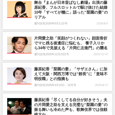
舞台『まんが日本昔ばなし劇場』出演の藤
原紀香、フルスロットルで駆け抜けた結婚
10年「すべてが糧に」語った“梨園の妻”の
リアル
週刊女性2026年8月11日号
2026/8/5
片岡愛之助「笑顔がつくれない」顔面骨折
でマヒ残る後遺症に悩むも、 養子入りか
ら34年で見据える「片岡仁左衛門」の襲名
週刊女性2025年12月23日号
2025/12/10
藤原紀香「梨園の妻」「サザエさん」に加
えて大阪・関西万博では“館長”に「意味不
明役職」との指摘も
週刊女性2025年4月15日・22日号
2025/4/12
藤原紀香「尽くしてる自分が好きそう」夫
の片岡愛之助を支える完璧な“梨園の妻”の
振る舞いも冷めた声も、歌舞伎界では信頼
絶大か