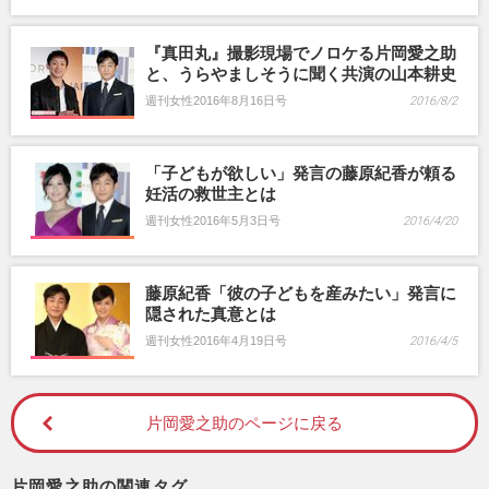
『真田丸』撮影現場でノロケる片岡愛之助
と、うらやましそうに聞く共演の山本耕史
週刊女性2016年8月16日号
2016/8/2
「子どもが欲しい」発言の藤原紀香が頼る
妊活の救世主とは
週刊女性2016年5月3日号
2016/4/20
藤原紀香「彼の子どもを産みたい」発言に
隠された真意とは
週刊女性2016年4月19日号
2016/4/5
片岡愛之助のページに戻る
片岡愛之助の関連タグ