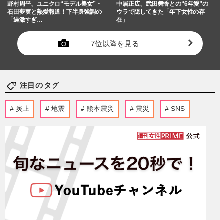
野村周平、ユニクロ“モデル美女”・
中居正広、武田舞香との“6年愛”の
石田夢実と熱愛報道！下半身強調の
ウラで隠してきた「年下女性の存
「過激すぎ…
在」
7位以降を見る
注目のタグ
炎上
地震
熊本震災
震災
SNS