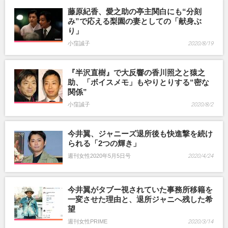
藤原紀香、愛之助の亭主関白にも“分刻
み”で応える梨園の妻としての「献身ぶ
り」
小窪誠子
2020/8/19
『半沢直樹』で大反響の香川照之と猿之
助、「ボイスメモ」もやりとりする“密な
関係”
小窪誠子
2020/8/2
今井翼、ジャニーズ退所後も快進撃を続け
られる「2つの輝き」
週刊女性2020年5月5日号
2020/4/24
今井翼がタブー視されていた事務所移籍を
一変させた理由と、退所ジャニへ残した希
望
週刊女性PRIME
2020/3/14