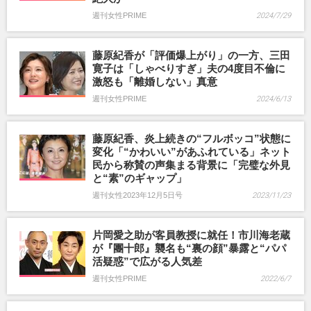
週刊女性PRIME
2024/7/29
藤原紀香が「評価爆上がり」の一方、三田
寛子は「しゃべりすぎ」夫の4度目不倫に
激怒も「離婚しない」真意
週刊女性PRIME
2024/6/13
藤原紀香、炎上続きの“フルボッコ”状態に
変化「“かわいい”があふれている」ネット
民から称賛の声集まる背景に「完璧な外見
と“素”のギャップ」
週刊女性2023年12月5日号
2023/11/23
片岡愛之助が客員教授に就任！市川海老蔵
が『團十郎』襲名も“裏の顔”暴露と“パパ
活疑惑”で広がる人気差
週刊女性PRIME
2022/6/7