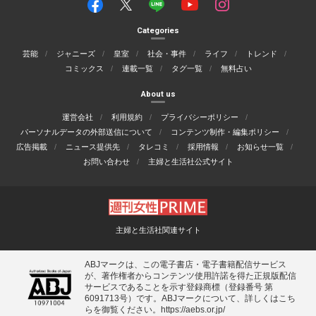
Categories
芸能
ジャニーズ
皇室
社会・事件
ライフ
トレンド
コミックス
連載一覧
タグ一覧
無料占い
About us
運営会社
利用規約
プライバシーポリシー
パーソナルデータの外部送信について
コンテンツ制作・編集ポリシー
広告掲載
ニュース提供先
タレコミ
採用情報
お知らせ一覧
お問い合わせ
主婦と生活社公式サイト
主婦と生活社関連サイト
ABJマークは、この電子書店・電子書籍配信サービス
が、著作権者からコンテンツ使用許諾を得た正規版配信
サービスであることを示す登録商標（登録番号 第
6091713号）です。ABJマークについて、詳しくはこち
らを御覧ください。
https://aebs.or.jp/