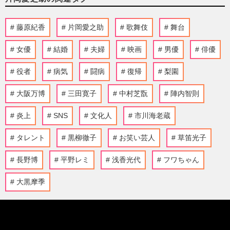
藤原紀香
片岡愛之助
歌舞伎
舞台
女優
結婚
夫婦
映画
男優
俳優
役者
病気
闘病
復帰
梨園
大阪万博
三田寛子
中村芝翫
陣内智則
炎上
SNS
文化人
市川海老蔵
タレント
黒柳徹子
お笑い芸人
草笛光子
長野博
平野レミ
浅香光代
フワちゃん
大黒摩季