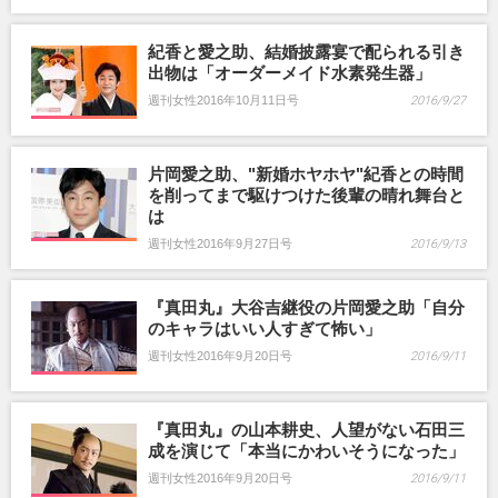
紀香と愛之助、結婚披露宴で配られる引き
出物は「オーダーメイド水素発生器」
週刊女性2016年10月11日号
2016/9/27
片岡愛之助、"新婚ホヤホヤ"紀香との時間
を削ってまで駆けつけた後輩の晴れ舞台と
は
週刊女性2016年9月27日号
2016/9/13
『真田丸』大谷吉継役の片岡愛之助「自分
のキャラはいい人すぎて怖い」
週刊女性2016年9月20日号
2016/9/11
『真田丸』の山本耕史、人望がない石田三
成を演じて「本当にかわいそうになった」
週刊女性2016年9月20日号
2016/9/11