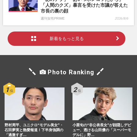
「人間のクズ」暴言を受けた市議が答えた
市長の裏の顔
週刊女性PRIME
2026/8/6
新着をもっと見る
Photo Ranking
野村周平、ユニクロ“モデル美女”・
小栗旬の“非公表長女”が顔隠しデビ
石田夢実と熱愛報道！下半身強調の
ュー、透ける山田優の「スーパーモ
「過激すぎ…
デルに」野…