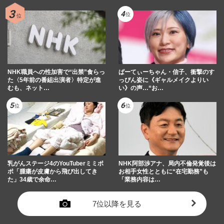
NHK職員への性加害で“出禁”食らっ
ぱーてぃーちゃん・信子、衝撃のす
た〈5年前の番組出演者〉特定が進
っぴん姿に《ギャルメイクよりい
むも、ネット…
い》の声…“お…
乳がんステージ4のYouTuberミミポ
NHK阿部渉アナ、局内不倫発覚後は
ポ「腫瘍が皮膚から飛び出してき
お相手女性とともに“在宅勤務”も
た」34歳で余命…
「業務内容は…
7位以降を見る