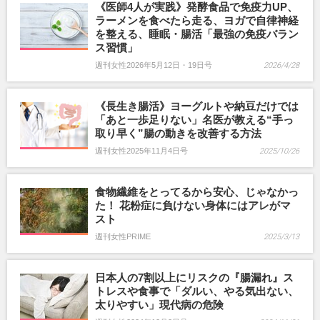
《医師4人が実践》発酵食品で免疫力UP、
ラーメンを食べたら走る、ヨガで自律神経
を整える、睡眠・腸活「最強の免疫バラン
ス習慣」
週刊女性2026年5月12日・19日号
2026/4/28
《長生き腸活》ヨーグルトや納豆だけでは
「あと一歩足りない」名医が教える“手っ
取り早く”腸の動きを改善する方法
週刊女性2025年11月4日号
2025/10/26
食物繊維をとってるから安心、じゃなかっ
た！ 花粉症に負けない身体にはアレがマ
スト
週刊女性PRIME
2025/3/13
日本人の7割以上にリスクの『腸漏れ』ス
トレスや食事で「ダルい、やる気出ない、
太りやすい」現代病の危険