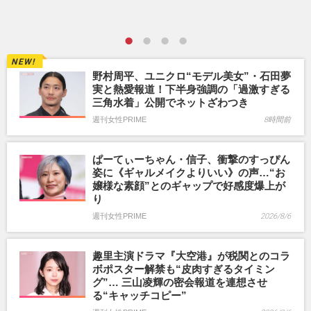
野村周平、ユニクロ“モデル美女”・石田夢
実と熱愛報道！下半身強調の「過激すぎる
三角水着」公開でネットざわつき
週刊女性PRIME
8時間前
ぱーてぃーちゃん・信子、衝撃のすっぴん
姿に《ギャルメイクよりいい》の声…“お
嬢様な素顔”とのギャップで好感度爆上が
り
週刊女性PRIME
2026/8/6
趣里主演ドラマ『大空港』が税関とのコラ
ボポスター解禁も“皮肉すぎるタイミン
グ”… 三山凌輝の密会報道を連想させ
る“キャッチコピー”