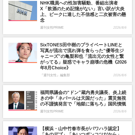
NHK職員への性加害騒動、番組出演者
X「飲酒のため記憶がない」言い訳が大炎
上、ピークに達した不信感と二次被害の懸
念
週刊女性PRIME
2026/8/6
SixTONES田中樹のプライベートLINEと
写真が流出で流れ弾を食らった“優等生ジ
ャニーズ”の亀梨和也「流出元の女性と繋
がってる」疑惑でキャラ崩壊の危機《2026
年8月Choice》
『週刊女性』編集部
2026/8/6
福岡県議会の“ドン”蔵内勇夫議長、炎上続
きの中「ネパールは天国だった」震災無視
の不謹慎発言で「地獄に落ちろ」国民憤慨
週刊女性PRIME
2026/8/6
【横浜・山中竹春市長がパワハラ認定】
「あのデブ」「あいつポンコツだから」