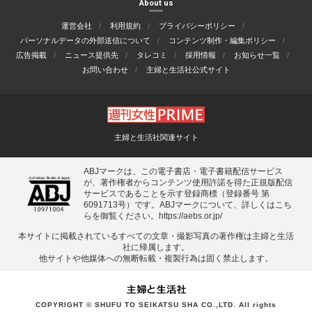
About us
運営会社
利用規約
プライバシーポリシー
パーソナルデータの外部送信について
コンテンツ制作・編集ポリシー
広告掲載
ニュース提供先
タレコミ
採用情報
お知らせ一覧
お問い合わせ
主婦と生活社公式サイト
主婦と生活社関連サイト
ABJマークは、この電子書店・電子書籍配信サービス
が、著作権者からコンテンツ使用許諾を得た正規版配信
サービスであることを示す登録商標（登録番号 第
6091713号）です。ABJマークについて、詳しくはこち
らを御覧ください。
https://aebs.or.jp/
本サイトに掲載されているすべての⽂章・撮影写真の著作権は主婦と⽣活
社に帰属します。
他サイトや他媒体への無断転載・複製⾏為は固く禁⽌します。
COPYRIGHT © SHUFU TO SEIKATSU SHA CO.,LTD. All rights