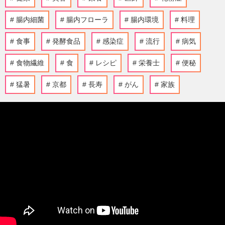
腸内細菌
腸内フローラ
腸内環境
料理
食事
発酵食品
感染症
流行
病気
食物繊維
食
レシピ
栄養士
便秘
猛暑
京都
長寿
がん
家族