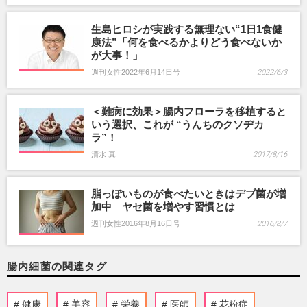
生島ヒロシが実践する無理ない“1日1食健
康法”「何を食べるかよりどう食べないか
が大事！」
週刊女性2022年6月14日号
2022/6/3
＜難病に効果＞腸内フローラを移植すると
いう選択、これが “うんちのクソヂカ
ラ”！
清水 真
2017/8/16
脂っぽいものが食べたいときはデブ菌が増
加中 ヤセ菌を増やす習慣とは
週刊女性2016年8月16日号
2016/8/7
腸内細菌の関連タグ
健康
美容
栄養
医師
花粉症