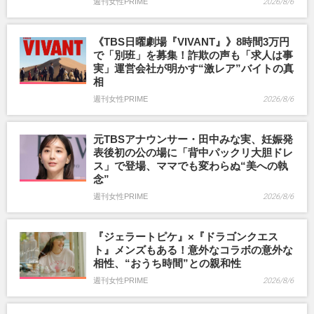
週刊女性PRIME
2026/8/6
《TBS日曜劇場『VIVANT』》8時間3万円
で「別班」を募集！詐欺の声も「求人は事
実」運営会社が明かす“激レア”バイトの真
相
週刊女性PRIME
2026/8/6
元TBSアナウンサー・田中みな実、妊娠発
表後初の公の場に「背中パックリ大胆ドレ
ス」で登場、ママでも変わらぬ“美への執
念”
週刊女性PRIME
2026/8/6
『ジェラートピケ』×『ドラゴンクエス
ト』メンズもある！意外なコラボの意外な
相性、“おうち時間”との親和性
週刊女性PRIME
2026/8/6