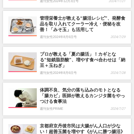
週刊女性2024年12月3日号
2024/11/21
管理栄養士が教える“腸活レシピ”、発酵食
品を取り入れてクーラー冷え・便秘を改
善！「みそ玉」も活用して
週刊女性2024年8月6日号
2024/7/29
プロが教える「夏の腸活」！カギとな
る“短鎖脂肪酸”、増やす食べ合わせは「納
豆＋玉ねぎ」
週刊女性2024年8月6日号
2024/7/28
体調不良、気分の落ち込みのモトとなる
「腸カビ」医師が教えるカンジタ菌をやっ
つける食事法
週刊女性PRIME
2024/7/27
京都府京丹後市民は大腸がん人口が少な
い！超善玉菌を増やす《がんに勝つ腸活》