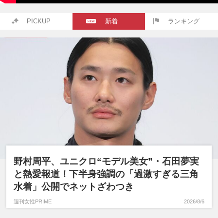
PICKUP
新着
ランキング
野村周平、ユニクロ“モデル美女”・石田夢実
と熱愛報道！下半身強調の「過激すぎる三角
水着」公開でネットざわつき
週刊女性PRIME
2026/8/6