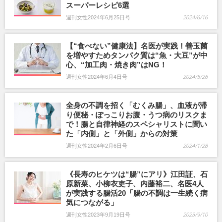
スーパーレシピ6選
週刊女性2024年6月25日号
2024/6/16
【“食べない”健康法】名医が実践！善玉菌
を増やすためタンパク質は“魚・大豆”が中
心、“加工肉・焼き肉”はNG！
週刊女性2024年6月4日号
2024/5/26
全身の不調を招く「むくみ腸」、血液が滞
り便秘・ぽっこりお腹・うつ病のリスクま
で！腸と自律神経のスペシャリストに聞い
た「内側」と「外側」からの対策
週刊女性2024年2月6日号
2024/1/28
《長寿のヒケツは“腸”にアリ》江田証、石
原新菜、小柳衣吏子、内藤裕二、名医4人
が実践する腸活20「腸の不調は一生続く病
気につながる」
週刊女性2023年9月19日号
2023/9/10