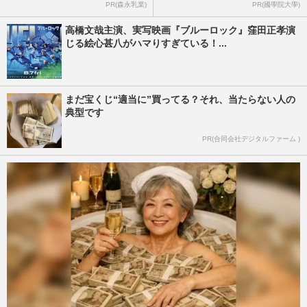
PR(森永乳業)
PR(國學院大學)
高橋文哉主演、実写映画『ブルーロック』窪田正孝演
じる絵心甚八がハマりすぎている！...
まだ宝くじ“適当に”買ってる？それ、当たらない人の
典型です
PR(合同会社デジタルファーム )