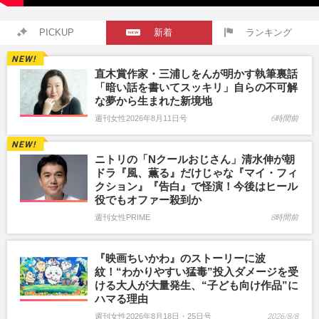
PICKUP
新着
ランキング
直木賞作家・三浦しをんが明かす執筆裏話
「暗い話を書いてスッキリ」自らの不可解
な夢から生まれた新境地
週刊女性2026年8月11日号
6時間前
ニトリの「Nクールおじさん」清水伸が朝
ドラ『風、薫る』だけじゃな『マイ・フィ
クション』『告白』で怪演！今後はヒール
役でもオファー殺到か
週刊女性PRIME
8時間前
『映画ちいかわ』のストーリーに波
紋！“わかりやすい猛毒”投入ダメージを受
ける大人が大量発生、“子ども向け作品”に
ハマる理由
週刊女性2026年8月18日・25日号
2026/8/8