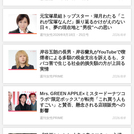
元宝塚星組トップスター・湖月わたる「こ
れが宝塚なんだ」振り返るかけがえのない
日々、夢の現在地と“男役”への思い
週刊女性2026年8月18日・25日号
2026/8/8
岸谷五朗の長男・岸谷蘭丸がYouTubeで喫
煙者による多額の税金支出を訴えるも、タ
バコ害で生じる社会的損失額の方が上回る
実情
週刊女性PRIME
2026/8/8
Mrs. GREEN APPLE×ミスタードーナツコ
ラボ“限定ボックス”が転売「これ買う人も
すごい」と賛否、懸念される店頭販売への
影響
週刊女性PRIME
2026/8/8