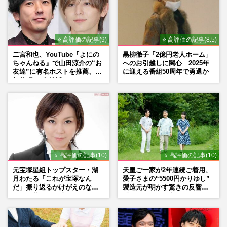
⭐ 高評価の記事(9)
⭐ 高評価の記事(8.5)
二宮和也、YouTube『よにの
黒柳徹子「2億円老人ホーム」
ちゃんねる』で山田涼介の“お
へのお引越しに関心 2025年
友達”に有名ホストを推薦、歌
に迎える番組50周年で勇退か
舞伎町に“急接近”でファン
「関わらないで！」
⭐ 高評価の記事(10)
⭐ 高評価の記事(10)
元宝塚星組トップスター・湖
天皇ご一家が2年連続ご着用、
月わたる「これが宝塚なん
愛子さまの“5500円かりゆし”
だ」振り返るかけがえのない
製造元が明かす驚きの反響
日々、夢の現在地と“男役”へ
「まさかうちの商品とは…」
の思い