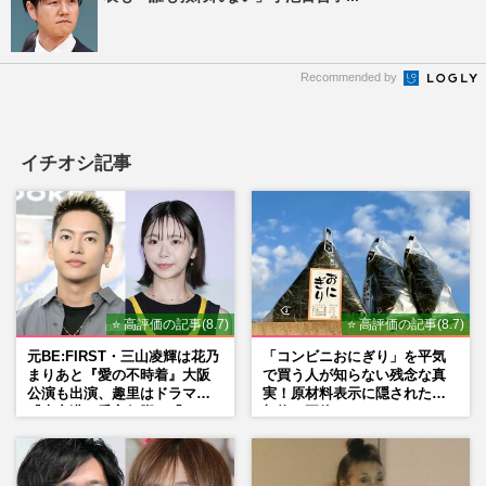
Recommended by
イチオシ記事
⭐ 高評価の記事(8.7)
⭐ 高評価の記事(8.7)
元BE:FIRST・三山凌輝は花乃
「コンビニおにぎり」を平気
まりあと『愛の不時着』大阪
で買う人が知らない残念な真
公演も出演、趣里はドラマ
実！原材料表示に隠された添
『大空港』番宣行脚に「メン
加物の正体
タル強すぎ」の実情