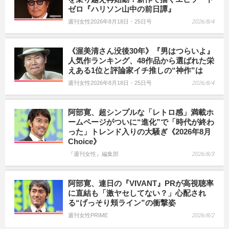
ゼロ『ハリソン山中の前日譚』
週刊女性2026年8月18日・25日号
2026/8/4
《渥美清さん没後30年》『男はつらいよ』
人気作ランキング、48作品から選ばれた栄
えある1位と評論家イチ推しの“神作”は
週刊女性2026年8月18日・25日号
2026/8/4
阿部寛、超シンプルな「レトロ感」満載ホ
ームページがついに“進化”で「時代が終わ
った」トレンド入りの大騒ぎ《2026年8月
Choice》
『週刊女性』編集部
2026/8/3
阿部寛、連日の『VIVANT』PRが高視聴率
に直結も「激ヤセしてない？」心配され
る“げっそり頬ライン”の衝撃姿
週刊女性PRIME
2026/8/2