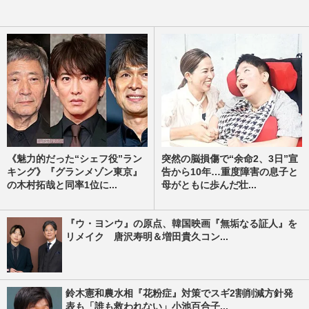
《魅力的だった“シェフ役”ラン
突然の脳損傷で“余命2、3日”宣
キング》『グランメゾン東京』
告から10年…重度障害の息子と
の木村拓哉と同率1位に...
母がともに歩んだ壮...
『ウ・ヨンウ』の原点、韓国映画『無垢なる証人』を
リメイク 唐沢寿明＆増田貴久コン...
鈴木憲和農水相『花粉症』対策でスギ2割削減方針発
表も「誰も救われない」小池百合子...