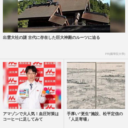
出雲大社の謎 古代に存在した巨大神殿のルーツに迫る
PR(國學院大學)
アマゾンで大人気！血圧対策は
手厚い“更生”施設、松平定信の
コーヒーに足してみて
「人足寄場」