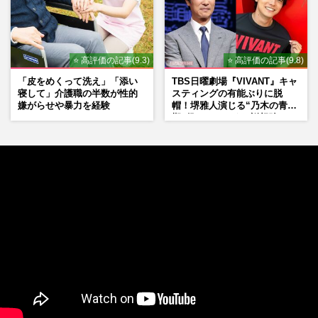
⭐ 高評価の記事(9.3)
⭐ 高評価の記事(9.8)
「皮をめくって洗え」「添い
TBS日曜劇場『VIVANT』キャ
寝して」介護職の半数が性的
スティングの有能ぶりに脱
嫌がらせや暴力を経験
帽！堺雅人演じる“乃木の青年
期”役は、そっくり説根強い
Mr.Children桜井和寿のバンド
マン長男・櫻井海音だった