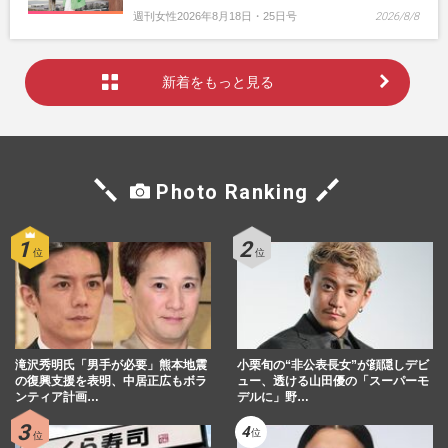
週刊女性2026年8月18日・25日号
2026/8/8
新着をもっと見る
Photo Ranking
滝沢秀明氏「男手が必要」熊本地震
小栗旬の“非公表長女”が顔隠しデビ
の復興支援を表明、中居正広もボラ
ュー、透ける山田優の「スーパーモ
ンティア計画…
デルに」野…