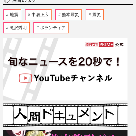
注目のタグ
地震
中居正広
熊本震災
震災
滝沢秀明
ボランティア