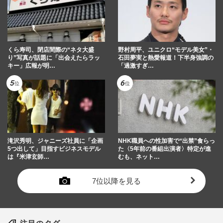
くら寿司、閉店間際の“ネタ大盛
野村周平、ユニクロ“モデル美女”・
り”写真が話題に「出会えたらラッ
石田夢実と熱愛報道！下半身強調の
キー」広報が明…
「過激すぎ…
滝沢秀明、ジャニーズ社員に「企画
NHK職員への性加害で“出禁”食らっ
5つ出して」目指すビジネスモデル
た〈5年前の番組出演者〉特定が進
は『米津玄師…
むも、ネット…
7位以降を見る