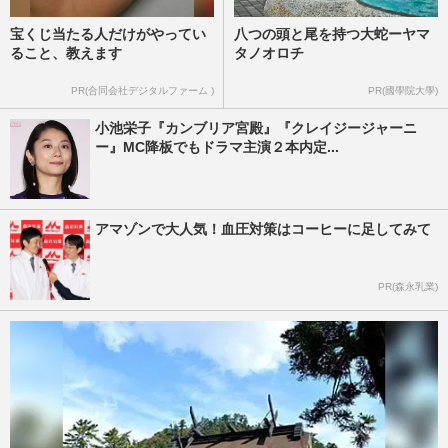
宝くじ当たる人だけがやってい
八つの頭と尾を持つ大蛇ーヤマ
ること、教えます
タノオロチ
PR(合同会社デジタルファーム )
PR(國學院大學)
小池栄子『カンブリア宮殿』『クレイジージャーニ
ー』MC降板でもドラマ主演２本内定...
アマゾンで大人気！血圧対策はコーヒーに足してみて
PR(森永乳業)