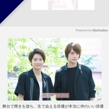
Powered by 
GliaStudios
M
u
t
e
舞台で輝きを放ち、生で会える俳優が本当に仲のいい俳優