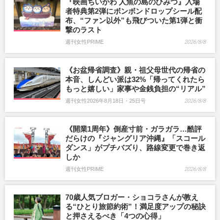
『映画ちいかわ 人魚の島のひみつ』入場
者特典第2弾にボンボンドロップシール配
布、“ファン以外”も飛びついた第1弾と衝
撃のラスト
週刊女性PRIME
2026/8/8
《お盆帰省調査》親・祖父母世代の帰省の
本音、しんどい派は32%「帰ってくれたら
もっと嬉しい」家事や金銭負担の“リアル”
週刊女性2026年8月18日・25日号
2026/8/8
《開業1周年》倒産寸前・ガラガラ…酷評
だらけの『ジャングリア沖縄』「スコール
ダンス」がプチバズり、路線変更で巻き返
しか
週刊女性PRIME
2026/8/8
70歳人気ブロガー・ショコラさんが教え
る“ひとり旅節約術”！満足度アップの秘訣
と押さえるべき「4つの心得」