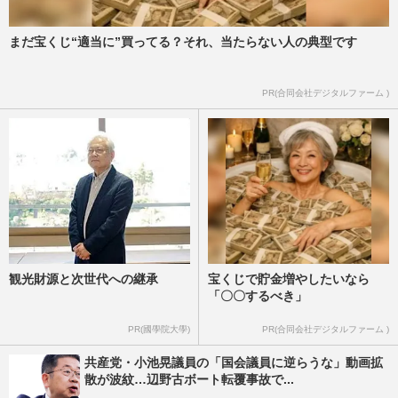
まだ宝くじ“適当に”買ってる？それ、当たらない人の典型です
PR(合同会社デジタルファーム )
観光財源と次世代への継承
宝くじで貯金増やしたいなら
「〇〇するべき」
PR(國學院大學)
PR(合同会社デジタルファーム )
共産党・小池晃議員の「国会議員に逆らうな」動画拡
散が波紋…辺野古ボート転覆事故で...