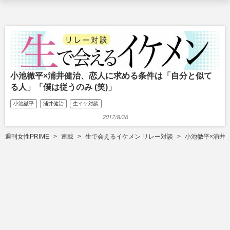
小池徹平×浦井健治、恋人に求める条件は「自分と似て
る人」「僕は従うのみ (笑)」
小池徹平
浦井健治
生イケ対談
2017/8/26
週刊女性PRIME
連載
生で会えるイケメン リレー対談
小池徹平×浦井