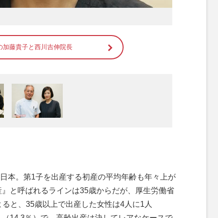
の加藤貴子と西川吉伸院長
日本。第1子を出産する初産の平均年齢も年々上が
齢出産』と呼ばれるラインは35歳からだが、厚生労働省
よると、35歳以上で出産した女性は4人に1人
人（14.3％）で、高齢出産は決してレアなケースで