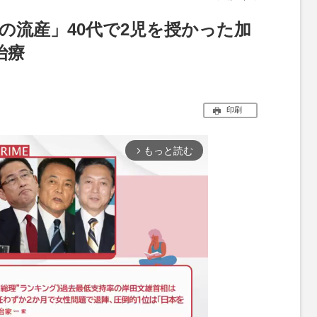
の流産」40代で2児を授かった加
治療
印刷
もっと読む
arrow_forward_ios