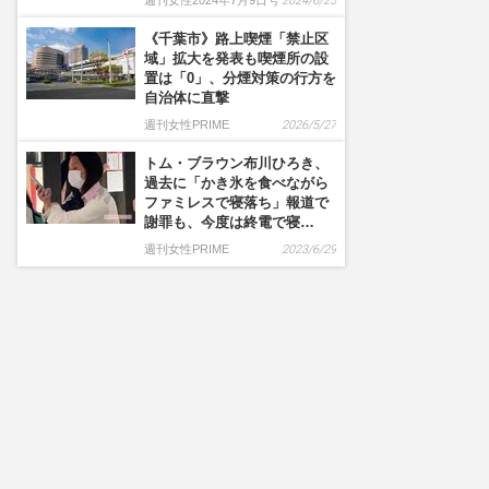
週刊女性2024年7月9日号
2024/6/25
《千葉市》路上喫煙「禁止区
域」拡大を発表も喫煙所の設
置は「0」、分煙対策の行方を
自治体に直撃
週刊女性PRIME
2026/5/27
トム・ブラウン布川ひろき、
過去に「かき氷を食べながら
ファミレスで寝落ち」報道で
謝罪も、今度は終電で寝…
週刊女性PRIME
2023/6/29