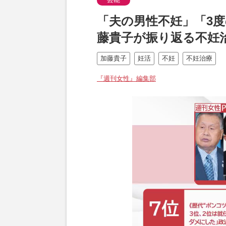
「夫の男性不妊」「3度
藤貴子が振り返る不妊
加藤貴子
妊活
不妊
不妊治療
『週刊女性』編集部