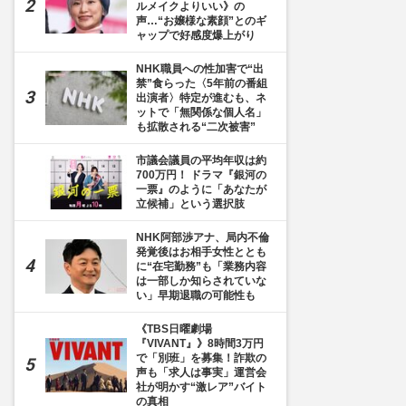
ルメイクよりいい》の
声…“お嬢様な素顔”とのギ
ャップで好感度爆上がり
NHK職員への性加害で“出
禁”食らった〈5年前の番組
出演者〉特定が進むも、ネ
ットで「無関係な個人名」
も拡散される“二次被害”
市議会議員の平均年収は約
700万円！ ドラマ『銀河の
一票』のように「あなたが
立候補」という選択肢
NHK阿部渉アナ、局内不倫
発覚後はお相手女性ととも
に“在宅勤務”も「業務内容
は一部しか知らされていな
い」早期退職の可能性も
《TBS日曜劇場
『VIVANT』》8時間3万円
で「別班」を募集！詐欺の
声も「求人は事実」運営会
社が明かす“激レア”バイト
の真相