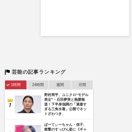
芸能の記事ランキング
1時間
24時間
週間
月間
野村周平、ユニクロ“モデル
美女”・石田夢実と熱愛報
道！下半身強調の「過激す
ぎる三角水着」公開でネッ
トざわつき
ぱーてぃーちゃん・信子、
衝撃のすっぴん姿に《ギャ