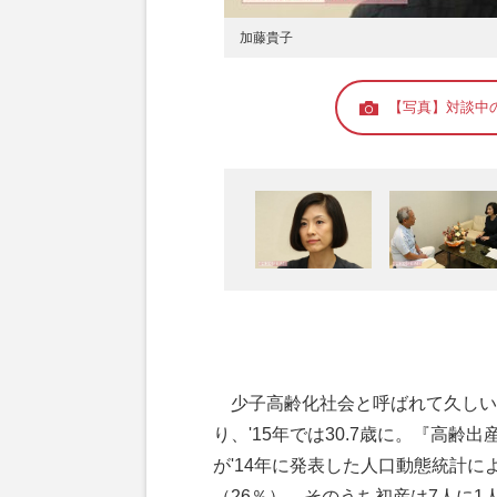
加藤貴子
【写真】対談中
少子高齢化社会と呼ばれて久しい
り、'15年では30.7歳に。『高
が'14年に発表した人口動態統計に
（26％）、そのうち初産は7人に1