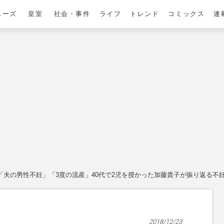
ニーズ
皇室
社会・事件
ライフ
トレンド
コミックス
連
「夫の男性不妊」「3度の流産」40代で2児を授かった加藤貴子が振り返る不
2018/12/23