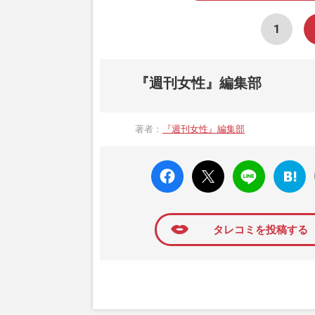
1
『週刊女性』編集部
著者：
『週刊女性』編集部
faceboo
X ポス
LINE
はてな
k いい
ト
ブック
ね
マーク
に追加
タレコミを投稿する