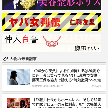
人物の最新記事
《9歳から実父による性虐待》弟は29歳で
自死、母は笑って見るだけ…叔母で女優・
藤田三保も協力で訴える“時効撤廃”への道
週刊女性2026年8月11日号
2026/8/1
【訃報】社長からホームレス、そして62歳
で作家デビューの赤松利市、67年の衝撃人