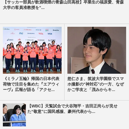
【サッカー部員が飲酒喫煙の青森山田高校】卒業生の福原愛、青森
大学の客員准教授を“...
《ミラノ五輪》帰国の日本代表
悠仁さま、筑波大学園祭でスマ
荷物で注目を集めた『エアウィ
ホ撮影の“神対応”の一方、なぜ
ーヴ』広報が語る「アクセ...
かご学友と「茂みからキ...
【WBC】天覧試合で大谷翔平・吉田正尚らが見せ
た“敬意”に国民感服、豪州代表から...