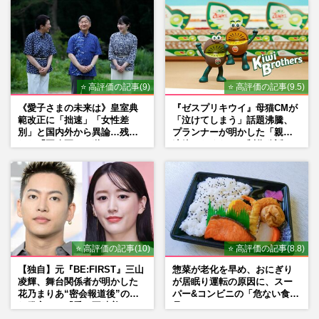
⭐ 高評価の記事(9)
⭐ 高評価の記事(9.5)
《愛子さまの未来は》皇室典
『ゼスプリキウイ』母猫CMが
範改正に「拙速」「女性差
「泣けてしまう」話題沸騰、
別」と国内外から異論…残さ
プランナーが明かした「親に
れた「再改正」の道
連絡したくなる」制作秘話
⭐ 高評価の記事(10)
⭐ 高評価の記事(8.8)
【独自】元『BE:FIRST』三山
惣菜が老化を早め、おにぎり
凌輝、舞台関係者が明かした
が居眠り運転の原因に、スー
花乃まりあ“密会報道後”の呆
パー&コンビニの「危ない食
れ発言と、『愛の不時着』の
品」
劇場が答えた共演舞台の行方