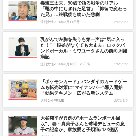
毒蝮三太夫、90歳で語る戦争のリアル
「靴の中にちぎれた足首」「抑留で変わっ
た兄」…終戦後も続いた悲劇
週刊女性2026年8月11日号
2026/8/9
乳がんで左胸を失うも第一声は“気に入っ
た！”「根拠がなくても大丈夫」ロックバ
ンドボーカル・ミワユータさんの前向き闘
病記
週刊女性2026年8月18日・25日号
2026/8/9
『ポケモンカード』バンダイのカードゲー
ムも転売対策に“マイナンバー”導入開始
「効果テキメン」広がる新システム
週刊女性PRIME
2026/8/9
大谷翔平が異例の“ホームランボール回
収”、妻・真美子さんと球場デビューの息
子の記念か、家族愛と子煩悩パパ秘話