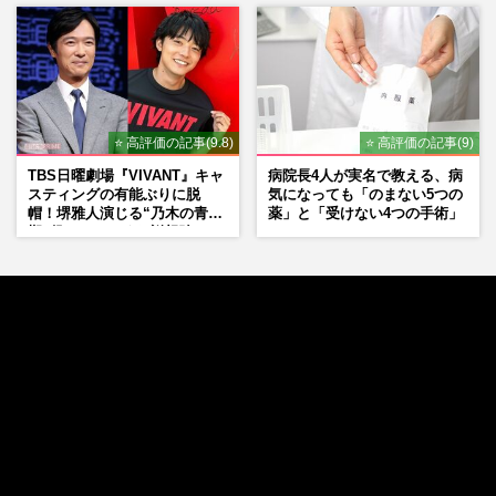
⭐ 高評価の記事(9.8)
⭐ 高評価の記事(9)
TBS日曜劇場『VIVANT』キャ
病院長4人が実名で教える、病
スティングの有能ぶりに脱
気になっても「のまない5つの
帽！堺雅人演じる“乃木の青年
薬」と「受けない4つの手術」
期”役は、そっくり説根強い
Mr.Children桜井和寿のバンド
マン長男・櫻井海音だった