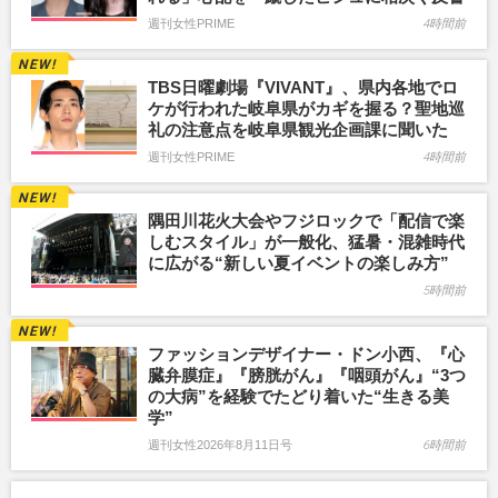
週刊女性PRIME
4時間前
TBS日曜劇場『VIVANT』、県内各地でロ
ケが行われた岐阜県がカギを握る？聖地巡
礼の注意点を岐阜県観光企画課に聞いた
週刊女性PRIME
4時間前
隅田川花火大会やフジロックで「配信で楽
しむスタイル」が一般化、猛暑・混雑時代
に広がる“新しい夏イベントの楽しみ方”
5時間前
ファッションデザイナー・ドン小西、『心
臓弁膜症』『膀胱がん』『咽頭がん』“3つ
の大病”を経験でたどり着いた“生きる美
学”
週刊女性2026年8月11日号
6時間前