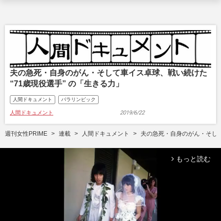
夫の急死・自身のがん・そして車イス卓球、戦い続けた
“71歳現役選手” の「生きる力」
人間ドキュメント
パラリンピック
人間ドキュメント
2019/6/22
週刊女性PRIME
連載
人間ドキュメント
夫の急死・自身のがん・そして
もっと読む
arrow_forward_ios