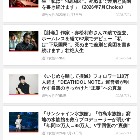
生「私は“下級国民”。死ぬまで差別と貧困
を書き続けます」《2026年7月Choice》
週刊女性2023年11月7日号
2026/7/24
【訃報】作家・赤松利市さん70歳で逝去、
ホームレスを経て62歳でデビュー「私
は“下級国民”。死ぬまで差別と貧困を書き
続けます」壮絶人生
週刊女性PRIME
2026/7/24
《いじめを晒して撲滅》フォロワー110万
人超え『DEATHDOL NOTE』運営者が明
かす暴露のきっかけと“正義”への真意
週刊女性PRIME
2026/7/14
『サンシャイン水族館』『竹島水族館』窮
地の水族館を救うプロデューサーが明かす
「年間12万人→48万人」V字回復の“裏側”
週刊女性2026年7月21日号
2026/7/11