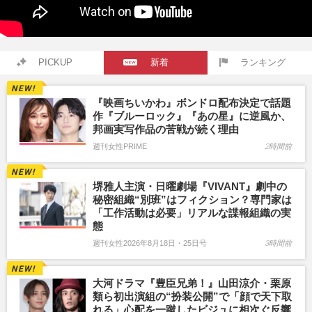
PICKUP
新着
ランキング
『映画ちいかわ』ボンドロ配布決定で話題
作『ブルーロック』『あの星』に逆風か、
邦画実写作品の苦戦が続く理由
週刊女性PRIME
2時間前
堺雅人主演・日曜劇場『VIVANT』劇中の
秘密組織“別班”はフィクション？専門家は
「工作活動は必要」リアルな諜報組織の実
態
週刊女性2026年8月18日・25日号
3時間前
大河ドラマ『豊臣兄弟！』山田涼介・栗原
類ら初出演組の“扮装公開”で「顔で天下取
れる」心配を一蹴したビジュに相次ぐ反響