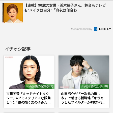
【連載】90歳の女優・浜木綿子さん、舞台もテレビ
も“メイクは自分”「白衣は似合わ...
Recommended by
イチオシ記事
⭐ 高評価の記事(9.7)
⭐ 高評価の記事(10)
古川琴音『ミッドナイトタク
山田涼介が『一次元の挿し
シー』の“ミステリアスな眼差
木』で魅せる新境地「キラキ
し”に「僕の描く女の子みた
ラしたフィルターが1枚外れて
い」現代美術家・奈良美智氏
くれたら」アイドル像を封印
もSNSで“公認”
した覚悟