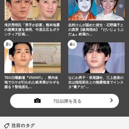
滝沢秀明氏「男手が必要」熊本地震
志村けんが認めた彼女・石野陽子と
の復興支援を表明、中居正広もボラ
の真実【破局理由】『だいじょうぶ
ンティア計画…
だぁ』終焉の…
TBS日曜劇場『VIVANT』、県内各
なにわ男子・長尾謙杜、三上悠亜の
地でロケが行われた岐阜県がカギを
次は稲垣莉生との熱愛報道でインス
握る？聖地巡礼…
タ“裏アカ”…
7位以降を見る
注目のタグ