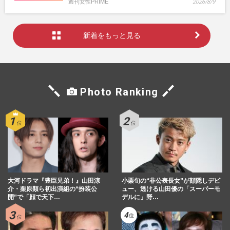
週刊女性PRIME
2026/8/9
新着をもっと見る
Photo Ranking
大河ドラマ『豊臣兄弟！』山田涼
小栗旬の“非公表長女”が顔隠しデビ
介・栗原類ら初出演組の“扮装公
ュー、透ける山田優の「スーパーモ
開”で「顔で天下…
デルに」野…