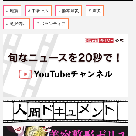
地震
中居正広
熊本震災
震災
滝沢秀明
ボランティア