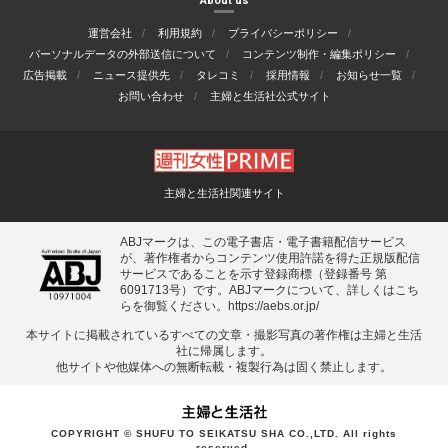
About us
運営会社
利用規約
プライバシーポリシー
パーソナルデータの外部送信について
コンテンツ制作・編集ポリシー
広告掲載
ニュース提供先
タレコミ
採用情報
お知らせ一覧
お問い合わせ
主婦と生活社公式サイト
主婦と生活社関連サイト
ABJマークは、この電子書店・電子書籍配信サービス
が、著作権者からコンテンツ使用許諾を得た正規版配信
サービスであることを示す登録商標（登録番号 第
6091713号）です。ABJマークについて、詳しくはこち
らを御覧ください。
https://aebs.or.jp/
本サイトに掲載されているすべての⽂章・撮影写真の著作権は主婦と⽣活
社に帰属します。
他サイトや他媒体への無断転載・複製⾏為は固く禁⽌します。
COPYRIGHT © SHUFU TO SEIKATSU SHA CO.,LTD. All rights
reserved.