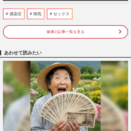
【東京23区で急増】墨田区でアライグマ出
感染症
病気
セックス
現！危険な病原体を媒介、専門家が警告す
る“驚きの繁殖力"と遭遇…
週刊女性PRIME
2026/5/30
健康の記事一覧を見る
ハンタウイルス脅威の影で…マスクでは防
げない最強ウイルス「はしか（麻疹）」、
あわせて読みたい
感染者の情報公開がリアル…
週刊女性2026年6月2日号
2026/5/21
医師が教える『のどの乾燥』万全対策！
冬こそこまめな水分補給が重要、“のど
飴”は逆に口腔内の乾燥を招…
週刊女性2026年1月6日・13日号
2026/1/1
《命を守る真冬の健康法》82歳を迎えた加
トちゃんを守る！妻・綾菜さんが徹底する
「真冬の健康法」ぽかぽか…