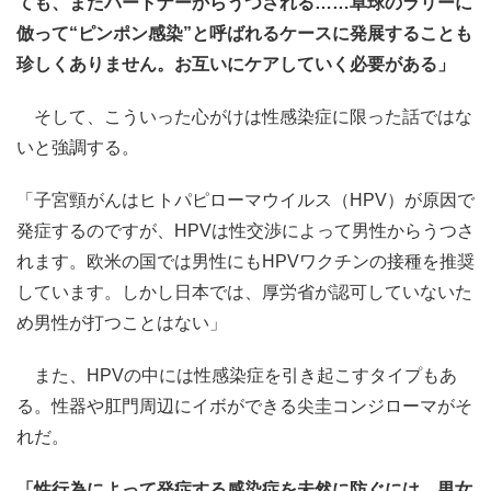
ても、またパートナーからうつされる……卓球のラリーに
倣って“ピンポン感染”と呼ばれるケースに発展することも
珍しくありません。お互いにケアしていく必要がある」
そして、こういった心がけは性感染症に限った話ではな
いと強調する。
「子宮頸がんはヒトパピローマウイルス（HPV）が原因で
発症するのですが、HPVは性交渉によって男性からうつさ
れます。欧米の国では男性にもHPVワクチンの接種を推奨
しています。しかし日本では、厚労省が認可していないた
め男性が打つことはない」
また、HPVの中には性感染症を引き起こすタイプもあ
る。性器や肛門周辺にイボができる尖圭コンジローマがそ
れだ。
「性行為によって発症する感染症を未然に防ぐには、男女