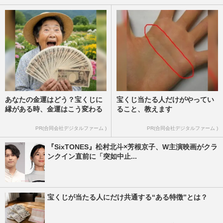
あなたの金運はどう？宝くじに
宝くじ当たる人だけがやってい
縁がある時、金運はこう変わる
ること、教えます
PR(合同会社デジタルファーム )
PR(合同会社デジタルファーム )
『SixTONES』松村北斗×芳根京子、W主演映画がクラ
ンクイン直前に「突如中止...
宝くじが当たる人にだけ共通する“ある特徴”とは？