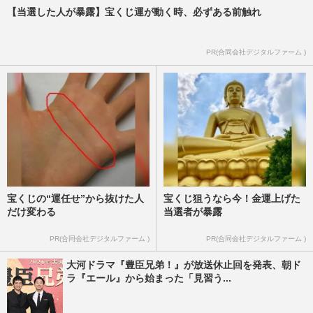
週刊女性2025年12月23日号
2025/12/21
【当選した人が暴露】宝くじ運が動く時、必ずある前触れ
《インフル＆コロナ流行警報》重症化を防
PR(合同会社デジタルファーム )
ぐカギは「熱がなくても“早期受診”」一度
感染した人も要注意
週刊女性2025年12月16日号
2025/12/4
宝くじの“運任せ”から抜けた人
宝くじ狙うなら今！金運上げた
だけ変わる
当選者が暴露
PR(合同会社デジタルファーム )
PR(合同会社デジタルファーム )
大河ドラマ『豊臣兄弟！』が放送休止回を発表、朝ド
ラ『エール』から始まった「見習う...