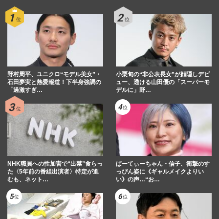
野村周平、ユニクロ“モデル美女”・
小栗旬の“非公表長女”が顔隠しデビ
石田夢実と熱愛報道！下半身強調の
ュー、透ける山田優の「スーパーモ
「過激すぎ…
デルに」野…
NHK職員への性加害で“出禁”食らっ
ぱーてぃーちゃん・信子、衝撃のす
た〈5年前の番組出演者〉特定が進
っぴん姿に《ギャルメイクよりい
むも、ネット…
い》の声…“お…