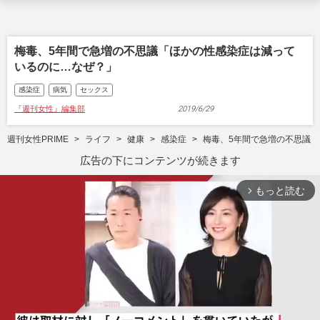
梅毒、5年間で急増の不思議「ほかの性感染症は減って
いるのに…なぜ？」
感染症
病気
セックス
『週刊女性』編集部
2019/6/29
週刊女性PRIME
ライフ
健康
感染症
梅毒、5年間で急増の不思議
広告の下にコンテンツが続きます
もっと読む
arrow_forward_ios