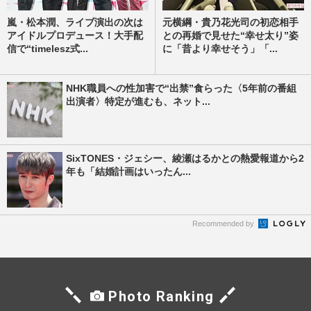
嵐・松本潤、ライブ演出の次は
元横綱・貴乃花光司の初恋相手
アイドルプロデュース！大手配
との再婚で見せた“幸せ太り”姿
信で“timelesz式...
に「昔より幸せそう」「...
NHK職員への性加害で“出禁”食らった〈5年前の番組
出演者〉特定が進むも、ネット...
SixTONES・ジェシー、綾瀬はるかとの熱愛報道から2
年も「結婚計画はいったん...
Recommended by
Photo Ranking