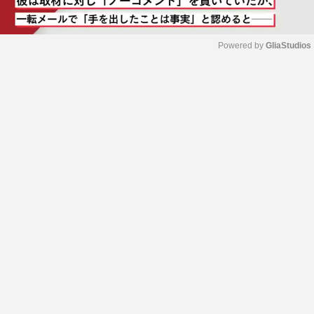
Powered by 
GliaStudios
M
u
t
e