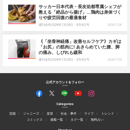
サッカー日本代表・長友佑都専属シェフが
教える「絶品から揚げ」…鶏肉は身体づく
りや疲労回復の最適食材
週刊女性2026年7月28日・8月4日号
2026/7/26
《「坐骨神経痛」改善セルフケア》カギは
「お尻」の筋肉に! あきらめていた腰、脚
の痛み、しびれも緩和
週刊女性2026年7月28日・8月4日号
2026/7/26
公式アカウントをフォロー
Categories
芸能
ジャニーズ
皇室
社会・事件
ライフ
トレンド
コミックス
連載一覧
タグ一覧
無料占い