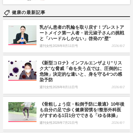
健康の最新記事
乳がん患者の乳輪を取り戻す！ブレストア
ートメイク第一人者・岩元淑子さんの挑戦
と「ハードルしかない」啓発の“壁”
週刊女性2026年8月11日号
2026/8/2
《新型コロナ》インフルエンザより“リス
ク大”な脅威「命を失う点では、圧倒的に
危険」決定的な違いと、身を守る4つの感
染予防
週刊女性2026年8月11日号
2026/8/2
《骨粗しょう症・転倒予防に最適》10年後
も自分の足で歩く健康習慣を!整形外科医
がすすめる1日1分でできる「ゆる体操」
週刊女性2026年7月21日号
2026/8/1