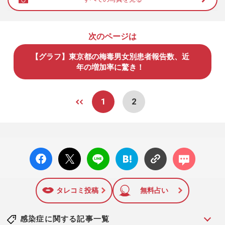
次のページは
【グラフ】東京都の梅毒男女別患者報告数、近
年の増加率に驚き！
1
2
facebo
X ポス
LINE
はてな
コメン
ok い
ト
ブック
ト
いね
マーク
に追加
タレコミ投稿
無料占い
感染症に関する記事一覧