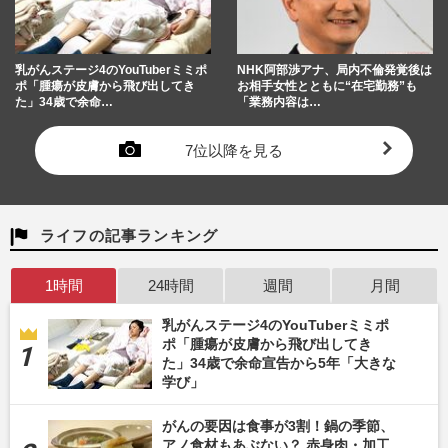
乳がんステージ4のYouTuberミミポ
NHK阿部渉アナ、局内不倫発覚後は
ポ「腫瘍が皮膚から飛び出してき
お相手女性とともに“在宅勤務”も
た」34歳で余命…
「業務内容は…
7位以降を見る
ライフの記事ランキング
1時間
24時間
週間
月間
乳がんステージ4のYouTuberミミポ
ポ「腫瘍が皮膚から飛び出してき
た」34歳で余命宣告から5年「大きな
学び」
がんの要因は食事が3割！鍋の季節、
アノ食材もあぶない？ 赤身肉・加工