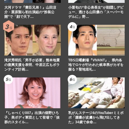
大河ドラマ『豊臣兄弟！』山田涼
小栗旬の“非公表長女”が顔隠しデビ
介・栗原類ら初出演組の“扮装公
ュー、透ける山田優の「スーパーモ
開”で「顔で天下…
デルに」野…
滝沢秀明氏「男手が必要」熊本地震
TBS日曜劇場『VIVANT』、県内各
の復興支援を表明、中居正広もボラ
地でロケが行われた岐阜県がカギを
ンティア計画…
握る？聖地巡礼…
『しゃべくり007』出演の畑野ひろ
乳がんステージ4のYouTuberミミポ
子、美ボディ軍団として登場で「抜
ポ「腫瘍が皮膚から飛び出してき
群のスタイル…
た」34歳で余命…