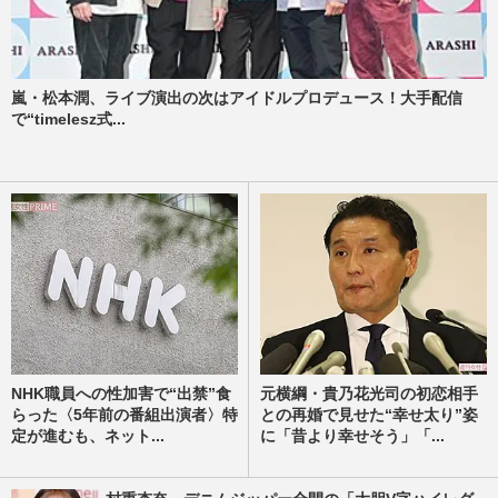
嵐・松本潤、ライブ演出の次はアイドルプロデュース！大手配信
で“timelesz式...
NHK職員への性加害で“出禁”食
元横綱・貴乃花光司の初恋相手
らった〈5年前の番組出演者〉特
との再婚で見せた“幸せ太り”姿
定が進むも、ネット...
に「昔より幸せそう」「...