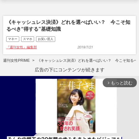
《キャッシュレス決済》どれを選べばいい？ 今こそ知
るべき“得する”基礎知識
マネー
スマホ
お笑い芸人
『週刊女性』編集部
2019/7/21
週刊女性PRIME
《キャッシュレス決済》どれを選べばいい？ 今こそ知るべき
広告の下にコンテンツが続きます
もっと読む
arrow_forward_ios