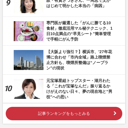
故・有賀さつきさん、一周忌で父が
はじめて明かした本当の「病因」
専門医が厳選した「がんに勝てる10
食材」徹底活用マル秘テクニック、1
日10点満点の“早見シート”簡単管理
で手軽にがん予防
【大阪より強引？】横浜市、’27年花
博に合わせ「市内全域」路上喫煙禁
止方針も、喫煙所整備は“ノープラ
ン”の現状
元宝塚星組トップスター・湖月わた
る「これが宝塚なんだ」振り返るか
けがえのない日々、夢の現在地と“男
役”への思い
記事ランキングをもっとみる