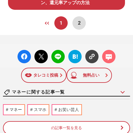
ン、還元率アップの方法
1
2
facebo
X ポス
LINE
はてな
コメン
ok い
ト
ブック
ト
いね
マーク
に追加
タレコミ投稿
無料占い
マネーに関する記事一覧
隅田川花火大会やフジロックで「配信で楽
マネー
スマホ
お笑い芸人
しむスタイル」が一般化、猛暑・混雑時代
に広がる“新しい夏イベン…
3時間前
の記事一覧を見る