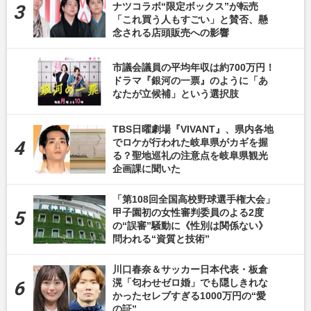
ナツコラボ“限定ボックス”が転売
「これ買う人もすごい」と賛否、懸
念される店頭販売への影響
市議会議員の平均年収は約700万円！
ドラマ『銀河の一票』のように「あ
なたが立候補」という選択肢
TBS日曜劇場『VIVANT』、県内各地
でロケが行われた岐阜県がカギを握
る？聖地巡礼の注意点を岐阜県観光
企画課に聞いた
「第108回全国高校野球選手権大会」
甲子園初の女性審判委員のよる2度
の“誤審”騒動に《性別は関係ない》
問われる“資質と技術”
川口春奈＆サッカー日本代表・板倉
滉「匂わせゼロ婚」でも隠しきれな
かったセレブすぎる1000万円の“愛
の証”