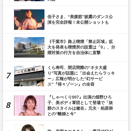
佳子さま、“美腹筋”披露のダンス公
演を完全詳報！未公開ショットも
《千葉市》路上喫煙「禁止区域」拡
大を発表も喫煙所の設置は「0」、分
煙対策の行方を自治体に直撃
くら寿司、閉店間際の“ネタ大盛
り”写真が話題に「出会えたらラッキ
ー」広報が明かした“幻サービ
ス”『得々ゾーン』の全容
『しゃべくり007』出演の畑野ひろ
子、美ボディ軍団として登場で「抜
群のスタイルは健在」元夫・柏原崇
との“離婚と今”