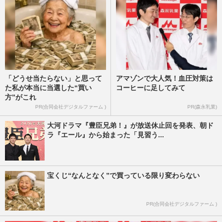
週刊女性PRIME
2026/8/3
「どうせ当たらない」と思って
アマゾンで大人気！血圧対策は
た私が本当に当選した“買い
コーヒーに足してみて
方”がこれ
PR(合同会社デジタルファーム )
PR(森永乳業)
大河ドラマ『豊臣兄弟！』が放送休止回を発表、朝ド
ラ『エール』から始まった「見習う...
宝くじ“なんとなく”で買っている限り変わらない
PR(合同会社デジタルファーム )