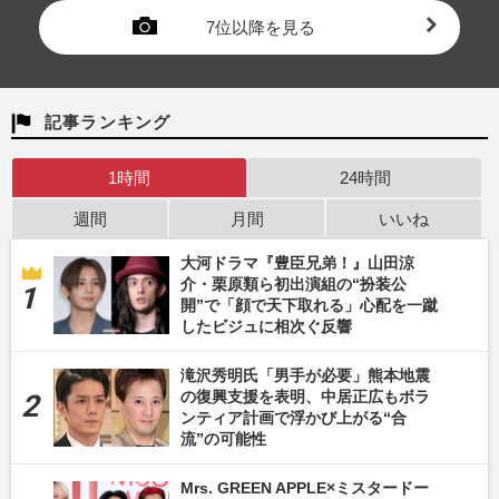
7位以降を見る
記事ランキング
1時間
24時間
週間
月間
いいね
大河ドラマ『豊臣兄弟！』山田涼
介・栗原類ら初出演組の“扮装公
開”で「顔で天下取れる」心配を一蹴
したビジュに相次ぐ反響
滝沢秀明氏「男手が必要」熊本地震
の復興支援を表明、中居正広もボラ
ンティア計画で浮かび上がる“合
流”の可能性
Mrs. GREEN APPLE×ミスタードー