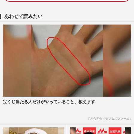
70歳人気ブロガー・ショコラさんが教え
る“ひとり旅節約術”！満足度アップの秘訣
あわせて読みたい
と押さえるべき「4つの心…
週刊女性2026年8月18日・25日号
2026/8/8
「第108回全国高校野球選手権大会」開幕
も巨人・田中将大は「ドームじゃダメな
の？」日本高野連が甲子園開…
週刊女性PRIME
2026/8/5
TOHOシネマズ大井町、空調トラブル
で“サウナ状態”も上映強行か、運営は「取
材お断わり」問われる映画館の…
週刊女性PRIME
2026/8/4
宝くじ当たる人だけがやっていること、教えます
映画『トイ・ストーリー5』が絶好調！
PR(合同会社デジタルファーム )
「コナンにヨッシー、マイケルまで」
TOHOシネマズの高額ポップコーン…