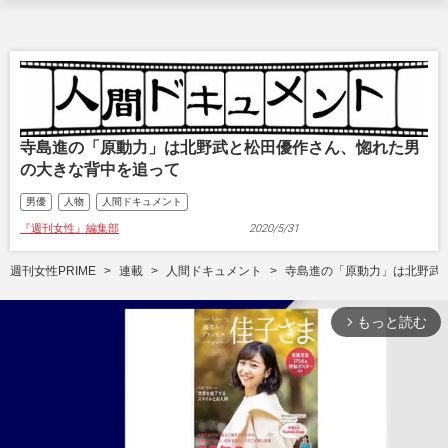
寺島進の「原動力」は北野武と松田優作さん、惚れた男
の大きな背中を追って
男優
人物
人間ドキュメント
『週刊女性』編集部
2020/5/31
週刊女性PRIME
連載
人間ドキュメント
寺島進の「原動力」は北野武
もっと読む
arrow_forward_ios