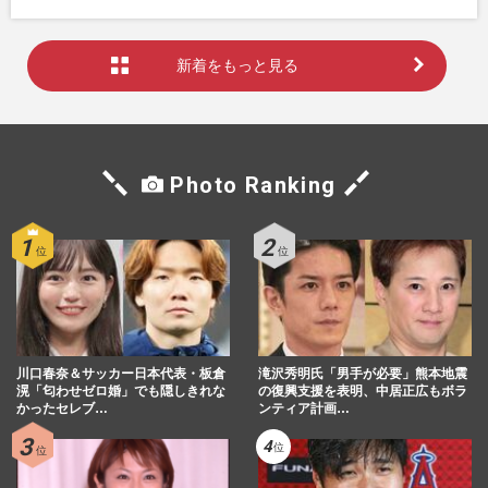
新着をもっと見る
Photo Ranking
川口春奈＆サッカー日本代表・板倉
滝沢秀明氏「男手が必要」熊本地震
滉「匂わせゼロ婚」でも隠しきれな
の復興支援を表明、中居正広もボラ
かったセレブ…
ンティア計画…