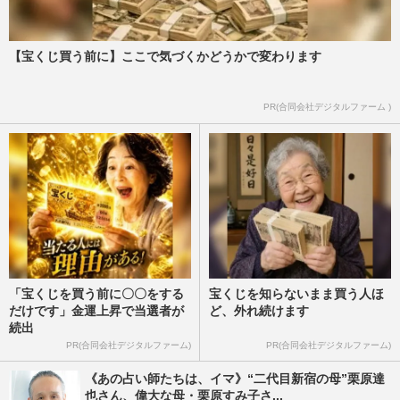
【宝くじ買う前に】ここで気づくかどうかで変わります
PR(合同会社デジタルファーム )
「宝くじを買う前に〇〇をする
宝くじを知らないまま買う人ほ
だけです」金運上昇で当選者が
ど、外れ続けます
続出
PR(合同会社デジタルファーム)
PR(合同会社デジタルファーム)
《あの占い師たちは、イマ》“二代目新宿の母”栗原達
也さん、偉大な母・栗原すみ子さ...