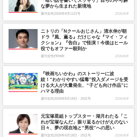
「暗い話を書いてスッキリ」自らの不可解
な夢から生まれた新境地
週刊女性2026年8月11日号
2026/8/8
ニトリの「Nクールおじさん」清水伸が朝
ドラ『風、薫る』だけじゃな『マイ・フィ
クション』『告白』で怪演！今後はヒール
役でもオファー殺到か
週刊女性PRIME
2026/8/8
『映画ちいかわ』のストーリーに波
紋！“わかりやすい猛毒”投入ダメージを受
ける大人が大量発生、“子ども向け作品”に
ハマる理由
週刊女性2026年8月18日・25日号
2026/8/8
元宝塚星組トップスター・湖月わたる「こ
れが宝塚なんだ」振り返るかけがえのない
日々、夢の現在地と“男役”への思い
週刊女性2026年8月18日・25日号
2026/8/8