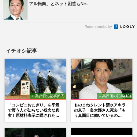
アル転向」とネット困惑もNe...
Recommended by
イチオシ記事
⭐ 高評価の記事(8.7)
⭐ 高評価の記事(10)
「コンビニおにぎり」を平気
ものまねタレント清水アキラ
で買う人が知らない残念な真
の息子・良太郎さん死去「も
実！原材料表示に隠された添
う真面目に働いているの
加物の正体
で」、2度の逮捕も諦めなかっ
た芸能界“波乱に満ちた37年”