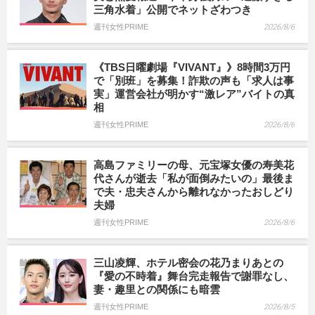
三角水着」公開でネットざわつき
週刊女性PRIME
2026/8/6
《TBS日曜劇場『VIVANT』》8時間3万円
で「別班」を募集！詐欺の声も「求人は事
実」運営会社が明かす“激レア”バイトの真
相
週刊女性PRIME
2026/8/6
高島ファミリーの母、元宝塚女優の寿美花
代さんが逝去「私が面倒みたいの」最後ま
で夫・忠夫さんから離れなかったおしどり
夫婦
週刊女性PRIME
2026/8/6
三山凌輝、ホテル密会の花乃まりあとの
『愛の不時着』舞台完走報告で謝罪なし、
妻・趣里との関係にも暗雲
週刊女性PRIME
2026/8/5