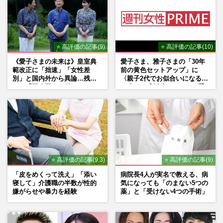
⭐ 高評価の記事(9)
⭐ 高評価の記事(10)
《愛子さまの未来は》皇室典
愛子さま、雅子さまの「30年
範改正に「拙速」「女性差
前の黄色セットアップ」に
別」と国内外から異論…残さ
〈親子2代でお似合いになる〉
れた「再改正」の道
の声、ご成婚時のドレスも手
がけた森英恵さんとの絆
⭐ 高評価の記事(9.3)
⭐ 高評価の記事(9)
「皮をめくって洗え」「添い
病院長4人が実名で教える、病
寝して」介護職の半数が性的
気になっても「のまない5つの
嫌がらせや暴力を経験
薬」と「受けない4つの手術」