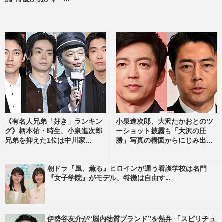
《有名人兄弟「好き」ランキン
小泉進次郎、大沢たかおとのツ
グ》柄本佑・時生、小泉進次郎
ーショット披露も「大沢の圧
兄弟を抑えた1位は中川家...
勝」写真の構図からにじみ出...
朝ドラ『風、薫る』ヒロインが通う看護学校は名門
『女子学院』がモデル、特徴は自由す...
伊勢谷友介が“脳内物質ブランド”を熱弁 「スピリチュ