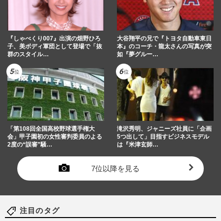
『しゃべくり007』出演の畑野ひろ
大谷翔平の兄で『トヨタ自動車東日
子、美ボディ軍団として登場で「抜
本』のコーチ・龍太さんの写真が突
群のスタイル…
如『夢グルー…
「第108回全国高校野球選手権大
滝沢秀明、ジャニーズ社員に「企画
会」甲子園初の女性審判委員のよる
5つ出して」目指すビジネスモデル
2度の“誤審”騒…
は『米津玄師…
7位以降を見る
注目のタグ