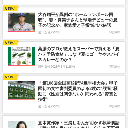
大谷翔平が異例の“ホームランボール回
収”、妻・真美子さんと球場デビューの息
子の記念か、家族愛と子煩悩パパ秘話
週刊女性PRIME
6時間前
薬膳のプロが教えるスーパーで買える「夏
バテ予防食材」…なぜ夏にゴーヤやスパイ
スカレーなのか？
週刊女性2026年8月11日号
7時間前
「第108回全国高校野球選手権大会」甲子
園初の女性審判委員のよる2度の“誤審”騒
動に《性別は関係ない》問われる“資質と
技術”
週刊女性PRIME
8時間前
直木賞作家・三浦しをんが明かす執筆裏話