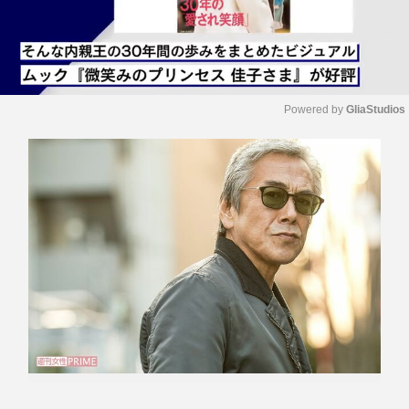
Powered by 
GliaStudios
M
u
t
e