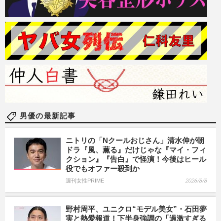
男優の最新記事
ニトリの「Nクールおじさん」清水伸が朝
ドラ『風、薫る』だけじゃな『マイ・フィ
クション』『告白』で怪演！今後はヒール
役でもオファー殺到か
週刊女性PRIME
2026/8/8
野村周平、ユニクロ“モデル美女”・石田夢
実と熱愛報道！下半身強調の「過激すぎる