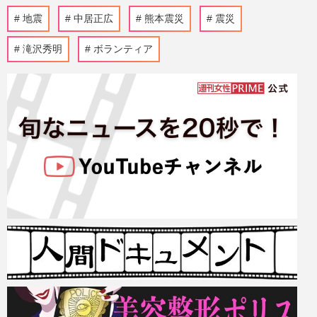
地震
中居正広
熊本震災
震災
滝沢秀明
ボランティア