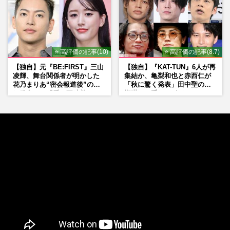
⭐ 高評価の記事(10)
⭐ 高評価の記事(8.7)
【独自】元『BE:FIRST』三山
【独自】『KAT-TUN』6人が再
凌輝、舞台関係者が明かした
集結か、亀梨和也と赤西仁が
花乃まりあ“密会報道後”の呆
「秋に驚く発表」田中聖の刑
れ発言と、『愛の不時着』の
期満了と重なる“匂わせ”では
劇場が答えた共演舞台の行方
ない理由