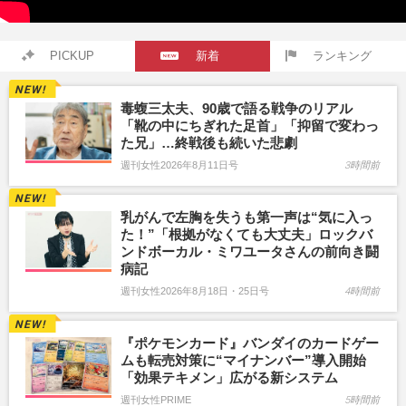
PICKUP
新着
ランキング
毒蝮三太夫、90歳で語る戦争のリアル
「靴の中にちぎれた足首」「抑留で変わっ
た兄」…終戦後も続いた悲劇
週刊女性2026年8月11日号
3時間前
乳がんで左胸を失うも第一声は“気に入っ
た！”「根拠がなくても大丈夫」ロックバ
ンドボーカル・ミワユータさんの前向き闘
病記
週刊女性2026年8月18日・25日号
4時間前
『ポケモンカード』バンダイのカードゲー
ムも転売対策に“マイナンバー”導入開始
「効果テキメン」広がる新システム
週刊女性PRIME
5時間前