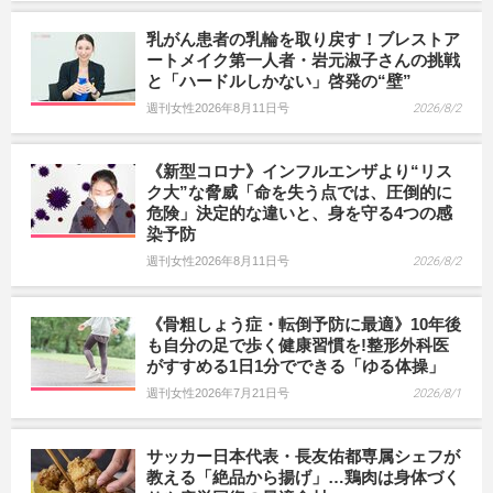
乳がん患者の乳輪を取り戻す！ブレストア
ートメイク第一人者・岩元淑子さんの挑戦
と「ハードルしかない」啓発の“壁”
週刊女性2026年8月11日号
2026/8/2
《新型コロナ》インフルエンザより“リス
ク大”な脅威「命を失う点では、圧倒的に
危険」決定的な違いと、身を守る4つの感
染予防
週刊女性2026年8月11日号
2026/8/2
《骨粗しょう症・転倒予防に最適》10年後
も自分の足で歩く健康習慣を!整形外科医
がすすめる1日1分でできる「ゆる体操」
週刊女性2026年7月21日号
2026/8/1
サッカー日本代表・長友佑都専属シェフが
教える「絶品から揚げ」…鶏肉は身体づく