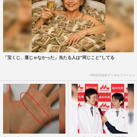
『週刊女性』編集部
2026/7/10
エアコンのカビが引き起こす《夏型過敏性
肺炎》風邪との違いは「やたら長引くこ
と」医師が教える治療の“大…
週刊女性2026年7月7日・14日号
2026/7/4
「宝くじ、運じゃなかった」当たる人は“同じこと”してる
「ツメの異変」は身体のSOS信号！ 健康
状態は“指先”でわかる『反りヅメ・バチヅ
メ・黒い線』重度の病気も…
PR(合同会社デジタルファーム )
週刊女性2026年6月30日号
2026/6/28