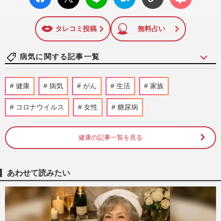
ok い
ト
ブック
ト
いね
マーク
に追加
タレコミ投稿
無料占い
病気に関する記事一覧
《夏も猛暑で発症リスク》夏場の心筋梗
健康
病気
がん
生活
家族
塞・脳梗塞「引き金は脱水」医師が教える
心臓＆血管を守る習慣
コロナウイルス
女性
糖尿病
週刊女性2026年7月28日・8月4日号
2026/7/25
健康の記事一覧を見る
「少量でも必要な栄養が摂れる」名医が考
案！がんを予防する長生き『煮込み』と
『抗がん食材10選』
週刊女性2026年7月21日号
2026/7/18
あわせて読みたい
「人の打ち上げに来て何やってんだ！」
BUCK-TICK櫻井敦司さんがブチギレた
夜、“伝説のロックバー”店主が…