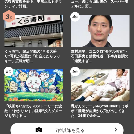
の復興支援を表明、中居正広もボラ
ュー、透ける山田優の「スーパーモ
ンティア計画…
デルに」野…
くら寿司、閉店間際の“ネタ大盛
野村周平、ユニクロ“モデル美女”・
り”写真が話題に「出会えたらラッ
石田夢実と熱愛報道！下半身強調の
キー」広報が明…
「過激すぎ…
『映画ちいかわ』のストーリーに波
乳がんステージ4のYouTuberミミポ
紋！“わかりやすい猛毒”投入ダメー
ポ「腫瘍が皮膚から飛び出してき
ジを受ける…
た」34歳で余命…
7位以降を見る