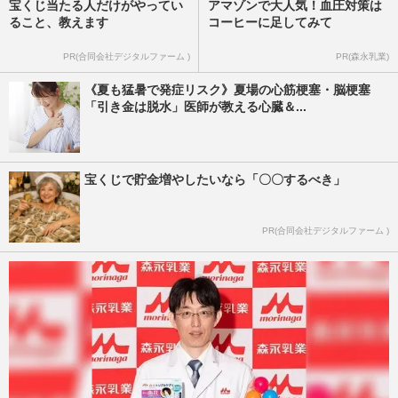
宝くじ当たる人だけがやってい
アマゾンで大人気！血圧対策は
ること、教えます
コーヒーに足してみて
PR(合同会社デジタルファーム )
PR(森永乳業)
《夏も猛暑で発症リスク》夏場の心筋梗塞・脳梗塞
「引き金は脱水」医師が教える心臓＆...
宝くじで貯金増やしたいなら「〇〇するべき」
PR(合同会社デジタルファーム )