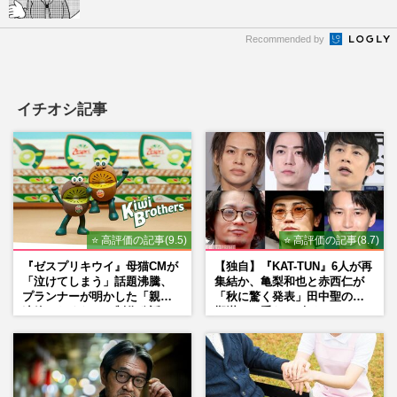
Recommended by
イチオシ記事
⭐ 高評価の記事(9.5)
⭐ 高評価の記事(8.7)
『ゼスプリキウイ』母猫CMが
【独自】『KAT-TUN』6人が再
「泣けてしまう」話題沸騰、
集結か、亀梨和也と赤西仁が
プランナーが明かした「親に
「秋に驚く発表」田中聖の刑
連絡したくなる」制作秘話
期満了と重なる“匂わせ”では
ない理由