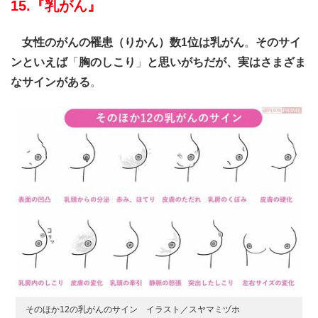
15.『乳がん』
女性のがんの罹患（りかん）数1位は乳がん
。
そのサイ
ンといえば
「
胸のしこり
」
と思いがちだが、実はさまざま
なサインがある
。
そのほか12の乳がんのサイン イラスト／スヤマミヅホ