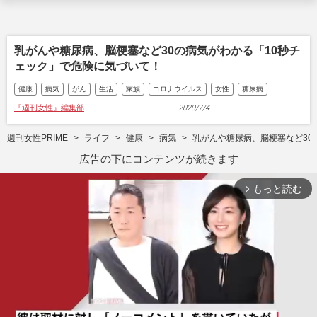
乳がんや糖尿病、脳梗塞など30の病気がわかる「10秒チ
ェック」で危険に気づいて！
健康
病気
がん
生活
家族
コロナウイルス
女性
糖尿病
『週刊女性』編集部
2020/7/4
週刊女性PRIME
ライフ
健康
病気
乳がんや糖尿病、脳梗塞など30
広告の下にコンテンツが続きます
もっと読む
arrow_forward_ios