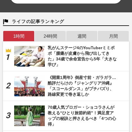
ライフの記事ランキング
1時間
24時間
週間
月間
乳がんステージ4のYouTuberミミポ
ポ「腫瘍が皮膚から飛び出してき
た」34歳で余命宣告から5年「大きな
学び」
《開業1周年》倒産寸前・ガラガラ…
酷評だらけの『ジャングリア沖縄』
「スコールダンス」がプチバズり、
路線変更で巻き返しか
70歳人気ブロガー・ショコラさんが
教える“ひとり旅節約術”！満足度ア
ップの秘訣と押さえるべき「4つの心
得」