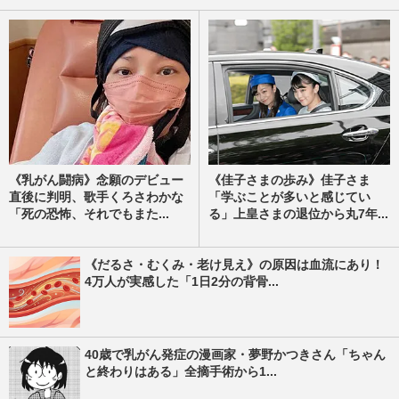
《乳がん闘病》念願のデビュー
《佳子さまの歩み》佳子さま
直後に判明、歌手くろさわかな
「学ぶことが多いと感じてい
「死の恐怖、それでもまた...
る」上皇さまの退位から丸7年...
《だるさ・むくみ・老け見え》の原因は血流にあり！
4万人が実感した「1日2分の背骨...
40歳で乳がん発症の漫画家・夢野かつきさん「ちゃん
と終わりはある」全摘手術から1...