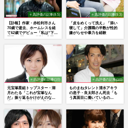
⭐ 高評価の記事(8.5)
⭐ 高評価の記事(9.3)
【訃報】作家・赤松利市さん
「皮をめくって洗え」「添い
70歳で逝去、ホームレスを経
寝して」介護職の半数が性的
て62歳でデビュー「私は“下級
嫌がらせや暴力を経験
国民”。死ぬまで差別と貧困を
書き続けます」壮絶人生
⭐ 高評価の記事(10)
⭐ 高評価の記事(10)
元宝塚星組トップスター・湖
ものまねタレント清水アキラ
月わたる「これが宝塚なん
の息子・良太郎さん死去「も
だ」振り返るかけがえのない
う真面目に働いているの
日々、夢の現在地と“男役”へ
で」、2度の逮捕も諦めなかっ
の思い
た芸能界“波乱に満ちた37年”