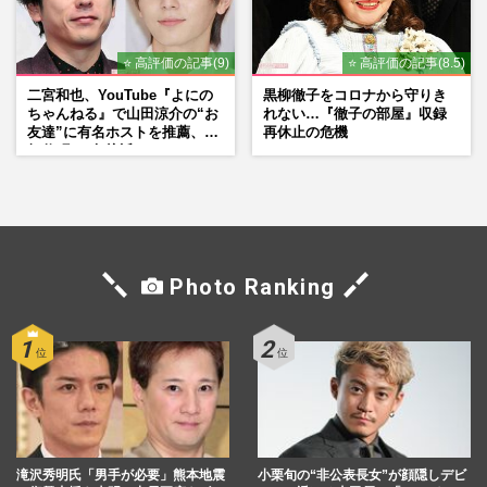
⭐ 高評価の記事(9)
⭐ 高評価の記事(8.5)
二宮和也、YouTube『よにの
黒柳徹子をコロナから守りき
ちゃんねる』で山田涼介の“お
れない…『徹子の部屋』収録
友達”に有名ホストを推薦、歌
再休止の危機
舞伎町に“急接近”でファン
「関わらないで！」
Photo Ranking
滝沢秀明氏「男手が必要」熊本地震
小栗旬の“非公表長女”が顔隠しデビ