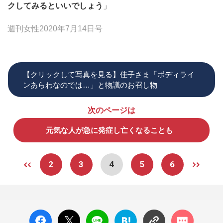
クしてみるといいでしょう
」
週刊女性2020年7月14日号
【クリックして写真を見る】佳子さま「ボディライ
ンあらわなのでは…」と物議のお召し物
次のページは
元気な人が急に発症し亡くなることも
2
3
4
5
6
facebo
X ポス
LINE
はてな
コメン