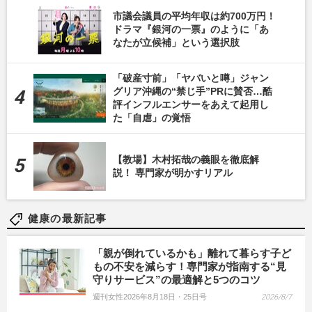
市議会議員の平均年収は約700万円！
ドラマ『銀河の一票』のように「あ
なたが立候補」という選択肢
「破産寸前」「ヤバいと噂」ジャン
グリア沖縄の“禁じ手”PRに賛否…酷
評インフルエンサーをあえて起用し
た「自虐」の覚悟
【教場】木村拓哉の義眼を徹底解
説！ 専門家が明かすリアル
健康の最新記事
「親が倒れているかも」離れて暮らす子ど
もの不安を減らす！専門家が指南する“見
守りサービス”の最適解と5つのコツ
週刊女性2026年8月18日・25日号
2026/8/7