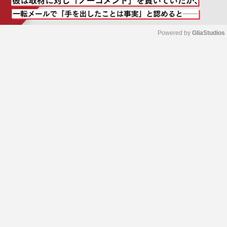
Powered by 
GliaStudios
M
u
t
e