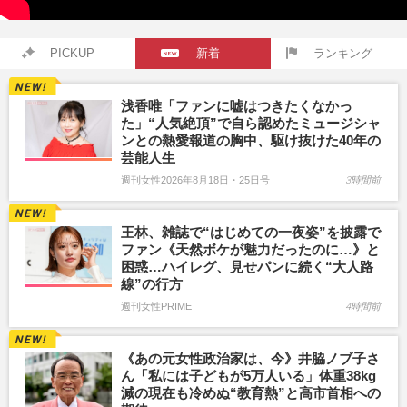
PICKUP
新着
ランキング
浅香唯「ファンに嘘はつきたくなかっ
た」“人気絶頂”で自ら認めたミュージシャ
ンとの熱愛報道の胸中、駆け抜けた40年の
芸能人生
週刊女性2026年8月18日・25日号
3時間前
王林、雑誌で“はじめての一夜姿”を披露で
ファン《天然ボケが魅力だったのに…》と
困惑…ハイレグ、見せパンに続く“大人路
線”の行方
週刊女性PRIME
4時間前
《あの元女性政治家は、今》井脇ノブ子さ
ん「私には子どもが5万人いる」体重38kg
減の現在も冷めぬ“教育熱”と高市首相への