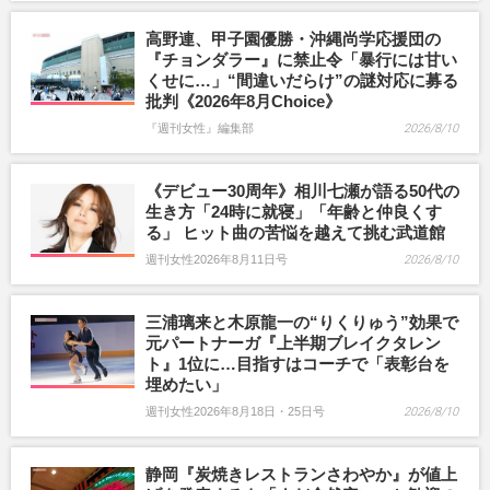
高野連、甲子園優勝・沖縄尚学応援団の
『チョンダラー』に禁止令「暴行には甘い
くせに…」“間違いだらけ”の謎対応に募る
批判《2026年8月Choice》
『週刊女性』編集部
2026/8/10
《デビュー30周年》相川七瀬が語る50代の
生き方「24時に就寝」「年齢と仲良くす
る」 ヒット曲の苦悩を越えて挑む武道館
週刊女性2026年8月11日号
2026/8/10
三浦璃来と木原龍一の“りくりゅう”効果で
元パートナーガ『上半期ブレイクタレン
ト』1位に…目指すはコーチで「表彰台を
埋めたい」
週刊女性2026年8月18日・25日号
2026/8/10
静岡『炭焼きレストランさわやか』が値上