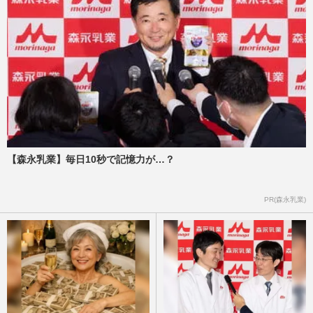
【森永乳業】毎日10秒で記憶力が…？
PR(森永乳業)