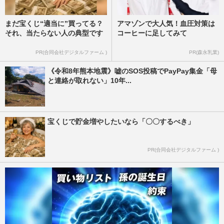
まだ宝くじ“適当に”買ってる？
アマゾンで大人気！血圧対策は
それ、当たらない人の典型です
コーヒーに足してみて
PR(合同会社デジタルファーム )
PR(森永乳業)
《令和8年熊本地震》嘘のSOS投稿でPayPay集金「母
と連絡が取れない」10年...
宝くじで貯金増やしたいなら「〇〇するべき」
PR(合同会社デジタルファーム )