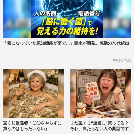
「気になっていた認知機能が菌で…」森永が開発。感動の70代続出
PR(森永乳業)
宝くじ当選者「〇〇をやらずに
まだ宝くじ“適当に”買ってる？
買うのはもったいない」
それ、当たらない人の典型です