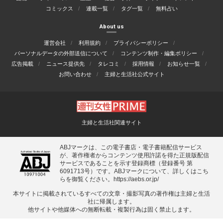
コミックス
連載一覧
タグ一覧
無料占い
About us
運営会社
利用規約
プライバシーポリシー
パーソナルデータの外部送信について
コンテンツ制作・編集ポリシー
広告掲載
ニュース提供先
タレコミ
採用情報
お知らせ一覧
お問い合わせ
主婦と生活社公式サイト
主婦と生活社関連サイト
ABJマークは、この電子書店・電子書籍配信サービス
が、著作権者からコンテンツ使用許諾を得た正規版配信
サービスであることを示す登録商標（登録番号 第
6091713号）です。ABJマークについて、詳しくはこち
らを御覧ください。
https://aebs.or.jp/
本サイトに掲載されているすべての⽂章・撮影写真の著作権は主婦と⽣活
社に帰属します。
他サイトや他媒体への無断転載・複製⾏為は固く禁⽌します。