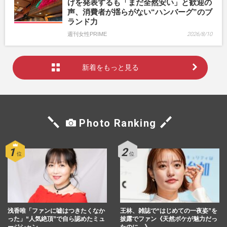
げを発表するも「まだ全然安い」と歓迎の
声、消費者が揺らがない“ハンバーグ”のブ
ランド力
週刊女性PRIME
2026/8/10
新着をもっと見る
Photo Ranking
浅香唯「ファンに嘘はつきたくなか
王林、雑誌で“はじめての一夜姿”を
った」“人気絶頂”で自ら認めたミュ
披露でファン《天然ボケが魅力だっ
ージシャン…
たのに…》…