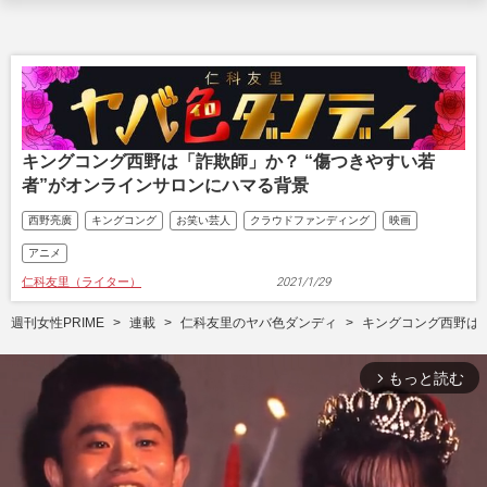
キングコング西野は「詐欺師」か？ “傷つきやすい若
者”がオンラインサロンにハマる背景
西野亮廣
キングコング
お笑い芸人
クラウドファンディング
映画
アニメ
仁科友里（ライター）
2021/1/29
週刊女性PRIME
連載
仁科友里のヤバ色ダンディ
キングコング西野は「
もっと読む
arrow_forward_ios