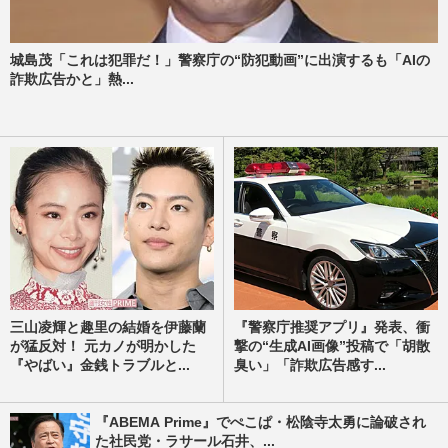
城島茂「これは犯罪だ！」警察庁の“防犯動画”に出演するも「AIの
詐欺広告かと」熱...
三山凌輝と趣里の結婚を伊藤蘭
『警察庁推奨アプリ』発表、衝
が猛反対！ 元カノが明かした
撃の“生成AI画像”投稿で「胡散
『やばい』金銭トラブルと...
臭い」「詐欺広告感す...
『ABEMA Prime』でぺこぱ・松陰寺太勇に論破され
た社民党・ラサール石井、...