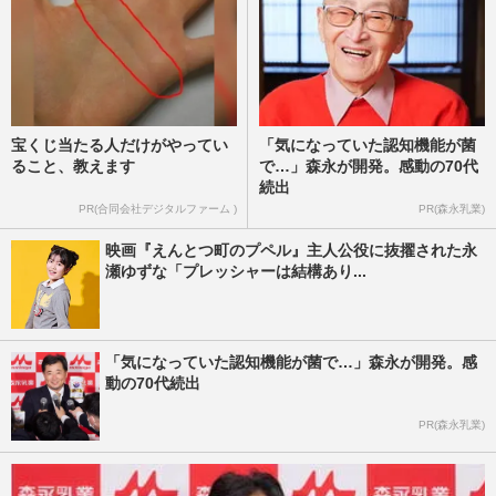
宝くじ当たる人だけがやってい
「気になっていた認知機能が菌
ること、教えます
で…」森永が開発。感動の70代
続出
PR(合同会社デジタルファーム )
PR(森永乳業)
映画『えんとつ町のプペル』主人公役に抜擢された永
瀬ゆずな「プレッシャーは結構あり...
「気になっていた認知機能が菌で…」森永が開発。感
動の70代続出
PR(森永乳業)