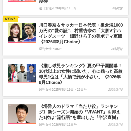
期待
週刊女性2026年8月11日号
7時間前
川口春奈＆サッカー日本代表・板倉滉1000
万円の“愛の証”、村重杏奈の「大胆V字ハ
イレグスーツ」畑野ひろ子の美ボディ軍団
《2026年8月Choice》
週刊女性PRIME
8時間前
《推し球児ランキング》夏の甲子園開幕！
30代以上の女性に聞いた、心に残った高校
球児1位は「大柄で顔が小さい」《2026年
8月Choice》
週刊女性2025年8月19日・26日号
2026/8/10
《堺雅人のドラマ「当たり役」ランキン
グ》新シーズン開始の『VIVANT』を抑え
た1位は“流行語”を輩出した『半沢直樹』
週刊女性2026年8月11日号
2026/8/10