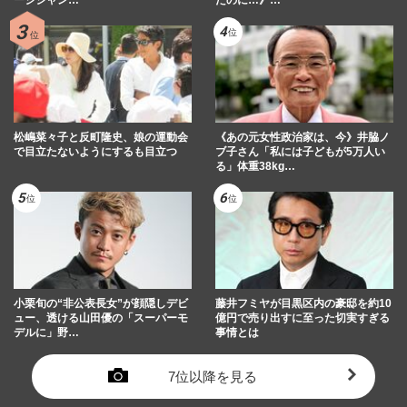
松嶋菜々子と反町隆史、娘の運動会
《あの元女性政治家は、今》井脇ノ
で目立たないようにするも目立つ
ブ子さん「私には子どもが5万人い
る」体重38kg…
小栗旬の“非公表長女”が顔隠しデビ
藤井フミヤが目黒区内の豪邸を約10
ュー、透ける山田優の「スーパーモ
億円で売り出すに至った切実すぎる
デルに」野…
事情とは
7位以降を見る