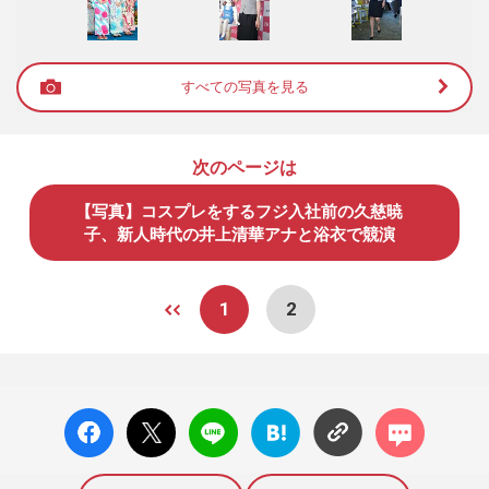
すべての写真を見る
次のページは
【写真】コスプレをするフジ入社前の久慈暁
子、新人時代の井上清華アナと浴衣で競演
1
2
facebo
X ポス
LINE
はてな
コメン
ok い
ト
ブック
ト
いね
マーク
に追加