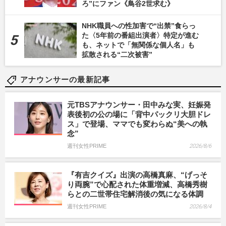
ろ”にファン《鳥谷2世求む》
NHK職員への性加害で“出禁”食らっ
た〈5年前の番組出演者〉特定が進む
も、ネットで「無関係な個人名」も
拡散される“二次被害”
アナウンサーの最新記事
元TBSアナウンサー・田中みな実、妊娠発
表後初の公の場に「背中パックリ大胆ドレ
ス」で登場、ママでも変わらぬ“美への執
念”
週刊女性PRIME
2026/8/6
『有吉クイズ』出演の高橋真麻、“げっそ
り両腕”で心配された体重増減、高橋秀樹
らとの二世帯住宅解消後の気になる体調
週刊女性PRIME
2026/8/4