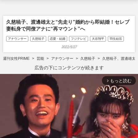
久慈暁子、渡邊雄太と“先走り”婚約から即結婚！セレブ
妻転身で同僚アナに“再マウント”へ
アナウンサー
久慈暁子
恋愛・結婚
フジテレビ
大谷翔平
羽生結弦
2022/5/27
週刊女性PRIME
芸能
アナウンサー
久慈暁子
久慈暁子、渡邊雄太と
広告の下にコンテンツが続きます
もっと読む
arrow_forward_ios