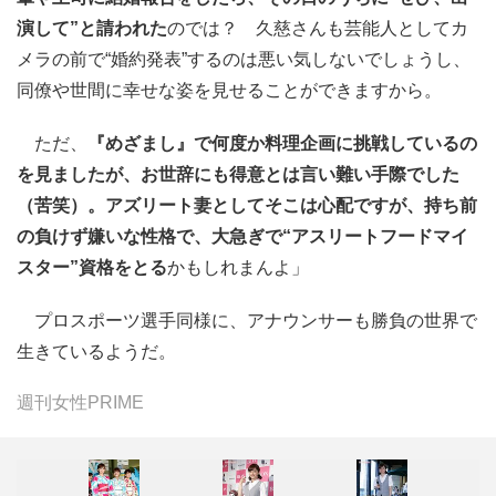
演して”と請われた
のでは？ 久慈さんも芸能人としてカ
メラの前で“婚約発表”するのは悪い気しないでしょうし、
同僚や世間に幸せな姿を見せることができますから。
ただ、
『めざまし』で何度か料理企画に挑戦しているの
を見ましたが、お世辞にも得意とは言い難い手際でした
（苦笑）。アズリート妻としてそこは心配ですが、持ち前
の負けず嫌いな性格で、大急ぎで“アスリートフードマイ
スター”資格をとる
かもしれまんよ」
プロスポーツ選手同様に、アナウンサーも勝負の世界で
生きているようだ。
週刊女性PRIME