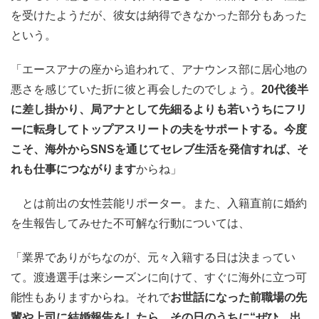
を受けたようだが、彼女は納得できなかった部分もあった
という。
「エースアナの座から追われて、アナウンス部に居心地の
悪さを感じていた折に彼と再会したのでしょう。
20代後半
に差し掛かり、局アナとして先細るよりも若いうちにフリ
ーに転身してトップアスリートの夫をサポートする。今度
こそ、海外からSNSを通じてセレブ生活を発信すれば、そ
れも仕事につながります
からね」
とは前出の女性芸能リポーター。また、入籍直前に婚約
を生報告してみせた不可解な行動については、
「業界でありがちなのが、元々入籍する日は決まってい
て。渡邊選手は来シーズンに向けて、すぐに海外に立つ可
能性もありますからね。それで
お世話になった前職場の先
輩や上司に結婚報告をしたら、その日のうちに“ぜひ、出