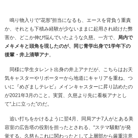
鳴り物入りで“花形”担当になるも、エースを背負う重責
か、それとも下積み経験が少ないままに起用され続けた弊
害か、どこか伸び悩んでいたような久慈。一方で、
局内で
メキメキと頭角を現したのが、同じ青学出身で1学年下の
後輩・井上清華アナ
。
同様に学生タレント出身の井上アナだが、こちらはお天
気キャスターやリポーターから地道にキャリアを重ね、つ
いに『めざましテレビ』メインキャスターに昇り詰めたの
が2021年3月のこと。実質、久慈より先に看板アナとし
て“上に立った”のだ。
追い打ちをかけるように翌4月、同局アナ7人がとある美
容室の広告塔の役割を担ったとされる、“ステマ騒動”が発
覚する。久慈もこれに関わったとして上層部から厳重注意