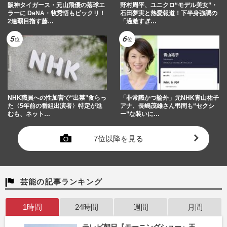
阪神タイガース・元山飛優の落球エ
野村周平、ユニクロ“モデル美女”・
ラーに DeNA・牧秀悟もビックリ！
石田夢実と熱愛報道！下半身強調の
2連覇目指す藤…
「過激すぎ…
NHK職員への性加害で“出禁”食らっ
「非常識かつ論外」元NHK青山祐子
た〈5年前の番組出演者〉特定が進
アナ、長嶋茂雄さん弔問も“セクシ
むも、ネット…
ー”な装いに…
7位以降を見る
芸能の記事ランキング
1時間
24時間
週間
月間