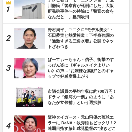
テレビ朝日『モーニングショー』玉
川徹氏「警察官が死刑にした」大阪
府発砲事件への持論に「警官の命を
なんだと…」批判殺到
野村周平、ユニクロ“モデル美女”・
石田夢実と熱愛報道！下半身強調の
「過激すぎる三角水着」公開でネッ
トざわつき
ぱーてぃーちゃん・信子、衝撃のす
っぴん姿に《ギャルメイクよりい
い》の声…“お嬢様な素顔”とのギャ
ップで好感度爆上がり
市議会議員の平均年収は約700万円！
ドラマ『銀河の一票』のように「あ
なたが立候補」という選択肢
阪神タイガース・元山飛優の落球エ
ラーに DeNA・牧秀悟もビックリ！2
連覇目指す藤川球児監督の“泣きどこ