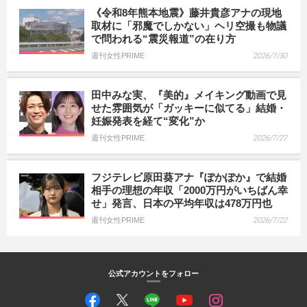
《令和8年熊本地震》藤井貴彦アナの現地
取材に「邪魔でしかない」ヘリ空撮も物議
で問われる“震災報道”の在り方
週刊女性PRIME
2026/7/30
田中みな実、『美的』メイキング動画で見
せた雰囲気が「ガッキーに似てる」結婚・
妊娠発表を経て“変化”か
週刊女性PRIME
2026/7/27
フジテレビ原田葵アナ『ぽかぽか』で結婚
相手の理想の年収「2000万円がいちばん幸
せ」発言、日本の平均年収は478万円也
週刊女性PRIME
2026/7/22
公式アカウントをフォロー