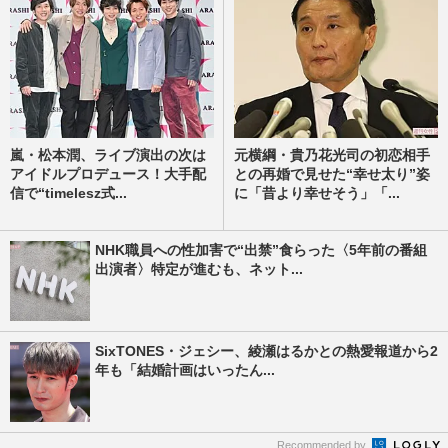
嵐・松本潤、ライブ演出の次は
元横綱・貴乃花光司の初恋相手
アイドルプロデュース！大手配
との再婚で見せた“幸せ太り”姿
信で“timelesz式...
に「昔より幸せそう」「...
NHK職員への性加害で“出禁”食らった〈5年前の番組
出演者〉特定が進むも、ネット...
SixTONES・ジェシー、綾瀬はるかとの熱愛報道から2
年も「結婚計画はいったん...
Recommended by