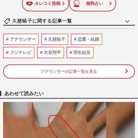
タレコミ投稿
無料占い
久慈暁子に関する記事一覧
元フジテレビ・久慈暁子アナの元カレ、ヤ
アナウンサー
久慈暁子
恋愛・結婚
クルト・原樹理投手が極秘婚か、気にな
る“相手”と球団の回答
フジテレビ
大谷翔平
羽生結弦
週刊女性PRIME
2025/1/8
アナウンサーの記事一覧を見る
元フジテレビ・久慈暁子が投稿した“スリ
ーショット”に「何このドヤ顔」「大谷は
いい人を選んだね」賛否が…
週刊女性PRIME
2024/9/28
あわせて読みたい
元フジテレビ・久慈暁子がアップした“観
光写真”に「本当に目立ちたがり屋」「う
んざりする投稿」ブーイン…
週刊女性PRIME
2024/8/12