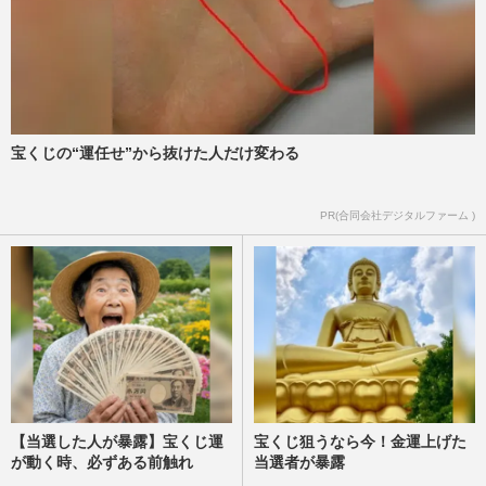
元フジテレビ・久慈暁子、有名女優たちが
所属する事務所に“出戻り”で「宇垣美里の
女優路線」を狙う可能性
週刊女性PRIME
2022/5/10
宝くじの“運任せ”から抜けた人だけ変わる
上野樹里、桐谷美玲、桝太一…芸能人の
続々独立に紛れて“クビになった俳優”の名
前
PR(合同会社デジタルファーム )
週刊女性PRIME
2022/4/1
【当選した人が暴露】宝くじ運
宝くじ狙うなら今！金運上げた
が動く時、必ずある前触れ
当選者が暴露