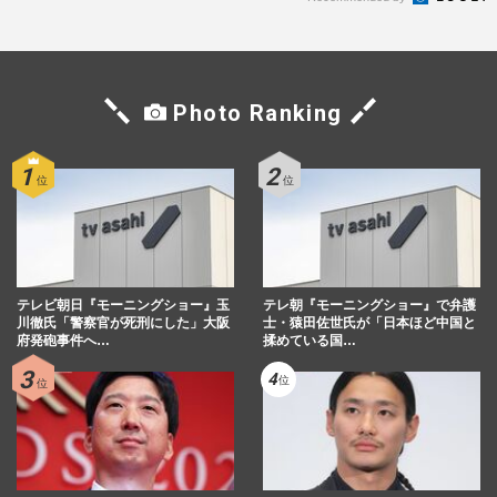
Photo Ranking
テレビ朝日『モーニングショー』玉
テレ朝『モーニングショー』で弁護
川徹氏「警察官が死刑にした」大阪
士・猿田佐世氏が「日本ほど中国と
府発砲事件へ…
揉めている国…