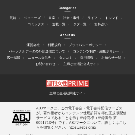
Categories
芸能
ジャニーズ
皇室
社会・事件
ライフ
トレンド
コミックス
連載一覧
タグ一覧
無料占い
About us
運営会社
利用規約
プライバシーポリシー
パーソナルデータの外部送信について
コンテンツ制作・編集ポリシー
広告掲載
ニュース提供先
タレコミ
採用情報
お知らせ一覧
お問い合わせ
主婦と生活社公式サイト
主婦と生活社関連サイト
ABJマークは、この電子書店・電子書籍配信サービス
が、著作権者からコンテンツ使用許諾を得た正規版配信
サービスであることを示す登録商標（登録番号 第
6091713号）です。ABJマークについて、詳しくはこち
らを御覧ください。
https://aebs.or.jp/