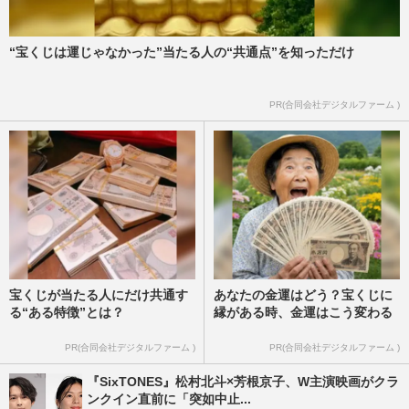
“宝くじは運じゃなかった”当たる人の“共通点”を知っただけ
PR(合同会社デジタルファーム )
宝くじが当たる人にだけ共通す
あなたの金運はどう？宝くじに
る“ある特徴”とは？
縁がある時、金運はこう変わる
PR(合同会社デジタルファーム )
PR(合同会社デジタルファーム )
『SixTONES』松村北斗×芳根京子、W主演映画がクラ
ンクイン直前に「突如中止...