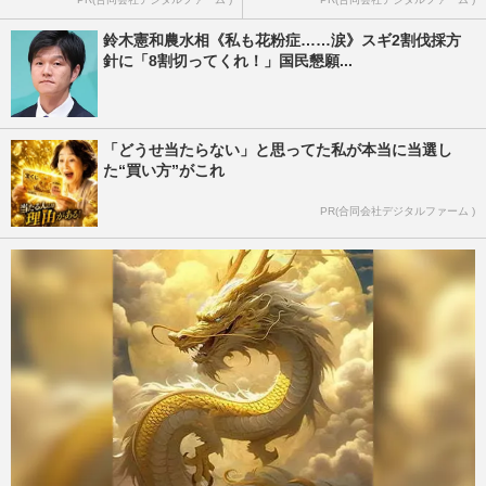
鈴木憲和農水相《私も花粉症……涙》スギ2割伐採方
針に「8割切ってくれ！」国民懇願...
「どうせ当たらない」と思ってた私が本当に当選し
た“買い方”がこれ
PR(合同会社デジタルファーム )