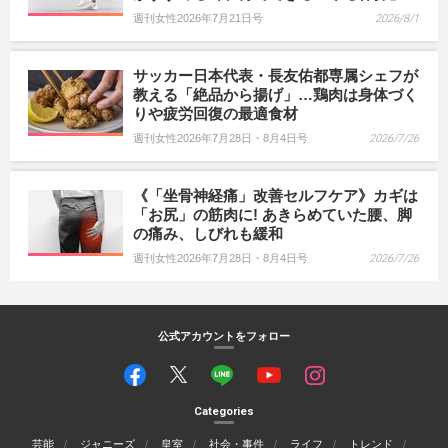
週刊女性2026年7月21日号
2026/8/1
サッカー日本代表・長友佑都専属シェフが
教える「絶品から揚げ」…鶏肉は身体づく
りや疲労回復の最適食材
週刊女性2026年7月28日・8月4日号
2026/7/26
《「坐骨神経痛」改善セルフケア》カギは
「お尻」の筋肉に! あきらめていた腰、脚
の痛み、しびれも緩和
週刊女性2026年7月28日・8月4日号
2026/7/26
公式アカウントをフォロー
Categories
芸能
ジャニーズ
皇室
社会・事件
ライフ
トレンド