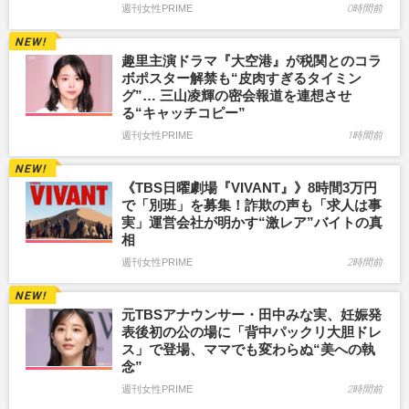
週刊女性PRIME
0時間前
趣里主演ドラマ『大空港』が税関とのコラ
ボポスター解禁も“皮肉すぎるタイミン
グ”… 三山凌輝の密会報道を連想させ
る“キャッチコピー”
週刊女性PRIME
1時間前
《TBS日曜劇場『VIVANT』》8時間3万円
で「別班」を募集！詐欺の声も「求人は事
実」運営会社が明かす“激レア”バイトの真
相
週刊女性PRIME
2時間前
元TBSアナウンサー・田中みな実、妊娠発
表後初の公の場に「背中パックリ大胆ドレ
ス」で登場、ママでも変わらぬ“美への執
念”
週刊女性PRIME
2時間前