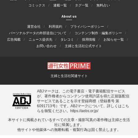
コミックス
連載一覧
タグ一覧
無料占い
About us
運営会社
利用規約
プライバシーポリシー
パーソナルデータの外部送信について
コンテンツ制作・編集ポリシー
広告掲載
ニュース提供先
タレコミ
採用情報
お知らせ一覧
お問い合わせ
主婦と生活社公式サイト
主婦と生活社関連サイト
ABJマークは、この電子書店・電子書籍配信サービス
が、著作権者からコンテンツ使用許諾を得た正規版配信
サービスであることを示す登録商標（登録番号 第
6091713号）です。ABJマークについて、詳しくはこち
らを御覧ください。
https://aebs.or.jp/
本サイトに掲載されているすべての⽂章・撮影写真の著作権は主婦と⽣活
社に帰属します。
他サイトや他媒体への無断転載・複製⾏為は固く禁⽌します。