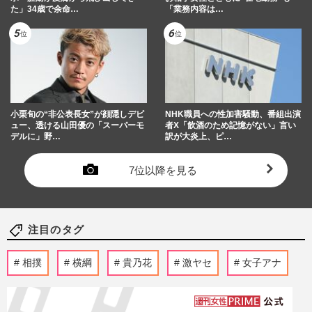
た」34歳で余命…
「業務内容は…
小栗旬の“非公表長女”が顔隠しデビ
NHK職員への性加害騒動、番組出演
ュー、透ける山田優の「スーパーモ
者X「飲酒のため記憶がない」言い
デルに」野…
訳が大炎上、ピ…
7位以降を見る
注目のタグ
相撲
横綱
貴乃花
激ヤセ
女子アナ