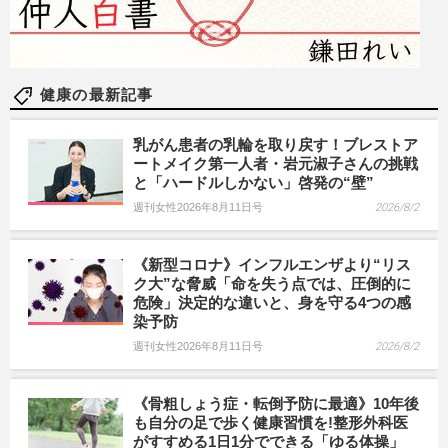
健康の最新記事
乳がん患者の乳輪を取り戻す！ブレストア
ートメイク第一人者・岩元淑子さんの挑戦
と「ハードルしかない」啓発の“壁”
週刊女性2026年8月11日号
2026/8/2
《新型コロナ》インフルエンザより“リス
ク大”な脅威「命を失う点では、圧倒的に
危険」決定的な違いと、身を守る4つの感
染予防
週刊女性2026年8月11日号
2026/8/2
《骨粗しょう症・転倒予防に最適》10年後
も自分の足で歩く健康習慣を!整形外科医
がすすめる1日1分でできる「ゆる体操」