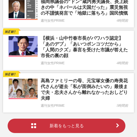
福岡県議会の“ドン”蔵内勇夫議長、炎上続
きの中「ネパールは天国だった」震災無視
の不謹慎発言で「地獄に落ちろ」国民憤慨
週刊女性PRIME
4時間前
【横浜・山中竹春市長がパワハラ認定】
「あのデブ」「あいつポンコツだから」
「人間のクズ」暴言を受けた市議が答えた
市長の裏の顔
週刊女性PRIME
4時間前
高島ファミリーの母、元宝塚女優の寿美花
代さんが逝去「私が面倒みたいの」最後ま
で夫・忠夫さんから離れなかったおしどり
夫婦
週刊女性PRIME
5時間前
新着をもっと見る