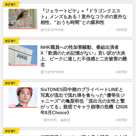
『ジェラートピケ』×『ドラゴンクエス
ト』メンズもある！意外なコラボの意外な
相性、“おうち時間”との親和性
週刊女性PRIME
3時間前
NHK職員への性加害騒動、番組出演者
X「飲酒のため記憶がない」言い訳が大炎
上、ピークに達した不信感と二次被害の懸
念
週刊女性PRIME
3時間前
SixTONES田中樹のプライベートLINEと
写真が流出で流れ弾を食らった“優等生ジ
ャニーズ”の亀梨和也「流出元の女性と繋
がってる」疑惑でキャラ崩壊の危機《2026
年8月Choice》
『週刊女性』編集部
3時間前