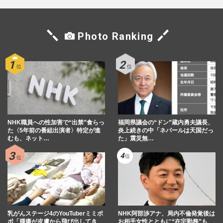
Photo Ranking
NHK職員への性加害で“出禁”食らっ
福岡県議会の“ドン”蔵内勇夫議長、
た〈5年前の番組出演者〉特定が進
炎上続きの中「ネパールは天国だっ
むも、ネット…
た」震災無…
乳がんステージ4のYouTuberミミポ
NHK阿部渉アナ、局内不倫発覚後は
ポ「腫瘍が皮膚から飛び出してき
お相手女性とともに“在宅勤務”も