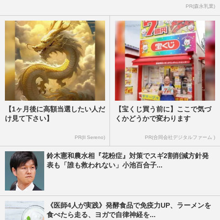
PR(森永乳業)
【1ヶ月後に高額当選したい人だ
【宝くじ買う前に】ここで気づ
け見て下さい】
くかどうかで変わります
PR(Il Sereno)
PR(合同会社デジタルファーム )
鈴木憲和農水相『花粉症』対策でスギ2割削減方針発
表も「誰も救われない」小池百合子...
《医師4人が実践》発酵食品で免疫力UP、ラーメンを
食べたら走る、ヨガで自律神経を...