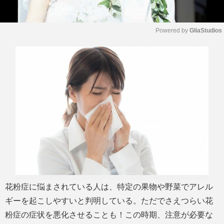
Powered by 
GliaStudios
M
u
t
e
花粉症に悩まされている人は、特定の果物や野菜でアレル
ギーを起こしやすいと判明している。ただでさえつらい花
粉症の症状を悪化させることも！この時期、注意が必要な