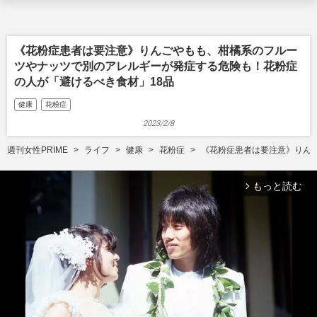
《花粉症患者は要注意》りんごやもも、柑橘系のフルー
ツやナッツで別のアレルギーが発症する危険も！花粉症
の人が「避けるべき食材」18品
健康
花粉症
2023/2/8
週刊女性PRIME
ライフ
健康
花粉症
《花粉症患者は要注意》りん
もっと読む
arrow_forward_ios