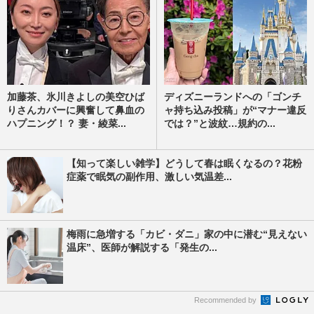
加藤茶、氷川きよしの美空ひば
ディズニーランドへの「ゴンチ
りさんカバーに興奮して鼻血の
ャ持ち込み投稿」が“マナー違反
ハプニング！？ 妻・綾菜...
では？”と波紋…規約の...
【知って楽しい雑学】どうして春は眠くなるの？花粉
症薬で眠気の副作用、激しい気温差...
梅雨に急増する「カビ・ダニ」家の中に潜む“見えない
温床”、医師が解説する「発生の...
Recommended by