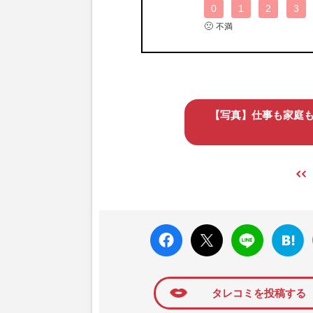
0
1
2
3
🙁
不満
【写真】仕事も家庭
faceboo
X ポス
LINE
はてな
k いい
ト
ブック
ね
マーク
に追加
タレコミを投稿する