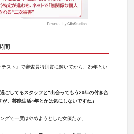
Powered by 
GliaStudios
M
時間
u
t
e
ンテスト』で審査員特別賞に輝いてから、25年とい
過ごしてるスタッフと“出会ってもう20年の付き合
すが、芸能生活○年とかは気にしないですね」
ングで一度はやめようとした女優だが、