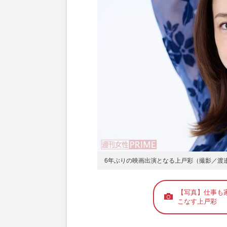
6年ぶりの映画出演となる上戸彩（撮影／渡
【写真】仕事も
こなす上戸彩