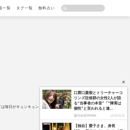
載一覧
タグ一覧
無料占い
×
口唇口蓋裂とトリーチャーコ
リンズ症候群の女性2人が語
る“当事者の本音”「“障害は
ては毎日がキュンキュン」
個性”と言われると違…
週刊女性PRIME
2025/4/20
【独自】愛子さま、身長