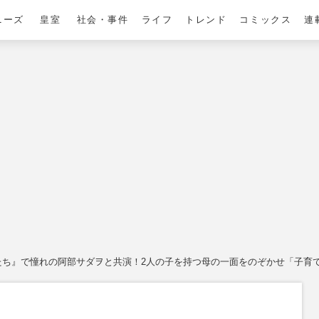
ニーズ
皇室
社会・事件
ライフ
トレンド
コミックス
連
たち』で憧れの阿部サダヲと共演！2人の子を持つ母の一面をのぞかせ「子育