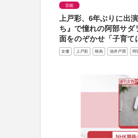
芸能
上戸彩、6年ぶりに出
ち』で憧れの阿部サダ
面をのぞかせ「子育て
女優
上戸彩
映画
池井戸潤
阿