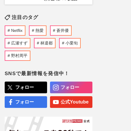
注目のタグ
Netflix
熱愛
蒼井優
広瀬すず
林遣都
小栗旬
野村周平
SNSで最新情報を発信中！
フォロー
フォロー
フォロー
公式Youtube