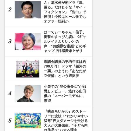
ん」清水伸が朝ドラ『風、
薫る』だけじゃな『マイ・
フィクション』『告白』で
怪演！今後はヒール役でも
オファー殺到か
ぱーてぃーちゃん・信子、
衝撃のすっぴん姿に《ギャ
ルメイクよりいい》の
声…“お嬢様な素顔”とのギ
ャップで好感度爆上がり
市議会議員の平均年収は約
700万円！ ドラマ『銀河の
一票』のように「あなたが
立候補」という選択肢
小栗旬の“非公表長女”が顔
隠しデビュー、透ける山田
優の「スーパーモデルに」
野望
『映画ちいかわ』のストー
リーに波紋！“わかりやすい
猛毒”投入ダメージを受ける
大人が大量発生、“子ども向
け作品”にハマる理由