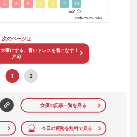
4
5
6
7
8
9
10
🙂
満足
media weaver drive
次のページは
も大事にする、青いドレスを着こなす上
戸彩
1
2
女優の記事一覧を見る
今日の運勢を無料で見る