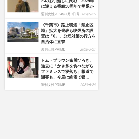
へのお引越しに関心 2025年
に迎える番組50周年で勇退か
週刊女性2024年7月9日号
2024/6/25
《千葉市》路上喫煙「禁止区
域」拡大を発表も喫煙所の設
置は「0」、分煙対策の行方を
自治体に直撃
週刊女性PRIME
2026/5/27
トム・ブラウン布川ひろき、
過去に「かき氷を食べながら
ファミレスで寝落ち」報道で
謝罪も、今度は終電で寝…
週刊女性PRIME
2023/6/29