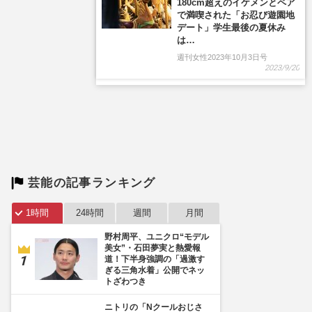
180cm超えのイケメンとペア
で満喫された「お忍び遊園地
デート」学生最後の夏休み
は…
週刊女性2023年10月3日号
2023/9/20
芸能の記事ランキング
1時間
24時間
週間
月間
野村周平、ユニクロ“モデル
美女”・石田夢実と熱愛報
道！下半身強調の「過激す
ぎる三角水着」公開でネッ
トざわつき
ニトリの「Nクールおじさ