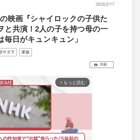
2023/2/17
演の映画『シャイロックの子供た
ヲと共演！2人の子を持つ母の一
は毎日がキュンキュン」
部サダヲ
家族
印刷
もっと読む
arrow_forward_ios