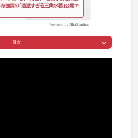
Powered by 
GliaStudios
目次
M
u
「ホス狂いあおい」YouTubeで消された壮絶人生
t
e
子になるも虐待される日々
えた父親のもとでの生活
してしまったボヤ事件
ため東京へ
で自分の存在価値を見つける