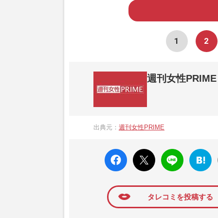
1
2
週刊女性PRIME
『週刊女性PRIME（シュージョプライム）
営する日本のニュースサイトです。『週刊女
出典元：
週刊女性PRIME
か、女性週刊誌『週刊女性』の誌面に掲載
高い題材の記事を、WEB向けにリライトし
faceboo
X ポス
LINE
はてな
k いい
ト
ブック
ね
マーク
に追加
タレコミを投稿する