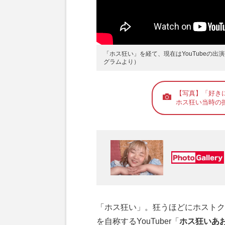
Page 6
ー 「ホス狂いシ
「ホス狂い」を経て、現在はYouTubeの
Page 7
ー いま、笑って
グラムより）
【写真】「好き
ホス狂い当時の
「ホス狂い」。狂うほどにホストク
を自称するYouTuber「
ホス狂いあ