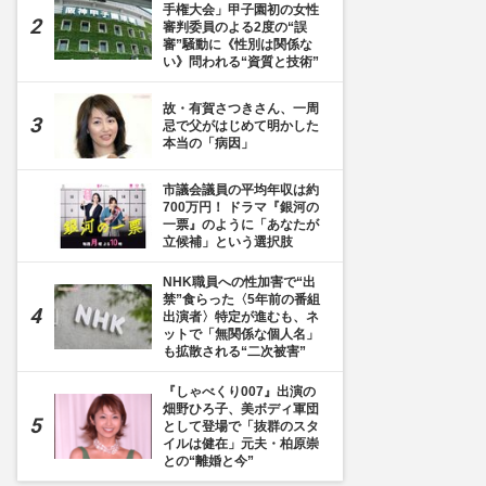
手権大会」甲子園初の女性
審判委員のよる2度の“誤
審”騒動に《性別は関係な
い》問われる“資質と技術”
故・有賀さつきさん、一周
忌で父がはじめて明かした
本当の「病因」
市議会議員の平均年収は約
700万円！ ドラマ『銀河の
一票』のように「あなたが
立候補」という選択肢
NHK職員への性加害で“出
禁”食らった〈5年前の番組
出演者〉特定が進むも、ネ
ットで「無関係な個人名」
も拡散される“二次被害”
『しゃべくり007』出演の
畑野ひろ子、美ボディ軍団
として登場で「抜群のスタ
イルは健在」元夫・柏原崇
との“離婚と今”