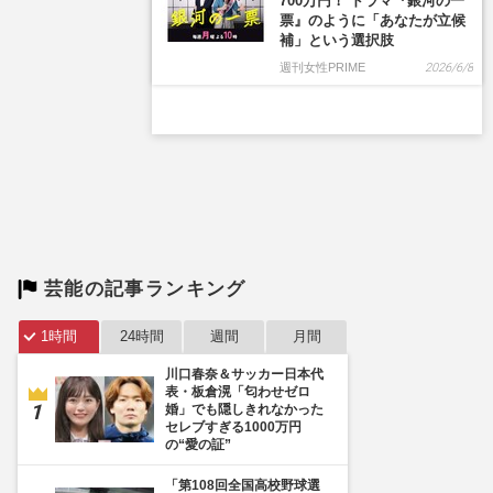
700万円！ ドラマ『銀河の一
票』のように「あなたが立候
補」という選択肢
週刊女性PRIME
2026/6/8
芸能の記事ランキング
1時間
24時間
週間
月間
川口春奈＆サッカー日本代
表・板倉滉「匂わせゼロ
婚」でも隠しきれなかった
セレブすぎる1000万円
の“愛の証”
「第108回全国高校野球選