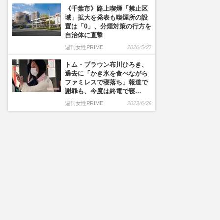
《千葉市》路上喫煙「禁止区
域」拡大を発表も喫煙所の設
置は「0」、分煙対策の行方を
自治体に直撃
週刊女性PRIME
2026/5/27
トム・ブラウン布川ひろき、
過去に「かき氷を食べながら
ファミレスで寝落ち」報道で
謝罪も、今度は終電で寝…
週刊女性PRIME
2023/6/29