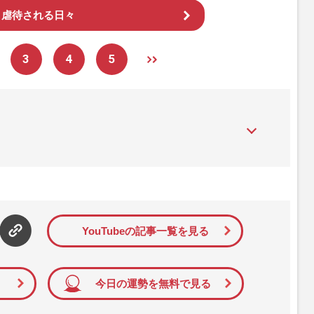
虐待される日々
3
4
5
』は、2015年（平成27年）1月に開設された主婦と生活社が運
性PRIME』編集者が担当する連載陣の執筆記事を配信するほ
された記事から、インターネット利用者層にとって特に関心の
て配信しています！
YouTubeの記事一覧を見る
今日の運勢を無料で見る