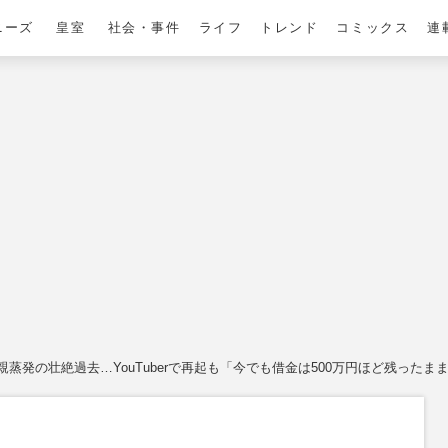
ニーズ
皇室
社会・事件
ライフ
トレンド
コミックス
連
発の壮絶過去…YouTuberで再起も「今でも借金は500万円ほど残ったま