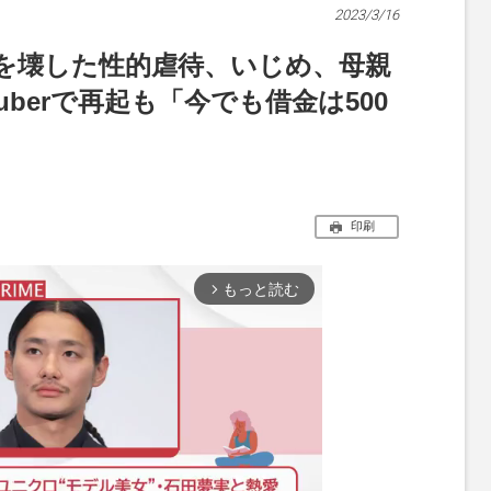
2023/3/16
を壊した性的虐待、いじめ、母親
uberで再起も「今でも借金は500
印刷
もっと読む
arrow_forward_ios