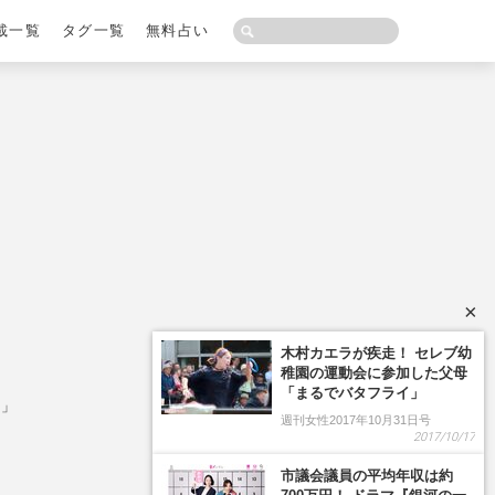
載一覧
タグ一覧
無料占い
×
木村カエラが疾走！ セレブ幼
稚園の運動会に参加した父母
「まるでバタフライ」
ま」
週刊女性2017年10月31日号
2017/10/17
市議会議員の平均年収は約