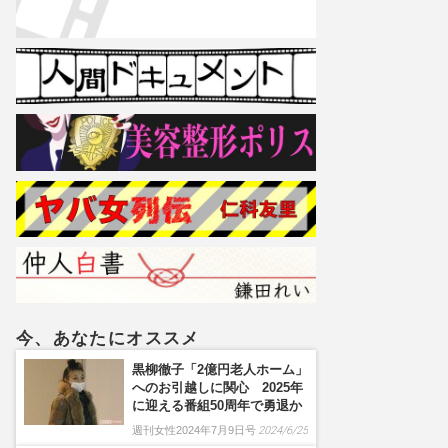
今、あなたにオススメ
黒柳徹子「2億円老人ホーム」
へのお引越しに関心 2025年
に迎える番組50周年で勇退か
週刊女性2024年7月9日号
2024/6/25