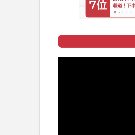
Page 1
ー ユーチューバー
Page 2
ー 叔父夫婦の養
ー 安住の地に見
Page 3
ー 別人格で起こ
Page 4
ー すべてを消す
Page 5
ー 「ホス狂い」