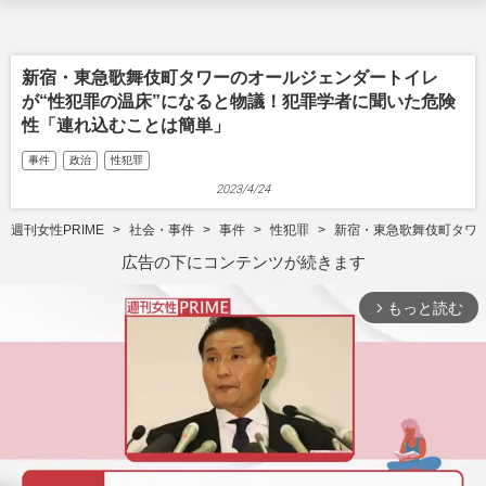
新宿・東急歌舞伎町タワーのオールジェンダートイレ
が“性犯罪の温床”になると物議！犯罪学者に聞いた危険
性「連れ込むことは簡単」
事件
政治
性犯罪
2023/4/24
週刊女性PRIME
社会・事件
事件
性犯罪
新宿・東急歌舞伎町タワ
広告の下にコンテンツが続きます
もっと読む
arrow_forward_ios