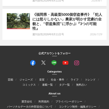
週刊女性2026年8月11日号
2026/8/1
《福岡県・高級梨5000個窃盗事件》「犯人
には怒りしかない」農家が明かす悲劇の全
貌と、“窃盗集団”に浮かぶ『3つの可能
性』
週刊女性2026年8月11日号
2026/7/29
公式アカウントをフォロー
Categories
芸能
ジャニーズ
皇室
社会・事件
ライフ
トレンド
コミックス
連載一覧
タグ一覧
無料占い
About us
運営会社
利用規約
プライバシーポリシー
パーソナルデータの外部送信について
コンテンツ制作・編集ポリシー