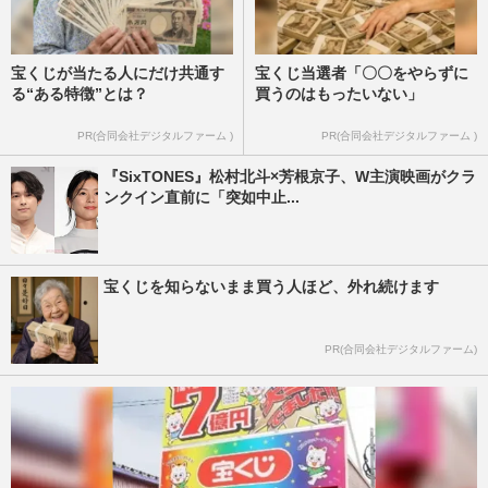
宝くじが当たる人にだけ共通す
宝くじ当選者「〇〇をやらずに
る“ある特徴”とは？
買うのはもったいない」
PR(合同会社デジタルファーム )
PR(合同会社デジタルファーム )
『SixTONES』松村北斗×芳根京子、W主演映画がクラ
ンクイン直前に「突如中止...
宝くじを知らないまま買う人ほど、外れ続けます
PR(合同会社デジタルファーム)