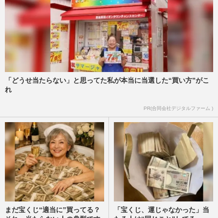
「どうせ当たらない」と思ってた私が本当に当選した“買い方”がこ
れ
PR(合同会社デジタルファーム )
まだ宝くじ“適当に”買ってる？
「宝くじ、運じゃなかった」当