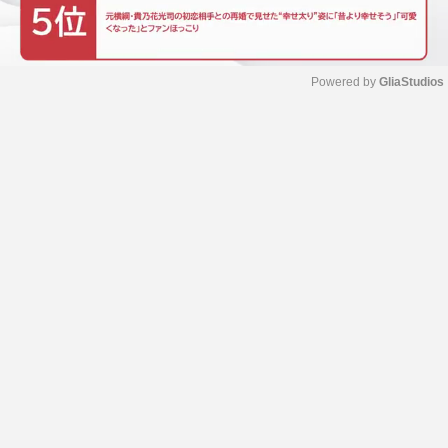
Powered by 
GliaStudios
M
u
t
e