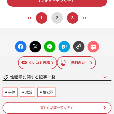
【フォトギャラリー】
1
2
3
facebo
X ポス
LINE
はてな
コメン
ok い
ト
ブック
ト
いね
マーク
に追加
タレコミ投稿
無料占い
性犯罪に関する記事一覧
NHK職員の性被害問題「受信料払ってい
事件
政治
性犯罪
るんだから…」出演者非公表の“逃げ腰姿
勢”で問われる公共放送の責…
週刊女性PRIME
4時間前
事件の記事一覧を見る