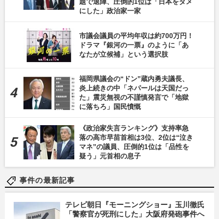
題で退陣、圧倒的1位は「日本をダメ
にした」政治家一家
市議会議員の平均年収は約700万円！
ドラマ『銀河の一票』のように「あ
なたが立候補」という選択肢
福岡県議会の“ドン”蔵内勇夫議長、
炎上続きの中「ネパールは天国だっ
た」震災無視の不謹慎発言で「地獄
に落ちろ」国民憤慨
《政治家失言ランキング》支持率急
落の高市早苗首相は3位、2位は“泣き
マネ”の議員、圧倒的1位は「品性を
疑う」元首相の息子
事件の最新記事
テレビ朝日『モーニングショー』玉川徹氏
「警察官が死刑にした」大阪府発砲事件へ