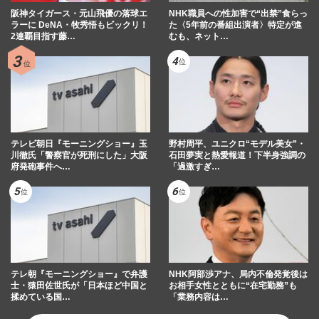
阪神タイガース・元山飛優の落球エ
NHK職員への性加害で“出禁”食らっ
ラーに DeNA・牧秀悟もビックリ！
た〈5年前の番組出演者〉特定が進
2連覇目指す藤…
むも、ネット…
テレビ朝日『モーニングショー』玉
野村周平、ユニクロ“モデル美女”・
川徹氏「警察官が死刑にした」大阪
石田夢実と熱愛報道！下半身強調の
府発砲事件へ…
「過激すぎ…
テレ朝『モーニングショー』で弁護
NHK阿部渉アナ、局内不倫発覚後は
士・猿田佐世氏が「日本ほど中国と
お相手女性とともに“在宅勤務”も
揉めている国…
「業務内容は…