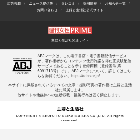
広告掲載
ニュース提供先
タレコミ
採用情報
お知らせ一覧
お問い合わせ
主婦と生活社公式サイト
主婦と生活社関連サイト
ABJマークは、この電子書店・電子書籍配信サービス
が、著作権者からコンテンツ使用許諾を得た正規版配信
サービスであることを示す登録商標（登録番号 第
6091713号）です。ABJマークについて、詳しくはこち
らを御覧ください。
https://aebs.or.jp/
本サイトに掲載されているすべての⽂章・撮影写真の著作権は主婦と⽣活
社に帰属します。
他サイトや他媒体への無断転載・複製⾏為は固く禁⽌します。
COPYRIGHT © SHUFU TO SEIKATSU SHA CO.,LTD. All rights
reserved.