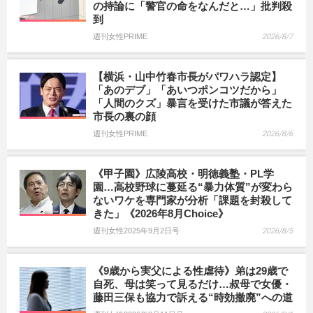
の持論に「警官の命をなんだと…」批判殺
到
週刊女性PRIME
2026/8/7
【横浜・山中竹春市長がパワハラ認定】
「あのデブ」「あいつポンコツだから」
「人間のクズ」暴言を受けた市議が答えた
市長の裏の顔
週刊女性PRIME
2026/8/6
《甲子園》広陵高校・明徳義塾・PL学
園…高校野球に蔓延る“暴力体質”が変わら
ないワケを専門家が分析「課題を封殺して
きた」《2026年8月Choice》
週刊女性2025年9月2日号
2026/8/5
《9歳から実父による性虐待》弟は29歳で
自死、母は笑って見るだけ…叔母で女優・
藤田三保も協力で訴える“時効撤廃”への道