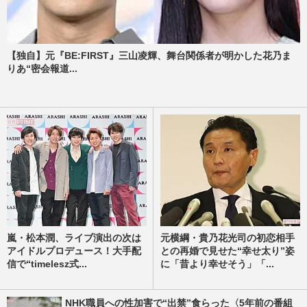
【独自】元『BE:FIRST』三山凌輝、舞台関係者が明かした花乃ま
りあ“密会報道...
嵐・松本潤、ライブ演出の次は
元横綱・貴乃花光司の初恋相手
アイドルプロデュース！大手配
との再婚で見せた“幸せ太り”姿
信で“timelesz式...
に「昔より幸せそう」「...
NHK職員への性加害で“出禁”食らった〈5年前の番組