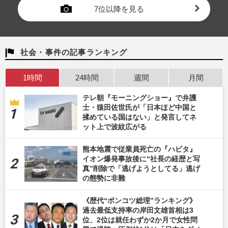
7位以降を見る
社会・事件の記事ランキング
1時間
24時間
週間
月間
テレ朝『モーニングショー』で弁護
士・猿田佐世氏が「日本ほど中国と
揉めている国はない」と発言してネ
ット上で波紋広がる
熊本地震で従業員死亡の『ハビタ』
イオン爆発事故後に“社長の経歴と写
真”削除で「逃げようとしてる」逃げ
の態勢に非難
《歴代“ポンコツ総理”ランキング》
過去最低支持率の岸田文雄首相は3
位、2位は就任わずか2か月で女性問