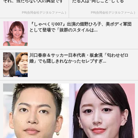
それ、当たらない人の典型です
たる人は“同じこと”してる
PR(合同会社デジタルファーム )
PR(合同会社デジタルファーム )
『しゃべくり007』出演の畑野ひろ子、美ボディ軍団
として登場で「抜群のスタイルは...
川口春奈＆サッカー日本代表・板倉滉「匂わせゼロ
婚」でも隠しきれなかったセレブすぎ...