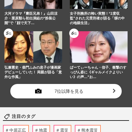
大河ドラマ『豊臣兄弟！』山田涼
女子刑務所の怖い実態！“2度収
介・栗原類ら初出演組の“扮装公
監”された元受刑者が語る「塀の中
開”で「顔で天下…
の地獄生活」
弘兼憲史・柴門ふみの息子が漫画家
ぱーてぃーちゃん・信子、衝撃のす
デビューしていた！ 両親が語る「意
っぴん姿に《ギャルメイクよりい
外な作風」
い》の声…“お…
7位以降を見る
注目のタグ
中居正広
地震
震災
熊本震災