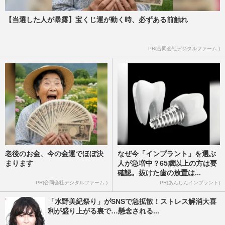
【当選した人が暴露】宝くじ運が動く時、必ずある前触れ
PR(合同会社デジタルファーム )
老後のお金、今の金運でほぼ決
なぜ今「インプラント」を選ぶ
まります
人が急増中？65歳以上の方は要
確認。抜けた歯の放置は...
PR(合同会社デジタルファーム )
PR(あんしんインプラント)
「水野美紀祭り」がSNSで急拡散！ストレス解消大喜
利が盛り上がる裏で…懸念される...