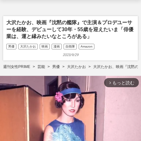
大沢たかお、映画『沈黙の艦隊』で主演＆プロデユーサ
ーを経験、デビューして30年・55歳を迎えたいま「俳優
業は、運と縁みたいなところがある」
男優
大沢たかお
映画
漫画
自衛隊
Amazon
2023/9/29
週刊女性PRIME
芸能
男優
大沢たかお
大沢たかお、映画『沈黙の
もっと読む
arrow_forward_ios