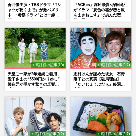
蒼井優主演・TBSドラマ『Tシ
『ACEes』浮所飛貴×深田竜生
ャツが乾くまで』が激バズリ
がドラマ『夏色の雲が恋と嵐
中「“考察ドラマ”とは一線を
をまきおこす』で挑んだ恋人
画している」散りばめられた
役、照れながら挑んだキュン
伏線よりも大事な要素
シーン秘話
⭐ 高評価の記事(10)
⭐ 高評価の記事(9.7)
天皇ご一家が2年連続ご着用、
志村けんが認めた彼女・石野
愛子さまの“5500円かりゆし”
陽子との真実【破局理由】
製造元が明かす驚きの反響
『だいじょうぶだぁ』終焉の
「まさかうちの商品とは…」
裏側
⭐ 高評価の記事(9.2)
⭐ 高評価の記事(8.7)