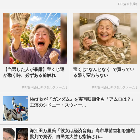
PR(森永乳業)
【当選した人が暴露】宝くじ運
宝くじ“なんとなく”で買ってい
が動く時、必ずある前触れ
る限り変わらない
PR(合同会社デジタルファーム )
PR(合同会社デジタルファーム )
Netflixが『ガンダム』を実写映画化も「アムロは？」
主演のシドニー・スウィー...
海江田万里氏「彼女は経済音痴」高市早苗首相を痛烈
批判で賛否、自民党大勝も指摘され...