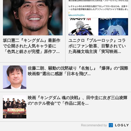
坂口憲二『キングダム』最新作
ユニクロ『ブルーロック』コラ
で公開された人気キャラ姿に
ボにファン歓喜、目撃されてい
「色気と鋭さが完璧」原作フ...
た高橋文哉主演「実写映画...
佐藤二朗、騒動の沈黙破り『名無し』『爆弾』の“国際
映画祭”選出に感謝「日本を飛び...
映画『キングダム 魂の決戦』、田中圭に次ぎ三山凌輝
の“ホテル密会”で「作品に泥を...
Recommended by