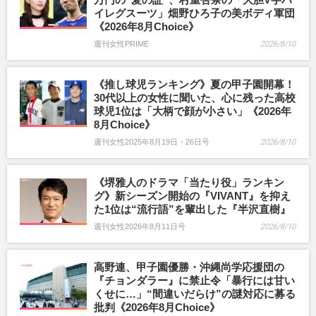
イレグスーツ」畑野ひろ子の美ボディ軍団
《2026年8月Choice》
週刊女性PRIME
2026/8/10
《推し球児ランキング》夏の甲子園開幕！
30代以上の女性に聞いた、心に残った高校
球児1位は「大柄で顔が小さい」《2026年
8月Choice》
週刊女性2025年8月19日・26日号
2026/8/10
《堺雅人のドラマ「当たり役」ランキン
グ》新シーズン開始の『VIVANT』を抑え
た1位は“流行語”を輩出した『半沢直樹』
週刊女性2026年8月11日号
2026/8/10
高野連、甲子園優勝・沖縄尚学応援団の
『チョンダラー』に禁止令「暴行には甘い
くせに…」“間違いだらけ”の謎対応に募る
批判《2026年8月Choice》