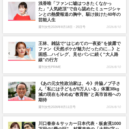
浅香唯「ファンに嘘はつきたくなかっ
た」“人気絶頂”で自ら認めたミュージシャ
ンとの熱愛報道の胸中、駆け抜けた40年の
芸能人生
週刊女性2026年8月18日・25日号
2026/8/10
王林、雑誌で“はじめての一夜姿”を披露で
ファン《天然ボケが魅力だったのに…》と
困惑…ハイレグ、見せパンに続く“大人路
線”の行方
週刊女性PRIME
2026/8/10
《あの元女性政治家は、今》井脇ノブ子さ
ん「私には子どもが5万人いる」体重38kg
減の現在も冷めぬ“教育熱”と高市首相への
期待
週刊女性2026年8月11日号
2026/8/10
川口春奈＆サッカー日本代表・板倉滉1000
万円の“愛の証”、村重杏奈の「大胆V字ハ