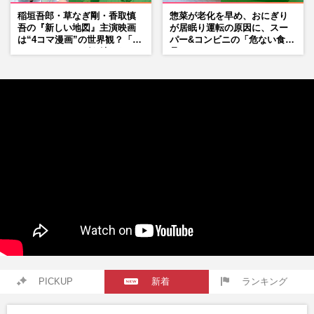
稲垣吾郎・草なぎ剛・香取慎
惣菜が老化を早め、おにぎり
吾の『新しい地図』主演映画
が居眠り運転の原因に、スー
は“4コマ漫画”の世界観？「フ
パー&コンビニの「危ない食
ァンミーティングを続けた
品」
い」10周年にかける意気込み
も
PICKUP
新着
ランキング