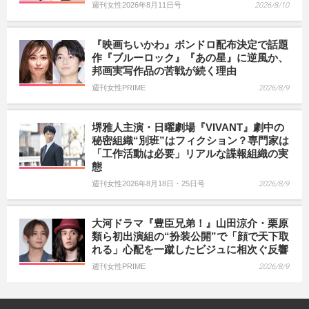
週刊女性2026年8月11日号
2026/8/10
『映画ちいかわ』ボンドロ配布決定で話題
作『ブルーロック』『あの星』に逆風か、
邦画実写作品の苦戦が続く理由
週刊女性PRIME
2026/8/9
堺雅人主演・日曜劇場『VIVANT』劇中の
秘密組織“別班”はフィクション？専門家は
「工作活動は必要」リアルな諜報組織の実
態
週刊女性2026年8月18日・25日号
2026/8/9
大河ドラマ『豊臣兄弟！』山田涼介・栗原
類ら初出演組の“扮装公開”で「顔で天下取
れる」心配を一蹴したビジュに相次ぐ反響
週刊女性PRIME
2026/8/9