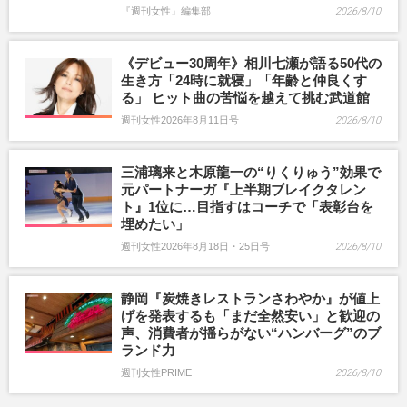
『週刊女性』編集部
2026/8/10
《デビュー30周年》相川七瀬が語る50代の
生き方「24時に就寝」「年齢と仲良くす
る」 ヒット曲の苦悩を越えて挑む武道館
週刊女性2026年8月11日号
2026/8/10
三浦璃来と木原龍一の“りくりゅう”効果で
元パートナーガ『上半期ブレイクタレン
ト』1位に…目指すはコーチで「表彰台を
埋めたい」
週刊女性2026年8月18日・25日号
2026/8/10
静岡『炭焼きレストランさわやか』が値上
げを発表するも「まだ全然安い」と歓迎の
声、消費者が揺らがない“ハンバーグ”のブ
ランド力
週刊女性PRIME
2026/8/10