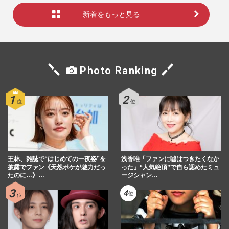
新着をもっと見る
Photo Ranking
王林、雑誌で“はじめての一夜姿”を
浅香唯「ファンに嘘はつきたくなか
披露でファン《天然ボケが魅力だっ
った」“人気絶頂”で自ら認めたミュ
たのに…》…
ージシャン…