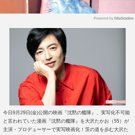
Powered by 
GliaStudios
M
u
t
e
今日9月29日(金)公開の映画『沈黙の艦隊』、実写化不可能
と言われていた漫画『沈黙の艦隊』を大沢たかお（55）が
主演・プロデューサーで実写映画化！茨の道を歩む大沢た