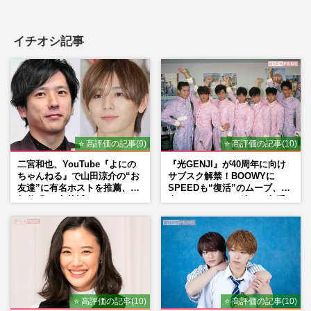
イチオシ記事
⭐ 高評価の記事(9)
⭐ 高評価の記事(10)
二宮和也、YouTube『よにの
『光GENJI』が40周年に向け
ちゃんねる』で山田涼介の“お
サブスク解禁！BOOWYに
友達”に有名ホストを推薦、歌
SPEEDも“復活”のムーブ、本
舞伎町に“急接近”でファン
人たちのコメント続々で急浮
「関わらないで！」
上する“再結成”の道
⭐ 高評価の記事(10)
⭐ 高評価の記事(10)