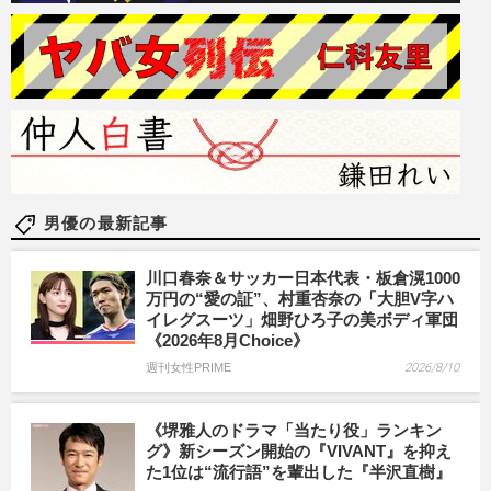
男優の最新記事
川口春奈＆サッカー日本代表・板倉滉1000
万円の“愛の証”、村重杏奈の「大胆V字ハ
イレグスーツ」畑野ひろ子の美ボディ軍団
《2026年8月Choice》
週刊女性PRIME
2026/8/10
《堺雅人のドラマ「当たり役」ランキン
グ》新シーズン開始の『VIVANT』を抑え
た1位は“流行語”を輩出した『半沢直樹』