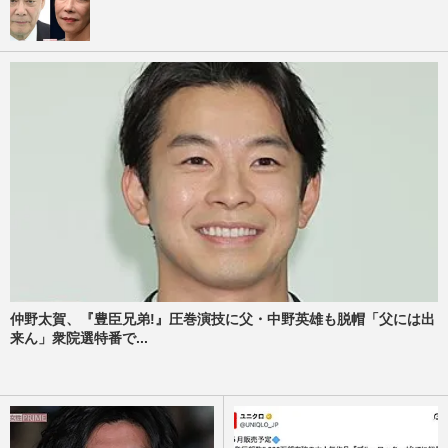
仲野太賀、『豊臣兄弟!』圧巻演技に父・中野英雄も脱帽「父には出
来ん」衆院選特番で...