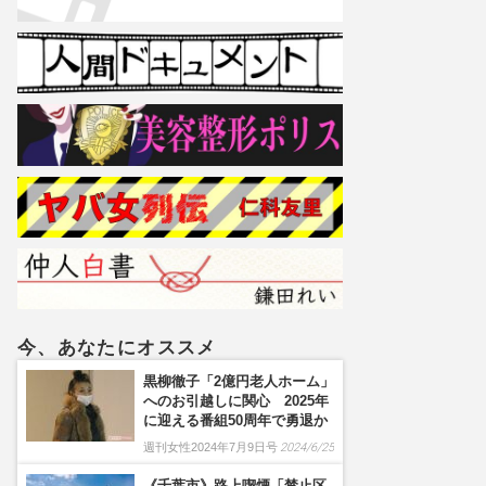
今、あなたにオススメ
黒柳徹子「2億円老人ホーム」
へのお引越しに関心 2025年
に迎える番組50周年で勇退か
週刊女性2024年7月9日号
2024/6/25
《千葉市》路上喫煙「禁止区