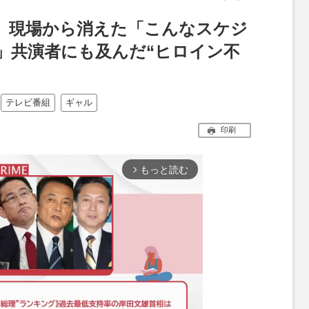
』現場から消えた「こんなスケジ
」共演者にも及んだ“ヒロイン不
テレビ番組
ギャル
印刷
もっと読む
arrow_forward_ios