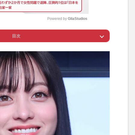
Powered by 
GliaStudios
目次
M
u
すび』のギャル物語
t
e
の影響