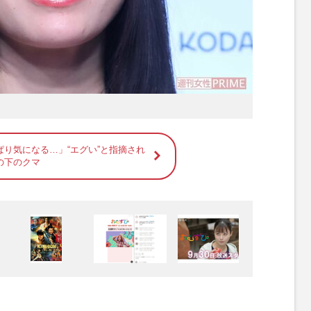
ぱり気になる…」“エグい”と指摘され
の下のクマ