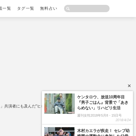
載一覧
タグ一覧
無料占い
×
ケンタロウ、放送10周年目
『男子ごはん』背景で「あき
」共演者にも及んだ“ヒロイン不在”の影響
らめない」リハビリ生活
週刊女性2018年5月8・15日号
2018/4/24
木村カエラが疾走！ セレブ幼