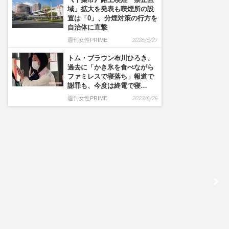
域」拡大を発表も喫煙所の設
置は「0」、分煙対策の行方を
自治体に直撃
週刊女性PRIME
2026/5/27
トム・ブラウン布川ひろき、
過去に「かき氷を食べながら
ファミレスで寝落ち」報道で
謝罪も、今度は終電で寝…
週刊女性PRIME
2023/6/29