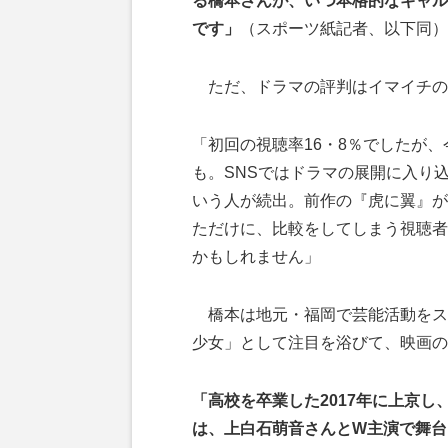
る橋本さんが、いつ本格的なギャル
です」
（スポーツ紙記者、以下同）
ただ、ドラマの評判はイマイチの
「初回の視聴率16・8％でしたが、
も。SNSではドラマの展開に入り込
いう人が続出。前作の『虎に翼』が
ただけに、比較をしてしまう視聴者
かもしれません」
橋本は地元・福岡で芸能活動をスタ
少女」として注目を浴びて、映画の
「高校を卒業した2017年に上京し
は、上白石萌音さんとW主演で舞台