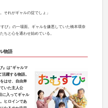
。それがギャルの掟でしょ」
むすび』の一場面。ギャルを嫌悪していた橋本環奈
たちと心を通わせ始めている。
ル物語
び』は“ギャルマ
て活躍する物語。
をはせ、自由奔
ていた主人公
週目に入ってギャル
。ヒロインであ