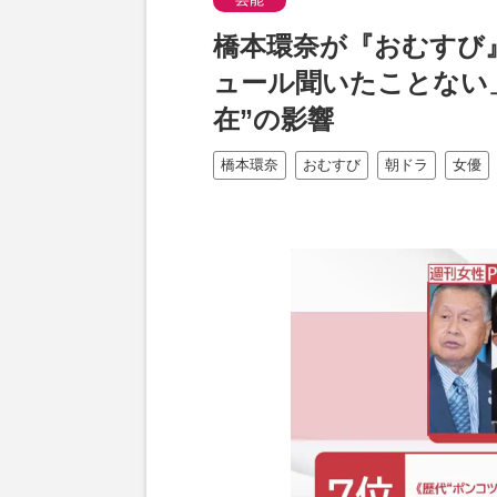
橋本環奈が『おむすび
ュール聞いたことない
在”の影響
橋本環奈
おむすび
朝ドラ
女優