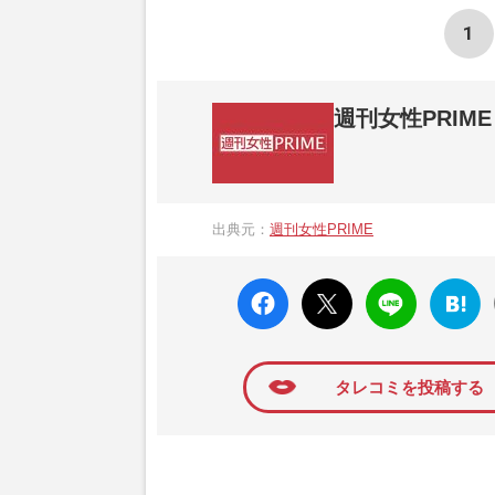
1
週刊女性PRIME
『週刊女性PRIME（シュージョプライム）
営する日本のニュースサイトです。『週刊女
出典元：
週刊女性PRIME
か、女性週刊誌『週刊女性』の誌面に掲載
高い題材の記事を、WEB向けにリライトし
faceboo
X ポス
LINE
はてな
k いい
ト
ブック
ね
マーク
に追加
タレコミを投稿する