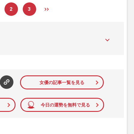
2
3
』は、2015年（平成27年）1月に開設された主婦と生活社が運
性PRIME』編集者が担当する連載陣の執筆記事を配信するほ
された記事から、インターネット利用者層にとって特に関心の
て配信しています！
女優の記事一覧を見る
今日の運勢を無料で見る