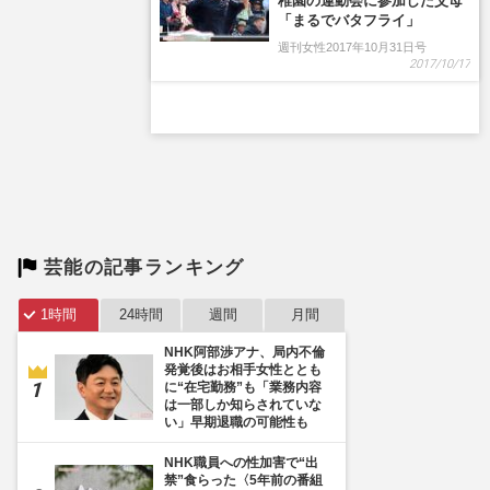
稚園の運動会に参加した父母
「まるでバタフライ」
週刊女性2017年10月31日号
2017/10/17
芸能の記事ランキング
1時間
24時間
週間
月間
NHK阿部渉アナ、局内不倫
発覚後はお相手女性ととも
に“在宅勤務”も「業務内容
は一部しか知らされていな
い」早期退職の可能性も
NHK職員への性加害で“出
禁”食らった〈5年前の番組