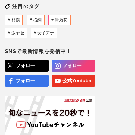
注目のタグ
相撲
横綱
貴乃花
激ヤセ
女子アナ
SNSで最新情報を発信中！
フォロー
フォロー
フォロー
公式Youtube