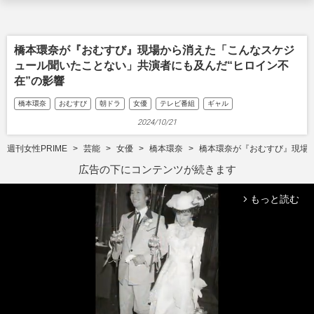
橋本環奈が『おむすび』現場から消えた「こんなスケジ
ュール聞いたことない」共演者にも及んだ“ヒロイン不
在”の影響
橋本環奈
おむすび
朝ドラ
女優
テレビ番組
ギャル
2024/10/21
週刊女性PRIME
芸能
女優
橋本環奈
橋本環奈が『おむすび』現場か
広告の下にコンテンツが続きます
もっと読む
arrow_forward_ios