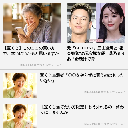
【宝くじ】このままの買い方
元『BE:FIRST』三山凌輝と“密
で、本当に当たると思いますか
会発覚”の元宝塚女優・花乃まり
あ「命懸けで育...
PR(合同会社デジタルファーム )
宝くじ当選者「〇〇をやらずに買うのはもった
いない」
PR(合同会社デジタルファーム )
【宝くじ当てたい方限定】もう外れるの、終わ
りにしませんか
PR(合同会社デジタルファーム )