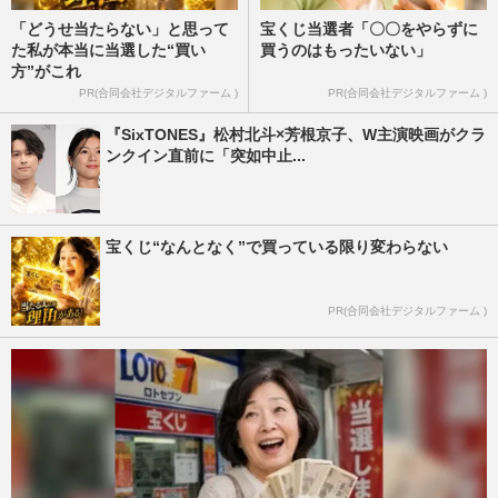
「どうせ当たらない」と思って
宝くじ当選者「〇〇をやらずに
た私が本当に当選した“買い
買うのはもったいない」
方”がこれ
PR(合同会社デジタルファーム )
PR(合同会社デジタルファーム )
『SixTONES』松村北斗×芳根京子、W主演映画がクラ
ンクイン直前に「突如中止...
宝くじ“なんとなく”で買っている限り変わらない
PR(合同会社デジタルファーム )