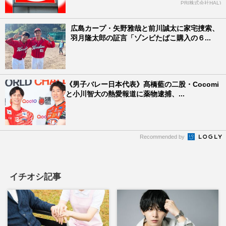
PR(株式会社HAL)
広島カープ・矢野雅哉と前川誠太に家宅捜索、
羽月隆太郎の証言「ゾンビたばこ購入の６...
《男子バレー日本代表》髙橋藍の二股・Cocomi
と小川智大の熱愛報道に薬物逮捕、...
Recommended by
イチオシ記事