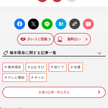
facebo
X ポス
LINE
はてな
コメン
ok い
ト
ブック
ト
いね
マーク
に追加
タレコミ投稿
無料占い
橋本環奈に関する記事一覧
『ダブルインパクト』司会の橋本環
橋本環奈
おむすび
朝ドラ
女優
奈、“胸元ブカブカドレス”のリベンジ成功
も…“濃いめ目元メイク”に違…
テレビ番組
ギャル
週刊女性PRIME
2026/7/24
女優の記事一覧を見る
橋本環奈『キングダム』レッドカーペット
のドレス姿に「ヒヤヒヤした」紅白に続き
指摘された“衣装問題”