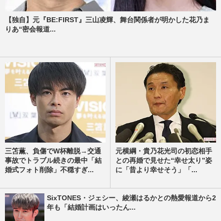
【独自】元『BE:FIRST』三山凌輝、舞台関係者が明かした花乃ま
りあ“密会報道...
三笘薫、負傷でW杯離脱→交通
元横綱・貴乃花光司の初恋相手
事故でトラブル続きの最中「結
との再婚で見せた“幸せ太り”姿
婚式フォト削除」不穏すぎ...
に「昔より幸せそう」「...
SixTONES・ジェシー、綾瀬はるかとの熱愛報道から2
年も「結婚計画はいったん...