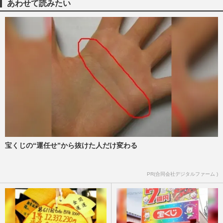
週刊女性PRIME
2026/6/5
あわせて読みたい
《冬ドラマよかった／がっかりランキン
グ》日曜劇場『リブート』が見事首位！
『冬のなんかさ』を抑えたワー…
週刊女性PRIME
2026/5/14
《NHK朝ドラ「途中で見るのやめた」ラ
ンキング》RADWIMPS主題歌の『あんぱ
ん』『ちむどんどん』を抑えたワ…
週刊女性2026年5月12日・19日号
2026/5/5
宝くじの“運任せ”から抜けた人だけ変わる
《「つまらなかった」女性刑事ドラマ
TOP10》深田恭子、多部未華子主演作を抑
えたワースト1位は橋本環奈が「…
PR(合同会社デジタルファーム )
週刊女性2026年4月21日号
2026/4/13