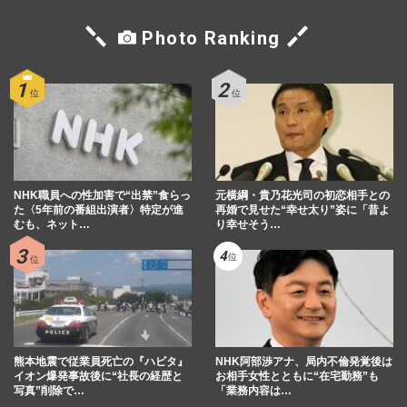
Photo Ranking
NHK職員への性加害で“出禁”食らっ
元横綱・貴乃花光司の初恋相手との
た〈5年前の番組出演者〉特定が進
再婚で見せた“幸せ太り”姿に「昔よ
むも、ネット…
り幸せそう…
熊本地震で従業員死亡の『ハビタ』
NHK阿部渉アナ、局内不倫発覚後は
イオン爆発事故後に“社長の経歴と
お相手女性とともに“在宅勤務”も
写真”削除で…
「業務内容は…