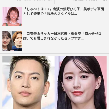
『しゃべくり007』出演の畑野ひろ子、美ボディ軍団
として登場で「抜群のスタイルは...
川口春奈＆サッカー日本代表・板倉滉「匂わせゼロ
婚」でも隠しきれなかったセレブすぎ...