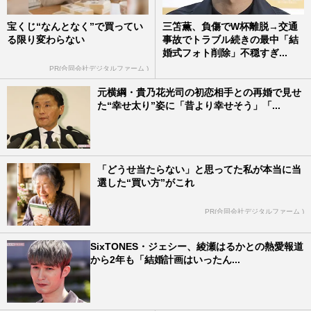
宝くじ“なんとなく”で買ってい
三笘薫、負傷でW杯離脱→交通
る限り変わらない
事故でトラブル続きの最中「結
婚式フォト削除」不穏すぎ...
PR(合同会社デジタルファーム )
元横綱・貴乃花光司の初恋相手との再婚で見せ
た“幸せ太り”姿に「昔より幸せそう」「...
「どうせ当たらない」と思ってた私が本当に当
選した“買い方”がこれ
PR(合同会社デジタルファーム )
SixTONES・ジェシー、綾瀬はるかとの熱愛報道
から2年も「結婚計画はいったん...