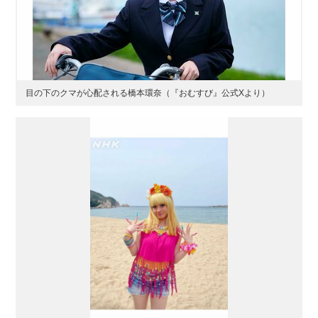
目の下のクマが心配される橋本環奈（『おむすび』公式Xより）