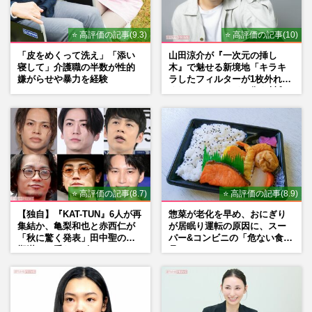
⭐ 高評価の記事(9.3)
⭐ 高評価の記事(10)
「皮をめくって洗え」「添い
山田涼介が『一次元の挿し
寝して」介護職の半数が性的
木』で魅せる新境地「キラキ
嫌がらせや暴力を経験
ラしたフィルターが1枚外れて
くれたら」アイドル像を封印
した覚悟
⭐ 高評価の記事(8.7)
⭐ 高評価の記事(8.9)
【独自】『KAT-TUN』6人が再
惣菜が老化を早め、おにぎり
集結か、亀梨和也と赤西仁が
が居眠り運転の原因に、スー
「秋に驚く発表」田中聖の刑
パー&コンビニの「危ない食
期満了と重なる“匂わせ”では
品」
ない理由