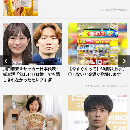
PR(株式会社MURA)
川口春奈＆サッカー日本代表・
【今すぐやって】60歳以上は〇
板倉滉「匂わせゼロ婚」でも隠
〇しないと金運が崩壊します
しきれなかったセレブすぎ...
PR(合同会社デジタルファーム )