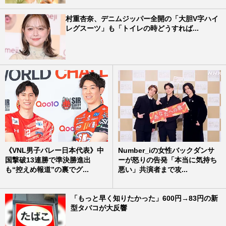
村重杏奈、デニムジッパー全開の「大胆V字ハイ
レグスーツ」も「トイレの時どうすれば...
《VNL男子バレー日本代表》中
Number_iの女性バックダンサ
国撃破13連勝で準決勝進出
ーが怒りの告発「本当に気持ち
も“控えめ報道”の裏でグ...
悪い」共演者まで攻...
「もっと早く知りたかった」600円→83円の新
型タバコが大反響