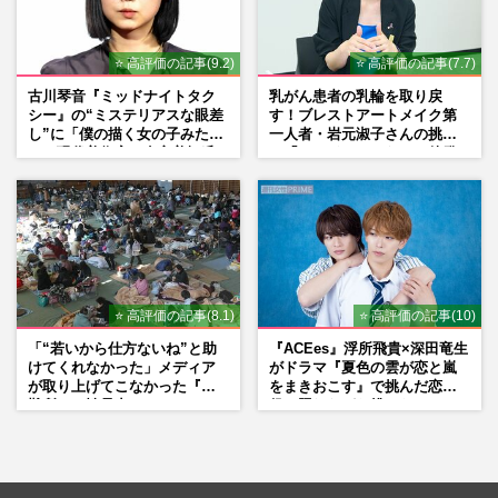
⭐ 高評価の記事(9.2)
⭐ 高評価の記事(7.7)
古川琴音『ミッドナイトタク
乳がん患者の乳輪を取り戻
シー』の“ミステリアスな眼差
す！ブレストアートメイク第
し”に「僕の描く女の子みた
一人者・岩元淑子さんの挑戦
い」現代美術家・奈良美智氏
と「ハードルしかない」啓発
もSNSで“公認”
の“壁”
⭐ 高評価の記事(8.1)
⭐ 高評価の記事(10)
「“若いから仕方ないね”と助
『ACEes』浮所飛貴×深田竜生
けてくれなかった」メディア
がドラマ『夏色の雲が恋と嵐
が取り上げてこなかった『避
をまきおこす』で挑んだ恋人
難所での性暴力』
役、照れながら挑んだキュン
シーン秘話