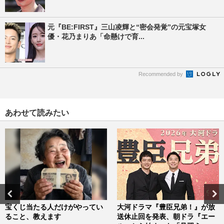
元『BE:FIRST』三山凌輝と“密会発覚”の元宝塚女
優・花乃まりあ「命懸けで育...
Recommended by
あわせて読みたい
宝くじ当たる人だけがやってい
大河ドラマ『豊臣兄弟！』が放
ること、教えます
送休止回を発表、朝ドラ『エー