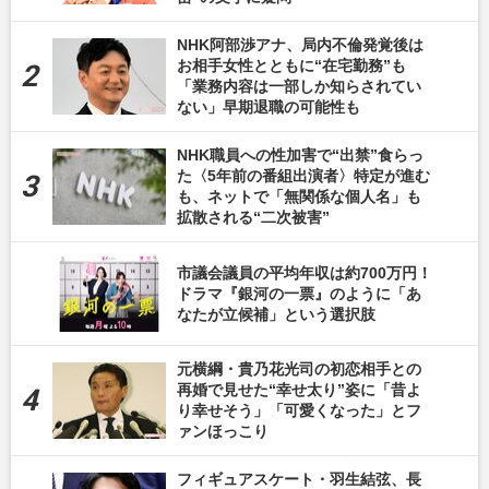
NHK阿部渉アナ、局内不倫発覚後は
お相手女性とともに“在宅勤務”も
「業務内容は一部しか知らされてい
ない」早期退職の可能性も
NHK職員への性加害で“出禁”食らっ
た〈5年前の番組出演者〉特定が進む
も、ネットで「無関係な個人名」も
拡散される“二次被害”
市議会議員の平均年収は約700万円！
ドラマ『銀河の一票』のように「あ
なたが立候補」という選択肢
元横綱・貴乃花光司の初恋相手との
再婚で見せた“幸せ太り”姿に「昔よ
り幸せそう」「可愛くなった」とフ
ァンほっこり
フィギュアスケート・羽生結弦、長