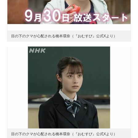
目の下のクマが心配される橋本環奈（『おむすび』公式Xより）
目の下のクマが心配される橋本環奈（『おむすび』公式Xより）