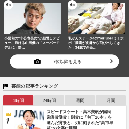
小栗旬の“非公表長女”が顔隠しデビ
乳がんステージ4のYouTuberミミポ
ュー、透ける山田優の「スーパーモ
ポ「腫瘍が皮膚から飛び出してき
デルに」野…
た」34歳で余命…
7位以降を見る
芸能の記事ランキング
1時間
24時間
週間
月間
スピードスケート・高木美帆が国民
栄誉賞受賞！副賞に「包丁10本」を
選んだ背景と、刃に刻まれた“高市早
苗”の文字に疑問