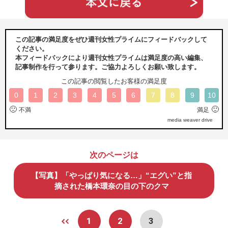
この記事の満足度をぜひ週刊女性プライムにフィードバックして
ください。
本フィードバックにより週刊女性プライムは満足度の高い編集、
記事制作を行って参ります。ご協力よろしくお願い致します。
この記事の閲覧したお客様の満足度
0
1
2
3
4
5
6
7
8
9
10
🙁
🙂
不満
満足
media weaver drive
次のページは
【写真】「やっぱり気になる…」“エグい”と指
摘された橋本環奈の目の下のクマ
1
2
3