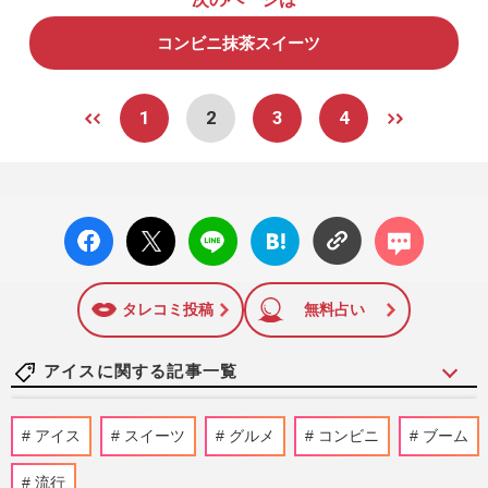
コンビニ抹茶スイーツ
1
2
3
4
facebo
X ポス
LINE
はてな
コメン
ok い
ト
ブック
ト
いね
マーク
に追加
タレコミ投稿
無料占い
アイスに関する記事一覧
《期間限定》組み合わせは648通り！自分
アイス
スイーツ
グルメ
コンビニ
ブーム
で作る『my 雪見だいふく』開店、ロッテ
広報が明かした“意外な課題…
流行