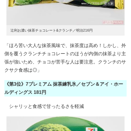
辻利お濃い抹茶チョコレート&クランチ／明治216円
「ほろ苦い大人な抹茶風味で、抹茶度は高め！しかし、外
側を覆うクランチチョコレートのほうが内側の抹茶より主
張が強いため、チョコが苦手な人は要注意。クランチのサ
クサク食感は◎」
《第3位》7プレミアム 抹茶練乳氷／セブン＆アイ・ホー
ルディングス 181円
シャリッと食感で甘ったるさを軽減