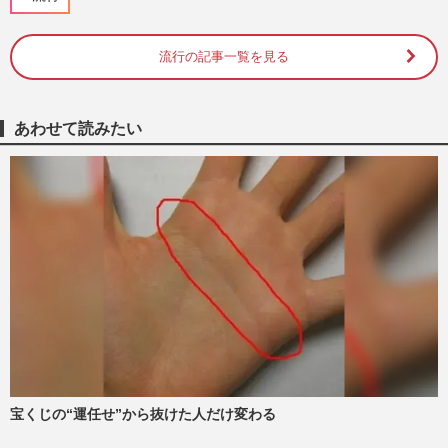
週刊女性PRIME
2026/6/5
流行の記事一覧を見る
《30周年のポケモン×ガリガリ君》“御三
家”＆“伝説”勢揃いのオリジナルグッズに
ファン熱視線も、指摘さ…
週刊女性PRIME
2026/6/1
あわせて読みたい
明治『スーパーカップ チョコミント』が
『スーハーカップ』に！「気付かれるのが
早かった」担当者に聞いた…
週刊女性PRIME
2026/3/25
コンビニ大手3社のひんやりスイーツ頂上
対決！専門家2人が「ぶっちぎり」大絶賛
したおすすめシリーズ
週刊女性2024年6月25日号
2024/6/14
宝くじの“運任せ”から抜けた人だけ変わる