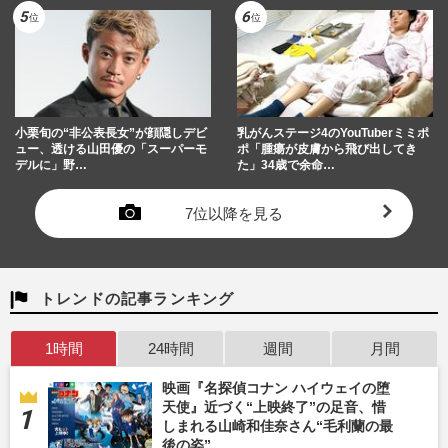
小栗旬の“非公表長女”が顔隠しデビ
乳がんステージ4のYouTuberミミポ
ュー、透ける山田優の「スーパーモ
ポ「腫瘍が皮膚から飛び出してき
デルに」野…
た」34歳で余命…
7位以降を見る
トレンドの記事ランキング
1時間
24時間
週間
月間
映画『名探偵コナン ハイウェイの堕
天使』近づく“上映終了”の足音、惜
しまれる山崎和佳奈さん“毛利蘭の最
後の姿”