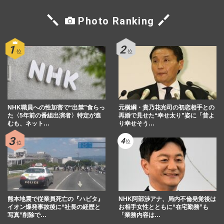
Photo Ranking
NHK職員への性加害で“出禁”食らっ
元横綱・貴乃花光司の初恋相手との
た〈5年前の番組出演者〉特定が進
再婚で見せた“幸せ太り”姿に「昔よ
むも、ネット…
り幸せそう…
熊本地震で従業員死亡の『ハビタ』
NHK阿部渉アナ、局内不倫発覚後は
イオン爆発事故後に“社長の経歴と
お相手女性とともに“在宅勤務”も
写真”削除で…
「業務内容は…