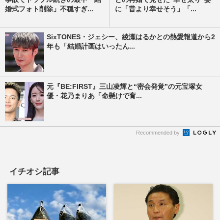
婚式フォト削除」不穏すぎ...
に「昔より幸せそう」「...
SixTONES・ジェシー、綾瀬はるかとの熱愛報道から2
年も「結婚計画はいったん...
元『BE:FIRST』三山凌輝と“密会発覚”の元宝塚女
優・花乃まりあ「命懸けで育...
Recommended by
イチオシ記事