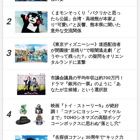
くまモンそっくり「パクリかと思っ
たら公認」台湾・高雄熊が本家よ
り“可愛い”と反響、熊本県に聞いた
意外な交流関係
《東京ディズニーシー》迷惑配信者
が閉園後“居残り”で暗闇逃走劇「ど
うやって残った?」の疑問をオリエン
タルランドに直撃
市議会議員の平均年収は約700万円！
ドラマ『銀河の一票』のように「あ
なたが立候補」という選択肢
映画『トイ・ストーリー5』が絶好
調！「コナンにヨッシー、マイケル
まで」TOHOシネマズの高額ポップ
コーンボックスに思わぬ“落とし穴”
『名探偵コナン』30周年で“キック力