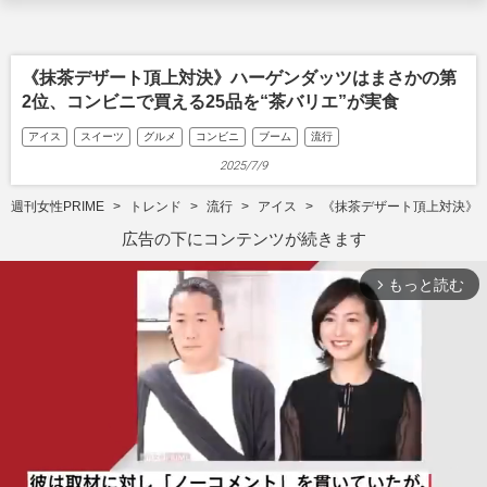
《抹茶デザート頂上対決》ハーゲンダッツはまさかの第
2位、コンビニで買える25品を“茶バリエ”が実食
アイス
スイーツ
グルメ
コンビニ
ブーム
流行
2025/7/9
週刊女性PRIME
トレンド
流行
アイス
《抹茶デザート頂上対決》ハ
広告の下にコンテンツが続きます
もっと読む
arrow_forward_ios