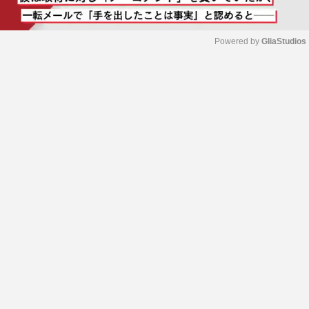
Powered by 
GliaStudios
M
u
t
e