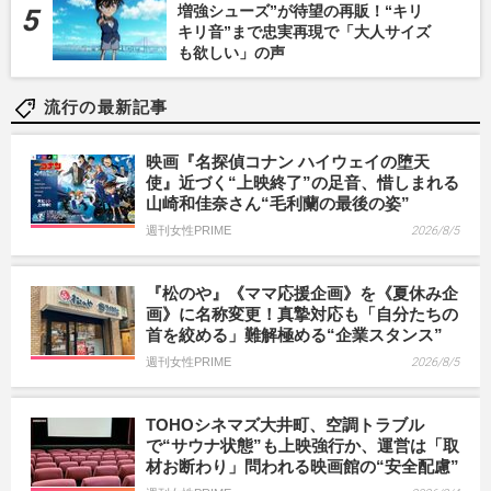
増強シューズ”が待望の再販！“キリ
キリ音”まで忠実再現で「大人サイズ
も欲しい」の声
流行の最新記事
映画『名探偵コナン ハイウェイの堕天
使』近づく“上映終了”の足音、惜しまれる
山崎和佳奈さん“毛利蘭の最後の姿”
週刊女性PRIME
2026/8/5
『松のや』《ママ応援企画》を《夏休み企
画》に名称変更！真摯対応も「自分たちの
首を絞める」難解極める“企業スタンス”
週刊女性PRIME
2026/8/5
TOHOシネマズ大井町、空調トラブル
で“サウナ状態”も上映強行か、運営は「取
材お断わり」問われる映画館の“安全配慮”