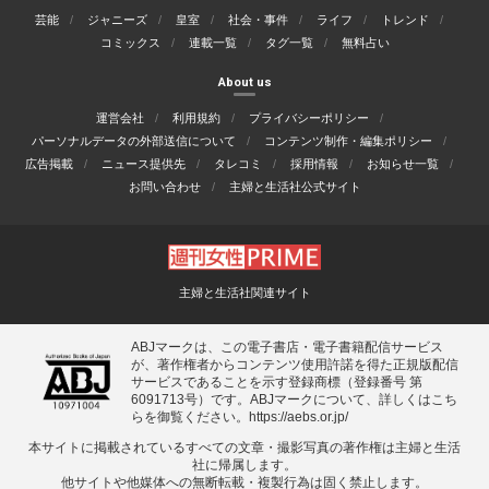
芸能
ジャニーズ
皇室
社会・事件
ライフ
トレンド
コミックス
連載一覧
タグ一覧
無料占い
About us
運営会社
利用規約
プライバシーポリシー
パーソナルデータの外部送信について
コンテンツ制作・編集ポリシー
広告掲載
ニュース提供先
タレコミ
採用情報
お知らせ一覧
お問い合わせ
主婦と生活社公式サイト
主婦と生活社関連サイト
ABJマークは、この電子書店・電子書籍配信サービス
が、著作権者からコンテンツ使用許諾を得た正規版配信
サービスであることを示す登録商標（登録番号 第
6091713号）です。ABJマークについて、詳しくはこち
らを御覧ください。
https://aebs.or.jp/
本サイトに掲載されているすべての⽂章・撮影写真の著作権は主婦と⽣活
社に帰属します。
他サイトや他媒体への無断転載・複製⾏為は固く禁⽌します。