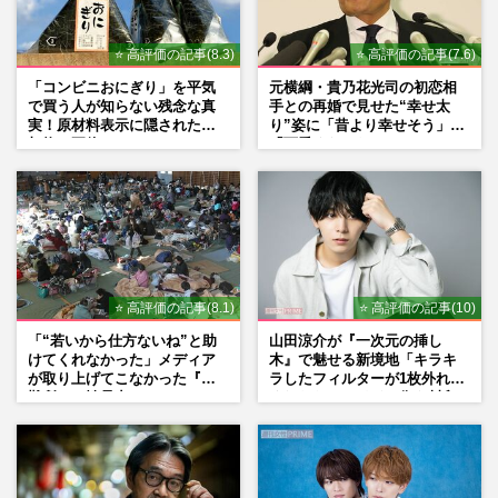
⭐ 高評価の記事(8.3)
⭐ 高評価の記事(7.6)
「コンビニおにぎり」を平気
元横綱・貴乃花光司の初恋相
で買う人が知らない残念な真
手との再婚で見せた“幸せ太
実！原材料表示に隠された添
り”姿に「昔より幸せそう」
加物の正体
「可愛くなった」とファンほ
っこり
⭐ 高評価の記事(8.1)
⭐ 高評価の記事(10)
「“若いから仕方ないね”と助
山田涼介が『一次元の挿し
けてくれなかった」メディア
木』で魅せる新境地「キラキ
が取り上げてこなかった『避
ラしたフィルターが1枚外れて
難所での性暴力』
くれたら」アイドル像を封印
した覚悟