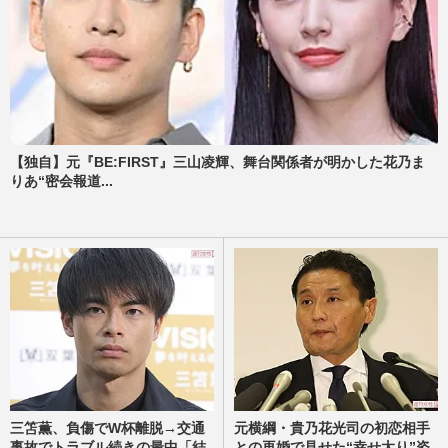
【独自】元『BE:FIRST』三山凌輝、舞台関係者が明かした花乃ま
りあ“密会報道...
三笘薫、負傷でW杯離脱→交通
元横綱・貴乃花光司の初恋相手
事故でトラブル続きの最中「結
との再婚で見せた“幸せ太り”姿