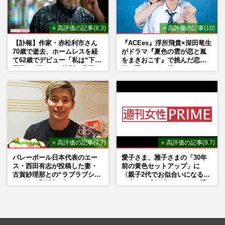
⭐ 高評価の記事(8.3)
⭐ 高評価の記事(10)
【訃報】作家・赤松利市さん
『ACEes』浮所飛貴×深田竜生
70歳で逝去、ホームレスを経
がドラマ『夏色の雲が恋と嵐
て62歳でデビュー「私は“下級
をまきおこす』で挑んだ恋人
国民”。死ぬまで差別と貧困を
役、照れながら挑んだキュン
書き続けます」壮絶人生
シーン秘話
⭐ 高評価の記事(7.7)
⭐ 高評価の記事(9.7)
バレーボール日本代表のエー
愛子さま、雅子さまの「30年
ス・西田有志が投稿した妻・
前の黄色セットアップ」に
古賀紗理那との“ラブラブショ
〈親子2代でお似合いになる〉
ット”に「絶対に今じゃない」
の声、ご成婚時のドレスも手
「空気読んで」ネット上で批
がけた森英恵さんとの絆
判殺到の理由