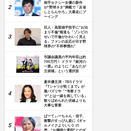
相手セクシー女優の新作
が“野球ネタ”満載で「反省
しとらんやろ」大暴走にブ
ーイング
巨人・高梨雄平投手に”お泊
まり不倫”報道も「ゾンビの
せいで不倫がかわいく見え
る」ファンの反応が示す野
球界の“不祥事慣れ”
市議会議員の平均年収は約
700万円！ ドラマ『銀河の
一票』のように「あなたが
立候補」という選択肢
蒼井優主演・TBSドラマ
『Tシャツが乾くまで』が
激バズリ中「“考察ドラ
マ”とは一線を画している」
散りばめられた伏線よりも
大事な要素
ぱーてぃーちゃん・信子、
衝撃のすっぴん姿に《ギャ
ルメイクよりいい》の
声…“お嬢様な素顔”とのギ