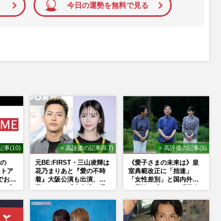
今日の運勢を無料で見る
事(10)
⭐ 高評価の記事(8.7)
⭐ 高評価の記事(9)
の
元BE:FIRST・三山凌輝は
《愛子さまの未来は》皇
ットア
花乃まりあと『愛の不時
室典範改正に「拙速」
でお似
着』大阪公演も出演、趣
「女性差別」と国内外か
ご成
里はドラマ『大空港』番
ら異論…残された「再改
けた
宣行脚に「メンタル強す
正」の道
ぎ」の実情