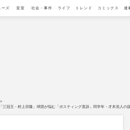
ニーズ
皇室
社会・事件
ライフ
トレンド
コミックス
連
「三冠王・村上宗隆」球団が悩む「ポスティング直訴」同学年・才木浩人の