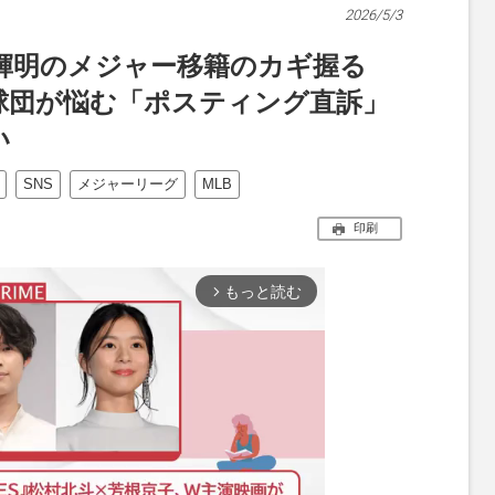
2026/5/3
輝明のメジャー移籍のカギ握る
球団が悩む「ポスティング直訴」
い
SNS
メジャーリーグ
MLB
印刷
もっと読む
arrow_forward_ios