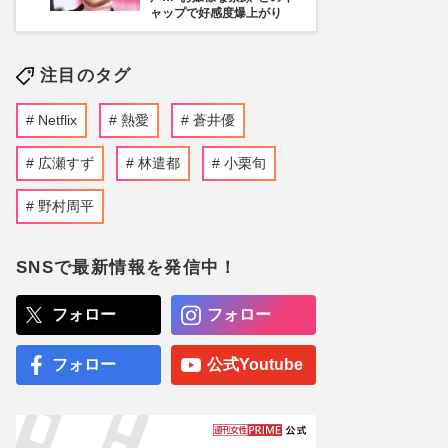
ャップで好感度爆上がり
注目のタグ
Netflix
熱愛
蒼井優
広瀬すず
林遣都
小栗旬
野村周平
SNSで最新情報を発信中！
フォロー
フォロー
フォロー
公式Youtube