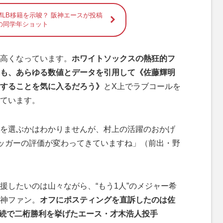
LB移籍を示唆？ 阪神エースが投稿
の同学年ショット
高くなっています。
ホワイトソックスの熱狂的フ
も、あらゆる数値とデータを引用して《佐藤輝明
することを気に入るだろう》
とX上でラブコールを
ています。
を選ぶかはわかりませんが、村上の活躍のおかげ
ラッガーの評価が変わってきていますね」（前出・野
したいのは山々ながら、“もう1人”のメジャー希
神ファン。
オフにポスティングを直訴したのは佐
年連続で二桁勝利を挙げたエース・才木浩人投手