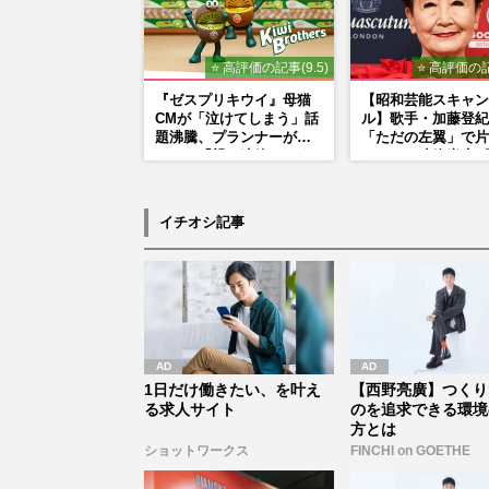
だった
⭐ 高評価の記事(9.5)
⭐ 高評価の記
『ゼスプリキウイ』母猫
【昭和芸能スキャン
CMが「泣けてしまう」話
ル】歌手・加藤登紀
題沸騰、プランナーが明
「ただの左翼」で片
かした「親に連絡したく
られない凄絶半生《
なる」制作秘話
闘争、獄中結婚、別
内ゲバ事件》
イチオシ記事
1日だけ働きたい、を叶え
【西野亮廣】つくり
る求人サイト
のを追求できる環境
方とは
ショットワークス
FINCHI on GOETHE