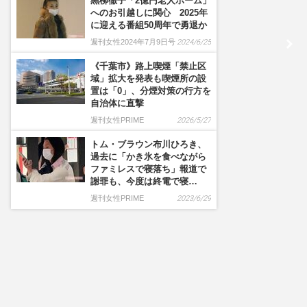
黒柳徹子「2億円老人ホーム」
へのお引越しに関心 2025年
に迎える番組50周年で勇退か
週刊女性2024年7月9日号
2024/6/25
《千葉市》路上喫煙「禁止区
域」拡大を発表も喫煙所の設
置は「0」、分煙対策の行方を
自治体に直撃
週刊女性PRIME
2026/5/27
トム・ブラウン布川ひろき、
過去に「かき氷を食べながら
ファミレスで寝落ち」報道で
謝罪も、今度は終電で寝…
週刊女性PRIME
2023/6/29