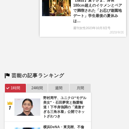
【独自】愛子さま、身長
180cm超えのイケメンとペア
で満喫された「お忍び遊園地
デート」学生最後の夏休み
は…
週刊女性2023年10月3日号
2023/9/20
芸能の記事ランキング
1時間
24時間
週間
月間
野村周平、ユニクロ“モデル
美女”・石田夢実と熱愛報
道！下半身強調の「過激す
ぎる三角水着」公開でネッ
トざわつき
横浜DeNA・東克樹、不倫