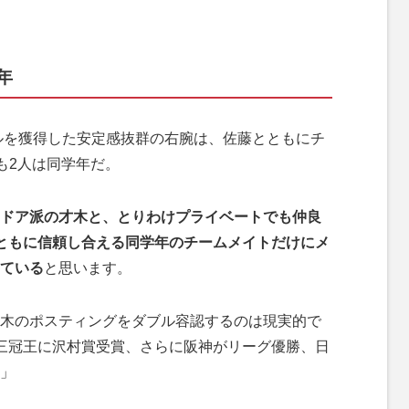
年
ルを獲得した安定感抜群の右腕は、佐藤とともにチ
も2人は同学年だ。
ドア派の才木と、とりわけプライベートでも仲良
ともに信頼し合える同学年のチームメイトだけにメ
ている
と思います。
木のポスティングをダブル容認するのは現実的で
三冠王に沢村賞受賞、さらに阪神がリーグ優勝、日
」