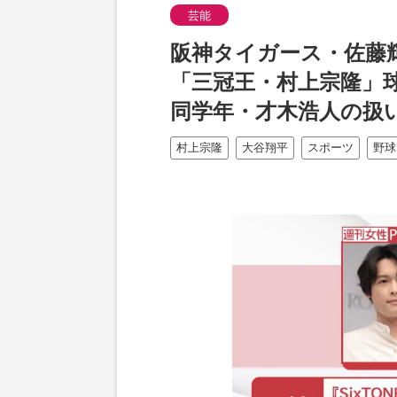
芸能
阪神タイガース・佐藤
「三冠王・村上宗隆」
同学年・才木浩人の扱
村上宗隆
大谷翔平
スポーツ
野球