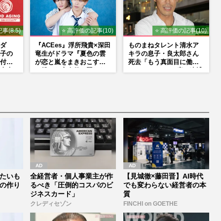
事(8.5)
⭐ 高評価の記事(10)
⭐ 高評価の記事(10)
ダ
『ACEes』浮所飛貴×深田
ものまねタレント清水ア
子の
竜生がドラマ『夏色の雲
キラの息子・良太郎さん
付け
が恋と嵐をまきおこす』
死去「もう真面目に働い
東大
で挑んだ恋人役、照れな
ているので」、2度の逮捕
荘で
がら挑んだキュンシーン
も諦めなかった芸能界“波
秘話
乱に満ちた37年”
たいも
全経営者・個人事業主が作
【見城徹×藤田晋】AI時代
の作り
るべき「圧倒的コスパのビ
でも変わらない経営者の本
ジネスカード」
質
クレディセゾン
FINCHI on GOETHE