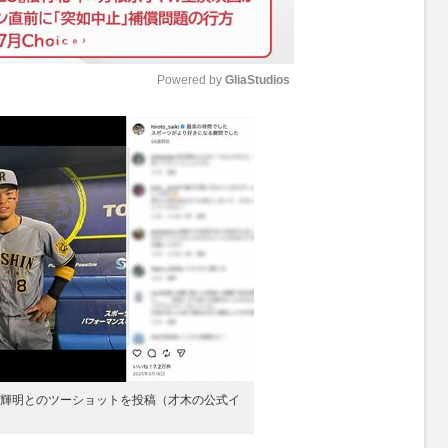
Powered by 
GliaStudios
M
u
t
e
輝明とのツーショットを投稿（才木の公式イ