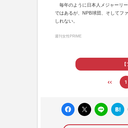
毎年のように日本人メジャーリー
ではあるが、NPB球団、そしてフ
しれない。
週刊女性PRIME
【
1
faceboo
X ポス
LINE
はてな
k いい
ト
ブック
ね
マーク
に追加