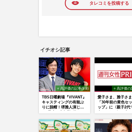
タレコミを投稿する
イチオシ記事
⭐ 高評価の記事(9.8)
⭐ 高評価の記
TBS日曜劇場『VIVANT』
愛子さま、雅子さま
キャスティングの有能ぶ
「30年前の黄色セ
りに脱帽！堺雅人演じ
ップ」に〈親子2代
る“乃木の青年期”役は、
合いになる〉の声、
そっくり説根強い
婚時のドレスも手が
Mr.Children桜井和寿のバ
森英恵さんとの絆
ンドマン長男・櫻井海音