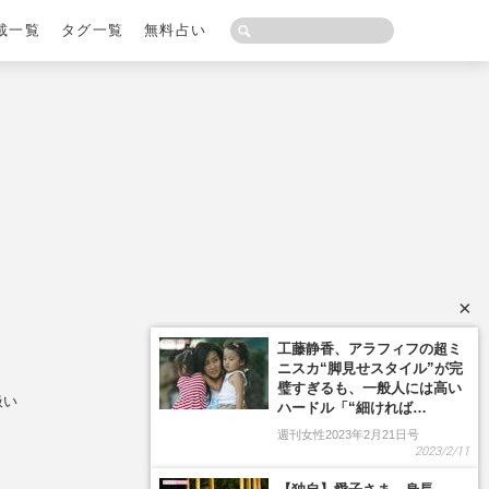
載一覧
タグ一覧
無料占い
×
工藤静香、アラフィフの超ミ
ニスカ“脚見せスタイル”が完
璧すぎるも、一般人には高い
扱い
ハードル「“細ければ…
週刊女性2023年2月21日号
2023/2/11