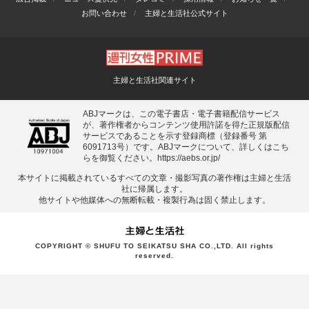
お問い合わせ
主婦と生活社公式サイト
主婦と生活社関連サイト
ABJマークは、この電子書店・電子書籍配信サービス
が、著作権者からコンテンツ使用許諾を得た正規版配信
サービスであることを示す登録商標（登録番号 第
6091713号）です。ABJマークについて、詳しくはこち
らを御覧ください。
https://aebs.or.jp/
本サイトに掲載されているすべての⽂章・撮影写真の著作権は主婦と⽣活
社に帰属します。
他サイトや他媒体への無断転載・複製⾏為は固く禁⽌します。
COPYRIGHT © SHUFU TO SEIKATSU SHA CO.,LTD. All rights
reserved.