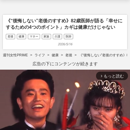
《“後悔しない”老後のすすめ》82歳医師が語る「幸せに
するための4つのポイント」カギは健康だけじゃない
老後
健康
マネー
家族
介護
医師
2026/5/16
週刊女性PRIME
ライフ
健康
老後
《“後悔しない”老後のすすめ》
広告の下にコンテンツが続きます
もっと読む
arrow_forward_ios