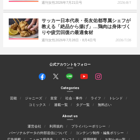
週刊女性2026年7月21日号
2026/8/1
サッカー日本代表・長友佑都専属シェフが
教える「絶品から揚げ」…鶏肉は身体づく
りや疲労回復の最適食材
週刊女性2026年7月28日・8月4日号
2026/7/26
公式アカウントをフォロー
Categories
芸能
ジャニーズ
皇室
社会・事件
ライフ
トレンド
コミックス
連載一覧
タグ一覧
無料占い
About us
運営会社
利用規約
プライバシーポリシー
パーソナルデータの外部送信について
コンテンツ制作・編集ポリシー
広告掲載
ニュース提供先
タレコミ
採用情報
お知らせ一覧