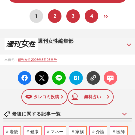
1
2
3
4
週刊女性編集部
1957年3月6日に日本で最初に創刊された女性週刊誌。芸能ゴ
出典元：
週刊女性2026年5月26日号
シップや事件、皇室の話題、感動ドキュメント、美容・健
康・グルメ・占いに関する情報を発信している。2017年12月
facebo
X ポス
LINE
はてな
コメン
12日号で「眞子さま嫁ぎ先の“義母”が抱える400万円超の“借金
ok い
ト
ブック
ト
トラブル”」報道をスクープ。この一報から約2か月後、宮内庁
いね
マーク
は結婚延期を発表。同記事は2018年の「編集者が選ぶ雑誌ジ
に追加
ャーナリズム賞」大賞を受賞した。毎週火曜日発売。
タレコミ投稿
無料占い
老後に関する記事一覧
【訃報】板東英二さん『世界ふしぎ発
老後
健康
マネー
家族
介護
医師
見！』の最終回にもVTR登場のみ、行方不