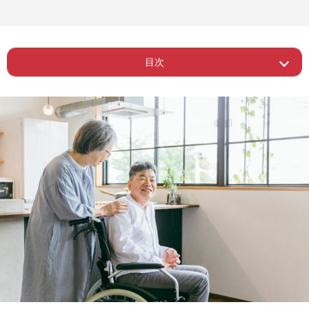
目次
ー 健康だけじゃ足りない！ 老後を幸
Page 1
せにする秘訣
ー こじれた人間関係が介護や医療の質
Page 2
を下げる
Page 3
ー 中野先生が心がけている日々の習慣