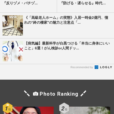
『反りヅメ・バチヅ...
『防げる・遅らせる』時代
へ、...
《「高級老人ホーム」の実態》入居一時金2億円、憧
れの“終の棲家”の魅力と注意点「...
【病気編】最新科学が白黒つける「本当に身体にいい
こと」6選！がん検診or人間ドッ...
Recommended by
Photo Ranking