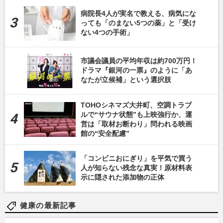
病院長4人が実名で教える、病気にな
っても「のまない5つの薬」と「受け
ない4つの手術」
市議会議員の平均年収は約700万円！
ドラマ『銀河の一票』のように「あ
なたが立候補」という選択肢
TOHOシネマズ大井町、空調トラブ
ルで“サウナ状態”も上映強行か、運
営は「取材お断わり」問われる映画
館の“安全配慮”
「コンビニおにぎり」を平気で買う
人が知らない残念な真実！原材料表
示に隠された添加物の正体
健康の最新記事