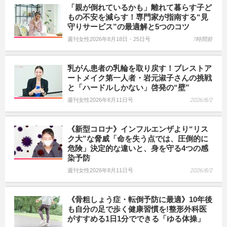
「親が倒れているかも」離れて暮らす子ど
もの不安を減らす！専門家が指南する“見
守りサービス”の最適解と5つのコツ
週刊女性2026年8月18日・25日号
7時間前
乳がん患者の乳輪を取り戻す！ブレストア
ートメイク第一人者・岩元淑子さんの挑戦
と「ハードルしかない」啓発の“壁”
週刊女性2026年8月11日号
2026/8/2
《新型コロナ》インフルエンザより“リス
ク大”な脅威「命を失う点では、圧倒的に
危険」決定的な違いと、身を守る4つの感
染予防
週刊女性2026年8月11日号
2026/8/2
《骨粗しょう症・転倒予防に最適》10年後
も自分の足で歩く健康習慣を!整形外科医
がすすめる1日1分でできる「ゆる体操」