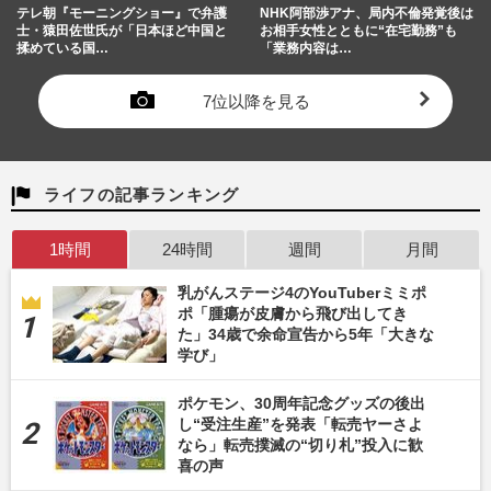
テレ朝『モーニングショー』で弁護
NHK阿部渉アナ、局内不倫発覚後は
士・猿田佐世氏が「日本ほど中国と
お相手女性とともに“在宅勤務”も
揉めている国…
「業務内容は…
7位以降を見る
ライフの記事ランキング
1時間
24時間
週間
月間
乳がんステージ4のYouTuberミミポ
ポ「腫瘍が皮膚から飛び出してき
た」34歳で余命宣告から5年「大きな
学び」
ポケモン、30周年記念グッズの後出
し“受注生産”を発表「転売ヤーさよ
なら」転売撲滅の“切り札”投入に歓
喜の声