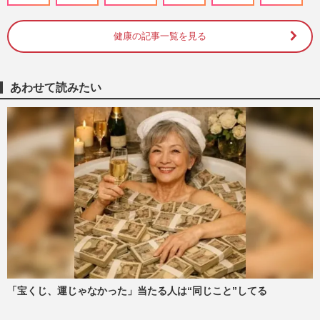
明の彼に残された道「介護施設…
週刊女性PRIME
2026/7/28
健康の記事一覧を見る
飯島直子主演ドラマ『こないだおばさんっ
て言われたよ』が描く“夫も子どももお金
あわせて読みたい
もない”50代のリアルな不…
週刊女性PRIME
2026/6/23
《老後のお金》55歳からの15年が分かれ
道…完全リタイアを遅らせて資金が必要な
期間を縮める方法
週刊女性2026年6月23日号
2026/6/14
《60歳からの“人間関係”見直し術》人生後
半戦のカギは「穏やかでいられること」友
人・パートナー・親子……
週刊女性2026年6月23日号
2026/6/13
「宝くじ、運じゃなかった」当たる人は“同じこと”してる