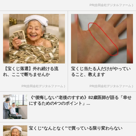
《「介護うつ」から抜け出す思考法》「育
PR(合同会社デジタルファーム )
ててもらった恩返し」は危険、責任感のあ
る人ほど注意したい“思い…
週刊女性2026年5月26日号
2026/5/17
【宝くじ落選】外れ続ける流
宝くじ当たる人だけがやってい
れ、ここで断ちませんか
ること、教えます
PR(合同会社デジタルファーム )
PR(合同会社デジタルファーム )
《“後悔しない”老後のすすめ》82歳医師が語る「幸せ
にするための4つのポイント」...
宝くじ“なんとなく”で買っている限り変わらない