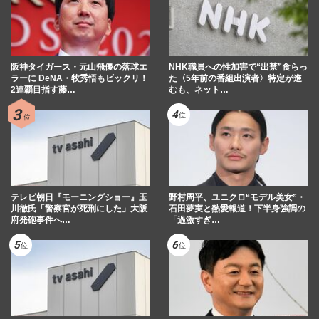
阪神タイガース・元山飛優の落球エ
NHK職員への性加害で“出禁”食らっ
ラーに DeNA・牧秀悟もビックリ！
た〈5年前の番組出演者〉特定が進
2連覇目指す藤…
むも、ネット…
テレビ朝日『モーニングショー』玉
野村周平、ユニクロ“モデル美女”・
川徹氏「警察官が死刑にした」大阪
石田夢実と熱愛報道！下半身強調の
府発砲事件へ…
「過激すぎ…