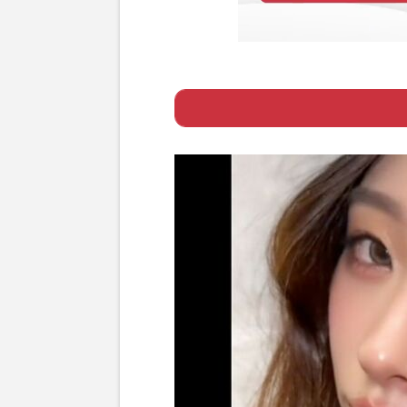
Page 1
ー 「恨みを買う
Page 2
ー 最近はイチゴ