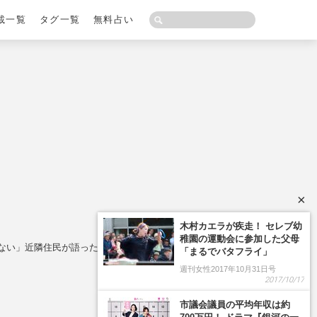
載一覧
タグ一覧
無料占い
×
ない」近隣住民が語った“地元で有名な一家”の人柄