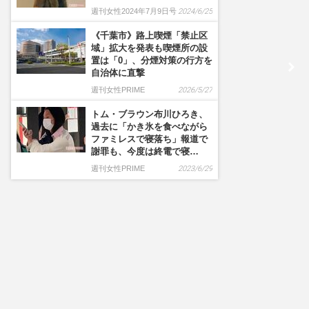
週刊女性2024年7月9日号
2024/6/25
《千葉市》路上喫煙「禁止区
域」拡大を発表も喫煙所の設
置は「0」、分煙対策の行方を
自治体に直撃
週刊女性PRIME
2026/5/27
トム・ブラウン布川ひろき、
過去に「かき氷を食べながら
ファミレスで寝落ち」報道で
謝罪も、今度は終電で寝…
週刊女性PRIME
2023/6/29