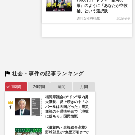
社会・事件の記事ランキング
1時間
24時間
週間
月間
福岡県議会の“ドン”蔵内勇
夫議長、炎上続きの中「ネ
パールは天国だった」震災
無視の不謹慎発言で「地獄
に落ちろ」国民憤慨
《滋賀県・彦根総合高校》
野球部員が“集団万引き”で