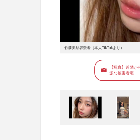
竹前美結容疑者（本人TikTokより）
【写真】近隣か
派な被害者宅