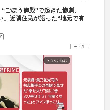
》“ごぼう御殿”で起きた惨劇、
い」近隣住民が語った“地元で有
察
印刷
もっと読む
arrow_forward_ios