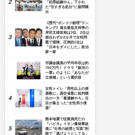
「犯罪組織やん」下され
た“甘すぎる処分”に疑問噴
出
《歴代“ポンコツ総理”ラン
キング》過去最低支持率の
岸田文雄首相は3位、2位は
就任わずか2か月で女性問
題で退陣、圧倒的1位は
「日本をダメにした」政治
家一家
市議会議員の平均年収は約
700万円！ ドラマ『銀河の
一票』のように「あなたが
立候補」という選択肢
女性トイレ「男性以上の便
器数に」国交省案に批判噴
出の一方「最適解やろ」注
目が集まった“女性用小便
器”
熊本地震で従業員死亡の
『ハビタ』イオン爆発事故
後に“社長の経歴と写真”削
除で「逃げようとしてる」