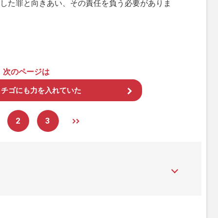
した罪と向きあい、その責任を負う必要がありま
次のページは
イチゴにも力を入れていた
2
3
』は、2015年（平成27年）1月に開設された主婦と生活社が運
性PRIME』編集者が担当する連載陣の執筆記事を配信するほ
された記事から、インターネット利用者層にとって特に関心の