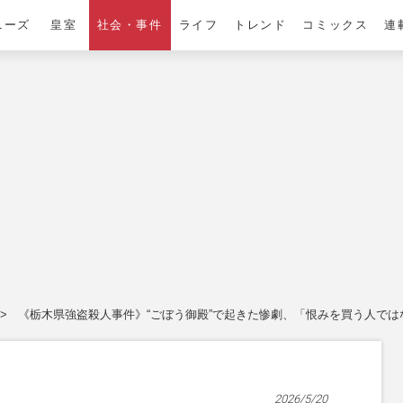
ニーズ
皇室
社会・事件
ライフ
トレンド
コミックス
連
《栃木県強盗殺人事件》“ごぼう御殿”で起きた惨劇、「恨みを買う人では
2026/5/20