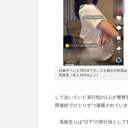
妊娠中？にもTikTokでダンスを踊る竹前美結
容疑者（本人TikTokより）
して歩いていた実行犯の1人が警察
間連続でひとりずつ逮捕されていき
高校生らは“川下”の実行役として