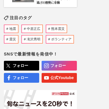
逃げの態勢に非難
注目のタグ
地震
中居正広
熊本震災
震災
滝沢秀明
ボランティア
SNSで最新情報を発信中！
フォロー
フォロー
フォロー
公式Youtube