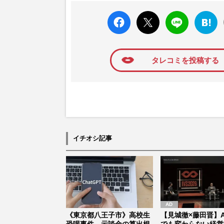
高い題材の記事を、WEB向けにリライトし
faceboo
X ポス
LINE
はてな
k いい
ト
ブック
ね
マーク
に追加
タレコミを投稿する
イチオシ記事
《東京都八王子市》高校生
【見城徹×藤田晋】A