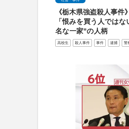
《栃木県強盗殺人事件
「恨みを買う人ではな
名な一家”の人柄
高校生
殺人事件
事件
逮捕
警