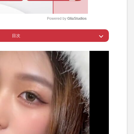
Powered by 
GliaStudios
目次
M
u
ような人ではなかった」
t
e
にも力を入れていた