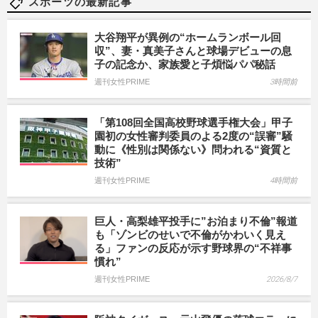
スポーツの最新記事
大谷翔平が異例の“ホームランボール回
収”、妻・真美子さんと球場デビューの息
子の記念か、家族愛と子煩悩パパ秘話
週刊女性PRIME
3時間前
「第108回全国高校野球選手権大会」甲子
園初の女性審判委員のよる2度の“誤審”騒
動に《性別は関係ない》問われる“資質と
技術”
週刊女性PRIME
4時間前
巨人・高梨雄平投手に”お泊まり不倫”報道
も「ゾンビのせいで不倫がかわいく見え
る」ファンの反応が示す野球界の“不祥事
慣れ”
週刊女性PRIME
2026/8/7