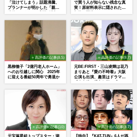
藤川球児監督の“泣きどころ…
「泣けてしまう」話題沸騰、
で買う人が知らない残念な真
プランナーが明かした「親に
実！原材料表示に隠された添
週刊女性PRIME
2026/8/7
連絡したくなる」制作秘話
加物の正体
【高校野球７イニング制】に巨人・田中将
大は「反対」も、甲子園で投げ合った斎藤
佑樹は「大賛成」引退後の…
週刊女性PRIME
2026/8/6
⭐ 高評価の記事(8.5)
⭐ 高評価の記事(8.7)
黒柳徹子「2億円老人ホーム」
元BE:FIRST・三山凌輝は花乃
へのお引越しに関心 2025年
まりあと『愛の不時着』大阪
に迎える番組50周年で勇退か
公演も出演、趣里はドラマ
『大空港』番宣行脚に「メン
タル強すぎ」の実情
⭐ 高評価の記事(10)
⭐ 高評価の記事(8.7)
元宝塚星組トップスター・湖
【独自】『KAT-TUN』6人が再