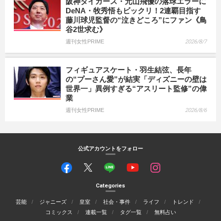
阪神タイガース・元山飛優の落球エラーに
DeNA・牧秀悟もビックリ！2連覇目指す
藤川球児監督の“泣きどころ”にファン《鳥
谷2世求む》
週刊女性PRIME
2026/8/7
フィギュアスケート・羽生結弦、長年
の“プーさん愛”が結実「ディズニーの壁は
世界一」異例すぎる“アスリート監修”の偉
業
週刊女性PRIME
2026/8/6
公式アカウントをフォロー
Categories
芸能
ジャニーズ
皇室
社会・事件
ライフ
トレンド
コミックス
連載一覧
タグ一覧
無料占い