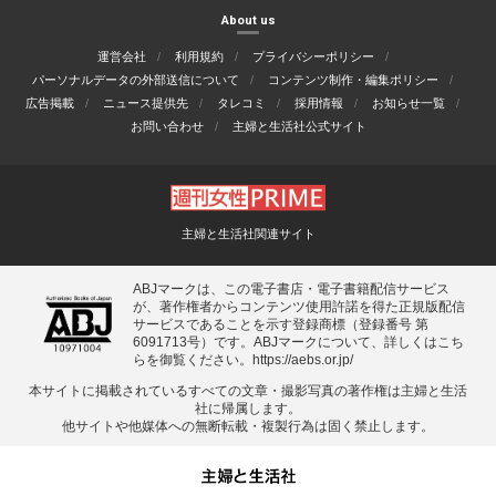
About us
運営会社
利用規約
プライバシーポリシー
パーソナルデータの外部送信について
コンテンツ制作・編集ポリシー
広告掲載
ニュース提供先
タレコミ
採用情報
お知らせ一覧
お問い合わせ
主婦と生活社公式サイト
主婦と生活社関連サイト
ABJマークは、この電子書店・電子書籍配信サービス
が、著作権者からコンテンツ使用許諾を得た正規版配信
サービスであることを示す登録商標（登録番号 第
6091713号）です。ABJマークについて、詳しくはこち
らを御覧ください。
https://aebs.or.jp/
本サイトに掲載されているすべての⽂章・撮影写真の著作権は主婦と⽣活
社に帰属します。
他サイトや他媒体への無断転載・複製⾏為は固く禁⽌します。