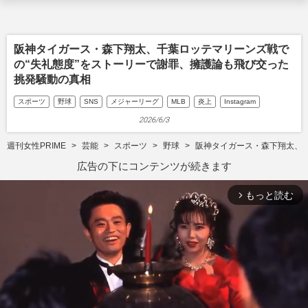
阪神タイガース・森下翔太、千葉ロッテマリーンズ戦で
の“失礼態度”をストーリーで謝罪、擁護論も飛び交った
挑発騒動の真相
スポーツ
野球
SNS
メジャーリーグ
MLB
炎上
Instagram
2026/6/3
週刊女性PRIME
芸能
スポーツ
野球
阪神タイガース・森下翔太、
広告の下にコンテンツが続きます
もっと読む
arrow_forward_ios