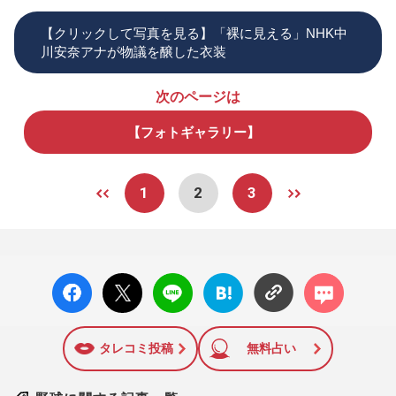
【クリックして写真を見る】「裸に見える」NHK中
川安奈アナが物議を醸した衣装
次のページは
【フォトギャラリー】
1
2
3
facebo
X ポス
LINE
はてな
コメン
ok い
ト
ブック
ト
いね
マーク
に追加
タレコミ投稿
無料占い