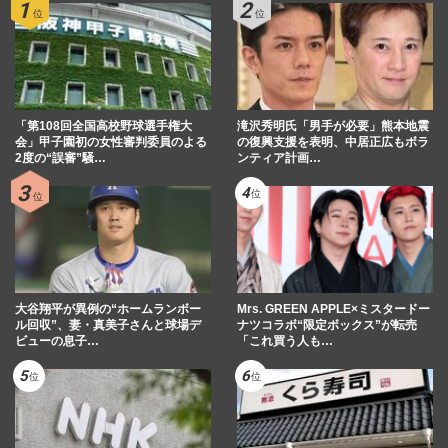
「第108回全国高校野球選手権大
滝沢秀明氏「男手が必要」熊本地震
会」甲子園初の女性審判委員のよる
の復興支援を表明、中居正広もボラ
2度の“誤審”騒…
ンティア計画…
大谷翔平が異例の“ホームランボー
Mrs. GREEN APPLE×ミスタードー
ル回収”、妻・真美子さんと球場デ
ナツコラボ“限定ボックス”が転売
ビューの息子…
「これ買う人も…