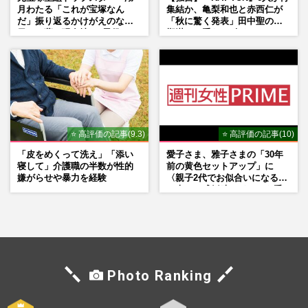
月わたる「これが宝塚なん
集結か、亀梨和也と赤西仁が
だ」振り返るかけがえのない
「秋に驚く発表」田中聖の刑
日々、夢の現在地と“男役”へ
期満了と重なる“匂わせ”では
の思い
ない理由
⭐ 高評価の記事(9.3)
⭐ 高評価の記事(10)
「皮をめくって洗え」「添い
愛子さま、雅子さまの「30年
寝して」介護職の半数が性的
前の黄色セットアップ」に
嫌がらせや暴力を経験
〈親子2代でお似合いになる〉
の声、ご成婚時のドレスも手
がけた森英恵さんとの絆
Photo Ranking