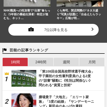
NHK職員への性加害で“出禁”食らっ
くら寿司、閉店間際の“ネタ大盛
た〈5年前の番組出演者〉特定が進
り”写真が話題に「出会えたらラッ
むも、ネット…
キー」広報が明…
7位以降を見る
芸能の記事ランキング
1時間
24時間
週間
月間
「第108回全国高校野球選手権大会」
甲子園初の女性審判委員のよる2度
の“誤審”騒動に《性別は関係ない》
問われる“資質と技術”
膳場貴子「大地主」「エリート家
族」「3度の結婚」『サンデーモーニ
ング』新司会のあっぱれ素顔