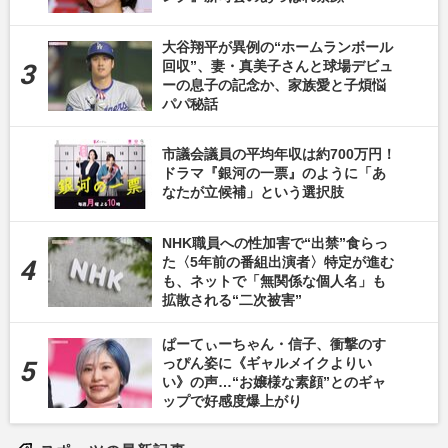
大谷翔平が異例の“ホームランボール
回収”、妻・真美子さんと球場デビュ
ーの息子の記念か、家族愛と子煩悩
パパ秘話
市議会議員の平均年収は約700万円！
ドラマ『銀河の一票』のように「あ
なたが立候補」という選択肢
NHK職員への性加害で“出禁”食らっ
た〈5年前の番組出演者〉特定が進む
も、ネットで「無関係な個人名」も
拡散される“二次被害”
ぱーてぃーちゃん・信子、衝撃のす
っぴん姿に《ギャルメイクよりい
い》の声…“お嬢様な素顔”とのギャ
ップで好感度爆上がり