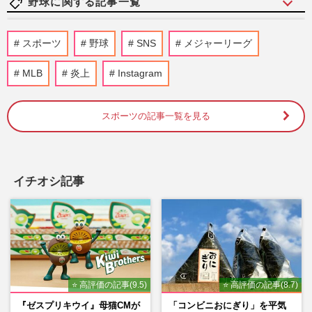
野球に関する記事一覧
大谷翔平が異例の“ホームランボール回
スポーツ
野球
SNS
メジャーリーグ
収”、妻・真美子さんと球場デビューの息
子の記念か、家族愛と子煩悩…
MLB
炎上
Instagram
週刊女性PRIME
3時間前
スポーツの記事一覧を見る
「第108回全国高校野球選手権大会」甲子
園初の女性審判委員のよる2度の“誤審”騒
動に《性別は関係ない》問…
週刊女性PRIME
4時間前
イチオシ記事
巨人・高梨雄平投手に”お泊まり不倫”報道
も「ゾンビのせいで不倫がかわいく見え
る」ファンの反応が示す野…
週刊女性PRIME
2026/8/7
⭐ 高評価の記事(9.5)
⭐ 高評価の記事(8.7)
阪神タイガース・元山飛優の落球エラーに
DeNA・牧秀悟もビックリ！2連覇目指す
『ゼスプリキウイ』母猫CMが
「コンビニおにぎり」を平気