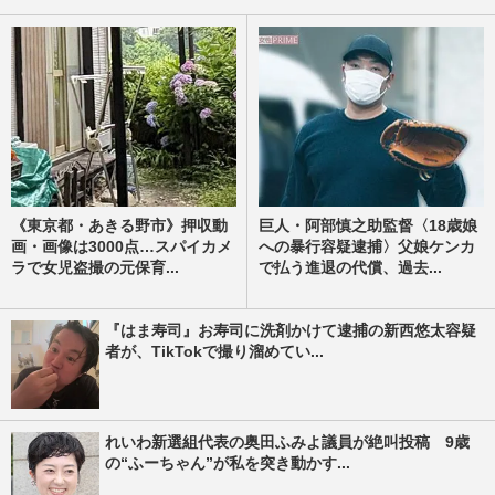
《東京都・あきる野市》押収動
巨人・阿部慎之助監督〈18歳娘
画・画像は3000点…スパイカメ
への暴行容疑逮捕〉父娘ケンカ
ラで女児盗撮の元保育...
で払う進退の代償、過去...
『はま寿司』お寿司に洗剤かけて逮捕の新西悠太容疑
者が、TikTokで撮り溜めてい...
れいわ新選組代表の奥田ふみよ議員が絶叫投稿 9歳
の“ふーちゃん”が私を突き動かす...