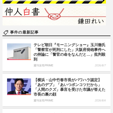
事件の最新記事
テレビ朝日『モーニングショー』玉川徹氏
「警察官が死刑にした」大阪府発砲事件へ
の持論に「警官の命をなんだと…」批判殺
到
週刊女性PRIME
2026/8/7
【横浜・山中竹春市長がパワハラ認定】
「あのデブ」「あいつポンコツだから」
「人間のクズ」暴言を受けた市議が答えた
市長の裏の顔
週刊女性PRIME
2026/8/6