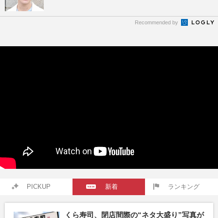
Recommended by
PICKUP
新着
ランキング
くら寿司、閉店間際の“ネタ大盛り”写真が