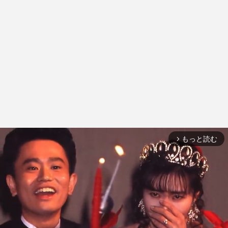
もっと読む
arrow_forward_ios