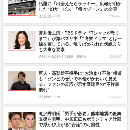
話題に「出会えたらラッキー」広報が明か
した“幻サービス”『得々ゾーン』の全容
週刊女性PRIME
2026/8/7
蒼井優主演・TBSドラマ『Tシャツが乾く
まで』が激バズリ中「“考察ドラマ”とは一
線を画している」散りばめられた伏線より
も大事な要素
週刊女性2026年8月18日・25日号
2026/8/7
巨人・高梨雄平投手に”お泊まり不倫”報道
も「ゾンビのせいで不倫がかわいく見え
る」ファンの反応が示す野球界の“不祥事
慣れ”
週刊女性PRIME
2026/8/7
滝沢秀明氏「男手が必要」熊本地震の復興
支援を表明、中居正広もボランティア計画
で浮かび上がる“合流”の可能性