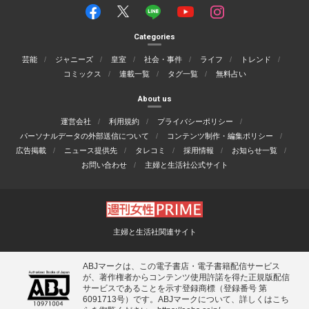
Categories
芸能
ジャニーズ
皇室
社会・事件
ライフ
トレンド
コミックス
連載一覧
タグ一覧
無料占い
About us
運営会社
利用規約
プライバシーポリシー
パーソナルデータの外部送信について
コンテンツ制作・編集ポリシー
広告掲載
ニュース提供先
タレコミ
採用情報
お知らせ一覧
お問い合わせ
主婦と生活社公式サイト
主婦と生活社関連サイト
ABJマークは、この電子書店・電子書籍配信サービス
が、著作権者からコンテンツ使用許諾を得た正規版配信
サービスであることを示す登録商標（登録番号 第
6091713号）です。ABJマークについて、詳しくはこち