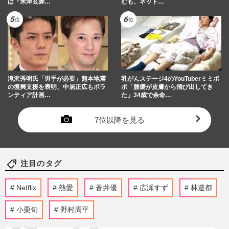
は『米津玄師…
むも、ネット…
滝沢秀明氏「男手が必要」熊本地震
乳がんステージ4のYouTuberミミポ
の復興支援を表明、中居正広もボラ
ポ「腫瘍が皮膚から飛び出してき
ンティア計画…
た」34歳で余命…
7位以降を見る
注目のタグ
Netflix
熱愛
蒼井優
広瀬すず
林遣都
小栗旬
野村周平