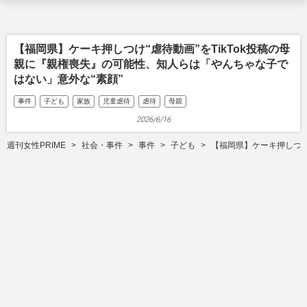
【福岡県】ケーキ押しつけ“虐待動画”をTikTok投稿の母
親に『親権喪失』の可能性、知人らは「やんちゃな子で
はない」意外な“素顔”
事件
子ども
家族
児童虐待
虐待
母親
2026/6/16
週刊女性PRIME
社会・事件
事件
子ども
【福岡県】ケーキ押しつけ