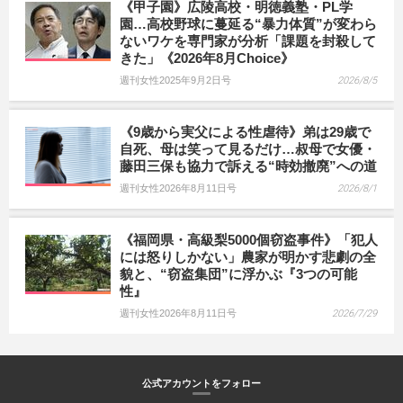
《甲子園》広陵高校・明徳義塾・PL学
園…高校野球に蔓延る“暴力体質”が変わら
ないワケを専門家が分析「課題を封殺して
きた」《2026年8月Choice》
週刊女性2025年9月2日号
2026/8/5
《9歳から実父による性虐待》弟は29歳で
自死、母は笑って見るだけ…叔母で女優・
藤田三保も協力で訴える“時効撤廃”への道
週刊女性2026年8月11日号
2026/8/1
《福岡県・高級梨5000個窃盗事件》「犯人
には怒りしかない」農家が明かす悲劇の全
貌と、“窃盗集団”に浮かぶ『3つの可能
性』
週刊女性2026年8月11日号
2026/7/29
公式アカウントをフォロー