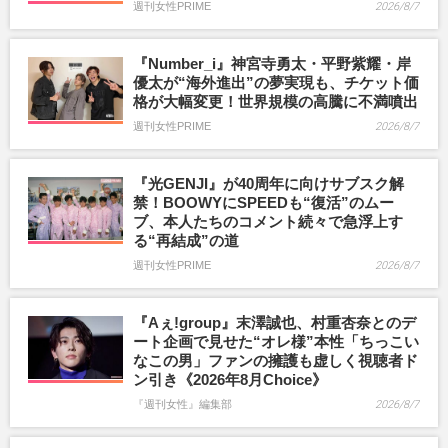
週刊女性PRIME
2026/8/7
『Number_i』神宮寺勇太・平野紫耀・岸
優太が“海外進出”の夢実現も、チケット価
格が大幅変更！世界規模の高騰に不満噴出
週刊女性PRIME
2026/8/7
『光GENJI』が40周年に向けサブスク解
禁！BOOWYにSPEEDも“復活”のムー
ブ、本人たちのコメント続々で急浮上す
る“再結成”の道
週刊女性PRIME
2026/8/7
『Aぇ!group』末澤誠也、村重杏奈とのデ
ート企画で見せた“オレ様”本性「ちっこい
なこの男」ファンの擁護も虚しく視聴者ド
ン引き《2026年8月Choice》
『週刊女性』編集部
2026/8/7