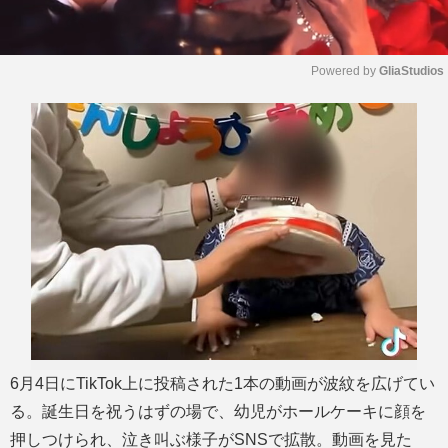
Powered by 
GliaStudios
M
u
t
e
6月4日にTikTok上に投稿された1本の動画が波紋を広げてい
る。誕生日を祝うはずの場で、幼児がホールケーキに顔を
押しつけられ、泣き叫ぶ様子がSNSで拡散。動画を見た