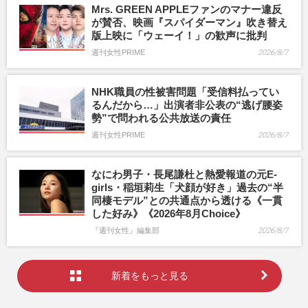
Mrs. GREEN APPLEファンのマナー違反
が賛否、映画『スパイダーマン』吹き替え
版上映に「ウェーイ！」の歓声に批判
週刊女性PRIME
2026/8/7
NHK職員の性被害問題「受信料払ってい
るんだから…」出演者非公表の“逃げ腰姿
勢”で問われる公共放送の責任
週刊女性PRIME
2026/8/7
なにわ男子・長尾謙杜と熱愛報道の元E-
girls・稲垣莉生「犬顔が好き」過去の“半
同棲モデル”との共通点から透ける《一貫
した好み》《2026年8月Choice》
『週刊女性』編集部
2026/8/7
新着をもっと見る