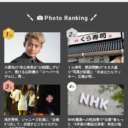
Photo Ranking
小栗旬の“非公表長女”が顔隠しデビ
くら寿司、閉店間際の“ネタ大盛
ュー、透ける山田優の「スーパーモ
り”写真が話題に「出会えたらラッ
デルに」野…
キー」広報が明…
滝沢秀明、ジャニーズ社員に「企画
NHK職員への性加害で“出禁”食らっ
5つ出して」目指すビジネスモデル
た〈5年前の番組出演者〉特定が進