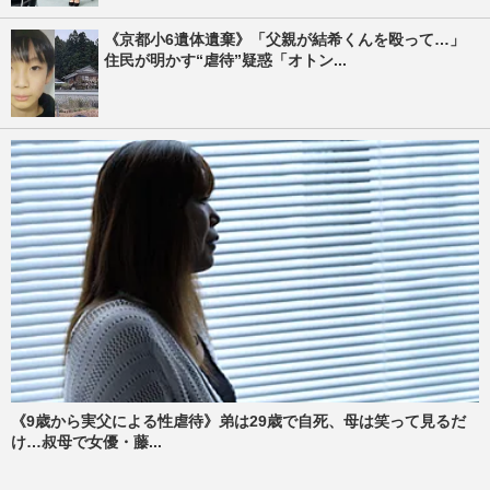
《京都小6遺体遺棄》「父親が結希くんを殴って…」
住民が明かす“虐待”疑惑「オトン...
《9歳から実父による性虐待》弟は29歳で自死、母は笑って見るだ
け…叔母で女優・藤...