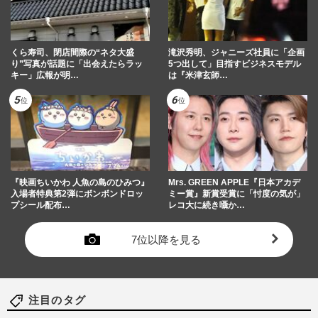
くら寿司、閉店間際の“ネタ大盛
滝沢秀明、ジャニーズ社員に「企画
り”写真が話題に「出会えたらラッ
5つ出して」目指すビジネスモデル
キー」広報が明…
は『米津玄師…
『映画ちいかわ 人魚の島のひみつ』
Mrs. GREEN APPLE『日本アカデ
入場者特典第2弾にボンボンドロッ
ミー賞』新賞受賞に「忖度の気が」
プシール配布…
レコ大に続き囁か…
7位以降を見る
注目のタグ