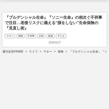
『プルデンシャル生命』『ソニー生命』の相次ぐ不祥事
で注目…老後リスクに備える“損をしない”生命保険の
『見直し術』
マネー
保険
不祥事
詐欺
家族
子ども
2026/6/27
週刊女性PRIME
ライフ
マネー
保険
『プルデンシャル生命』『ソニ