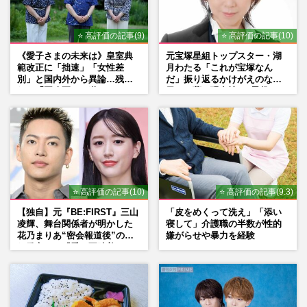
⭐ 高評価の記事(9)
⭐ 高評価の記事(10)
《愛子さまの未来は》皇室典
元宝塚星組トップスター・湖
範改正に「拙速」「女性差
月わたる「これが宝塚なん
別」と国内外から異論…残さ
だ」振り返るかけがえのない
れた「再改正」の道
日々、夢の現在地と“男役”へ
の思い
⭐ 高評価の記事(10)
⭐ 高評価の記事(9.3)
【独自】元『BE:FIRST』三山
「皮をめくって洗え」「添い
凌輝、舞台関係者が明かした
寝して」介護職の半数が性的
花乃まりあ“密会報道後”の呆
嫌がらせや暴力を経験
れ発言と、『愛の不時着』の
劇場が答えた共演舞台の行方