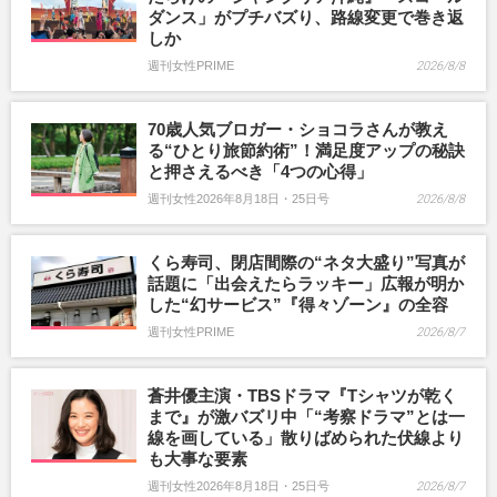
ダンス」がプチバズり、路線変更で巻き返
しか
週刊女性PRIME
2026/8/8
70歳人気ブロガー・ショコラさんが教え
る“ひとり旅節約術”！満足度アップの秘訣
と押さえるべき「4つの心得」
週刊女性2026年8月18日・25日号
2026/8/8
くら寿司、閉店間際の“ネタ大盛り”写真が
話題に「出会えたらラッキー」広報が明か
した“幻サービス”『得々ゾーン』の全容
週刊女性PRIME
2026/8/7
蒼井優主演・TBSドラマ『Tシャツが乾く
まで』が激バズリ中「“考察ドラマ”とは一
線を画している」散りばめられた伏線より
も大事な要素
週刊女性2026年8月18日・25日号
2026/8/7