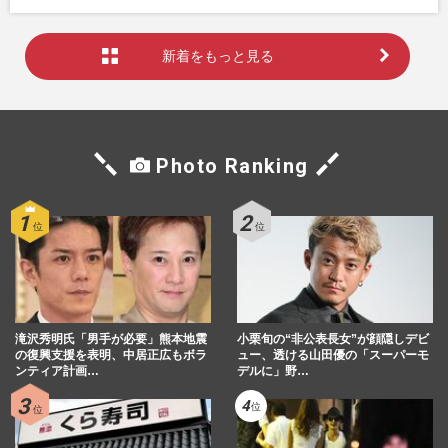
新着をもっと見る
Photo Ranking
滝沢秀明氏「男手が必要」熊本地震
小栗旬の“非公表長女”が顔隠しデビ
の復興支援を表明、中居正広もボラ
ュー、透ける山田優の「スーパーモ
ンティア計画…
デルに」野…