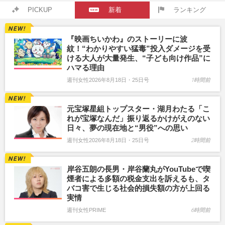
PICKUP
新着
ランキング
『映画ちいかわ』のストーリーに波
紋！“わかりやすい猛毒”投入ダメージを受
ける大人が大量発生、“子ども向け作品”に
ハマる理由
週刊女性2026年8月18日・25日号
1時間前
元宝塚星組トップスター・湖月わたる「こ
れが宝塚なんだ」振り返るかけがえのない
日々、夢の現在地と“男役”への思い
週刊女性2026年8月18日・25日号
2時間前
岸谷五朗の長男・岸谷蘭丸がYouTubeで喫
煙者による多額の税金支出を訴えるも、タ
バコ害で生じる社会的損失額の方が上回る
実情
週刊女性PRIME
6時間前