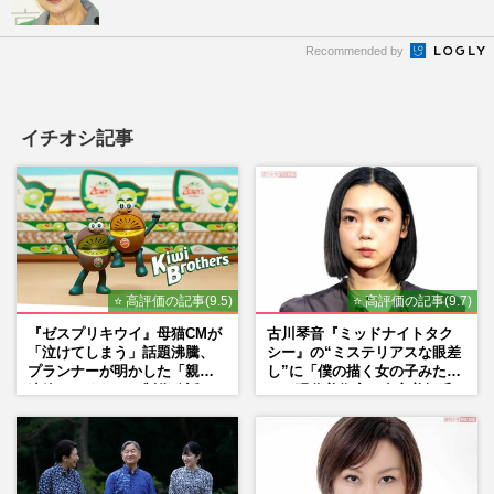
Recommended by
イチオシ記事
⭐ 高評価の記事(9.5)
⭐ 高評価の記事(9.7)
『ゼスプリキウイ』母猫CMが
古川琴音『ミッドナイトタク
「泣けてしまう」話題沸騰、
シー』の“ミステリアスな眼差
プランナーが明かした「親に
し”に「僕の描く女の子みた
連絡したくなる」制作秘話
い」現代美術家・奈良美智氏
もSNSで“公認”