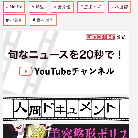
Netflix
熱愛
蒼井優
広瀬すず
林遣都
小栗旬
野村周平