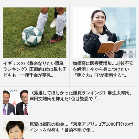
イギリスの《将来なりたい職業
物価高に医療費増加…老後不安
ランキング》圧倒的1位は親も子
を解消！今から身につけたい
どもも「一攫千金が夢見...
『稼ぐ力』FPが指南する“...
《落選してほしかった議員ランキング》麻生太郎氏、
岸田文雄氏を抑えた1位は疑惑で「...
原資は都民の税金…『東京アプリ』1万1000円分のポ
イントを付与も「目的不明で使...