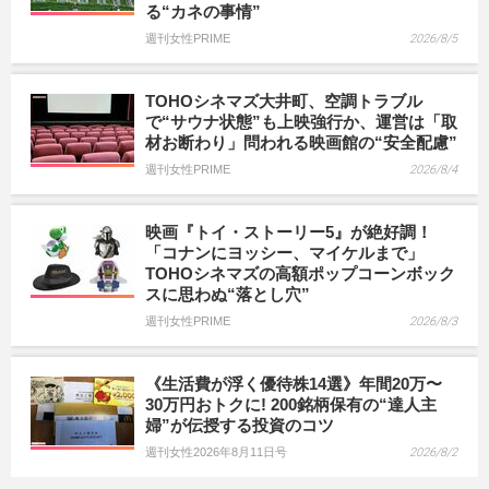
る“カネの事情”
週刊女性PRIME
2026/8/5
TOHOシネマズ大井町、空調トラブル
で“サウナ状態”も上映強行か、運営は「取
材お断わり」問われる映画館の“安全配慮”
週刊女性PRIME
2026/8/4
映画『トイ・ストーリー5』が絶好調！
「コナンにヨッシー、マイケルまで」
TOHOシネマズの高額ポップコーンボック
スに思わぬ“落とし穴”
週刊女性PRIME
2026/8/3
《生活費が浮く優待株14選》年間20万〜
30万円おトクに! 200銘柄保有の“達人主
婦”が伝授する投資のコツ
週刊女性2026年8月11日号
2026/8/2