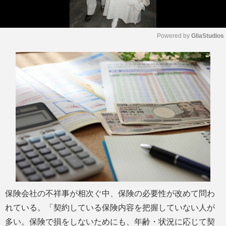
Powered by 
GliaStudios
M
u
t
e
保険会社の不祥事が相次ぐ中、保険の必要性が改めて問わ
れている。「契約している保険内容を把握していない人が
多い。保険で損をしないためにも、年齢・状況に応じて契