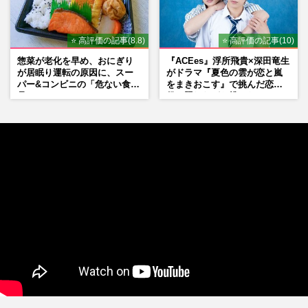
⭐ 高評価の記事(8.8)
⭐ 高評価の記事(10)
惣菜が老化を早め、おにぎり
『ACEes』浮所飛貴×深田竜生
が居眠り運転の原因に、スー
がドラマ『夏色の雲が恋と嵐
パー&コンビニの「危ない食
をまきおこす』で挑んだ恋人
品」
役、照れながら挑んだキュン
シーン秘話