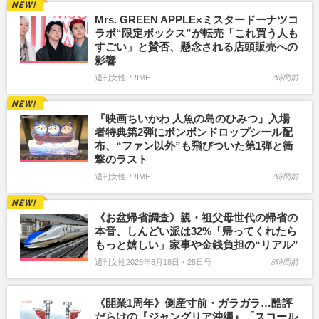
Mrs. GREEN APPLE×ミスタードーナツコ
ラボ“限定ボックス”が転売「これ買う人も
すごい」と賛否、懸念される店頭販売への
影響
週刊女性PRIME
7時間前
『映画ちいかわ 人魚の島のひみつ』入場
者特典第2弾にボンボンドロップシール配
布、“ファン以外”も飛びついた第1弾と衝
撃のラスト
週刊女性PRIME
7時間前
《お盆帰省調査》親・祖父母世代の帰省の
本音、しんどい派は32%「帰ってくれたら
もっと嬉しい」家事や金銭負担の“リアル”
週刊女性2026年8月18日・25日号
8時間前
《開業1周年》倒産寸前・ガラガラ…酷評
だらけの『ジャングリア沖縄』「スコール