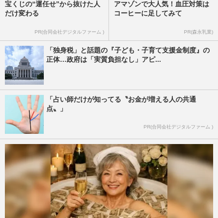
宝くじの“運任せ”から抜けた人
アマゾンで大人気！血圧対策は
だけ変わる
コーヒーに足してみて
PR(合同会社デジタルファーム )
PR(森永乳業)
「独身税」と話題の『子ども・子育て支援金制度』の
正体…政府は「実質負担なし」アピ...
「占い師だけが知ってる〝お金が増える人の共通
点〟」
PR(合同会社デジタルファーム )