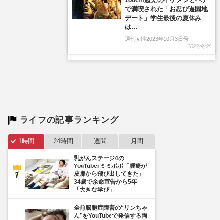
ライフの記事ランキング
1時間
24時間
週間
月間
乳がんステージ4の
YouTuberミミポポ「腫瘍が
皮膚から飛び出してきた」
34歳で余命宣告から5年
「大きな学び」
全前脳胞症障害の“リンちゃ
ん”をYouTubeで発信する両