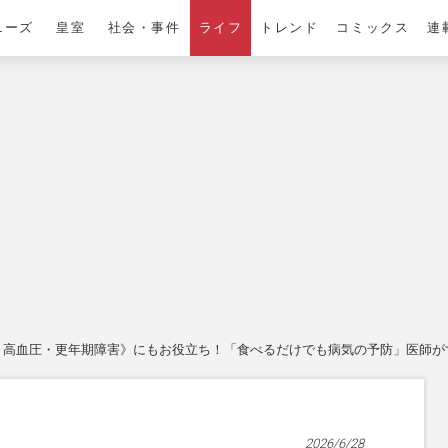
ニーズ
皇室
社会・事件
ライフ
トレンド
コミックス
連
高血圧・更年期障害》にもお役立ち！「食べるだけでも病気の予防」医師がす
2026/6/28