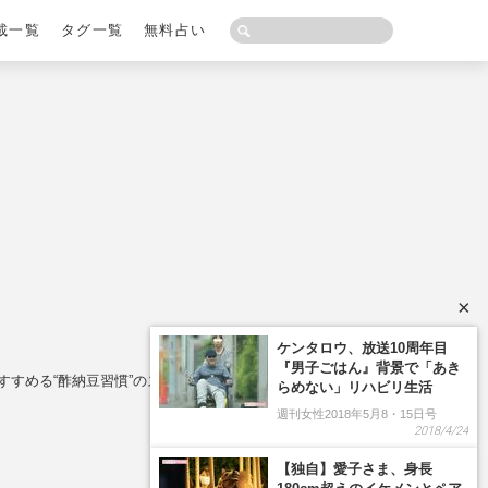
載一覧
タグ一覧
無料占い
×
すめる“酢納豆習慣”のススメ