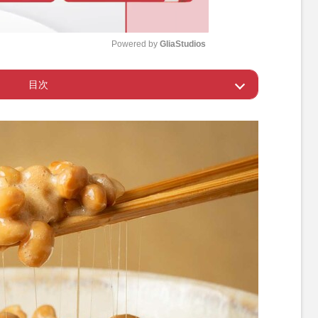
Powered by 
GliaStudios
目次
M
u
ぜるだけの簡単健康フード
t
e
よく栄養を丸ごと摂取
ぱりおいしい夏の酢納豆アレンジレシピ