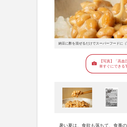
納豆に酢を混ぜるだけでスーパーフードに（
【写真】「高血
単すぐにできる“
暑い夏は、食欲も落ちて、食事の