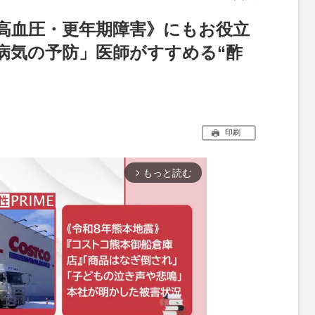
高血圧・更年期障害》にもお役立
病気の予防」医師がすすめる“酢
印刷
もっと読む
arrow_forward_ios