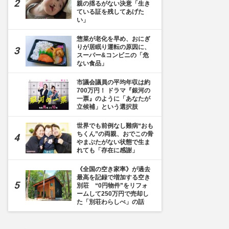
親の揺るがない決意「生き
ている証を残してあげた
い」
惣菜が老化を早め、おにぎ
りが居眠り運転の原因に、
スーパー&コンビニの「危
ない食品」
市議会議員の平均年収は約
700万円！ ドラマ『銀河の
一票』のように「あなたが
立候補」という選択肢
世界でも前例なし難病“おも
ちくん”の両親、おでこの骨
やまぶたがない状態で生ま
れても「存在に感謝」
《全国の空き家率》が過去
最高を記録で増加する空き
別荘 “0円物件”をリフォ
ームして250万円で売却し
た「別荘わらしべ」の話