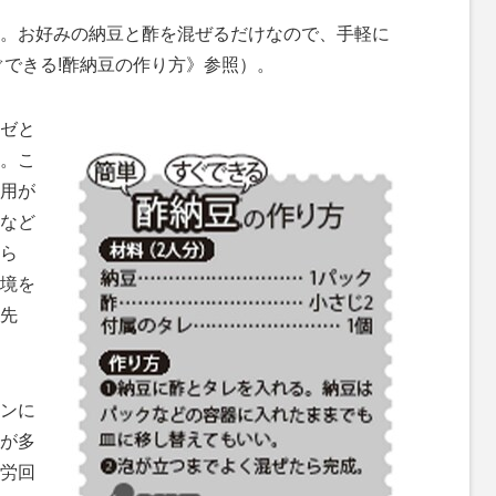
。お好みの納豆と酢を混ぜるだけなので、手軽に
ぐできる!酢納豆の作り方》参照）。
ゼと
。こ
用が
など
ら
境を
先
ンに
が多
労回