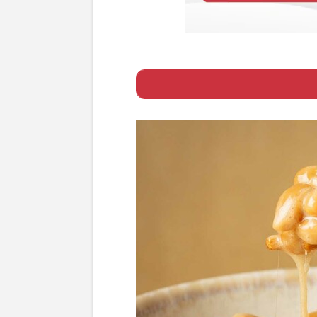
Page 1
ー 納豆と酢を混
Page 2
ー おいしく効率
Page 3
ー 養満点でさっ