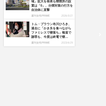
域」拡大を発表も喫煙所の設
置は「0」、分煙対策の行方を
自治体に直撃
週刊女性PRIME
2026/5/27
トム・ブラウン布川ひろき、
過去に「かき氷を食べながら
ファミレスで寝落ち」報道で
謝罪も、今度は終電で寝…
週刊女性PRIME
2023/6/29