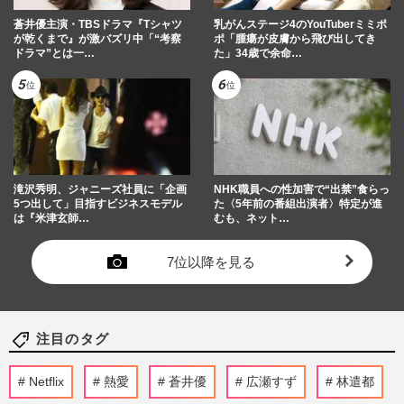
蒼井優主演・TBSドラマ『Tシャツ
乳がんステージ4のYouTuberミミポ
が乾くまで』が激バズリ中「“考察
ポ「腫瘍が皮膚から飛び出してき
ドラマ”とは一…
た」34歳で余命…
滝沢秀明、ジャニーズ社員に「企画
NHK職員への性加害で“出禁”食らっ
5つ出して」目指すビジネスモデル
た〈5年前の番組出演者〉特定が進
は『米津玄師…
むも、ネット…
7位以降を見る
注目のタグ
Netflix
熱愛
蒼井優
広瀬すず
林遣都