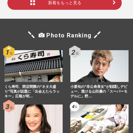
新着をもっと見る
Photo Ranking
くら寿司、閉店間際の“ネタ大盛
小栗旬の“非公表長女”が顔隠しデビ
り”写真が話題に「出会えたらラッ
ュー、透ける山田優の「スーパーモ
キー」広報が明…
デルに」野…