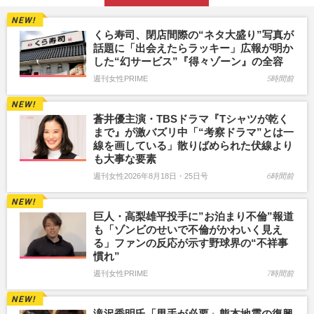
くら寿司、閉店間際の“ネタ大盛り”写真が
話題に「出会えたらラッキー」広報が明か
した“幻サービス”『得々ゾーン』の全容
週刊女性PRIME
5時間前
蒼井優主演・TBSドラマ『Tシャツが乾く
まで』が激バズリ中「“考察ドラマ”とは一
線を画している」散りばめられた伏線より
も大事な要素
週刊女性2026年8月18日・25日号
6時間前
巨人・高梨雄平投手に”お泊まり不倫”報道
も「ゾンビのせいで不倫がかわいく見え
る」ファンの反応が示す野球界の“不祥事
慣れ”
週刊女性PRIME
7時間前
滝沢秀明氏「男手が必要」熊本地震の復興