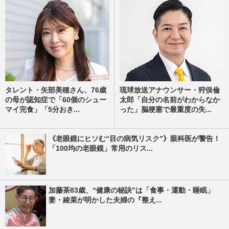
タレント・矢部美穂さん、76歳
琉球放送アナウンサー・狩俣倫
の母が認知症で「60個のシュー
太郎「自分の名前がわからなか
マイ完食」「5分おき...
った」脳梗塞で最重度の失...
《老眼鏡にヒソむ“目の病気リスク”》眼科医が警告！
「100均の老眼鏡」常用のリス...
加藤茶83歳、“健康の秘訣”は「食事・運動・睡眠」
妻・綾菜が明かした夫婦の『整え...