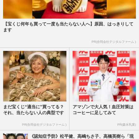
【宝くじ何年も買って一度も当たらない人へ】原因、はっきりして
ます
PR(合同会社デジタルファーム )
まだ宝くじ“適当に”買ってる？
アマゾンで大人気！血圧対策は
それ、当たらない人の典型です
コーヒーに足してみて
PR(合同会社デジタルファーム )
PR(森永乳業)
《認知症予防》松平健、高嶋ちさ子、高橋英樹ら「現