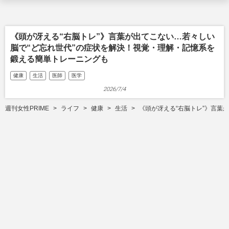
《頭が冴える“右脳トレ”》言葉が出てこない…若々しい
脳で“ど忘れ世代”の症状を解決！視覚・理解・記憶系を
鍛える簡単トレーニングも
健康
生活
医師
医学
2026/7/4
週刊女性PRIME
ライフ
健康
生活
《頭が冴える“右脳トレ”》言葉