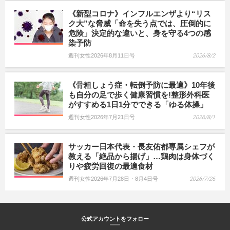
《新型コロナ》インフルエンザより“リス
ク大”な脅威「命を失う点では、圧倒的に
危険」決定的な違いと、身を守る4つの感
染予防
週刊女性2026年8月11日号
2026/8/2
《骨粗しょう症・転倒予防に最適》10年後
も自分の足で歩く健康習慣を!整形外科医
がすすめる1日1分でできる「ゆる体操」
週刊女性2026年7月21日号
2026/8/1
サッカー日本代表・長友佑都専属シェフが
教える「絶品から揚げ」…鶏肉は身体づく
りや疲労回復の最適食材
週刊女性2026年7月28日・8月4日号
2026/7/26
公式アカウントをフォロー