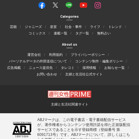
Categories
芸能
ジャニーズ
皇室
社会・事件
ライフ
トレンド
コミックス
連載一覧
タグ一覧
無料占い
About us
運営会社
利用規約
プライバシーポリシー
パーソナルデータの外部送信について
コンテンツ制作・編集ポリシー
広告掲載
ニュース提供先
タレコミ
採用情報
お知らせ一覧
お問い合わせ
主婦と生活社公式サイト
主婦と生活社関連サイト
ABJマークは、この電子書店・電子書籍配信サービス
が、著作権者からコンテンツ使用許諾を得た正規版配信
サービスであることを示す登録商標（登録番号 第
6091713号）です。ABJマークについて、詳しくはこち