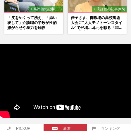
⭐ 高評価の記事(9.3)
⭐ 高評価の記事(8.5)
「皮をめくって洗え」「添い
佳子さま、御殿場の高校馬術
寝して」介護職の半数が性的
大会に“大人モノトーンスタイ
嫌がらせや暴力を経験
ル”で登場…耳元を彩る「3300
円の藍染イヤリング」は即品
薄に
PICKUP
新着
ランキング