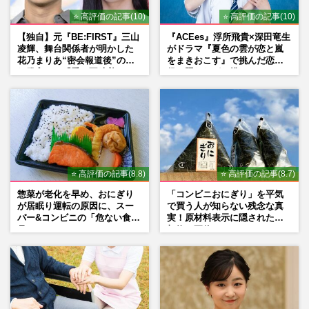
⭐ 高評価の記事(10)
⭐ 高評価の記事(10)
【独自】元『BE:FIRST』三山
『ACEes』浮所飛貴×深田竜生
凌輝、舞台関係者が明かした
がドラマ『夏色の雲が恋と嵐
花乃まりあ“密会報道後”の呆
をまきおこす』で挑んだ恋人
れ発言と、『愛の不時着』の
役、照れながら挑んだキュン
劇場が答えた共演舞台の行方
シーン秘話
⭐ 高評価の記事(8.8)
⭐ 高評価の記事(8.7)
惣菜が老化を早め、おにぎり
「コンビニおにぎり」を平気
が居眠り運転の原因に、スー
で買う人が知らない残念な真
パー&コンビニの「危ない食
実！原材料表示に隠された添
品」
加物の正体