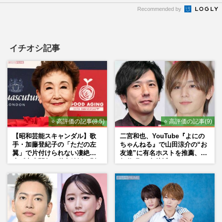
Recommended by
イチオシ記事
⭐ 高評価の記事(8.5)
⭐ 高評価の記事(9)
【昭和芸能スキャンダル】歌
二宮和也、YouTube『よにの
手・加藤登紀子の「ただの左
ちゃんねる』で山田涼介の“お
翼」で片付けられない凄絶半
友達”に有名ホストを推薦、歌
生《東大闘争、獄中結婚、別
舞伎町に“急接近”でファン
荘で内ゲバ事件》
「関わらないで！」