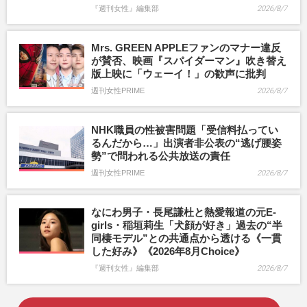
『週刊女性』編集部
2026/8/7
Mrs. GREEN APPLEファンのマナー違反
が賛否、映画『スパイダーマン』吹き替え
版上映に「ウェーイ！」の歓声に批判
週刊女性PRIME
2026/8/7
NHK職員の性被害問題「受信料払ってい
るんだから…」出演者非公表の“逃げ腰姿
勢”で問われる公共放送の責任
週刊女性PRIME
2026/8/7
なにわ男子・長尾謙杜と熱愛報道の元E-
girls・稲垣莉生「犬顔が好き」過去の“半
同棲モデル”との共通点から透ける《一貫
した好み》《2026年8月Choice》
『週刊女性』編集部
2026/8/7