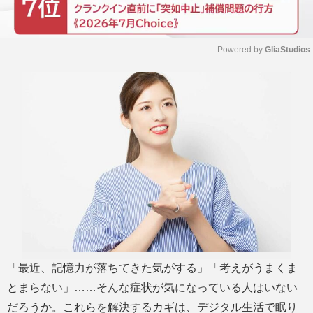
Powered by 
GliaStudios
M
u
t
e
「最近、記憶力が落ちてきた気がする」「考えがうまくま
とまらない」……そんな症状が気になっている人はいない
だろうか。これらを解決するカギは、デジタル生活で眠り