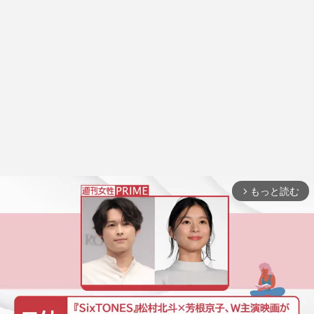
もっと読む
arrow_forward_ios