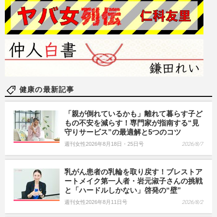
健康の最新記事
「親が倒れているかも」離れて暮らす子ど
もの不安を減らす！専門家が指南する“見
守りサービス”の最適解と5つのコツ
週刊女性2026年8月18日・25日号
2026/8/7
乳がん患者の乳輪を取り戻す！ブレストア
ートメイク第一人者・岩元淑子さんの挑戦
と「ハードルしかない」啓発の“壁”
週刊女性2026年8月11日号
2026/8/2