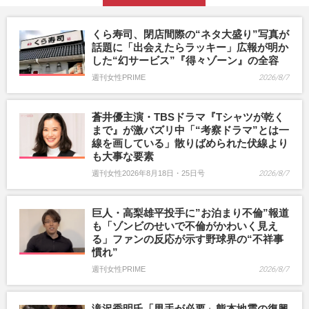
くら寿司、閉店間際の“ネタ大盛り”写真が
話題に「出会えたらラッキー」広報が明か
した“幻サービス”『得々ゾーン』の全容
週刊女性PRIME
2026/8/7
蒼井優主演・TBSドラマ『Tシャツが乾く
まで』が激バズリ中「“考察ドラマ”とは一
線を画している」散りばめられた伏線より
も大事な要素
週刊女性2026年8月18日・25日号
2026/8/7
巨人・高梨雄平投手に”お泊まり不倫”報道
も「ゾンビのせいで不倫がかわいく見え
る」ファンの反応が示す野球界の“不祥事
慣れ”
週刊女性PRIME
2026/8/7
滝沢秀明氏「男手が必要」熊本地震の復興