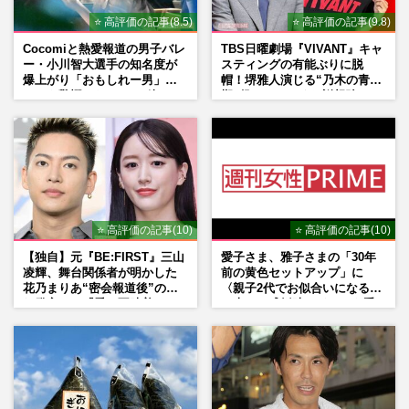
⭐ 高評価の記事(8.5)
⭐ 高評価の記事(9.8)
Cocomiと熱愛報道の男子バレ
TBS日曜劇場『VIVANT』キャ
ー・小川智大選手の知名度が
スティングの有能ぶりに脱
爆上がり「おもしれー男」フ
帽！堺雅人演じる“乃木の青年
ァンも驚愕した“ちょけ姿”
期”役は、そっくり説根強い
Mr.Children桜井和寿のバンド
マン長男・櫻井海音だった
⭐ 高評価の記事(10)
⭐ 高評価の記事(10)
【独自】元『BE:FIRST』三山
愛子さま、雅子さまの「30年
凌輝、舞台関係者が明かした
前の黄色セットアップ」に
花乃まりあ“密会報道後”の呆
〈親子2代でお似合いになる〉
れ発言と、『愛の不時着』の
の声、ご成婚時のドレスも手
劇場が答えた共演舞台の行方
がけた森英恵さんとの絆