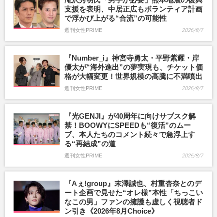
支援を表明、中居正広もボランティア計画
で浮かび上がる“合流”の可能性
週刊女性PRIME
2026/8/7
『Number_i』神宮寺勇太・平野紫耀・岸
優太が“海外進出”の夢実現も、チケット価
格が大幅変更！世界規模の高騰に不満噴出
週刊女性PRIME
2026/8/7
『光GENJI』が40周年に向けサブスク解
禁！BOOWYにSPEEDも“復活”のムー
ブ、本人たちのコメント続々で急浮上す
る“再結成”の道
週刊女性PRIME
2026/8/7
『Aぇ!group』末澤誠也、村重杏奈とのデ
ート企画で見せた“オレ様”本性「ちっこい
なこの男」ファンの擁護も虚しく視聴者ド
ン引き《2026年8月Choice》