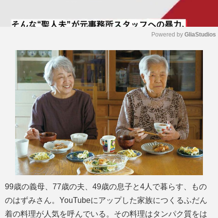
Powered by 
GliaStudios
M
u
t
e
99歳の義母、77歳の夫、49歳の息子と4人で暮らす、もの
のはずみさん。YouTubeにアップした家族につくるふだん
着の料理が人気を呼んでいる。その料理はタンパク質をは