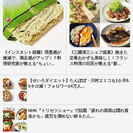
《インスタント袋麺》罪悪感が
《三國清三シェフ提案》飽きた
激減で、満足感がアップ！？料
定番おかずも美味しく！フラン
理研究家が教える“ちょい...
ス料理の巨匠が教える“新...
【せいろダイエット】たんぽぽ・川村エミコも1か月8.
5キロ減！フォロワー24万人...
NHK『トリセツショー』で話題「疲れの原因は隠れ貧
血かも」疲労を溜めない鉄＆たん...