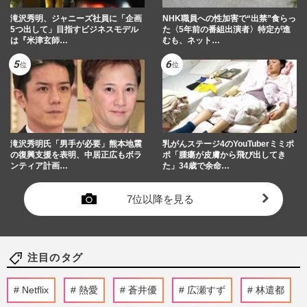
滝沢秀明、ジャニーズ社員に「企画
NHK職員への性加害で“出禁”食らっ
5つ出して」目指すビジネスモデル
た〈5年前の番組出演者〉特定が進
は『米津玄師…
むも、ネット…
滝沢秀明氏「男手が必要」熊本地震
乳がんステージ4のYouTuberミミポ
の復興支援を表明、中居正広もボラ
ポ「腫瘍が皮膚から飛び出してき
ンティア計画…
た」34歳で余命…
7位以降を見る
注目のタグ
Netflix
熱愛
蒼井優
広瀬すず
林遣都