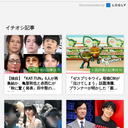
Recommended by
イチオシ記事
⭐ 高評価の記事(8.7)
⭐ 高評価の記事(9.5)
【独自】『KAT-TUN』6人が再
『ゼスプリキウイ』母猫CMが
集結か、亀梨和也と赤西仁が
「泣けてしまう」話題沸騰、
「秋に驚く発表」田中聖の刑
プランナーが明かした「親に
期満了と重なる“匂わせ”では
連絡したくなる」制作秘話
ない理由