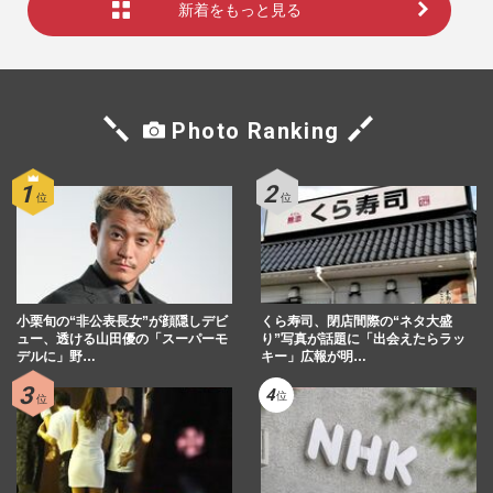
新着をもっと見る
Photo Ranking
小栗旬の“非公表長女”が顔隠しデビ
くら寿司、閉店間際の“ネタ大盛
ュー、透ける山田優の「スーパーモ
り”写真が話題に「出会えたらラッ
デルに」野…
キー」広報が明…