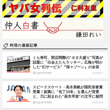
料理の最新記事
くら寿司、閉店間際の“ネタ大盛り”写真が
話題に「出会えたらラッキー」広報が明か
した“幻サービス”『得々ゾーン』の全容
週刊女性PRIME
2026/8/7
スピードスケート・高木美帆が国民栄誉賞
受賞！副賞に「包丁10本」を選んだ背景
と、刃に刻まれた“高市早苗”の文字に疑問
週刊女性PRIME
2026/8/6