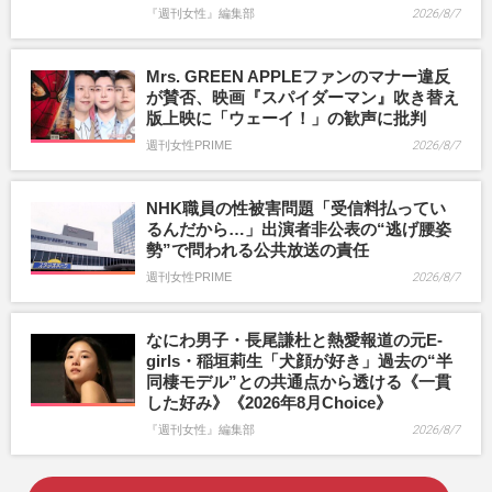
『週刊女性』編集部
2026/8/7
Mrs. GREEN APPLEファンのマナー違反
が賛否、映画『スパイダーマン』吹き替え
版上映に「ウェーイ！」の歓声に批判
週刊女性PRIME
2026/8/7
NHK職員の性被害問題「受信料払ってい
るんだから…」出演者非公表の“逃げ腰姿
勢”で問われる公共放送の責任
週刊女性PRIME
2026/8/7
なにわ男子・長尾謙杜と熱愛報道の元E-
girls・稲垣莉生「犬顔が好き」過去の“半
同棲モデル”との共通点から透ける《一貫
した好み》《2026年8月Choice》
『週刊女性』編集部
2026/8/7