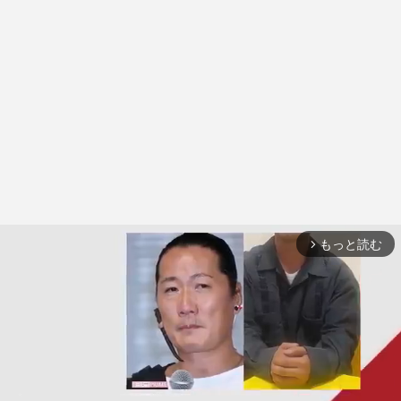
もっと読む
arrow_forward_ios