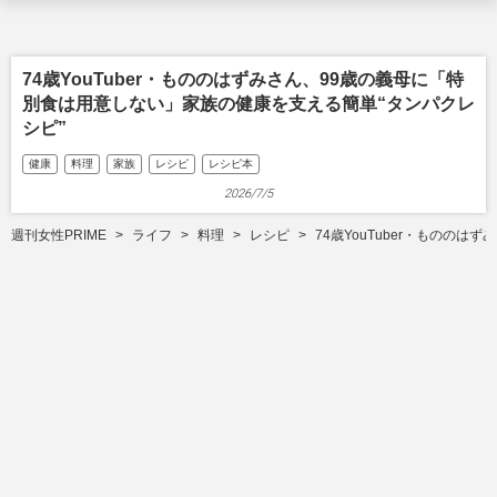
74歳YouTuber・もののはずみさん、99歳の義母に「特
別食は用意しない」家族の健康を支える簡単“タンパクレ
シピ”
健康
料理
家族
レシピ
レシピ本
2026/7/5
週刊女性PRIME
ライフ
料理
レシピ
74歳YouTuber・ものの