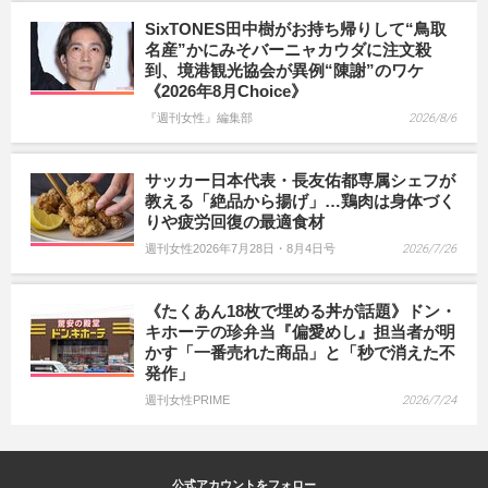
SixTONES田中樹がお持ち帰りして“鳥取
名産”かにみそバーニャカウダに注文殺
到、境港観光協会が異例“陳謝”のワケ
《2026年8月Choice》
『週刊女性』編集部
2026/8/6
サッカー日本代表・長友佑都専属シェフが
教える「絶品から揚げ」…鶏肉は身体づく
りや疲労回復の最適食材
週刊女性2026年7月28日・8月4日号
2026/7/26
《たくあん18枚で埋める丼が話題》ドン・
キホーテの珍弁当『偏愛めし』担当者が明
かす「一番売れた商品」と「秒で消えた不
発作」
週刊女性PRIME
2026/7/24
公式アカウントをフォロー