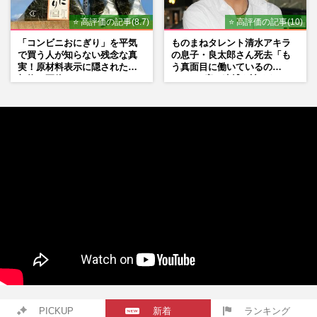
⭐ 高評価の記事(8.7)
⭐ 高評価の記事(10)
「コンビニおにぎり」を平気
ものまねタレント清水アキラ
で買う人が知らない残念な真
の息子・良太郎さん死去「も
実！原材料表示に隠された添
う真面目に働いているの
加物の正体
で」、2度の逮捕も諦めなかっ
た芸能界“波乱に満ちた37年”
PICKUP
新着
ランキング