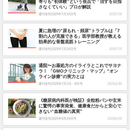
寄りも“初体験”という視点で「治すを目指
さなくていい」プロが解説
週刊女性2025年7月15日号
2025/7/6
夏に急増の“尿もれ・頻尿”トラブルは「7
割の人が克服できる」医学部教授が教える
効果的な骨盤底筋トレーニング
週刊女性2025年7月15日号
2025/7/5
通院〜お薬処方のイライラとこれでサヨナ
ラ！ 「GMOクリニック・マップ」“オン
ライン診療”の実力とは
週刊女性2025年7月1日・8日号
2025/6/30
《糖尿病内科医が検証》全粒粉パンや玄米
に驚愕の事実発覚、健康食だからと安心で
きない“血糖値の真実”
週刊女性2025年6月24日号
2025/6/26