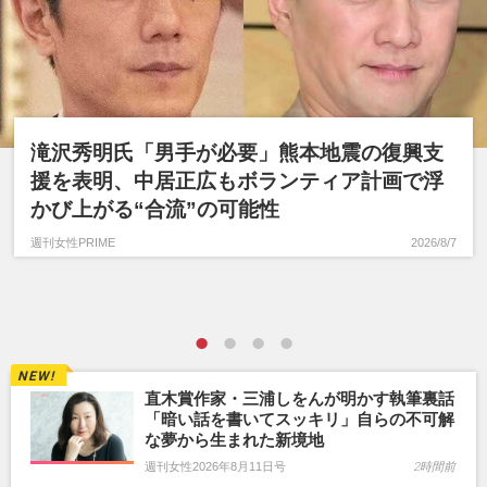
滝沢秀明氏「男手が必要」熊本地震の復興支
援を表明、中居正広もボランティア計画で浮
かび上がる“合流”の可能性
週刊女性PRIME
2026/8/7
直木賞作家・三浦しをんが明かす執筆裏話
「暗い話を書いてスッキリ」自らの不可解
な夢から生まれた新境地
週刊女性2026年8月11日号
2時間前