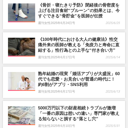
《骨折・寝たきり予防》閉経後の骨密度を
上げる注目食材“プルーン”の効果とは、今
すぐできる“骨貯金”を医師が伝授
週刊女性2025年6月24日号
2025/6/25
《100年時代における大人の健康法》性交
痛外来の医師が教える「免疫力と寿命に直
結する」性行為との上手な“付き合い方”
週刊女性2025年6月17日号
2025/6/14
熟年結婚の現実「婚活アプリが大盛況」60
代でも恋愛・お見合いが普通の時代に！
約6割がアプリ・SNS利用
週刊女性2025年6月17日号
2025/6/13
5000万円以下の財産相続トラブルが激増
「一番の原因は想いの違い」専門家が教え
る知らないと損する“落とし穴”
週刊女性2025年6月10日号
2025/5/31