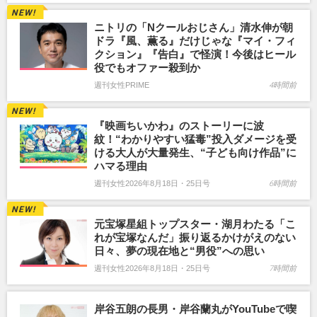
ニトリの「Nクールおじさん」清水伸が朝
ドラ『風、薫る』だけじゃな『マイ・フィ
クション』『告白』で怪演！今後はヒール
役でもオファー殺到か
週刊女性PRIME
4時間前
『映画ちいかわ』のストーリーに波
紋！“わかりやすい猛毒”投入ダメージを受
ける大人が大量発生、“子ども向け作品”に
ハマる理由
週刊女性2026年8月18日・25日号
6時間前
元宝塚星組トップスター・湖月わたる「こ
れが宝塚なんだ」振り返るかけがえのない
日々、夢の現在地と“男役”への思い
週刊女性2026年8月18日・25日号
7時間前
岸谷五朗の長男・岸谷蘭丸がYouTubeで喫