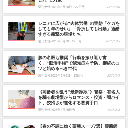
週刊女性2025年5月20日・27日号
2025/5/18
シニアに広がる“肉体労働”の実態「ケガを
しても年のせい」「骨折しても出勤」過酷
すぎる衝撃の現場たち
週刊女性2025年5月20・27日号
2025/5/13
脳の名医も推奨「行動を振り返り書
く」“脳活手帳”で認知症を予防、継続のコ
ツと始めるべき世代
週刊女性2025年5月6日・13日号
2025/5/5
《高齢者を狙う“最新詐欺”》警察・有名人
を騙る劇場型からロマンス・投資・闇バイ
ト、狡猾さが進化する悪質手口
週刊女性2025年4月29日号
2025/5/3
【春の不調に効く薬膳スープ7選】薬膳師