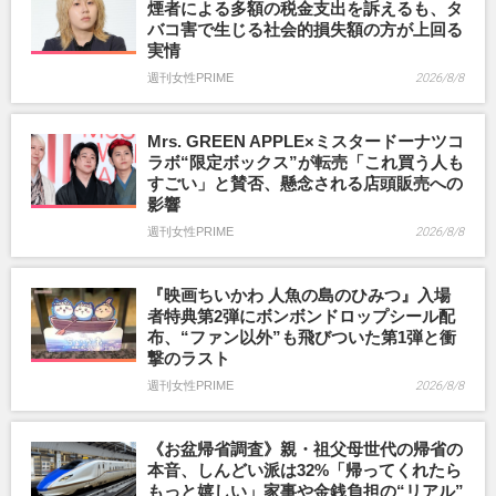
煙者による多額の税金支出を訴えるも、タ
バコ害で生じる社会的損失額の方が上回る
実情
週刊女性PRIME
2026/8/8
Mrs. GREEN APPLE×ミスタードーナツコ
ラボ“限定ボックス”が転売「これ買う人も
すごい」と賛否、懸念される店頭販売への
影響
週刊女性PRIME
2026/8/8
『映画ちいかわ 人魚の島のひみつ』入場
者特典第2弾にボンボンドロップシール配
布、“ファン以外”も飛びついた第1弾と衝
撃のラスト
週刊女性PRIME
2026/8/8
《お盆帰省調査》親・祖父母世代の帰省の
本音、しんどい派は32%「帰ってくれたら
もっと嬉しい」家事や金銭負担の“リアル”