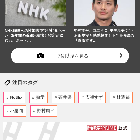
NHK職員への性加害で“出禁”食らっ
野村周平、ユニクロ“モデル美女”・
た〈5年前の番組出演者〉特定が進
石田夢実と熱愛報道！下半身強調の
むも、ネット…
「過激すぎ…
7位以降を見る
注目のタグ
Netflix
熱愛
蒼井優
広瀬すず
林遣都
小栗旬
野村周平