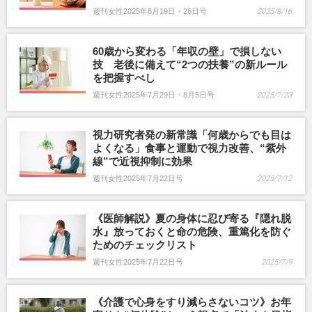
週刊女性2025年8月19日・26日号
2025/8/16
60歳から変わる「年収の壁」で損しない
技 老後に備えて“2つの扶養”の新ルール
を把握すべし
週刊女性2025年7月29日・8月5日号
2025/7/23
視力研究者発の新常識「何歳からでも目は
よくなる」食事と運動で視力改善、“紫外
線”で近視抑制に効果
週刊女性2025年7月22日号
2025/7/12
《医師解説》夏の身体に忍び寄る『隠れ脱
水』放っておくと命の危険、重篤化を防ぐ
ためのチェックリスト
週刊女性2025年7月22日号
2025/7/9
《介護で心身をすり減らさないコツ》お年