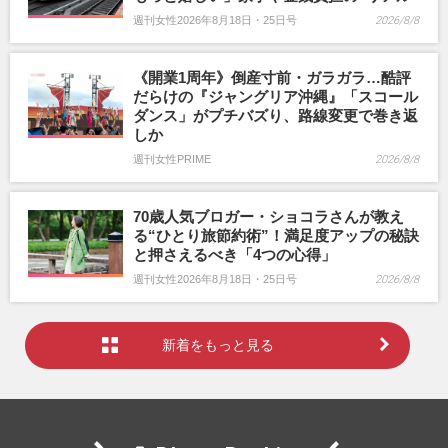
週刊女性2026年8月18日・25日号
2026/8/8
《開業1周年》倒産寸前・ガラガラ…酷評
だらけの『ジャングリア沖縄』「スコール
ダンス」がプチバズり、路線変更で巻き返
しか
週刊女性PRIME
2026/8/8
70歳人気ブロガー・ショコラさんが教え
る“ひとり旅節約術”！満足度アップの秘訣
と押さえるべき「4つの心得」
週刊女性2026年8月18日・25日号
2026/8/8
新着をもっと見る