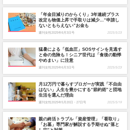
「年金目減りのからくり」3年連続プラス
改定も物価上昇で手取りは減少…“申請し
ないともらえない”お金も
週刊女性2025年6月3日号
2025/5/23
猛暑による「低血圧」SOSサインを見逃す
と命の危険も！シニア世代は「食後の動悸
やめまい」に注意
週刊女性2025年6月3日号
2025/5/23
月12万円で暮らすブロガーが実践「不自由
はない」人生を豊かにする“節約術”と団地
生活を選んだ理由
週刊女性2025年5月20日・27日号
2025/5/19
親の終活トラブル「資産管理」「看取り」
「お墓」専門家が解説する予期せぬ“落と
し穴”と対策