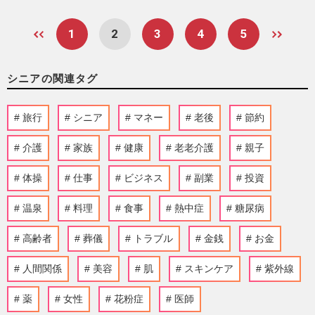
1
2
3
4
5
シニアの関連タグ
旅行
シニア
マネー
老後
節約
介護
家族
健康
老老介護
親子
体操
仕事
ビジネス
副業
投資
温泉
料理
食事
熱中症
糖尿病
高齢者
葬儀
トラブル
金銭
お金
人間関係
美容
肌
スキンケア
紫外線
薬
女性
花粉症
医師