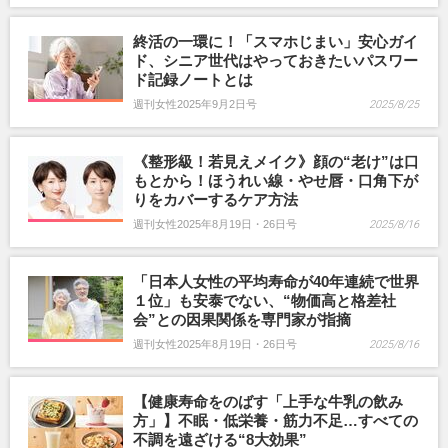
終活の一環に！「スマホじまい」安心ガイ
ド、シニア世代はやっておきたいパスワー
ド記録ノートとは
週刊女性2025年9月2日号
2025/8/25
《整形級！若見えメイク》顔の“老け”は口
もとから！ほうれい線・やせ唇・口角下が
りをカバーするケア方法
週刊女性2025年8月19日・26日号
2025/8/16
「日本人女性の平均寿命が40年連続で世界
１位」も安泰でない、“物価高と格差社
会”との因果関係を専門家が指摘
週刊女性2025年8月19日・26日号
2025/8/16
【健康寿命をのばす「上手な牛乳の飲み
方」】不眠・低栄養・筋力不足…すべての
不調を遠ざける“8大効果”