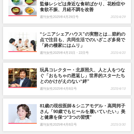
監修レシピは身近な食材ばかり、花粉症や
食欲不振、月経不調を改善
週刊女性2025年4月29日号
2025/4/29
“シニアシェアハウス”の実態とは…節約の
点で注目も、共同生活でのいざこざ多発で
「終の棲家にはムリ」
週刊女性2025年4月15日・22日号
2025/4/20
玩具コレクター・北原照久、人と人をつな
ぐ「おもちゃの恩返し」世界的スターたち
とのかけがえのない“絆”
週刊女性2025年4月8日号
2025/4/13
81歳の現役医師＆シニアモデル・高岡邦子
さん「90歳でもヒールを履いていたい」美
と健康を保つ“3つの習慣”
週刊女性2025年4月8日号
2025/3/30