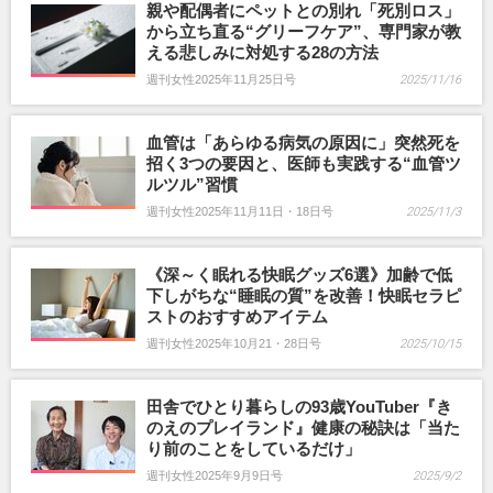
親や配偶者にペットとの別れ「死別ロス」
から立ち直る“グリーフケア”、専門家が教
える悲しみに対処する28の方法
週刊女性2025年11月25日号
2025/11/16
血管は「あらゆる病気の原因に」突然死を
招く3つの要因と、医師も実践する“血管ツ
ルツル”習慣
週刊女性2025年11月11日・18日号
2025/11/3
《深～く眠れる快眠グッズ6選》加齢で低
下しがちな“睡眠の質”を改善！快眠セラピ
ストのおすすめアイテム
週刊女性2025年10月21・28日号
2025/10/15
田舎でひとり暮らしの93歳YouTuber『き
のえのプレイランド』健康の秘訣は「当た
り前のことをしているだけ」
週刊女性2025年9月9日号
2025/9/2