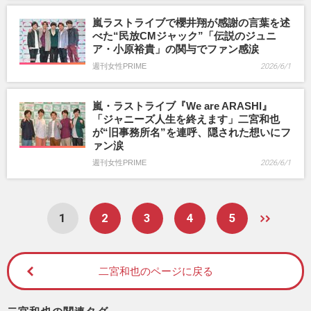
嵐ラストライブで櫻井翔が感謝の言葉を述
べた“民放CMジャック”「伝説のジュニ
ア・小原裕貴」の関与でファン感涙
週刊女性PRIME
2026/6/1
嵐・ラストライブ『We are ARASHI』
「ジャニーズ人生を終えます」二宮和也
が“旧事務所名”を連呼、隠された想いにフ
ァン涙
週刊女性PRIME
2026/6/1
1
2
3
4
5
二宮和也のページに戻る