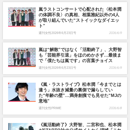
嵐ラストコンサートで心配された〈松本潤
の体調不良〉の真相、相葉雅紀以外の4人
が取り組んでいた“ストイックなダイエッ
ト”
週刊女性2026年6月23日号
2026/6/9
嵐は“解散”ではなく「活動終了」、大野智
も「芸能界引退」をほのめかさず…最後ま
で「僕たちは嵐です」の言葉チョイス
週刊女性2026年6月23日号
2026/6/9
《嵐・ラストライブ》松本潤「今までとは
違う」水抜き減量の裏側で漏らしてい
た“年齢の壁”…満身創痍でも見せた“MJの
意地”
週刊女性PRIME
2026/6/8
《嵐活動終了》大野智、二宮和也、松本潤