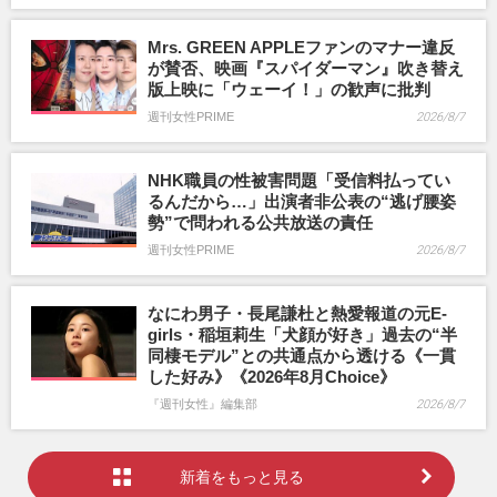
Mrs. GREEN APPLEファンのマナー違反
が賛否、映画『スパイダーマン』吹き替え
版上映に「ウェーイ！」の歓声に批判
週刊女性PRIME
2026/8/7
NHK職員の性被害問題「受信料払ってい
るんだから…」出演者非公表の“逃げ腰姿
勢”で問われる公共放送の責任
週刊女性PRIME
2026/8/7
なにわ男子・長尾謙杜と熱愛報道の元E-
girls・稲垣莉生「犬顔が好き」過去の“半
同棲モデル”との共通点から透ける《一貫
した好み》《2026年8月Choice》
『週刊女性』編集部
2026/8/7
新着をもっと見る