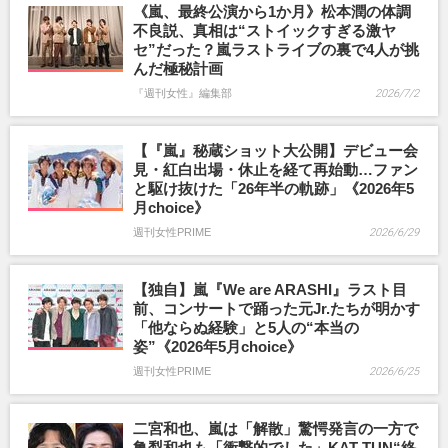
《嵐、最終公演から1か月》松本潤の体調
不良説、真相は“ストイックすぎる激ヤ
セ”だった？嵐ラストライブの裏で4人が挑
んだ極秘計画
『週刊女性』編集部
2026/7/2
【『嵐』秘蔵ショット大公開】デビュー会
見・紅白出場・休止を経て再始動…ファン
と駆け抜けた「26年半の軌跡」《2026年5
月choice》
週刊女性PRIME
2026/6/29
【独自】嵐『We are ARASHI』ラスト目
前、コンサートで踊った元Jr.たちが明かす
「他ならぬ経験」と5人の“本当の
姿”《2026年5月choice》
週刊女性PRIME
2026/6/25
二宮和也、嵐は「解散」驚愕発言の一方で
亀梨和也も「衝撃的でした」KAT-TUN“終