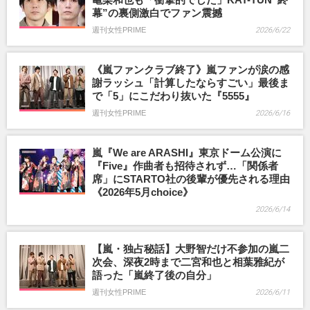
幕”の裏側激白でファン震撼
週刊女性PRIME
2026/6/22
《嵐ファンクラブ終了》嵐ファンが涙の感
謝ラッシュ「計算したならすごい」最後ま
で「5」にこだわり抜いた『5555』
週刊女性PRIME
2026/6/16
嵐『We are ARASHI』東京ドーム公演に
『Five』作曲者も招待されず…「関係者
席」にSTARTO社の後輩が優先される理由
《2026年5月choice》
2026/6/14
【嵐・独占秘話】大野智だけ不参加の嵐二
次会、深夜2時まで二宮和也と相葉雅紀が
語った「嵐終了後の自分」
週刊女性PRIME
2026/6/11