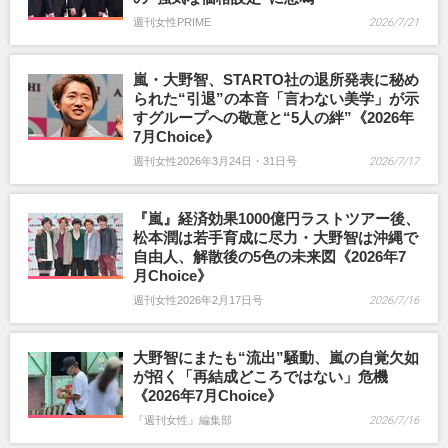
週刊女性PRIME
2026/7/21
嵐・大野智、STARTO社の退所発表に秘め
られた“引退”の本音「言わない美学」が示
すグループへの敬意と“5人の絆”《2026年
7月Choice》
週刊女性2026年3月24日・31日号
2026/7/17
『嵐』経済効果1000億円ラストツアー後、
松本潤は若手育成に尽力・大野智は沖縄で
自由人、解散後の5色の未来図《2026年7
月Choice》
週刊女性2026年2月17日号
2026/7/16
大野智にまたも“流出”騒動、嵐の自覚欠如
が招く「再結成どころではない」危機
《2026年7月Choice》
『週刊女性』編集部
2026/7/16