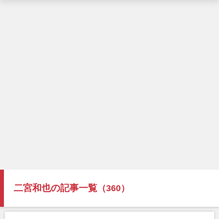
二宮和也の記事一覧
（360）