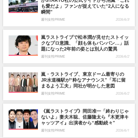
がSTARTO社の公式サイトから消滅「これ
も愛だよ」ファンが捉えていた“2人になる
瞬間”
週刊女性PRIME
2026/6/3
嵐ラストライブで松本潤が見せたストイッ
クなプロ意識、「顔も体もパンパン…」話
題になった2年前の姿とは別人の驚異
週刊女性PRIME
2026/6/2
嵐・ラストライブ、東京ドーム最寄りの
JR水道橋駅が“粋なアナウンス”「耳に留
まるよう工夫」同社が明かした意図
週刊女性PRIME
2026/6/2
《嵐ラストライブ》岡田准一「終わりじゃ
ないよ」妻夫木聡、佐藤隆太ら『木更津キ
ャッツアイ』出演者から“感動続々”
週刊女性PRIME
2026/6/1