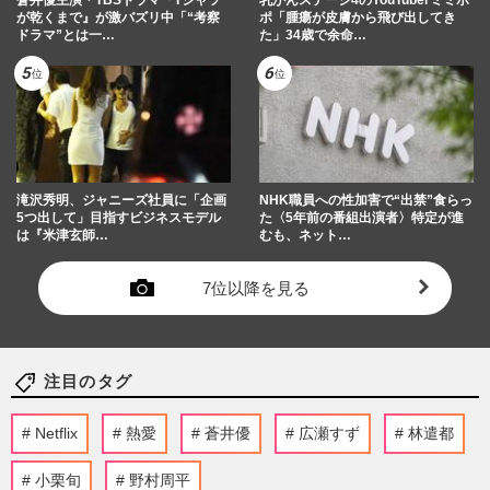
蒼井優主演・TBSドラマ『Tシャツ
乳がんステージ4のYouTuberミミポ
が乾くまで』が激バズリ中「“考察
ポ「腫瘍が皮膚から飛び出してき
ドラマ”とは一…
た」34歳で余命…
滝沢秀明、ジャニーズ社員に「企画
NHK職員への性加害で“出禁”食らっ
5つ出して」目指すビジネスモデル
た〈5年前の番組出演者〉特定が進
は『米津玄師…
むも、ネット…
7位以降を見る
注目のタグ
Netflix
熱愛
蒼井優
広瀬すず
林遣都
小栗旬
野村周平