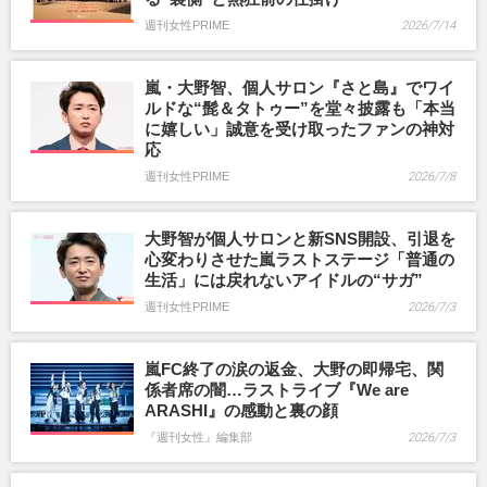
週刊女性PRIME
2026/7/14
嵐・大野智、個人サロン『さと島』でワイ
ルドな“髭＆タトゥー”を堂々披露も「本当
に嬉しい」誠意を受け取ったファンの神対
応
週刊女性PRIME
2026/7/8
大野智が個人サロンと新SNS開設、引退を
心変わりさせた嵐ラストステージ「普通の
生活」には戻れないアイドルの“サガ”
週刊女性PRIME
2026/7/3
嵐FC終了の涙の返金、大野の即帰宅、関
係者席の闇…ラストライブ『We are
ARASHI』の感動と裏の顔
『週刊女性』編集部
2026/7/3