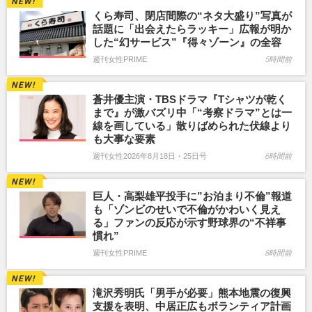
くら寿司、閉店間際の“ネタ大盛り”写真が
話題に「出会えたらラッキー」広報が明か
した“幻サービス”『得々ゾーン』の全容
週刊女性PRIME
5時間前
蒼井優主演・TBSドラマ『Tシャツが乾く
まで』が激バズリ中「“考察ドラマ”とは一
線を画している」散りばめられた伏線より
も大事な要素
週刊女性2026年8月18日・25日号
6時間前
巨人・高梨雄平投手に”お泊まり不倫”報道
も「ゾンビのせいで不倫がかわいく見え
る」ファンの反応が示す野球界の“不祥事
慣れ”
週刊女性PRIME
8時間前
滝沢秀明氏「男手が必要」熊本地震の復興
支援を表明、中居正広もボランティア計画