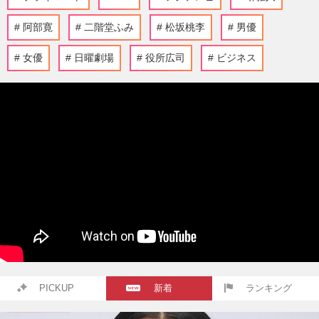
阿部寛
二階堂ふみ
松坂桃李
男優
女優
日曜劇場
役所広司
ビジネス
PICKUP
新着
ランキング