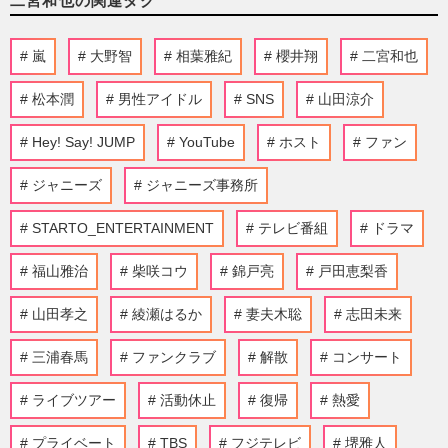
二宮和也の関連タグ
嵐
大野智
相葉雅紀
櫻井翔
二宮和也
松本潤
男性アイドル
SNS
山田涼介
Hey! Say! JUMP
YouTube
ホスト
ファン
ジャニーズ
ジャニーズ事務所
STARTO_ENTERTAINMENT
テレビ番組
ドラマ
福山雅治
柴咲コウ
錦戸亮
戸田恵梨香
山田孝之
綾瀬はるか
妻夫木聡
志田未来
三浦春馬
ファンクラブ
解散
コンサート
ライブツアー
活動休止
復帰
熱愛
プライベート
TBS
フジテレビ
堺雅人