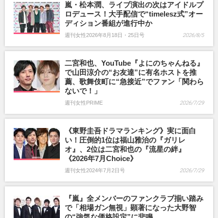
嵐・松本潤、ライブ演出の次はアイドルプ
ロデュース！大手配信で“timelesz式”オー
ディション番組が進行中か
週刊女性2026年8月18日・25日号
2026/8/5
二宮和也、YouTube『よにのちゃんねる』
で山田涼介の“お友達”に有名ホストを推
薦、歌舞伎町に“急接近”でファン「関わら
ないで！」
週刊女性PRIME
2026/7/29
《東野圭吾ドラマランキング》実に面白
い！圧倒的1位は福山雅治の『ガリレ
オ』、2位は二宮和也の『流星の絆』
《2026年7月Choice》
週刊女性2024年7月2日号
2026/7/29
『嵐』全メンバーのファンクラブ揃い踏み
で「相場ガン無視」顕著になった大野智
の“強気な価格設定”に悲鳴