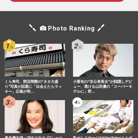
Photo Ranking
くら寿司、閉店間際の“ネタ大盛
小栗旬の“非公表長女”が顔隠しデビ
り”写真が話題に「出会えたらラッ
ュー、透ける山田優の「スーパーモ
キー」広報が明…
デルに」野…