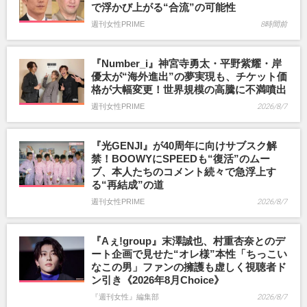
で浮かび上がる“合流”の可能性
週刊女性PRIME
8時間前
『Number_i』神宮寺勇太・平野紫耀・岸
優太が“海外進出”の夢実現も、チケット価
格が大幅変更！世界規模の高騰に不満噴出
週刊女性PRIME
2026/8/7
『光GENJI』が40周年に向けサブスク解
禁！BOOWYにSPEEDも“復活”のムー
ブ、本人たちのコメント続々で急浮上す
る“再結成”の道
週刊女性PRIME
2026/8/7
『Aぇ!group』末澤誠也、村重杏奈とのデ
ート企画で見せた“オレ様”本性「ちっこい
なこの男」ファンの擁護も虚しく視聴者ド
ン引き《2026年8月Choice》
『週刊女性』編集部
2026/8/7