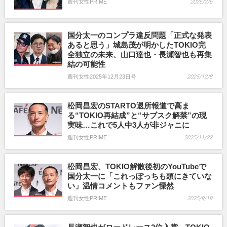
週刊女性PRIME
2026/2/6
国分太一のコンプラ違反問題「正式な発表
あると思う」城島茂が明かしたTOKIO完
全独立の未来、山口達也・長瀬智也も再集
結の可能性
週刊女性2025年12月23日号
2025/12/8
松岡昌宏のSTARTO退所報道で高ま
る“TOKIO再結成”と“サブスク解禁”の現
実味…これで5人中3人が非ジャニに
週刊女性PRIME
2025/11/22
松岡昌宏、TOKIO解散後初のYouTubeで
国分太一に「これっぽっちも頭にきていな
い」温情コメントもファン慄然
週刊女性PRIME
2025/9/19