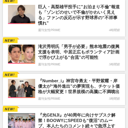
巨人・高梨雄平投手に”お泊まり不倫”報道
も「ゾンビのせいで不倫がかわいく見え
る」ファンの反応が示す野球界の“不祥事
慣れ”
週刊女性PRIME
4時間前
滝沢秀明氏「男手が必要」熊本地震の復興
支援を表明、中居正広もボランティア計画
で浮かび上がる“合流”の可能性
週刊女性PRIME
5時間前
『Number_i』神宮寺勇太・平野紫耀・岸
優太が“海外進出”の夢実現も、チケット価
格が大幅変更！世界規模の高騰に不満噴出
週刊女性PRIME
5時間前
『光GENJI』が40周年に向けサブスク解
禁！BOOWYにSPEEDも“復活”のムー
ブ、本人たちのコメント続々で急浮上す