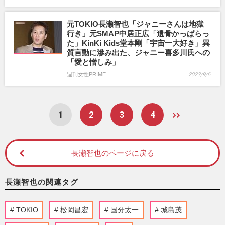
元TOKIO長瀬智也「ジャニーさんは地獄
行き」元SMAP中居正広「遺骨かっぱらっ
た」KinKi Kids堂本剛「宇宙一大好き」異
質言動に滲み出た、ジャニー喜多川氏への
「愛と憎しみ」
週刊女性PRIME
2023/9/6
1
2
3
4
長瀬智也のページに戻る
長瀬智也の関連タグ
TOKIO
松岡昌宏
国分太一
城島茂