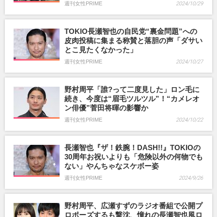
週刊女性PRIME
2024/10/29
TOKIO長瀬智也の自民党“裏金問題”への
皮肉投稿に集まる称賛と落胆の声「ダサい
とこ見たくなかった」
週刊女性PRIME
2024/10/27
野村周平「誰?って二度見した」ロン毛に
続き、今度は“眉毛ツルツル”！“カメレオ
ン俳優”菅田将暉の影響か
週刊女性PRIME
2024/10/22
長瀬智也『ザ！鉄腕！DASH!!』TOKIOの
30周年お祝いよりも「危険以外の何物でも
ない」やんちゃなスケボー姿
週刊女性PRIME
2024/9/26
野村周平、広瀬すずのラジオ番組で公開プ
ロポーズするも撃沈、憧れの長瀬智也風ロ