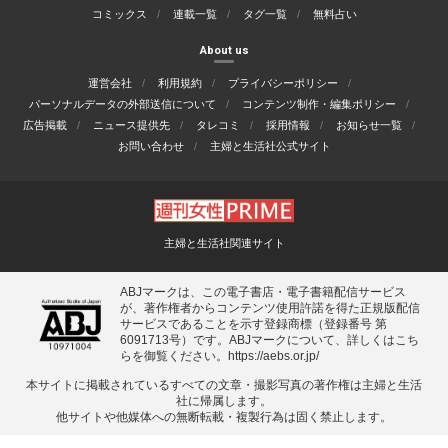
コミックス
連載一覧
タグ一覧
無料占い
About us
運営会社
利用規約
プライバシーポリシー
パーソナルデータの外部送信について
コンテンツ制作・編集ポリシー
広告掲載
ニュース提供先
タレコミ
採用情報
お知らせ一覧
お問い合わせ
主婦と生活社公式サイト
主婦と生活社関連サイト
ABJマークは、この電子書店・電子書籍配信サービス
が、著作権者からコンテンツ使用許諾を得た正規版配信
サービスであることを示す登録商標（登録番号 第
6091713号）です。ABJマークについて、詳しくはこち
らを御覧ください。
https://aebs.or.jp/
本サイトに掲載されているすべての⽂章・撮影写真の著作権は主婦と⽣活
社に帰属します。
他サイトや他媒体への無断転載・複製⾏為は固く禁⽌します。