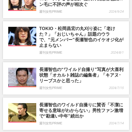
ン毛に不評の声が相次ぐ
週刊女性PRIME
2024/9/24
TOKIO・松岡昌宏の丸刈り姿に「老け
た？」「おじいちゃん」話題のウラ
で、“元メンバー”長瀬智也のイケオジ化が
止まらない
週刊女性PRIME
2024/8/1
長瀬智也の“ワイルド自撮り”写真が大喜利
状態「オカルト雑誌の編集者」「キアヌ･
リーブスかと思った」
週刊女性PRIME
2024/7/15
長瀬智也のワイルド自撮りに賛否「不潔に
寄せる意味がわからない」男性ファン激増
で“勘違い中年”続出か
週刊女性PRIME
2024/7/14