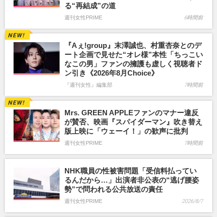
る“再結成”の道
週刊女性PRIME
6時間前
『Aぇ!group』末澤誠也、村重杏奈とのデ
ート企画で見せた“オレ様”本性「ちっこい
なこの男」ファンの擁護も虚しく視聴者ド
ン引き《2026年8月Choice》
『週刊女性』編集部
7時間前
Mrs. GREEN APPLEファンのマナー違反
が賛否、映画『スパイダーマン』吹き替え
版上映に「ウェーイ！」の歓声に批判
週刊女性PRIME
7時間前
NHK職員の性被害問題「受信料払ってい
るんだから…」出演者非公表の“逃げ腰姿
勢”で問われる公共放送の責任
週刊女性PRIME
2026/8/7