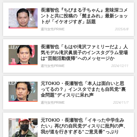
長瀬智也『ちびまる子ちゃん』意味深コメ
ントと共に投稿の「髭まみれ」最新ショッ
トが「イケオジすぎ」話題
週刊女性PRIME
2025/6/8
長瀬智也「もはや滝沢ファミリーだよ」人
気モデル滝沢眞規子のインスタグラム登場
は“芸能活動復帰”へのメッセージか
週刊女性PRIME
2024/12/11
元TOKIO・長瀬智也「本人は面白いと思
ってるの？」インスタでまたも自民党“裏
金問題”ディスりに呆れ声
週刊女性PRIME
2024/11/7
元TOKIO・長瀬智也「イキった中学生み
たい」再びの自民党ディスりに批判の声、
我が道を行きすぎる“ご意見番”っぷり