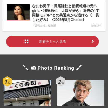
なにわ男子・長尾謙杜と熱愛報道の元E-
girls・稲垣莉生「犬顔が好き」過去の“半
同棲モデル”との共通点から透ける《一貫
した好み》《2026年8月Choice》
『週刊女性』編集部
2026/8/7
新着をもっと見る
Photo Ranking