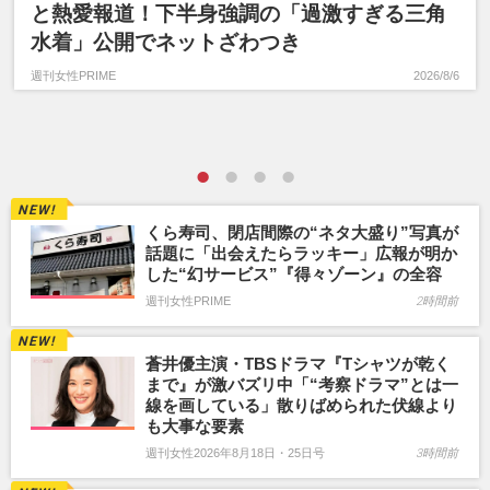
と熱愛報道！下半身強調の「過激すぎる三角
水着」公開でネットざわつき
週刊女性PRIME
2026/8/6
くら寿司、閉店間際の“ネタ大盛り”写真が
話題に「出会えたらラッキー」広報が明か
した“幻サービス”『得々ゾーン』の全容
週刊女性PRIME
2時間前
蒼井優主演・TBSドラマ『Tシャツが乾く
まで』が激バズリ中「“考察ドラマ”とは一
線を画している」散りばめられた伏線より
も大事な要素
週刊女性2026年8月18日・25日号
3時間前