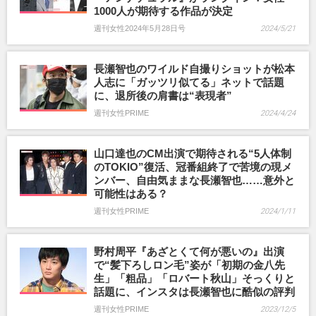
1000人が期待する作品が決定
週刊女性2024年5月28日号
2024/5/21
長瀬智也のワイルド自撮りショットが松本
人志に「ガッツリ似てる」ネットで話題
に、退所後の肩書は“表現者”
週刊女性PRIME
2024/4/24
山口達也のCM出演で期待される“5人体制
のTOKIO”復活、冠番組終了で苦境の現メ
ンバー、自由気ままな長瀬智也……意外と
可能性はある？
週刊女性PRIME
2024/1/11
野村周平『あざとくて何が悪いの』出演
で“髪下ろしロン毛”姿が「初期の金八先
生」「粗品」「ロバート秋山」そっくりと
話題に、インスタは長瀬智也に酷似の評判
週刊女性PRIME
2023/12/5