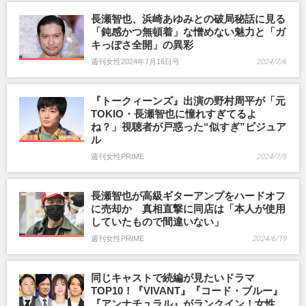
長瀬智也、浜崎あゆみとの破局秘話に見る
「鈍感かつ無頓着」な憎めない魅力と「ガ
キっぽさ全開」の異彩
週刊女性2024年7月16日号
2024/7/6
『トークィーンズ』出演の野村周平が「元
TOKIO・長瀬智也に憧れすぎてるよ
ね？」視聴者が戸惑った“似すぎ”ビジュア
ル
週刊女性PRIME
2024/7/5
長瀬智也が高級ギターアンプをハードオフ
に売却か 真相直撃に同店は「本人が使用
していたもので間違いない」
週刊女性PRIME
2024/6/19
同じキャストで続編が見たいドラマ
TOP10！『VIVANT』『コード・ブルー』
『アンナチュラル』がランクイン！女性