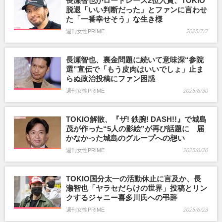
長瀬智也がロードレース2位入賞、TOKIO
脱退「いい判断だった」とファンに言わせ
た「一番幸せそう」な生き様
週刊女性PRIME
2025/7/7
長瀬智也、裏金問題に続いて意味深“参院
選”宣伝で「もう皮肉はいいでしょ」止ま
らぬ政治投稿にファン困惑
週刊女性PRIME
2025/6/30
TOKIO解散、『ザ! 鉄腕! DASH!!』で城島
茂が作った“5人の影絵”が再び話題に 届
かなかった城島のグループへの想い
週刊女性PRIME
2025/6/26
TOKIO国分太一の活動休止に言及か、長
瀬智也「ヤラセだらけの世界」投稿とリン
クするジャニー喜多川氏への弔辞
週刊女性PRIME
2025/6/23