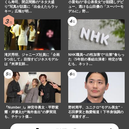
くら寿司、閉店間際の“ネタ大盛
小栗旬の“非公表長女”が顔隠しデビ
り”写真が話題に「出会えたらラッ
ュー、透ける山田優の「スーパーモ
キー」広報が明…
デルに」野…
滝沢秀明、ジャニーズ社員に「企画
NHK職員への性加害で“出禁”食らっ
5つ出して」目指すビジネスモデル
た〈5年前の番組出演者〉特定が進
は『米津玄師…
むも、ネット…
『Number_i』神宮寺勇太・平野紫
野村周平、ユニクロ“モデル美女”・
耀・岸優太が“海外進出”の夢実現
石田夢実と熱愛報道！下半身強調の
も、チケット価…
「過激すぎ…