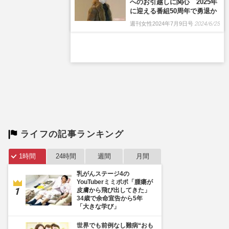
へのお引越しに関心 2025年
に迎える番組50周年で勇退か
週刊女性2024年7月9日号
2024/6/25
ライフの記事ランキング
1時間
24時間
週間
月間
乳がんステージ4の
YouTuberミミポポ「腫瘍が
皮膚から飛び出してきた」
34歳で余命宣告から5年
「大きな学び」
世界でも前例なし難病“おも