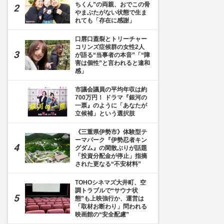
ちくん”の両親、おでこの骨
やまぶたがない状態で生ま
れても「存在に感謝」
口唇口蓋裂とトリーチャー
コリンズ症候群の女性2人
が語る“当事者の本音”「“障
害は個性”と言われると違和
感」
市議会議員の平均年収は約
700万円！ ドラマ『銀河の
一票』のように「あなたが
立候補」という選択肢
《三重県伊勢市》体験型テ
ーマパーク『伊勢忍者キン
グダム』の閑散ぶりが話題
「投資分配金が停止」指摘
された更なる“不安材料”
TOHOシネマズ大井町、空
調トラブルで“サウナ状
態”も上映強行か、運営は
「取材お断わり」問われる
映画館の“安全配慮”