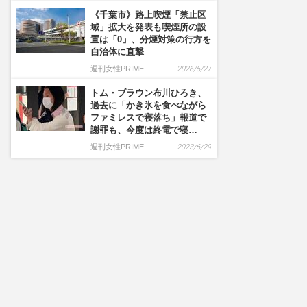
《千葉市》路上喫煙「禁止区
域」拡大を発表も喫煙所の設
置は「0」、分煙対策の行方を
自治体に直撃
週刊女性PRIME
2026/5/27
トム・ブラウン布川ひろき、
過去に「かき氷を食べながら
ファミレスで寝落ち」報道で
謝罪も、今度は終電で寝…
週刊女性PRIME
2023/6/29