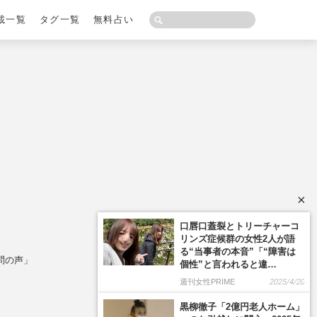
載一覧
タグ一覧
無料占い
×
口唇口蓋裂とトリーチャーコ
リンズ症候群の女性2人が語
る“当事者の本音”「“障害は
問の声」
個性”と言われると違…
週刊女性PRIME
2025/4/20
黒柳徹子「2億円老人ホーム」