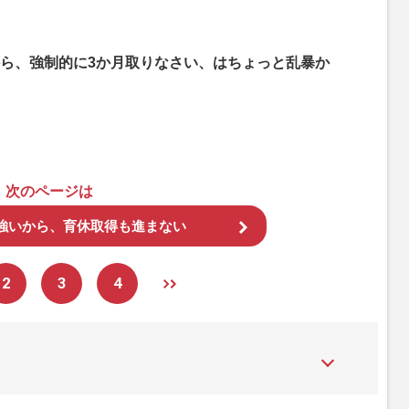
ら、強制的に3か月取りなさい、はちょっと乱暴か
次のページは
強いから、育休取得も進まない
2
3
4
た女性週刊誌。芸能ゴシップや事件、皇室の話題、感動ドキュメン
発信している。2017年12月12日号で「眞子さま嫁ぎ先の“義