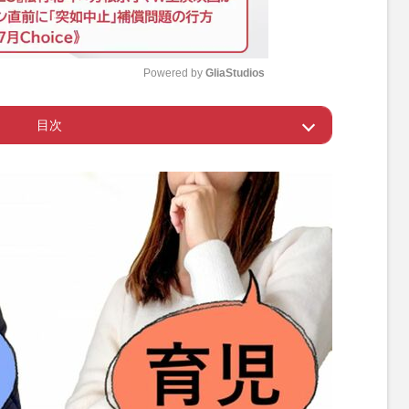
Powered by 
GliaStudios
目次
M
u
率は13.97％
t
e
っていくべき
から3分の2くらいが夫婦同伴