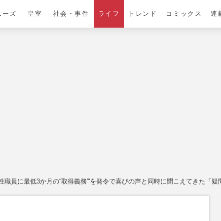
ニーズ
皇室
社会・事件
ライフ
トレンド
コミックス
連
職員に最低3か月の“取得義務”'を発令で喜びの声と同時に聞こえてきた「疑