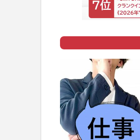
Page 1
ー 男性の育休取得
Page 2
ー 夫婦一緒にや
Page 3
ー 参加者の半分