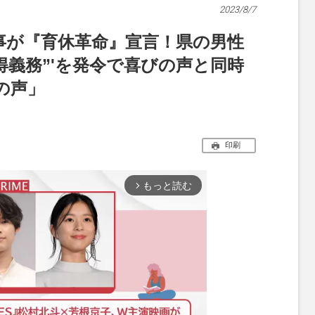
2023/8/7
事が『育休革命』宣言！県の男性
得義務”'を発令で喜びの声と同時
の声」
印刷
もっと読む
arrow_forward_ios