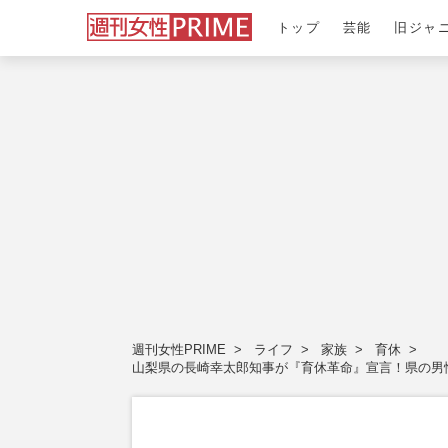
トップ
芸能
旧ジャ
週刊女性PRIME
ライフ
家族
育休
山梨県の長崎幸太郎知事が『育休革命』宣言！県の男性