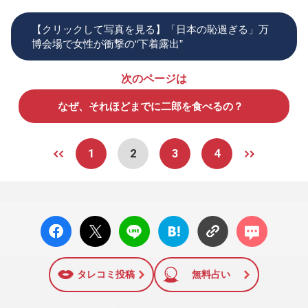
【クリックして写真を見る】「日本の恥過ぎる」万
博会場で女性が衝撃の“下着露出”
次のページは
なぜ、それほどまでに二郎を食べるの？
1
2
3
4
facebo
X ポス
LINE
はてな
コメン
ok い
ト
ブック
ト
いね
マーク
に追加
タレコミ投稿
無料占い