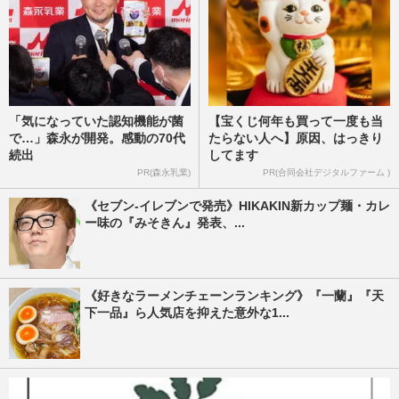
「気になっていた認知機能が菌
【宝くじ何年も買って一度も当
で…」森永が開発。感動の70代
たらない人へ】原因、はっきり
続出
してます
PR(森永乳業)
PR(合同会社デジタルファーム )
《セブン-イレブンで発売》HIKAKIN新カップ麺・カレ
ー味の『みそきん』発表、...
《好きなラーメンチェーンランキング》『一蘭』『天
下一品』ら人気店を抑えた意外な1...