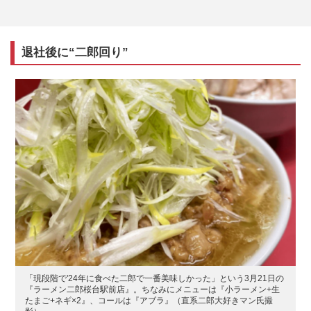
退社後に“二郎回り”
「現段階で'24年に食べた二郎で一番美味しかった」という3月21日の
『ラーメン二郎桜台駅前店』。ちなみにメニューは『小ラーメン+生
たまご+ネギ×2』、コールは『アブラ』（直系二郎大好きマン氏撮