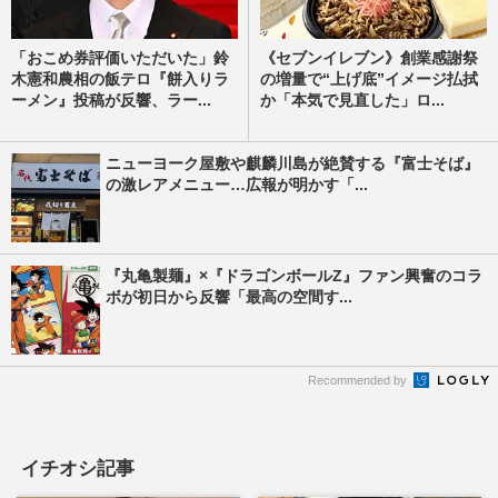
「おこめ券評価いただいた」鈴
《セブンイレブン》創業感謝祭
木憲和農相の飯テロ『餅入りラ
の増量で“上げ底”イメージ払拭
ーメン』投稿が反響、ラー...
か「本気で見直した」ロ...
ニューヨーク屋敷や麒麟川島が絶賛する『富士そば』
の激レアメニュー…広報が明かす「...
『丸亀製麺』×『ドラゴンボールZ』ファン興奮のコラ
ボが初日から反響「最高の空間す...
Recommended by
イチオシ記事