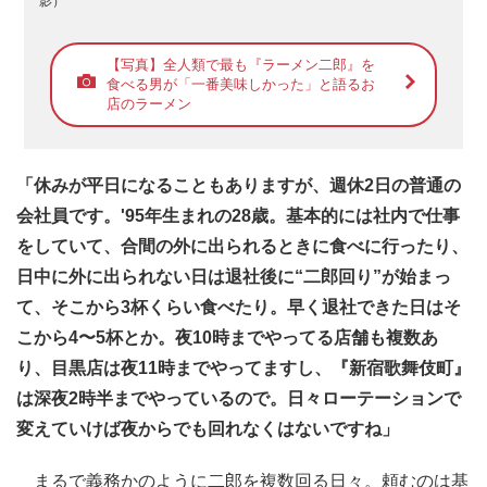
影）
【写真】全人類で最も『ラーメン二郎』を
食べる男が「一番美味しかった」と語るお
店のラーメン
「休みが平日になることもありますが、週休2日の普通の
会社員です。'95年生まれの28歳。基本的には社内で仕事
をしていて、合間の外に出られるときに食べに行ったり、
日中に外に出られない日は退社後に“二郎回り”が始まっ
て、そこから3杯くらい食べたり。早く退社できた日はそ
こから4〜5杯とか。夜10時までやってる店舗も複数あ
り、目黒店は夜11時までやってますし、『新宿歌舞伎町』
は深夜2時半までやっているので。日々ローテーションで
変えていけば夜からでも回れなくはないですね」
まるで義務かのように二郎を複数回る日々。頼むのは基