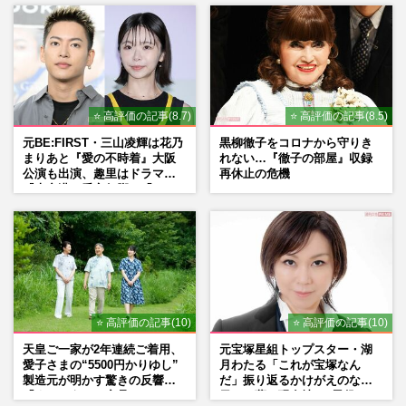
⭐ 高評価の記事(8.7)
⭐ 高評価の記事(8.5)
元BE:FIRST・三山凌輝は花乃
黒柳徹子をコロナから守りき
まりあと『愛の不時着』大阪
れない…『徹子の部屋』収録
公演も出演、趣里はドラマ
再休止の危機
『大空港』番宣行脚に「メン
タル強すぎ」の実情
⭐ 高評価の記事(10)
⭐ 高評価の記事(10)
天皇ご一家が2年連続ご着用、
元宝塚星組トップスター・湖
愛子さまの“5500円かりゆし”
月わたる「これが宝塚なん
製造元が明かす驚きの反響
だ」振り返るかけがえのない
「まさかうちの商品とは…」
日々、夢の現在地と“男役”へ