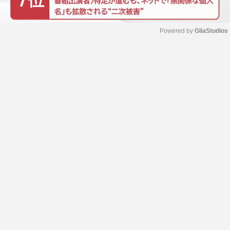
Powered by 
GliaStudios
M
u
t
e