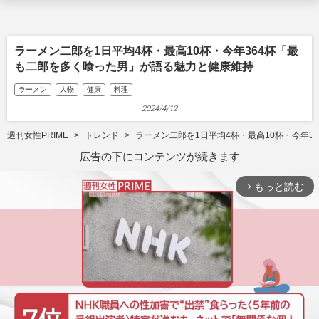
ラーメン二郎を1日平均4杯・最高10杯・今年364杯「最
も二郎を多く喰った男」が語る魅力と健康維持
ラーメン
人物
健康
料理
2024/4/12
週刊女性PRIME
トレンド
ラーメン二郎を1日平均4杯・最高10杯・今年
広告の下にコンテンツが続きます
もっと読む
arrow_forward_ios