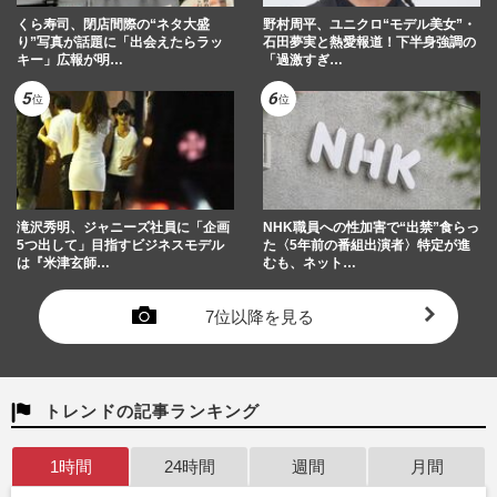
くら寿司、閉店間際の“ネタ大盛
野村周平、ユニクロ“モデル美女”・
り”写真が話題に「出会えたらラッ
石田夢実と熱愛報道！下半身強調の
キー」広報が明…
「過激すぎ…
滝沢秀明、ジャニーズ社員に「企画
NHK職員への性加害で“出禁”食らっ
5つ出して」目指すビジネスモデル
た〈5年前の番組出演者〉特定が進
は『米津玄師…
むも、ネット…
7位以降を見る
トレンドの記事ランキング
1時間
24時間
週間
月間