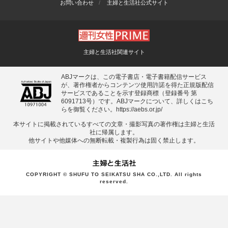
お問い合わせ
主婦と生活社公式サイト
主婦と生活社関連サイト
ABJマークは、この電子書店・電子書籍配信サービス
が、著作権者からコンテンツ使用許諾を得た正規版配信
サービスであることを示す登録商標（登録番号 第
6091713号）です。ABJマークについて、詳しくはこち
らを御覧ください。
https://aebs.or.jp/
本サイトに掲載されているすべての⽂章・撮影写真の著作権は主婦と⽣活
社に帰属します。
他サイトや他媒体への無断転載・複製⾏為は固く禁⽌します。
COPYRIGHT © SHUFU TO SEIKATSU SHA CO.,LTD. All rights
reserved.