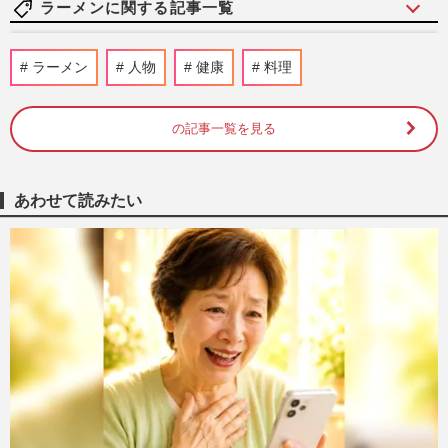
ラーメンに関する記事一覧
《ラーメン店と焼き肉店の倒産が過去最
ラーメン
人物
健康
料理
多》物価高だけではない、同じ”最多”でも
まるで違う「原因」
週刊女性2026年8月11日号
2026/8/3
の記事一覧を見る
吉田沙保里、日清「カップヌードル」新
CMで『城本クリニック』衝撃オマージ
あわせて読みたい
ュ、本家もノリノリ有言実行のミ…
週刊女性PRIME
2026/7/8
《50代から飲酒リスクが上昇》閉経後の過
度な飲酒に注意！専門医が指南する病気に
ならない肝臓の守り方
週刊女性2026年6月2日号
2026/5/31
85歳・日高屋創業者の神田正さん「人を集
めるのは永遠の課題」“深夜営業”と“駅前