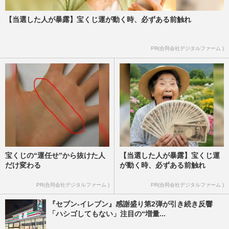
出店”にこだわったワケ
週刊女性2026年6月2日号
2026/5/24
【当選した人が暴露】宝くじ運が動く時、必ずある前触れ
《ナフサ不足》国民食ラーメンの“袋麺”供
PR(合同会社デジタルファーム )
給は「問題なし」日清食品&サンヨー食品
が答えた意外な現状と“…
週刊女性PRIME
2026/5/18
宝くじの“運任せ”から抜けた人
【当選した人が暴露】宝くじ運
だけ変わる
が動く時、必ずある前触れ
PR(合同会社デジタルファーム )
PR(合同会社デジタルファーム )
『セブン‐イレブン』感謝盛り第2弾が引き続き反響
「ハシゴしてもない」注目の“増量...