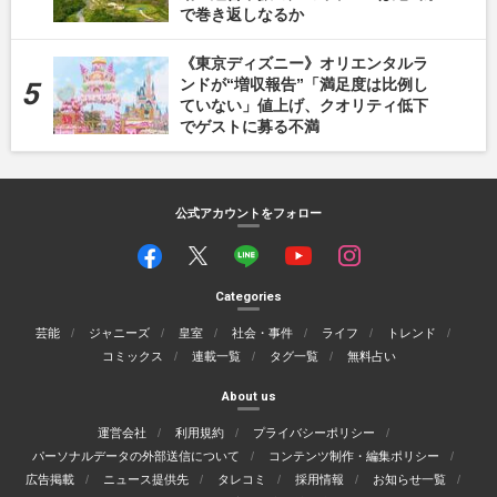
で巻き返しなるか
《東京ディズニー》オリエンタルラ
ンドが“増収報告”「満足度は比例し
ていない」値上げ、クオリティ低下
でゲストに募る不満
公式アカウントをフォロー
Categories
芸能
ジャニーズ
皇室
社会・事件
ライフ
トレンド
コミックス
連載一覧
タグ一覧
無料占い
About us
運営会社
利用規約
プライバシーポリシー
パーソナルデータの外部送信について
コンテンツ制作・編集ポリシー
広告掲載
ニュース提供先
タレコミ
採用情報
お知らせ一覧