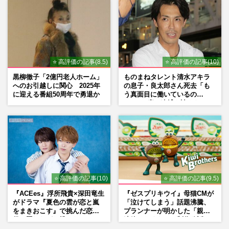
⭐ 高評価の記事(8.5)
⭐ 高評価の記事(10)
黒柳徹子「2億円老人ホーム」
ものまねタレント清水アキラ
へのお引越しに関心 2025年
の息子・良太郎さん死去「も
に迎える番組50周年で勇退か
う真面目に働いているの
で」、2度の逮捕も諦めなかっ
た芸能界“波乱に満ちた37年”
⭐ 高評価の記事(10)
⭐ 高評価の記事(9.5)
『ACEes』浮所飛貴×深田竜生
『ゼスプリキウイ』母猫CMが
がドラマ『夏色の雲が恋と嵐
「泣けてしまう」話題沸騰、
をまきおこす』で挑んだ恋人
プランナーが明かした「親に
役、照れながら挑んだキュン
連絡したくなる」制作秘話
シーン秘話