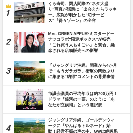
くら寿司、閉店間際の“ネタ大盛
り”写真が話題に「出会えたらラッキ
ー」広報が明かした“幻サービ
ス”『得々ゾーン』の全容
Mrs. GREEN APPLE×ミスタードー
ナツコラボ“限定ボックス”が転売
「これ買う人もすごい」と賛否、懸
念される店頭販売への影響
『ジャングリア沖縄』開業から4か月
で「もうガラガラ」衝撃の閑散ぶり
に集まる“納得”コメントの背景事情
市議会議員の平均年収は約700万円！
ドラマ『銀河の一票』のように「あ
なたが立候補」という選択肢
ジャングリア沖縄、ゴールデンウィ
ークに『やんばるトルネード』始
動！経営不振の声の中、GWは絶叫系