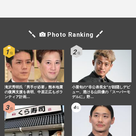
の思い
Photo Ranking
滝沢秀明氏「男手が必要」熊本地震
小栗旬の“非公表長女”が顔隠しデビ
の復興支援を表明、中居正広もボラ
ュー、透ける山田優の「スーパーモ
ンティア計画…
デルに」野…