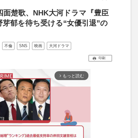
四面楚歌、NHK大河ドラマ『豊臣
野芽郁を待ち受ける“女優引退”の
不倫
SNS
映画
大河ドラマ
印刷
もっと読む
arrow_forward_ios