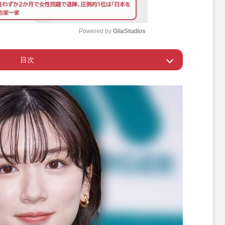
Powered by 
GliaStudios
目次
M
u
るような報道
t
e
疑惑を“スルー”
約自体は解除していない
は「女優引退」も覚悟