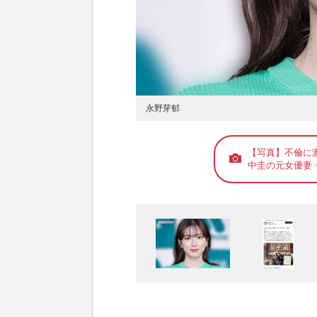
永野芽郁
【写真】不倫に
中圭の元女優妻