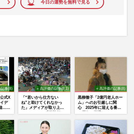
今日の運勢を無料で見る
記事(8)
⭐ 高評価の記事(8.1)
⭐ 高評価の記事(8)
公式X
「“若いから仕方ない
黒柳徹子「2億円老人ホー
イデ
ね”と助けてくれなかっ
ム」へのお引越しに関
箱…ビ
た」メディアが取り上げ
心 2025年に迎える番組
た
てこなかった『避難所で
50周年で勇退か
提
の性暴力』