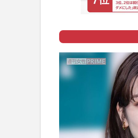
Page 1
ー 交際を裏付け
Page 2
ー 謝罪後は一連の
Page 3
ー スポンサー契
Page 4
ー “続報”次第で