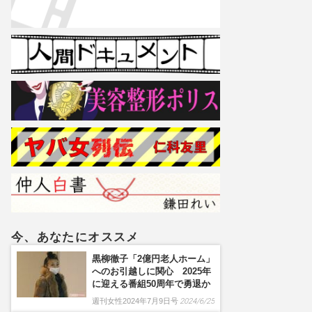
今、あなたにオススメ
黒柳徹子「2億円老人ホーム」
へのお引越しに関心 2025年
に迎える番組50周年で勇退か
週刊女性2024年7月9日号
2024/6/25