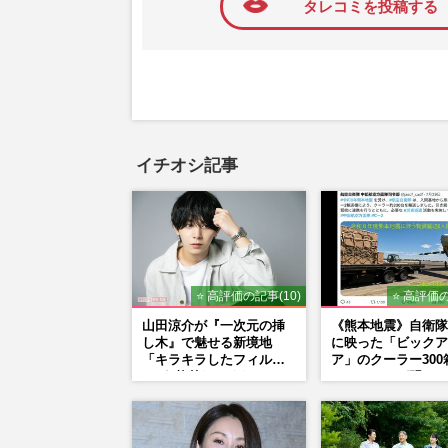
タレコミを投稿する
イチオシ記事
⭐ 高評価の記事(10)
⭐ 高評価の
山田涼介が『一次元の挿
《熊本地震》自衛隊
し木』で魅せる新境地
に映った「ビックア
「キラキラしたフィルタ
ア」のクーラー300
ーが1枚外れてくれたら」
ックカメラが明かし
アイドル像を封印した覚
「被災地に自社在庫
悟
供」の真相