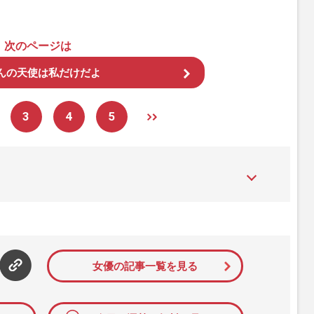
次のページは
んの天使は私だけだよ
3
4
5
た女性週刊誌。芸能ゴシップや事件、皇室の話題、感動ドキュメン
発信している。2017年12月12日号で「眞子さま嫁ぎ先の“義
」報道をスクープ。この一報から約2か月後、宮内庁は結婚延期を
雑誌ジャーナリズム賞」大賞を受賞した。毎週火曜日発売。
女優の記事一覧を見る