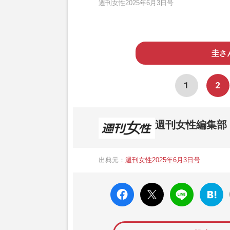
週刊女性2025年6月3日号
圭さ
1
2
週刊女性編集部
1957年3月6日に日本で最初に創刊され
ト、美容・健康・グルメ・占いに関する情報を
出典元：
週刊女性2025年6月3日号
母”が抱える400万円超の“借金トラブル”
発表。同記事は2018年の「編集者が選ぶ
faceboo
X ポス
LINE
はてな
k いい
ト
ブック
ね
マーク
に追加