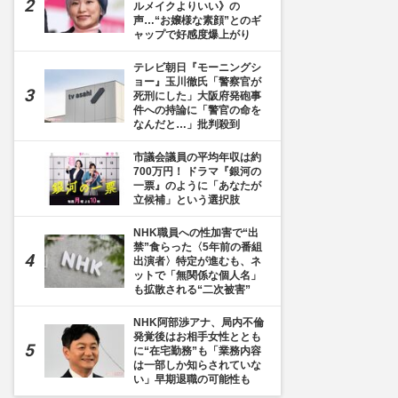
ルメイクよりいい》の
声…“お嬢様な素顔”とのギ
ャップで好感度爆上がり
テレビ朝日『モーニングシ
ョー』玉川徹氏「警察官が
死刑にした」大阪府発砲事
件への持論に「警官の命を
なんだと…」批判殺到
市議会議員の平均年収は約
700万円！ ドラマ『銀河の
一票』のように「あなたが
立候補」という選択肢
NHK職員への性加害で“出
禁”食らった〈5年前の番組
出演者〉特定が進むも、ネ
ットで「無関係な個人名」
も拡散される“二次被害”
NHK阿部渉アナ、局内不倫
発覚後はお相手女性ととも
に“在宅勤務”も「業務内容
は一部しか知らされていな
い」早期退職の可能性も