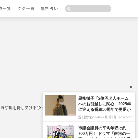
載一覧
タグ一覧
無料占い
×
黒柳徹子「2億円老人ホーム」
へのお引越しに関心 2025年
野芽郁を待ち受ける“女優引退”の現実味
に迎える番組50周年で勇退か
週刊女性2024年7月9日号
2024/6/25
市議会議員の平均年収は約
700万円！ ドラマ『銀河の一