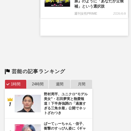
票』のように「あなたが立候
補」という選択肢
週刊女性PRIME
2026/6/8
芸能の記事ランキング
1時間
24時間
週間
月間
野村周平、ユニクロ“モデル
美女”・石田夢実と熱愛報
道！下半身強調の「過激す
ぎる三角水着」公開でネッ
トざわつき
ぱーてぃーちゃん・信子、
衝撃のすっぴん姿に《ギャ