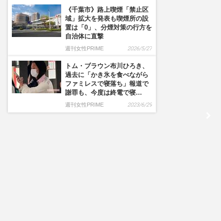
《千葉市》路上喫煙「禁止区
域」拡大を発表も喫煙所の設
置は「0」、分煙対策の行方を
自治体に直撃
週刊女性PRIME
2026/5/27
トム・ブラウン布川ひろき、
過去に「かき氷を食べながら
ファミレスで寝落ち」報道で
謝罪も、今度は終電で寝…
週刊女性PRIME
2023/6/29