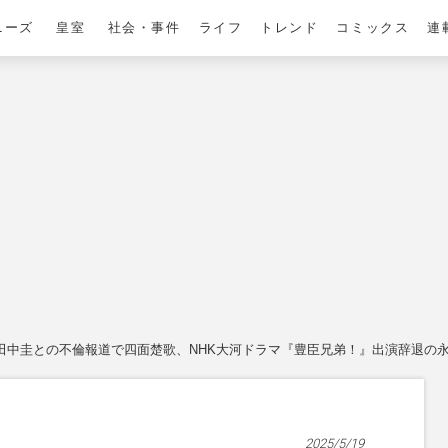
ニーズ
皇室
社会・事件
ライフ
トレンド
コミックス
連
田中圭との不倫報道で四面楚歌、NHK大河ドラマ『豊臣兄弟！』出演辞退の永
2025/5/19