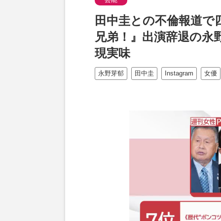
田中圭との不倫報道で
兄弟！』出演辞退の永
現実味
永野芽郁
田中圭
Instagram
女優