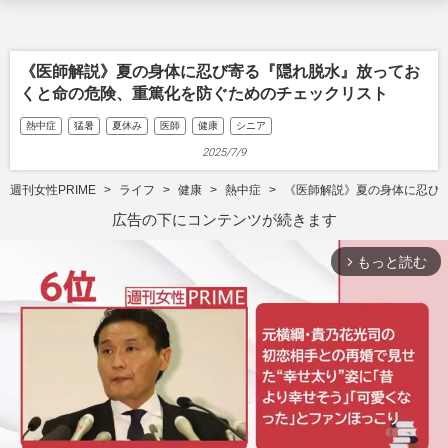
《医師解説》夏の身体に忍び寄る『隠れ脱水』放ってお
くと命の危険、重篤化を防ぐためのチェックリスト
熱中症
猛暑
夏休み
医師
健康
シニア
2025/7/9
週刊女性PRIME
ライフ
健康
熱中症
《医師解説》夏の身体に忍び
広告の下にコンテンツが続きます
もっと読む
arrow_forward_ios