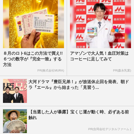
８月のロト6はこの方法で買え!!
アマゾンで大人気！血圧対策は
６つの数字が『完全一致』する
コーヒーに足してみて
方法
PR(株式会社MURA)
PR(森永乳業)
大河ドラマ『豊臣兄弟！』が放送休止回を発表、朝ド
ラ『エール』から始まった「見習う...
【当選した人が暴露】宝くじ運が動く時、必ずある前
触れ
PR(合同会社デジタルファーム )