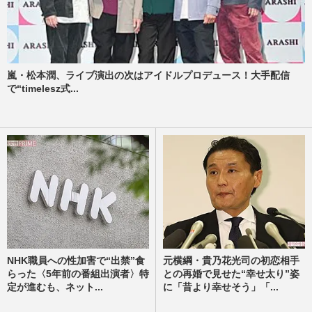
嵐・松本潤、ライブ演出の次はアイドルプロデュース！大手配信
で“timelesz式...
NHK職員への性加害で“出禁”食
元横綱・貴乃花光司の初恋相手
らった〈5年前の番組出演者〉特
との再婚で見せた“幸せ太り”姿
定が進むも、ネット...
に「昔より幸せそう」「...