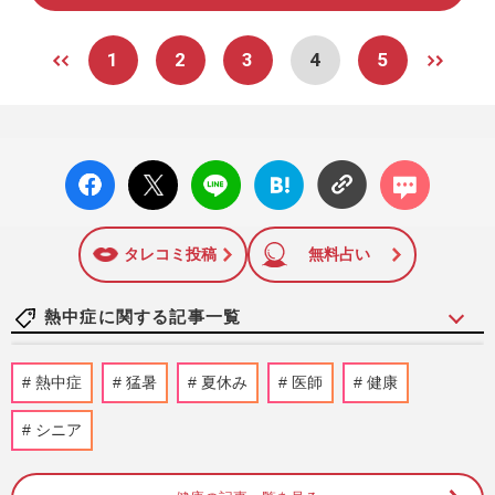
1
2
3
4
5
facebo
X ポス
LINE
はてな
コメン
ok い
ト
ブック
ト
いね
マーク
に追加
タレコミ投稿
無料占い
熱中症に関する記事一覧
《全国高等学校野球選手権大会》“夏の甲
熱中症
猛暑
夏休み
医師
健康
子園7回制”「意識朦朧でも頑張れ」酷暑の
高校野球、変わったこと…
シニア
週刊女性2026年8月18日・25日号
2026/8/5