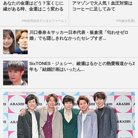
あなたの金運はどう？宝くじに
アマゾンで大人気！血圧対策は
縁がある時、金運はこう変わる
コーヒーに足してみて
PR(合同会社デジタルファーム )
PR(森永乳業)
川口春奈＆サッカー日本代表・板倉滉「匂わせゼロ
婚」でも隠しきれなかったセレブすぎ...
SixTONES・ジェシー、綾瀬はるかとの熱愛報道から2
年も「結婚計画はいったん...