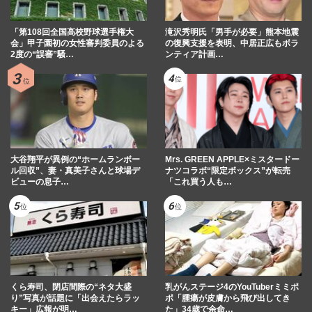
「第108回全国高校野球選手権大
滝沢秀明氏「男手が必要」熊本地震
会」甲子園初の女性審判委員のよる
の復興支援を表明、中居正広もボラ
2度の“誤審”騒…
ンティア計画…
大谷翔平が異例の“ホームランボー
Mrs. GREEN APPLE×ミスタードー
ル回収”、妻・真美子さんと球場デ
ナツコラボ“限定ボックス”が転売
ビューの息子…
「これ買う人も…
くら寿司、閉店間際の“ネタ大盛
乳がんステージ4のYouTuberミミポ
り”写真が話題に「出会えたらラッ
ポ「腫瘍が皮膚から飛び出してき
キー」広報が明…
た」34歳で余命…