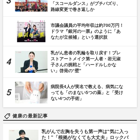
「スコールダンス」がプチバズり、
路線変更で巻き返しか
市議会議員の平均年収は約700万円！
ドラマ『銀河の一票』のように「あ
なたが立候補」という選択肢
乳がん患者の乳輪を取り戻す！ブレ
ストアートメイク第一人者・岩元淑
子さんの挑戦と「ハードルしかな
い」啓発の“壁”
病院長4人が実名で教える、病気にな
っても「のまない5つの薬」と「受け
ない4つの手術」
健康の最新記事
乳がんで左胸を失うも第一声は“気に入っ
た！”「根拠がなくても大丈夫」ロックバ