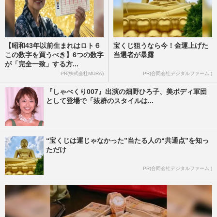
【昭和43年以前生まれはロト６
宝くじ狙うなら今！金運上げた
この数字を買うべき】6つの数字
当選者が暴露
が「完全一致」する方...
PR(株式会社MURA)
PR(合同会社デジタルファーム )
『しゃべくり007』出演の畑野ひろ子、美ボディ軍団
として登場で「抜群のスタイルは...
“宝くじは運じゃなかった”当たる人の“共通点”を知っ
ただけ
PR(合同会社デジタルファーム )