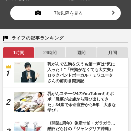
7位以降を見る
ライフの記事ランキング
1時間
24時間
週間
月間
乳がんで左胸を失うも第一声は“気に
入った！”「根拠がなくても大丈夫」
ロックバンドボーカル・ミワユータ
さんの前向き闘病記
乳がんステージ4のYouTuberミミポ
ポ「腫瘍が皮膚から飛び出してき
た」34歳で余命宣告から5年「大きな
学び」
《開業1周年》倒産寸前・ガラガラ…
酷評だらけの『ジャングリア沖縄』