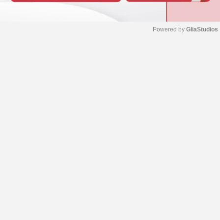
Powered by 
GliaStudios
M
u
t
e