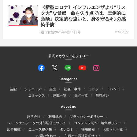
《新型コロナ》インフルエンザより“リス
ク大”な脅威「命を失う点では、圧倒的に
危険」決定的な違いと、身を守る4つの感
染予防
週刊女性2026年8月11日号
2026/8/2
公式アカウントをフォロー
Categories
芸能
ジャニーズ
皇室
社会・事件
ライフ
トレンド
コミックス
連載一覧
タグ一覧
無料占い
About us
運営会社
利用規約
プライバシーポリシー
パーソナルデータの外部送信について
コンテンツ制作・編集ポリシー
広告掲載
ニュース提供先
タレコミ
採用情報
お知らせ一覧
お問い合わせ
主婦と生活社公式サイト