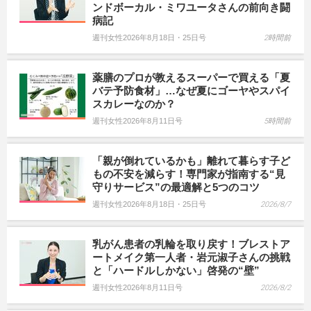
ンドボーカル・ミワユータさんの前向き闘
病記
週刊女性2026年8月18日・25日号
2時間前
薬膳のプロが教えるスーパーで買える「夏
バテ予防食材」…なぜ夏にゴーヤやスパイ
スカレーなのか？
週刊女性2026年8月11日号
5時間前
「親が倒れているかも」離れて暮らす子ど
もの不安を減らす！専門家が指南する“見
守りサービス”の最適解と5つのコツ
週刊女性2026年8月18日・25日号
2026/8/7
乳がん患者の乳輪を取り戻す！ブレストア
ートメイク第一人者・岩元淑子さんの挑戦
と「ハードルしかない」啓発の“壁”
週刊女性2026年8月11日号
2026/8/2