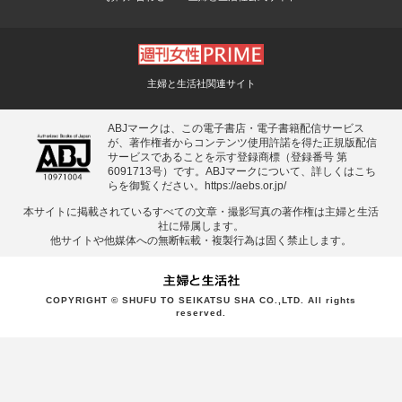
主婦と生活社関連サイト
ABJマークは、この電子書店・電子書籍配信サービス
が、著作権者からコンテンツ使用許諾を得た正規版配信
サービスであることを示す登録商標（登録番号 第
6091713号）です。ABJマークについて、詳しくはこち
らを御覧ください。
https://aebs.or.jp/
本サイトに掲載されているすべての⽂章・撮影写真の著作権は主婦と⽣活
社に帰属します。
他サイトや他媒体への無断転載・複製⾏為は固く禁⽌します。
COPYRIGHT © SHUFU TO SEIKATSU SHA CO.,LTD. All rights
reserved.