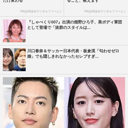
だけ変わる
ること、教えます
PR(合同会社デジタルファーム )
PR(合同会社デジタルファーム )
『しゃべくり007』出演の畑野ひろ子、美ボディ軍団
として登場で「抜群のスタイルは...
川口春奈＆サッカー日本代表・板倉滉「匂わせゼロ
婚」でも隠しきれなかったセレブすぎ...