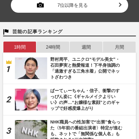
7位以降を見る
芸能の記事ランキング
1時間
24時間
週間
月間
野村周平、ユニクロ“モデル美女”・
石田夢実と熱愛報道！下半身強調の
「過激すぎる三角水着」公開でネッ
トざわつき
ぱーてぃーちゃん・信子、衝撃のす
っぴん姿に《ギャルメイクよりい
い》の声…“お嬢様な素顔”とのギャ
ップで好感度爆上がり
NHK職員への性加害で“出禁”食らっ
た〈5年前の番組出演者〉特定が進む
も、ネットで「無関係な個人名」も