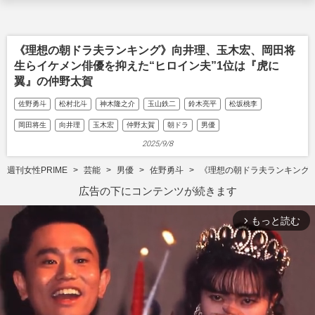
《理想の朝ドラ夫ランキング》向井理、玉木宏、岡田将
生らイケメン俳優を抑えた“ヒロイン夫”1位は『虎に
翼』の仲野太賀
佐野勇斗
松村北斗
神木隆之介
玉山鉄二
鈴木亮平
松坂桃李
岡田将生
向井理
玉木宏
仲野太賀
朝ドラ
男優
2025/9/8
週刊女性PRIME
芸能
男優
佐野勇斗
《理想の朝ドラ夫ランキング》
広告の下にコンテンツが続きます
もっと読む
arrow_forward_ios