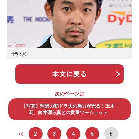
仲野太賀
次のページは
【写真】理想の朝ドラ夫の魅力が光る！玉木
宏、向井理ら妻との貴重ツーショット
2
3
4
5
6