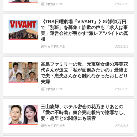
週刊女性PRIME
2026/8/6
《TBS日曜劇場『VIVANT』》8時間3万円
で「別班」を募集！詐欺の声も「求人は事
実」運営会社が明かす“激レア”バイトの真
相
週刊女性PRIME
2026/8/6
高島ファミリーの母、元宝塚女優の寿美花
代さんが逝去「私が面倒みたいの」最後ま
で夫・忠夫さんから離れなかったおしどり
夫婦
週刊女性PRIME
2026/8/6
三山凌輝、ホテル密会の花乃まりあとの
『愛の不時着』舞台完走報告で謝罪なし、
妻・趣里との関係にも暗雲
週刊女性PRIME
2026/8/5