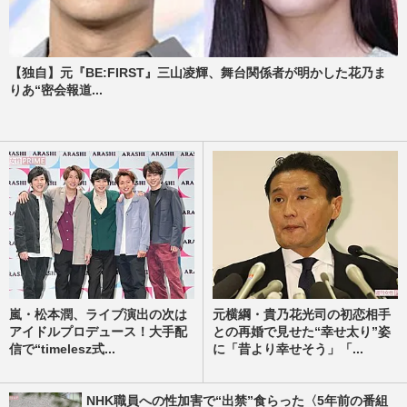
【独自】元『BE:FIRST』三山凌輝、舞台関係者が明かした花乃ま
りあ“密会報道...
嵐・松本潤、ライブ演出の次は
元横綱・貴乃花光司の初恋相手
アイドルプロデュース！大手配
との再婚で見せた“幸せ太り”姿
信で“timelesz式...
に「昔より幸せそう」「...
NHK職員への性加害で“出禁”食らった〈5年前の番組