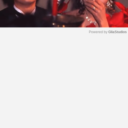
Powered by 
GliaStudios
M
u
t
e