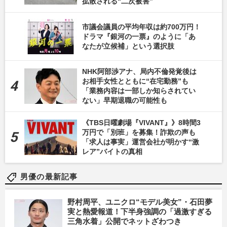
拡散される“二次被害”
市議会議員の平均年収は約700万円！
ドラマ『銀河の一票』のように「あ
なたが立候補」という選択肢
NHK阿部渉アナ、局内不倫発覚後は
お相手女性とともに“在宅勤務”も
「業務内容は一部しか知らされてい
ない」早期退職の可能性も
《TBS日曜劇場『VIVANT』》8時間3
万円で「別班」を募集！詐欺の声も
「求人は事実」運営会社が明かす“激
レア”バイトの真相
男優の最新記事
野村周平、ユニクロ“モデル美女”・石田夢
実と熱愛報道！下半身強調の「過激すぎる
三角水着」公開でネットざわつき