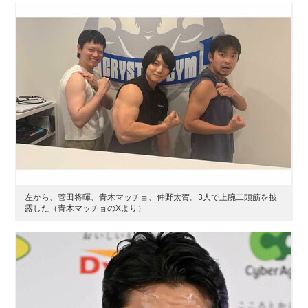
左から、菅田将暉、青木マッチョ、仲野太賀。3人で上腕二頭筋を披
露した（青木マッチョのXより）