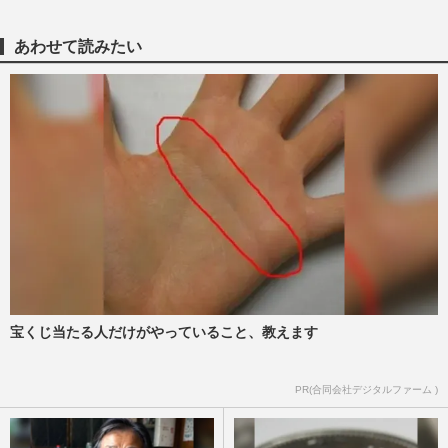
あわせて読みたい
三谷幸喜ドラマ『もしがく』が裏番組に全
敗、秋ドラマ“大物脚本家のオワコン化“と
新人抜擢作品が好調な背…
週刊女性PRIME
2025/10/26
佐野勇斗が劇場版『トリリオンゲーム』に
出演、共演のSnowMan目黒蓮との記念す
べき“最初の食事”は牛丼店
週刊女性2025年2月18日・25日号
2025/2/14
今週発売『週刊女性』2/18・25合併号の表
紙と中身はコチラ！
宝くじ当たる人だけがやっていること、教えます
週刊女性本誌からのお知らせ
2025/2/4
PR(合同会社デジタルファーム )