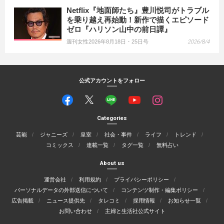
Netflix『地面師たち』豊川悦司がトラブル
を乗り越え再始動！新作で描くエピソード
ゼロ『ハリソン山中の前日譚』
週刊女性2026年8月18日・25日号
2026/8/4
公式アカウントをフォロー
Categories
芸能
ジャニーズ
皇室
社会・事件
ライフ
トレンド
コミックス
連載一覧
タグ一覧
無料占い
About us
運営会社
利用規約
プライバシーポリシー
パーソナルデータの外部送信について
コンテンツ制作・編集ポリシー
広告掲載
ニュース提供先
タレコミ
採用情報
お知らせ一覧
お問い合わせ
主婦と生活社公式サイト