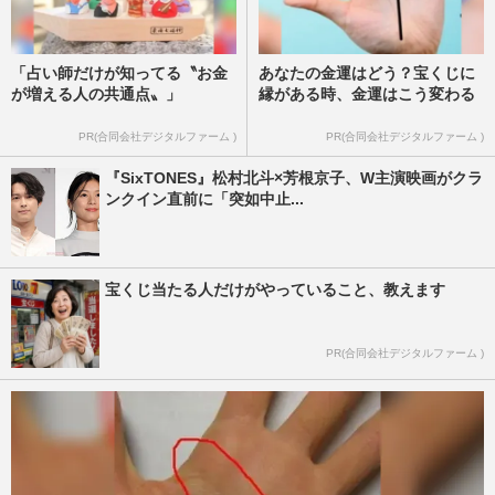
「占い師だけが知ってる〝お金
あなたの金運はどう？宝くじに
が増える人の共通点〟」
縁がある時、金運はこう変わる
PR(合同会社デジタルファーム )
PR(合同会社デジタルファーム )
『SixTONES』松村北斗×芳根京子、W主演映画がクラ
ンクイン直前に「突如中止...
宝くじ当たる人だけがやっていること、教えます
PR(合同会社デジタルファーム )