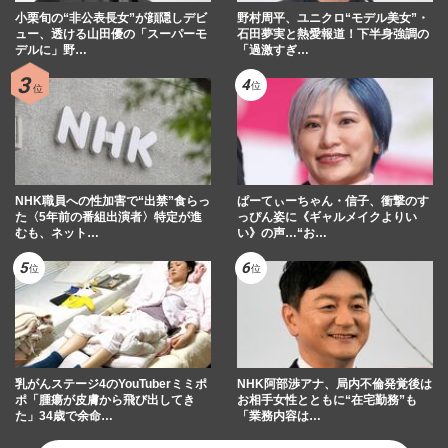
小栗旬の“非公表長女”が顔隠しデビ
野村周平、ユニクロ“モデル美女”・
ュー、透ける山田優の「スーパーモ
石田夢実と熱愛報道！下半身強調の
デルに」野…
「過激すぎ…
NHK職員への性加害で“出禁”食らっ
ぱーてぃーちゃん・信子、衝撃のす
た〈5年前の番組出演者〉特定が進
っぴん姿に《ギャルメイクよりい
むも、ネット…
い》の声…“お…
乳がんステージ4のYouTuberミミポ
NHK阿部渉アナ、局内不倫発覚後は
ポ「腫瘍が皮膚から飛び出してき
お相手女性とともに“在宅勤務”も
た」34歳で余命…
「業務内容は…