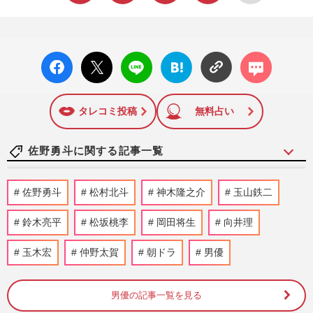
facebo
X ポス
LINE
はてな
コメン
ok い
ト
ブック
ト
いね
マーク
に追加
タレコミ投稿
無料占い
佐野勇斗に関する記事一覧
『M!LK』佐野勇斗、昨年はGP帯ドラマ主
佐野勇斗
松村北斗
神木隆之介
玉山鉄二
演に紅白歌合戦出場と大躍進！ 2026年の
目標はメンバーと日本一目指…
鈴木亮平
松坂桃李
岡田将生
向井理
週刊女性2026年2月10日号
2026/1/29
玉木宏
仲野太賀
朝ドラ
男優
今週発売『週刊女性』2/10号の表紙と中身
はコチラ！
男優の記事一覧を見る
週刊女性本誌からのお知らせ
2026/1/27