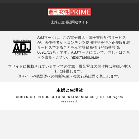
主婦と生活社関連サイト
ABJマークは、この電子書店・電子書籍配信サービス
が、著作権者からコンテンツ使用許諾を得た正規版配信
サービスであることを示す登録商標（登録番号 第
6091713号）です。ABJマークについて、詳しくはこち
らを御覧ください。
https://aebs.or.jp/
本サイトに掲載されているすべての⽂章・撮影写真の著作権は主婦と⽣活
社に帰属します。
他サイトや他媒体への無断転載・複製⾏為は固く禁⽌します。
COPYRIGHT © SHUFU TO SEIKATSU SHA CO.,LTD. All rights
reserved.