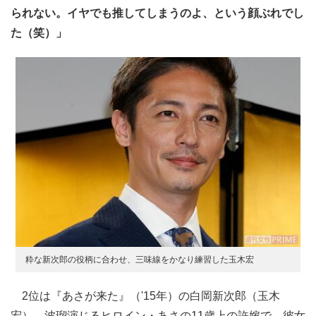
られない。イヤでも推してしまうのよ、という顔ぶれでし
た（笑）」
粋な新次郎の役柄に合わせ、三味線をかなり練習した玉木宏
2位は『あさが来た』（'15年）の白岡新次郎（玉木
宏）。波瑠演じるヒロイン・あさの11歳上の許嫁で、彼女