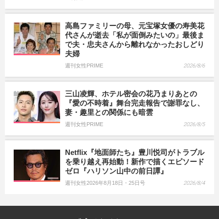
高島ファミリーの母、元宝塚女優の寿美花
代さんが逝去「私が面倒みたいの」最後ま
で夫・忠夫さんから離れなかったおしどり
夫婦
週刊女性PRIME
2026/8/6
三山凌輝、ホテル密会の花乃まりあとの
『愛の不時着』舞台完走報告で謝罪なし、
妻・趣里との関係にも暗雲
週刊女性PRIME
2026/8/5
Netflix『地面師たち』豊川悦司がトラブル
を乗り越え再始動！新作で描くエピソード
ゼロ『ハリソン山中の前日譚』
週刊女性2026年8月18日・25日号
2026/8/4