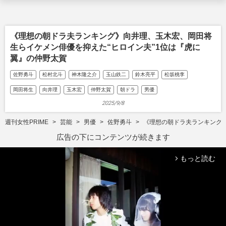
《理想の朝ドラ夫ランキング》向井理、玉木宏、岡田将
生らイケメン俳優を抑えた“ヒロイン夫”1位は『虎に
翼』の仲野太賀
佐野勇斗
松村北斗
神木隆之介
玉山鉄二
鈴木亮平
松坂桃李
岡田将生
向井理
玉木宏
仲野太賀
朝ドラ
男優
2025/9/8
週刊女性PRIME
芸能
男優
佐野勇斗
《理想の朝ドラ夫ランキング》
広告の下にコンテンツが続きます
もっと読む
arrow_forward_ios