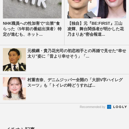
NHK職員への性加害で“出禁”食
【独自】元『BE:FIRST』三山
らった〈5年前の番組出演者〉特
凌輝、舞台関係者が明かした花
定が進むも、ネット...
乃まりあ“密会報道...
元横綱・貴乃花光司の初恋相手との再婚で見せた“幸せ
太り”姿に「昔より幸せそう」「...
村重杏奈、デニムジッパー全開の「大胆V字ハイレグ
スーツ」も「トイレの時どうすれば...
Recommended by