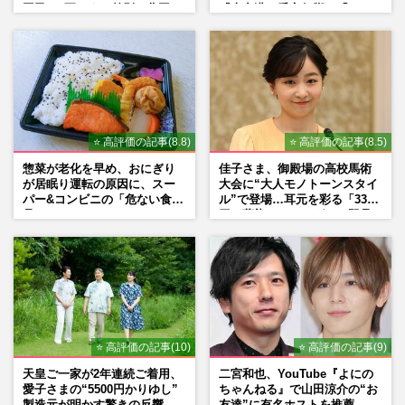
国民”。死ぬまで差別と貧困を
『大空港』番宣行脚に「メン
書き続けます」壮絶人生
タル強すぎ」の実情
⭐ 高評価の記事(8.8)
⭐ 高評価の記事(8.5)
惣菜が老化を早め、おにぎり
佳子さま、御殿場の高校馬術
が居眠り運転の原因に、スー
大会に“大人モノトーンスタイ
パー&コンビニの「危ない食
ル”で登場…耳元を彩る「3300
品」
円の藍染イヤリング」は即品
薄に
⭐ 高評価の記事(10)
⭐ 高評価の記事(9)
天皇ご一家が2年連続ご着用、
二宮和也、YouTube『よにの
愛子さまの“5500円かりゆし”
ちゃんねる』で山田涼介の“お