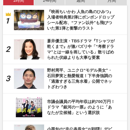
1時間
24時間
週間
月間
『映画ちいかわ 人魚の島のひみつ』
入場者特典第2弾にボンボンドロップ
シール配布、“ファン以外”も飛びつ
いた第1弾と衝撃のラスト
蒼井優主演・TBSドラマ『Tシャツが
乾くまで』が激バズリ中「“考察ドラ
マ”とは一線を画している」散りばめ
られた伏線よりも大事な要素
野村周平、ユニクロ“モデル美女”・
石田夢実と熱愛報道！下半身強調の
「過激すぎる三角水着」公開でネッ
トざわつき
市議会議員の平均年収は約700万円！
ドラマ『銀河の一票』のように「あ
なたが立候補」という選択肢
小栗旬の“非公表長女”が顔隠しデビ