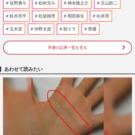
『M!LK』佐野勇斗、昨年はGP帯ドラマ主
佐野勇斗
松村北斗
神木隆之介
玉山鉄二
演に紅白歌合戦出場と大躍進！ 2026年の
目標はメンバーと日本一目指…
鈴木亮平
松坂桃李
岡田将生
向井理
週刊女性2026年2月10日号
2026/1/29
玉木宏
仲野太賀
朝ドラ
男優
今週発売『週刊女性』2/10号の表紙と中身
はコチラ！
男優の記事一覧を見る
週刊女性本誌からのお知らせ
2026/1/27
あわせて読みたい
三谷幸喜ドラマ『もしがく』が裏番組に全
敗、秋ドラマ“大物脚本家のオワコン化“と
新人抜擢作品が好調な背…
週刊女性PRIME
2025/10/26
佐野勇斗が劇場版『トリリオンゲーム』に
出演、共演のSnowMan目黒蓮との記念す
べき“最初の食事”は牛丼店
週刊女性2025年2月18日・25日号
2025/2/14