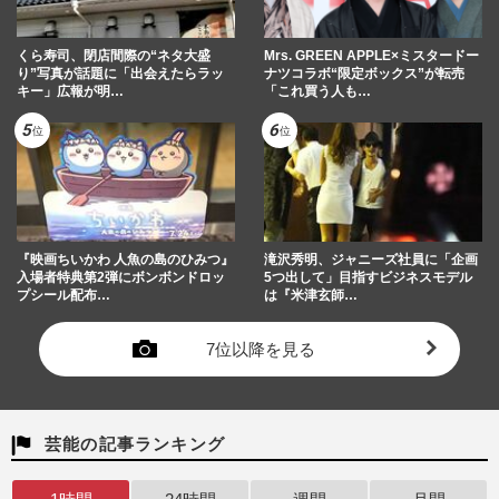
くら寿司、閉店間際の“ネタ大盛
Mrs. GREEN APPLE×ミスタードー
り”写真が話題に「出会えたらラッ
ナツコラボ“限定ボックス”が転売
キー」広報が明…
「これ買う人も…
『映画ちいかわ 人魚の島のひみつ』
滝沢秀明、ジャニーズ社員に「企画
入場者特典第2弾にボンボンドロッ
5つ出して」目指すビジネスモデル
プシール配布…
は『米津玄師…
7位以降を見る
芸能の記事ランキング