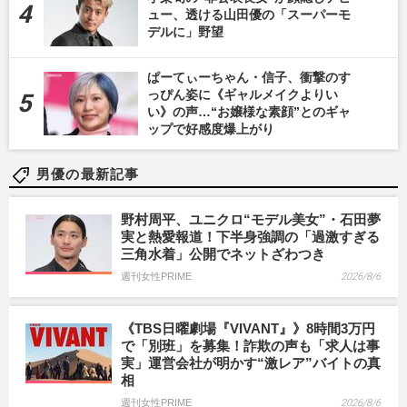
ュー、透ける山田優の「スーパーモ
デルに」野望
ぱーてぃーちゃん・信子、衝撃のす
っぴん姿に《ギャルメイクよりい
い》の声…“お嬢様な素顔”とのギャ
ップで好感度爆上がり
男優の最新記事
野村周平、ユニクロ“モデル美女”・石田夢
実と熱愛報道！下半身強調の「過激すぎる
三角水着」公開でネットざわつき
週刊女性PRIME
2026/8/6
《TBS日曜劇場『VIVANT』》8時間3万円
で「別班」を募集！詐欺の声も「求人は事
実」運営会社が明かす“激レア”バイトの真
相
週刊女性PRIME
2026/8/6