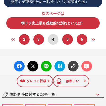
菜アナがTBSのため一肌脱いだ「お着替え企画」
次のページは
朝ドラ史上最も感動的な別れといえば!
2
3
4
5
6
facebo
X ポス
LINE
はてな
コメン
ok い
ト
ブック
ト
いね
マーク
に追加
タレコミ投稿
無料占い
佐野勇斗に関する記事一覧