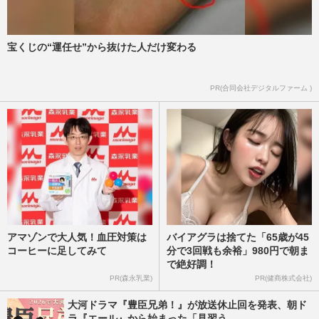
今週発売『週刊女性』2/18・25合併号の表
紙と中身はコチラ！
宝くじの“運任せ”から抜けた人だけ変わる
週刊女性本誌からのお知らせ
2025/2/4
PR(合同会社デジタルファーム )
アマゾンで大人気！血圧対策は
バイアグラは捨てた「65歳が45
コーヒーに足してみて
分で3回戦も余裕」980円で朝ま
で絶好調！
PR(森永乳業)
PR(健商株式会社)
大河ドラマ『豊臣兄弟！』が放送休止回を発表、朝ド
ラ『エール』から始まった「見習う...