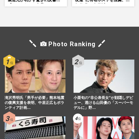
製造元が明かす驚きの反響
友達”に有名ホストを推薦、歌
「まさかうちの商品とは…」
舞伎町に“急接近”でファン
「関わらないで！」
Photo Ranking
滝沢秀明氏「男手が必要」熊本地震
小栗旬の“非公表長女”が顔隠しデビ
の復興支援を表明、中居正広もボラ
ュー、透ける山田優の「スーパーモ
ンティア計画…
デルに」野…