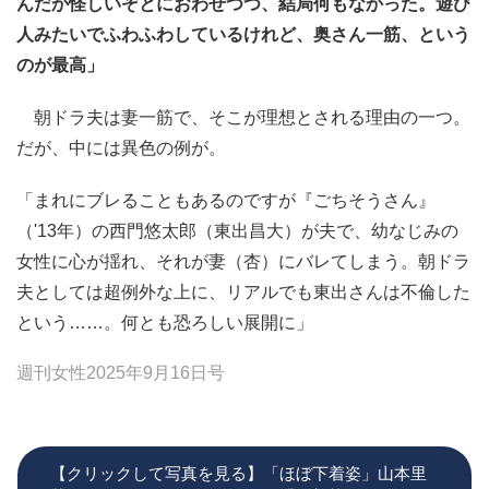
んだか怪しいぞとにおわせつつ、結局何もなかった。遊び
人みたいでふわふわしているけれど、奥さん一筋、という
のが最高」
朝ドラ夫は妻一筋で、そこが理想とされる理由の一つ。
だが、中には異色の例が。
「まれにブレることもあるのですが『ごちそうさん』
（'13年）の西門悠太郎（東出昌大）が夫で、幼なじみの
女性に心が揺れ、それが妻（杏）にバレてしまう。朝ドラ
夫としては超例外な上に、リアルでも東出さんは不倫した
という……。何とも恐ろしい展開に」
週刊女性2025年9月16日号
【クリックして写真を見る】「ほぼ下着姿」山本里