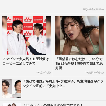
PR(株式会社MURA)
アマゾンで大人気！血圧対策は
「風俗前に飲むだけ！」45分で
コーヒーに足してみて
3回戦も余裕！980円で朝まで絶
好調
PR(森永乳業)
PR(健商株式会社)
『SixTONES』松村北斗×芳根京子、W主演映画がクラ
ンクイン直前に「突如中止...
『ザ セラム』の知られざる実力に迫る！