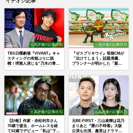
イチオシ記事
⭐ 高評価の記事(9.8)
⭐ 高評価の記事(9.5)
TBS日曜劇場『VIVANT』キャ
『ゼスプリキウイ』母猫CMが
スティングの有能ぶりに脱
「泣けてしまう」話題沸騰、
帽！堺雅人演じる“乃木の青年
プランナーが明かした「親に
期”役は、そっくり説根強い
連絡したくなる」制作秘話
Mr.Children桜井和寿のバンド
マン長男・櫻井海音だった
⭐ 高評価の記事(8.5)
⭐ 高評価の記事(8.7)
【訃報】作家・赤松利市さん
元BE:FIRST・三山凌輝は花乃
70歳で逝去、ホームレスを経
まりあと『愛の不時着』大阪
て62歳でデビュー「私は“下級
公演も出演、趣里はドラマ