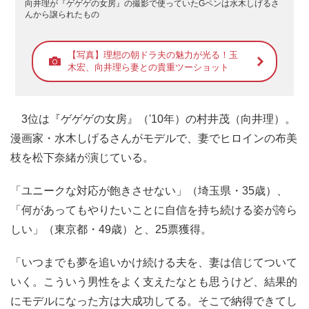
向井理が『ゲゲゲの女房』の撮影で使っていたGペンは水木しげるさ
んから譲られたもの
【写真】理想の朝ドラ夫の魅力が光る！玉
木宏、向井理ら妻との貴重ツーショット
3位は『ゲゲゲの女房』（'10年）の村井茂（向井理）。
漫画家・水木しげるさんがモデルで、妻でヒロインの布美
枝を松下奈緒が演じている。
「ユニークな対応が飽きさせない」（埼玉県・35歳）、
「何があってもやりたいことに自信を持ち続ける姿が誇ら
しい」（東京都・49歳）と、25票獲得。
「いつまでも夢を追いかけ続ける夫を、妻は信じてついて
いく。こういう男性をよく支えたなとも思うけど、結果的
にモデルになった方は大成功してる。そこで納得できてし