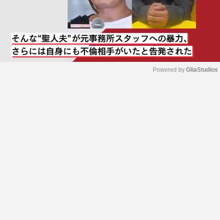
Powered by 
GliaStudios
M
u
t
e