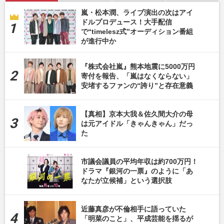
嵐・松本潤、ライブ演出の次はアイ
ドルプロデュース！大手配信
で“timelesz式”オーディション番組
が進行中か
『株式会社嵐』熊本地震に5000万円
寄付を報告、「嵐はなくならない」
安堵するファンの“誇り”と存在意義
【真相】京本大我＆佐久間大介の母
は元アイドル「きゃんきゃん」だっ
た
市議会議員の平均年収は約700万円！
ドラマ『銀河の一票』のように「あ
なたが立候補」という選択肢
近藤真彦が不倫相手に語っていた
「明菜のこと」、平成芸能を揺るが