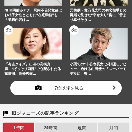
NHK阿部渉アナ、局内不倫発覚後は
元横綱・貴乃花光司の初恋相手との
お相手女性とともに“在宅勤務”も
再婚で見せた“幸せ太り”姿に「昔よ
「業務内容は…
り幸せそう…
『有吉クイズ』出演の高橋真
小栗旬の“非公表長女”が顔隠しデビ
麻、“げっそり両腕”で心配された体
ュー、透ける山田優の「スーパーモ
重増減、高橋秀樹…
デルに」野…
7位以降を見る
旧ジャニーズの記事ランキング
1時間
24時間
週間
月間