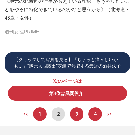
《地元の北海道の仕事が増えている印象。もうやりたいこ
とをやるに特化できているのかなと思うから》（北海道・
43歳・女性）
週刊女性PRIME
【クリックして写真を見る】「ちょっと痛々しいか
も…」“胸元大胆露出”衣装で熱唱する最近の酒井法子
次のページは
第4位は風間俊介
1
2
3
4