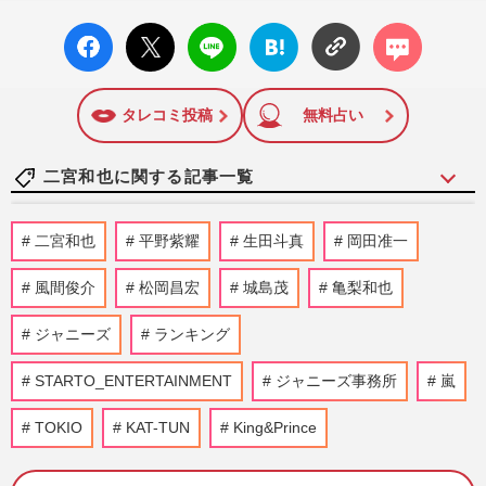
facebo
X ポス
LINE
はてな
コメン
ok い
ト
ブック
ト
いね
マーク
に追加
タレコミ投稿
無料占い
二宮和也に関する記事一覧
嵐・松本潤、ライブ演出の次はアイドルプ
二宮和也
平野紫耀
生田斗真
岡田准一
ロデュース！大手配信で“timelesz式”オー
ディション番組が進行中…
風間俊介
松岡昌宏
城島茂
亀梨和也
週刊女性2026年8月18日・25日号
2026/8/5
ジャニーズ
ランキング
二宮和也、YouTube『よにのちゃんねる』
STARTO_ENTERTAINMENT
で山田涼介の“お友達”に有名ホストを推
ジャニーズ事務所
嵐
薦、歌舞伎町に“急接近”…
TOKIO
KAT-TUN
King&Prince
週刊女性PRIME
2026/7/29