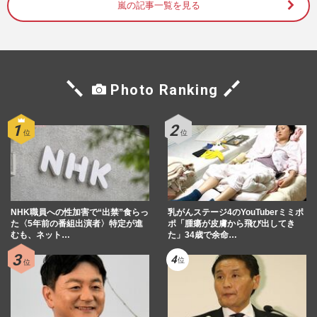
《東野圭吾ドラマランキング》実に面白
嵐の記事一覧を見る
い！圧倒的1位は福山雅治の『ガリレ
オ』、2位は二宮和也の『流星の絆…
週刊女性2024年7月2日号
2026/7/29
Photo Ranking
『嵐』全メンバーのファンクラブ揃い踏み
で「相場ガン無視」顕著になった大野智
の“強気な価格設定”に悲鳴
週刊女性PRIME
2026/7/21
嵐・大野智、STARTO社の退所発表に秘め
られた“引退”の本音「言わない美学」が示
すグループへの敬意と“5…
NHK職員への性加害で“出禁”食らっ
乳がんステージ4のYouTuberミミポ
週刊女性2026年3月24日・31日号
2026/7/17
た〈5年前の番組出演者〉特定が進
ポ「腫瘍が皮膚から飛び出してき
むも、ネット…
た」34歳で余命…