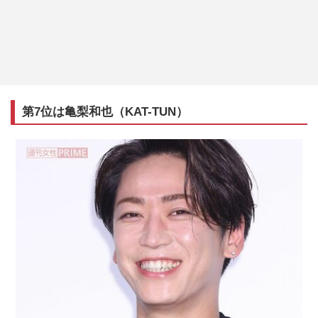
第7位は亀梨和也（KAT-TUN）