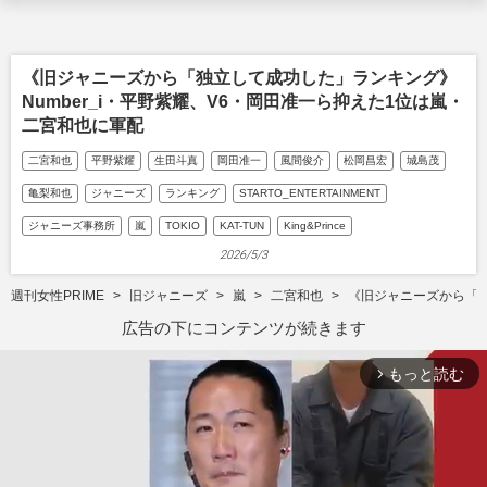
《旧ジャニーズから「独立して成功した」ランキング》
Number_i・平野紫耀、V6・岡田准一ら抑えた1位は嵐・
二宮和也に軍配
二宮和也
平野紫耀
生田斗真
岡田准一
風間俊介
松岡昌宏
城島茂
亀梨和也
ジャニーズ
ランキング
STARTO_ENTERTAINMENT
ジャニーズ事務所
嵐
TOKIO
KAT-TUN
King&Prince
2026/5/3
週刊女性PRIME
旧ジャニーズ
嵐
二宮和也
《旧ジャニーズから「独
広告の下にコンテンツが続きます
もっと読む
arrow_forward_ios