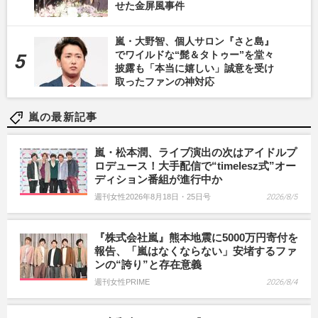
せた金屏風事件
嵐・大野智、個人サロン『さと島』
でワイルドな“髭＆タトゥー”を堂々
披露も「本当に嬉しい」誠意を受け
取ったファンの神対応
嵐の最新記事
嵐・松本潤、ライブ演出の次はアイドルプ
ロデュース！大手配信で“timelesz式”オー
ディション番組が進行中か
週刊女性2026年8月18日・25日号
2026/8/5
『株式会社嵐』熊本地震に5000万円寄付を
報告、「嵐はなくならない」安堵するファ
ンの“誇り”と存在意義
週刊女性PRIME
2026/8/4