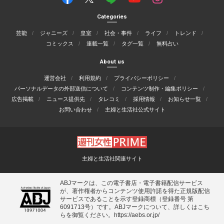
Categories
芸能
ジャニーズ
皇室
社会・事件
ライフ
トレンド
コミックス
連載一覧
タグ一覧
無料占い
About us
運営会社
利用規約
プライバシーポリシー
パーソナルデータの外部送信について
コンテンツ制作・編集ポリシー
広告掲載
ニュース提供先
タレコミ
採用情報
お知らせ一覧
お問い合わせ
主婦と生活社公式サイト
主婦と生活社関連サイト
ABJマークは、この電子書店・電子書籍配信サービス
が、著作権者からコンテンツ使用許諾を得た正規版配信
サービスであることを示す登録商標（登録番号 第
6091713号）です。ABJマークについて、詳しくはこち
らを御覧ください。
https://aebs.or.jp/