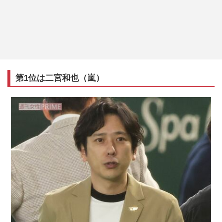
第1位は二宮和也（嵐）