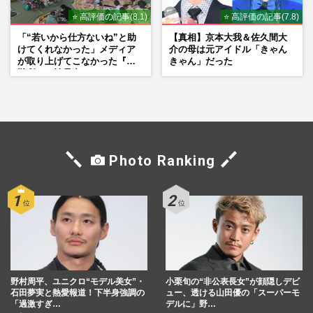
⭐ 高評価の記事(8.1)
⭐ 高評価の記事(7.8)
「“若いから仕方ないね”と助
【真相】京本大我＆佐久間大
けてくれなかった」メディア
介の母は元アイドル「きゃん
が取り上げてこなかった『避
きゃん」だった
難所での性暴力』
Photo Ranking
野村周平、ユニクロ“モデル美女”・
小栗旬の“非公表長女”が顔隠しデビ
石田夢実と熱愛報道！下半身強調の
ュー、透ける山田優の「スーパーモ
「過激すぎ…
デルに」野…