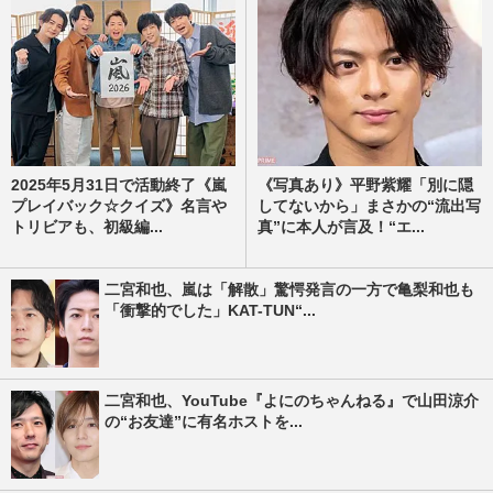
2025年5月31日で活動終了《嵐
《写真あり》平野紫耀「別に隠
プレイバック☆クイズ》名言や
してないから」まさかの“流出写
トリビアも、初級編...
真”に本人が言及！“エ...
二宮和也、嵐は「解散」驚愕発言の一方で亀梨和也も
「衝撃的でした」KAT-TUN“...
二宮和也、YouTube『よにのちゃんねる』で山田涼介
の“お友達”に有名ホストを...