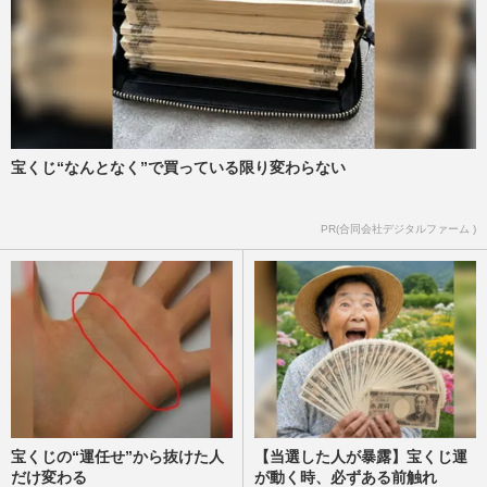
嵐・大野智、STARTO社の退所発表に秘め
られた“引退”の本音「言わない美学」が示
すグループへの敬意と“5…
週刊女性2026年3月24日・31日号
2026/7/17
宝くじ“なんとなく”で買っている限り変わらない
PR(合同会社デジタルファーム )
宝くじの“運任せ”から抜けた人
【当選した人が暴露】宝くじ運
だけ変わる
が動く時、必ずある前触れ