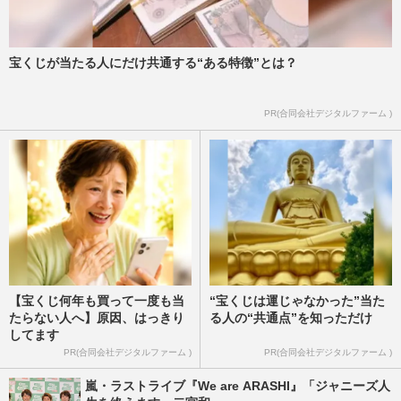
宝くじが当たる人にだけ共通する“ある特徴”とは？
PR(合同会社デジタルファーム )
【宝くじ何年も買って一度も当
“宝くじは運じゃなかった”当た
たらない人へ】原因、はっきり
る人の“共通点”を知っただけ
してます
PR(合同会社デジタルファーム )
PR(合同会社デジタルファーム )
嵐・ラストライブ『We are ARASHI』「ジャニーズ人