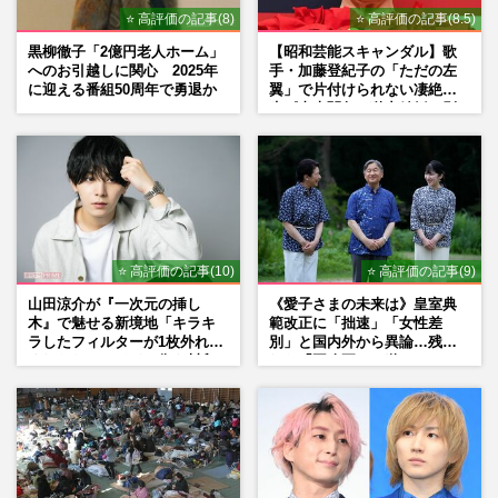
⭐ 高評価の記事(8)
⭐ 高評価の記事(8.5)
黒柳徹子「2億円老人ホーム」
【昭和芸能スキャンダル】歌
へのお引越しに関心 2025年
手・加藤登紀子の「ただの左
に迎える番組50周年で勇退か
翼」で片付けられない凄絶半
生《東大闘争、獄中結婚、別
荘で内ゲバ事件》
⭐ 高評価の記事(10)
⭐ 高評価の記事(9)
山田涼介が『一次元の挿し
《愛子さまの未来は》皇室典
木』で魅せる新境地「キラキ
範改正に「拙速」「女性差
ラしたフィルターが1枚外れて
別」と国内外から異論…残さ
くれたら」アイドル像を封印
れた「再改正」の道
した覚悟