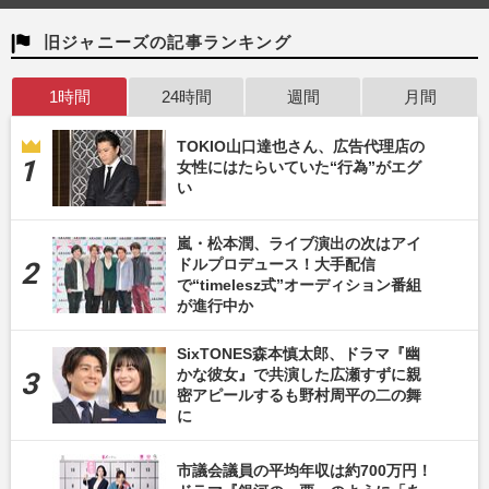
旧ジャニーズの記事ランキング
1時間
24時間
週間
月間
TOKIO山口達也さん、広告代理店の
女性にはたらいていた“行為”がエグ
い
嵐・松本潤、ライブ演出の次はアイ
ドルプロデュース！大手配信
で“timelesz式”オーディション番組
が進行中か
SixTONES森本慎太郎、ドラマ『幽
かな彼女』で共演した広瀬すずに親
密アピールするも野村周平の二の舞
に
市議会議員の平均年収は約700万円！