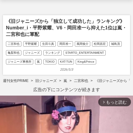
《旧ジャニーズから「独立して成功した」ランキング》
Number_i・平野紫耀、V6・岡田准一ら抑えた1位は嵐・
二宮和也に軍配
二宮和也
平野紫耀
生田斗真
岡田准一
風間俊介
松岡昌宏
城島茂
亀梨和也
ジャニーズ
ランキング
STARTO_ENTERTAINMENT
ジャニーズ事務所
嵐
TOKIO
KAT-TUN
King&Prince
2026/5/3
週刊女性PRIME
旧ジャニーズ
嵐
二宮和也
《旧ジャニーズから「独
広告の下にコンテンツが続きます
もっと読む
arrow_forward_ios