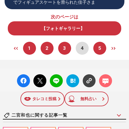
でフィギュアスケートを滑られた佳子さま
次のページは
【フォトギャラリー】
1
2
3
4
5
facebo
X ポス
LINE
はてな
コメン
ok い
ト
ブック
ト
いね
マーク
に追加
タレコミ投稿
無料占い
二宮和也に関する記事一覧