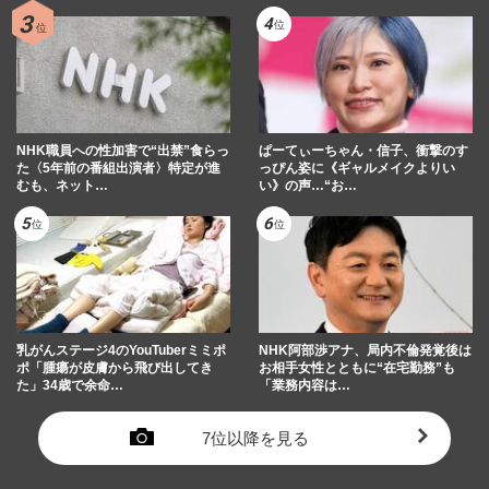
NHK職員への性加害で“出禁”食らっ
ぱーてぃーちゃん・信子、衝撃のす
た〈5年前の番組出演者〉特定が進
っぴん姿に《ギャルメイクよりい
むも、ネット…
い》の声…“お…
乳がんステージ4のYouTuberミミポ
NHK阿部渉アナ、局内不倫発覚後は
ポ「腫瘍が皮膚から飛び出してき
お相手女性とともに“在宅勤務”も
た」34歳で余命…
「業務内容は…
7位以降を見る