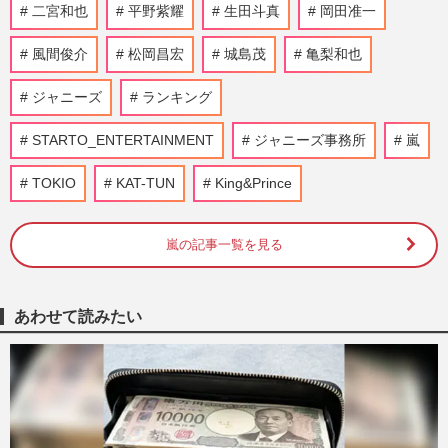
嵐・松本潤、ライブ演出の次はアイドルプ
二宮和也
平野紫耀
生田斗真
岡田准一
ロデュース！大手配信で“timelesz式”オー
ディション番組が進行中…
風間俊介
松岡昌宏
城島茂
亀梨和也
週刊女性2026年8月18日・25日号
2026/8/5
ジャニーズ
ランキング
二宮和也、YouTube『よにのちゃんねる』
STARTO_ENTERTAINMENT
で山田涼介の“お友達”に有名ホストを推
ジャニーズ事務所
嵐
薦、歌舞伎町に“急接近”…
TOKIO
KAT-TUN
King&Prince
週刊女性PRIME
2026/7/29
《東野圭吾ドラマランキング》実に面白
嵐の記事一覧を見る
い！圧倒的1位は福山雅治の『ガリレ
オ』、2位は二宮和也の『流星の絆…
週刊女性2024年7月2日号
2026/7/29
あわせて読みたい
『嵐』全メンバーのファンクラブ揃い踏み
で「相場ガン無視」顕著になった大野智
の“強気な価格設定”に悲鳴
週刊女性PRIME
2026/7/21