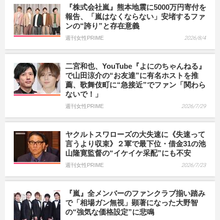
『株式会社嵐』熊本地震に5000万円寄付を
報告、「嵐はなくならない」安堵するファ
ンの“誇り”と存在意義
週刊女性PRIME
2026/8/4
二宮和也、YouTube『よにのちゃんねる』
で山田涼介の“お友達”に有名ホストを推
薦、歌舞伎町に“急接近”でファン「関わら
ないで！」
週刊女性PRIME
2026/7/29
ヤクルトスワローズの大失速に《失速って
言うより収束》２軍で最下位・借金31の池
山隆寛監督の“イケイケ采配”にも不安
週刊女性PRIME
2026/7/23
『嵐』全メンバーのファンクラブ揃い踏み
で「相場ガン無視」顕著になった大野智
の“強気な価格設定”に悲鳴