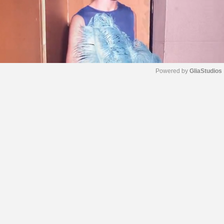
Powered by 
GliaStudios
M
u
t
e