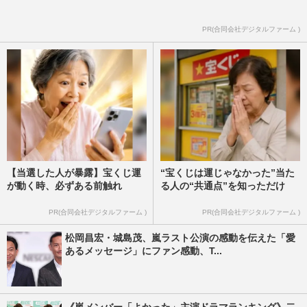
PR(合同会社デジタルファーム )
【当選した人が暴露】宝くじ運
“宝くじは運じゃなかった”当た
が動く時、必ずある前触れ
る人の“共通点”を知っただけ
PR(合同会社デジタルファーム )
PR(合同会社デジタルファーム )
松岡昌宏・城島茂、嵐ラスト公演の感動を伝えた「愛
あるメッセージ」にファン感動、T...
《嵐メンバー「よかった」主演ドラマランキング》二