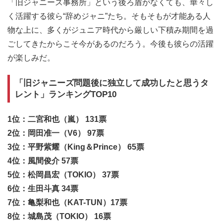
「旧ジャニーズ事務所」という後ろ盾がなくても、華々し
く活躍する彼ら“辞めジャニ”たち。そもそもが才能ある人
物な上に、多くがジュニア時代から厳しい下積み期間を過
ごしてきたからこそ今があるのだろう。今後も彼らの活躍
が楽しみだ。
「旧ジャニーズ問題後に独立して成功したと思うタ
レント」ランキングTOP10
1位：二宮和也（嵐） 131票
2位：岡田准一（V6） 97票
3位：平野紫耀（King＆Prince） 65票
4位：風間俊介 57票
5位：松岡昌宏（TOKIO） 37票
6位：生田斗真 34票
7位：亀梨和也（KAT-TUN）17票
8位：城島茂（TOKIO） 16票