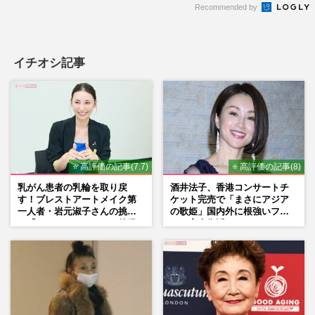
Recommended by
イチオシ記事
⭐ 高評価の記事(7.7)
⭐ 高評価の記事(8)
乳がん患者の乳輪を取り戻
酒井法子、香港コンサートチ
す！ブレストアートメイク第
ケット完売で「まさにアジア
一人者・岩元淑子さんの挑戦
の歌姫」国内外に根強いファ
と「ハードルしかない」啓発
ンで完全復活か
の“壁”