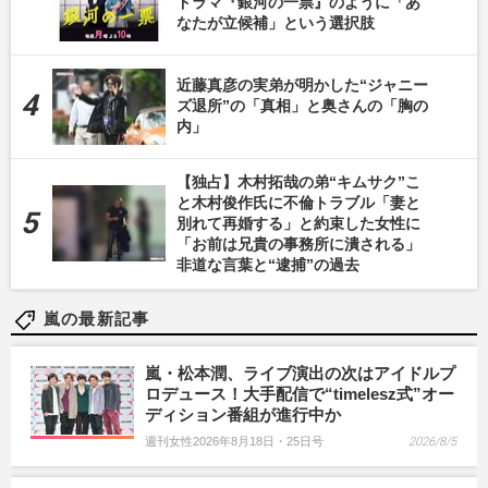
ドラマ『銀河の一票』のように「あ
なたが立候補」という選択肢
近藤真彦の実弟が明かした“ジャニー
ズ退所”の「真相」と奥さんの「胸の
内」
【独占】木村拓哉の弟“キムサク”こ
と木村俊作氏に不倫トラブル「妻と
別れて再婚する」と約束した女性に
「お前は兄貴の事務所に潰される」
非道な言葉と“逮捕”の過去
嵐の最新記事
嵐・松本潤、ライブ演出の次はアイドルプ
ロデュース！大手配信で“timelesz式”オー
ディション番組が進行中か
週刊女性2026年8月18日・25日号
2026/8/5