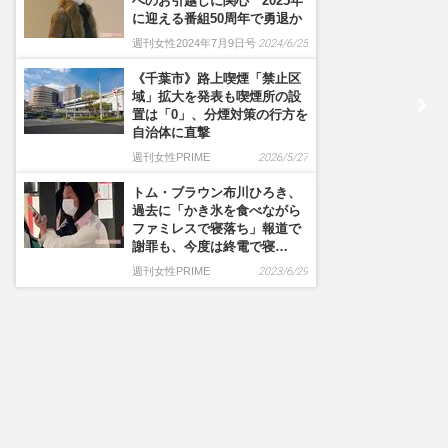
へのお引越しに関心 2025年
に迎える番組50周年で勇退か
週刊女性2024年7月9日号
2024/6/25
《千葉市》路上喫煙「禁止区
域」拡大を発表も喫煙所の設
置は「0」、分煙対策の行方を
自治体に直撃
週刊女性PRIME
2026/5/27
トム・ブラウン布川ひろき、
過去に「かき氷を食べながら
ファミレスで寝落ち」報道で
謝罪も、今度は終電で寝…
週刊女性PRIME
2023/6/29