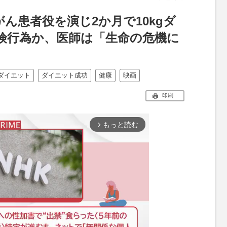
ん患者役を演じ2か月で10kgダ
険行為か、医師は「生命の危機に
ダイエット
ダイエット成功
健康
映画
印刷
もっと読む
arrow_forward_ios