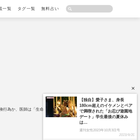
載一覧
タグ一覧
無料占い
×
【独自】愛子さま、身長
180cm超えのイケメンとペア
危険行為か、医師は「生命の危機になる」と指摘
で満喫された「お忍び遊園地
デート」学生最後の夏休み
は…
週刊女性2023年10月3日号
2023/9/20