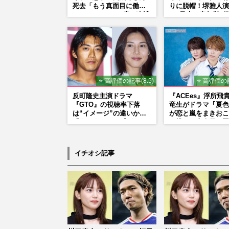
死去「もう真面目に働い
りに脱帽！堺雅人演
ているので」、2度の逮捕
る“乃木の青年期”
も諦めなかった芸能界“波
そっくり説根強い
乱に満ちた37年”
Mr.Children桜井
ンドマン長男・櫻井
だった
⭐ 高評価の記事(8.5)
⭐ 高評価の記
反町隆史主演ドラマ
『ACEes』浮所飛
『GTO』の視聴率下落
竜生がドラマ『夏色
は“イメージ”の違いか
が恋と嵐をまきおこ
「あんまりGTO感がな
で挑んだ恋人役、照
い」旧作ファンが求めて
がら挑んだキュンシ
いたモノ
秘話
イチオシ記事