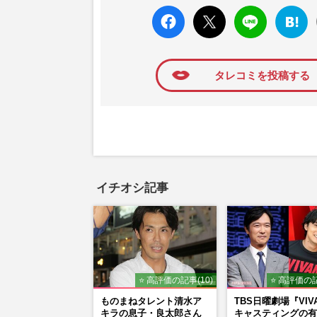
faceboo
X ポス
LINE
はてな
k いい
ト
ブック
ね
マーク
に追加
タレコミを投稿する
イチオシ記事
⭐ 高評価の記事(10)
⭐ 高評価の記
ものまねタレント清水ア
TBS日曜劇場『VIV
キラの息子・良太郎さん
キャスティングの有