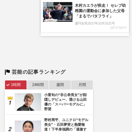
木村カエラが疾走！ セレブ幼
稚園の運動会に参加した父母
「まるでバタフライ」
週刊女性2017年10月31日号
2017/10/17
芸能の記事ランキング
1時間
24時間
週間
月間
小栗旬の“非公表長女”が顔
隠しデビュー、透ける山田
優の「スーパーモデルに」
野望
野村周平、ユニクロ“モデル
美女”・石田夢実と熱愛報
道！下半身強調の「過激す