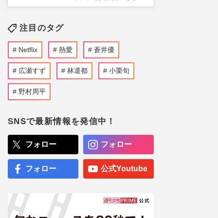
注目のタグ
Netflix
熱愛
蒼井優
広瀬すず
林遣都
小栗旬
野村周平
SNSで最新情報を発信中！
フォロー
フォロー
フォロー
公式Youtube