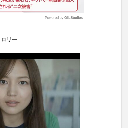
Powered by 
GliaStudios
M
カロリー
u
t
e