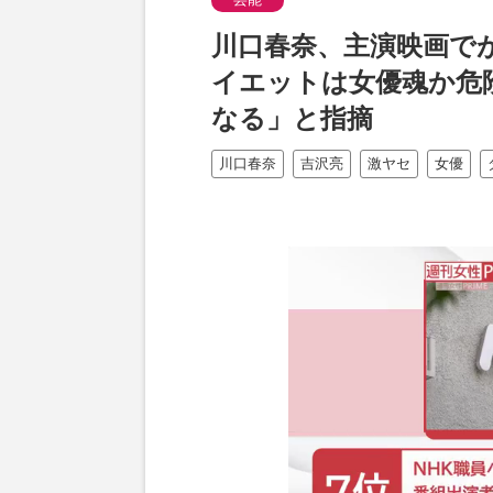
川口春奈、主演映画でが
イエットは女優魂か危
なる」と指摘
川口春奈
吉沢亮
激ヤセ
女優