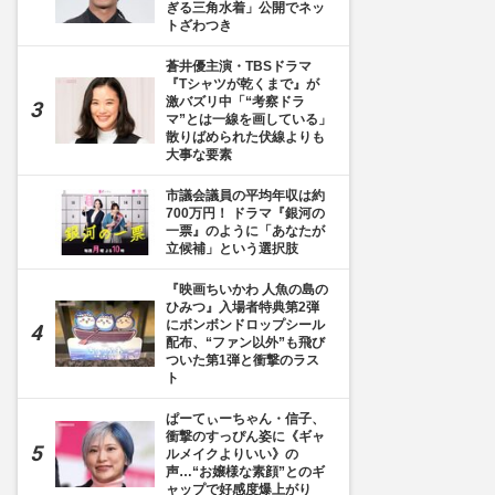
ぎる三角水着」公開でネッ
トざわつき
蒼井優主演・TBSドラマ
『Tシャツが乾くまで』が
激バズリ中「“考察ドラ
マ”とは一線を画している」
散りばめられた伏線よりも
大事な要素
市議会議員の平均年収は約
700万円！ ドラマ『銀河の
一票』のように「あなたが
立候補」という選択肢
『映画ちいかわ 人魚の島の
ひみつ』入場者特典第2弾
にボンボンドロップシール
配布、“ファン以外”も飛び
ついた第1弾と衝撃のラス
ト
ぱーてぃーちゃん・信子、
衝撃のすっぴん姿に《ギャ
ルメイクよりいい》の
声…“お嬢様な素顔”とのギ
ャップで好感度爆上がり