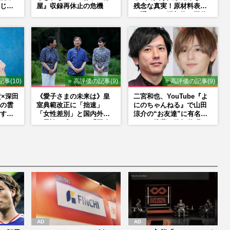
じ
屋』収録再休止の危機
残念な真実！原材料表示
役は、
に隠された添加物の正体
和寿のバ
海音
事(10)
⭐ 高評価の記事(9)
⭐ 高評価の記事(9)
貴×深田
《愛子さまの未来は》皇
二宮和也、YouTube『よ
の雲
室典範改正に「拙速」
にのちゃんねる』で山田
す』
「女性差別」と国内外か
涼介の“お友達”に有名ホ
れな
ら異論…残された「再改
ストを推薦、歌舞伎町
ーン
正」の道
に“急接近”でファン「関
わらないで！」