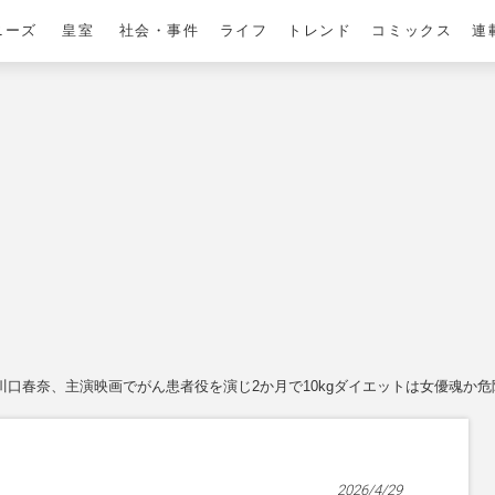
ニーズ
皇室
社会・事件
ライフ
トレンド
コミックス
連
川口春奈、主演映画でがん患者役を演じ2か月で10kgダイエットは女優魂か
2026/4/29