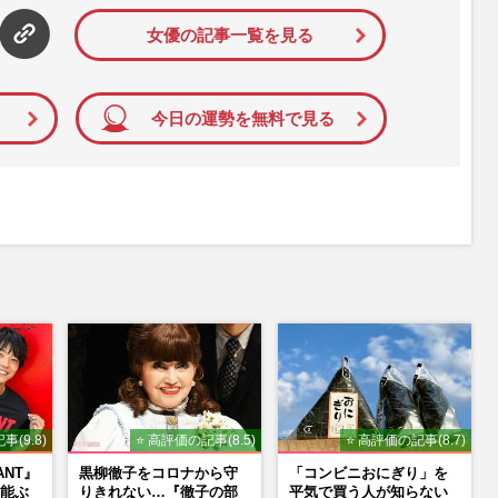
女優の記事一覧を見る
今日の運勢を無料で見る
事(9.8)
⭐ 高評価の記事(8.5)
⭐ 高評価の記事(8.7)
ANT』
黒柳徹子をコロナから守
「コンビニおにぎり」を
能ぶ
りきれない…『徹子の部
平気で買う人が知らない